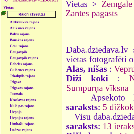
Daba.dziedava.lv
VEIDOTĀJI
Vietas >
Zemgale
Vietas
Zantes pagasts
Aizkraukles rajons
Alūksnes rajons
Balvu rajons
Bauskas rajons
Cēsu rajons
Daba.dziedava.lv 
Daugavpils
vietas fotografēti o
Daugavpils rajons
Dobeles rajons
Alas, nišas
:
Vepru
Gulbenes rajons
Diži koki
:
N
Jēkabpils rajons
Jelgava
Sumpurņa vīksna
Jelgavas rajons
Jūrmala
Apsekoto
Krāslavas rajons
saraksts
:
5 dižkok
Kuldīgas rajons
Liepāja
Visu daba.dzieda
Liepājas rajons
saraksts
:
13 ieraks
Limbažu rajons
Ludzas rajons