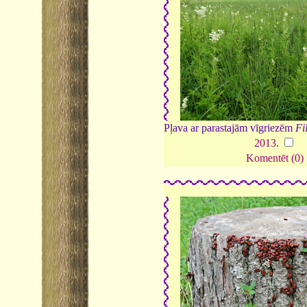
Pļava ar parastajām vīgriezēm
Fi
2013
.
Komentēt (0)