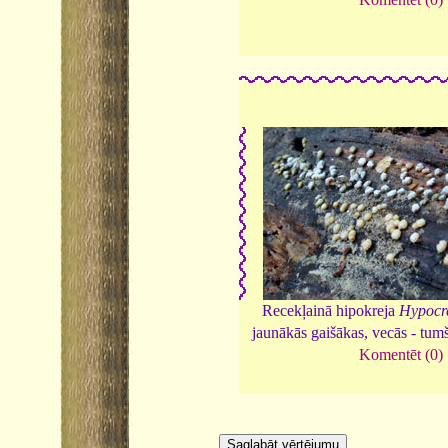
Recekļainā hipokreja
Hypocre
jaunākās gaišākas, vecās - tum
Komentēt (0)