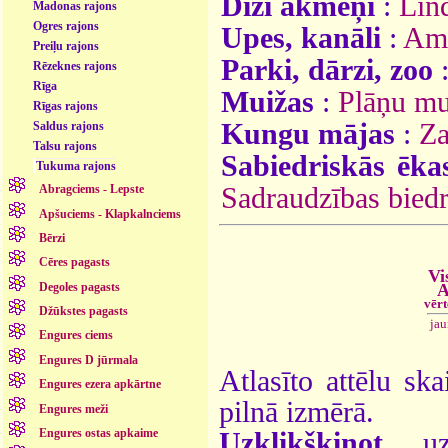
Diži akmeņi
:
Lin
Madonas rajons
Ogres rajons
Upes, kanāli
:
Am
Preiļu rajons
Parki, dārzi, zoo
Rēzeknes rajons
Rīga
Muižas
:
Plāņu mu
Rīgas rajons
Kungu mājas
:
Za
Saldus rajons
Talsu rajons
Sabiedriskās ēka
Tukuma rajons
Sadraudzības bied
Abragciems - Lepste
Apšuciems - Klapkalnciems
Bērzi
Cēres pagasts
Vi
Degoles pagasts
A
vēr
Džūkstes pagasts
ja
Engures ciems
Engures D jūrmala
Atlasīto attēlu ska
Engures ezera apkārtne
pilnā izmērā.
Engures meži
Engures ostas apkaime
Uzklikšķinot
uz 