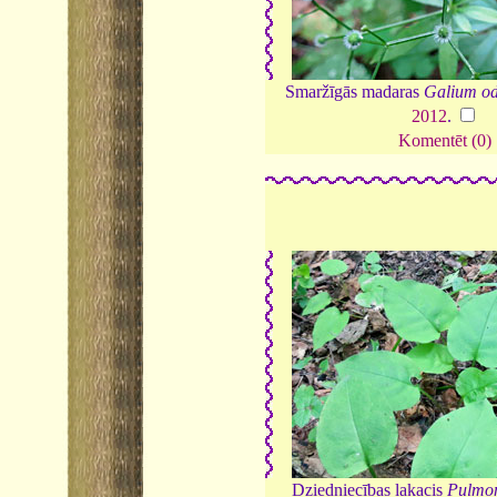
Smaržīgās madaras
Galium o
2012
.
Komentēt (0)
Dziedniecības lakacis
Pulmon