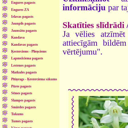
Engures pagasts
informāciju
par ta
Engures ZA
Irlavas pagasts
Skatīties slīdrādi
Jaunpils pagasts
Jaunsātu pagasts
Ja vēlies atzīmēt 
Kandava
attiecīgām bildē
Kandavas pagasts
vērtējumu".
Ķesterciems - Plieņciems
Lapmežciema pagasts
Lestenes pagasts
Matkules pagasts
Pītiņrags - Ķesterciema sākums
Pūres pagasts
Sēmes pagasts
Slampes pagasts
Smārdes pagasts
Tukums
Tumes pagasts