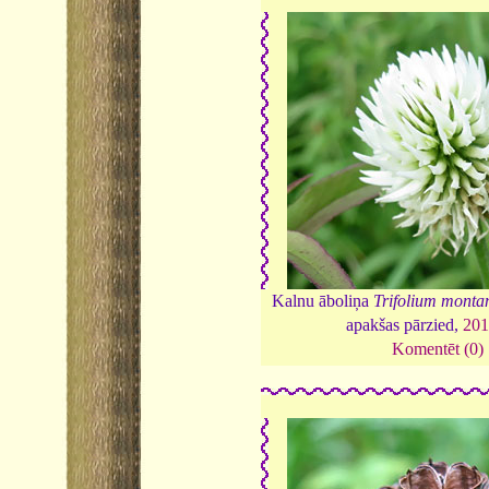
Kalnu āboliņa
Trifolium mont
apakšas pārzied,
20
Komentēt (0)