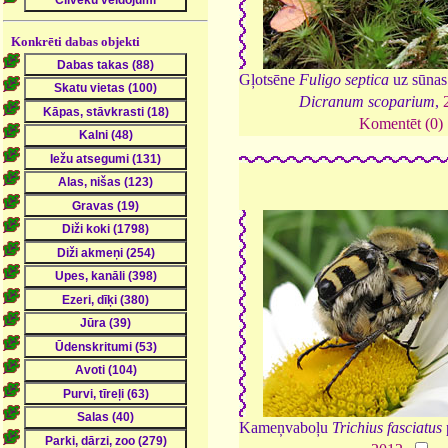
Konkrēti dabas objekti
Gļotsēne
Fuligo septica
uz sūnas 
Dicranum scoparium
,
Komentēt (0)
Kameņvaboļu
Trichius fasciatus