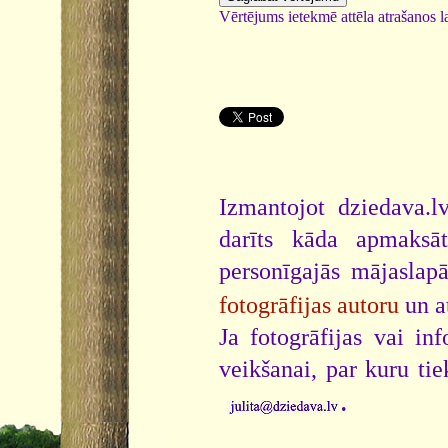
Vērtējums ietekmē attēla atrašanos la
Izmantojot dziedava.lv
darīts kāda apmaksāt
personīgajās mājaslap
fotogrāfijas autoru
un a
Ja fotogrāfijas vai i
veikšanai, par kuru ti
.