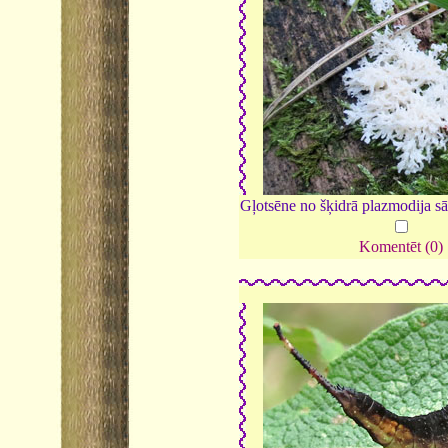
Gļotsēne no šķidrā plazmodija sā
Komentēt (0)