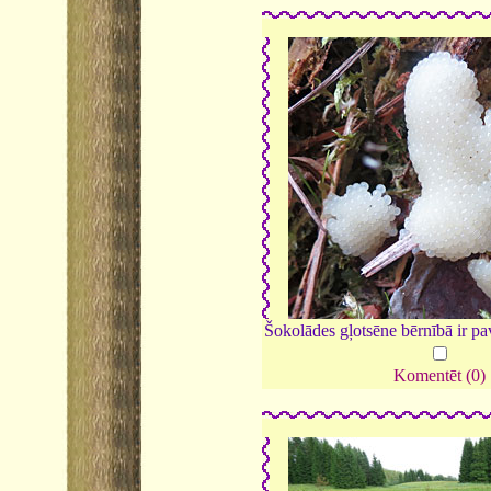
Šokolādes gļotsēne bērnībā ir pa
Komentēt (0)