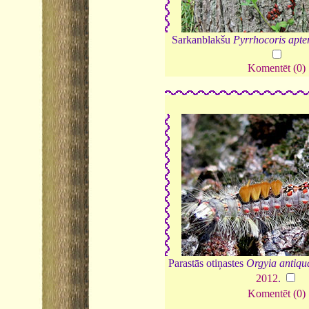
Sarkanblakšu
Pyrrhocoris apte
Komentēt (0)
Parastās otiņastes
Orgyia antiqu
2012
.
Komentēt (0)