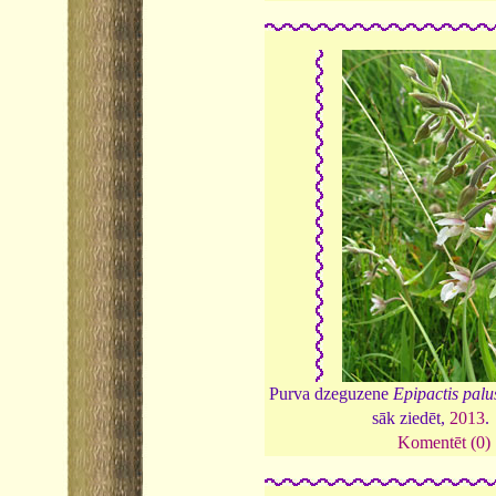
Purva dzeguzene
Epipactis palus
sāk ziedēt,
2013
.
Komentēt (0)