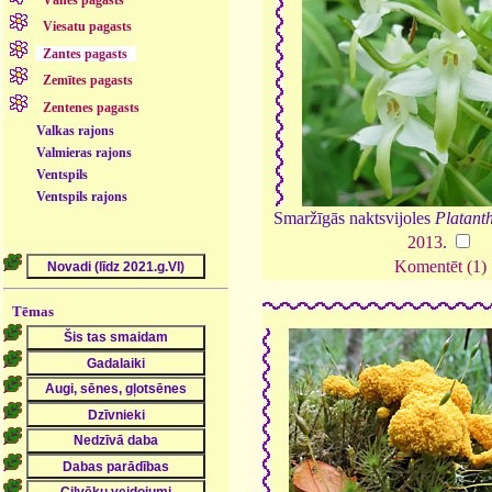
Vānes pagasts
Viesatu pagasts
Zantes pagasts
Zemītes pagasts
Zentenes pagasts
Valkas rajons
Valmieras rajons
Ventspils
Ventspils rajons
Smaržīgās naktsvijoles
Platanth
2013
.
Komentēt (1)
Tēmas