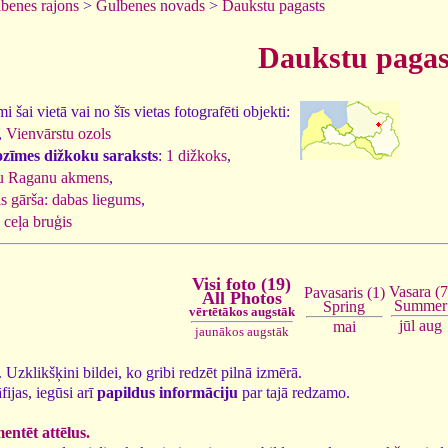
benes rajons
>
Gulbenes novads
>
Daukstu pagasts
Daukstu pagas
 šai vietā vai no šīs vietas fotografēti objekti:
,
Vienvārstu ozols
ozīmes dižkoku saraksts
:
1 dižkoks
,
u Raganu akmens
,
s gārša: dabas liegums
,
 ceļa bruģis
Visi foto (19)
Vasara (7
Pavasaris (1)
All Photos
Summer
Spring
vērtētākos augstāk
jūl
aug
mai
jaunākos augstāk
9. Uzklikšķini bildei, ko gribi redzēt pilnā izmērā.
fijas, iegūsi arī
papildus informāciju
par tajā redzamo.
ntēt attēlus.