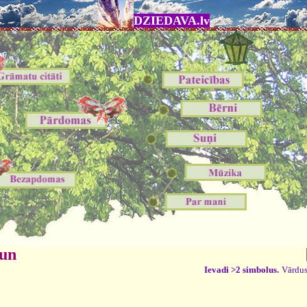
DZIEDAVA.lv
 un
Ievadi >2 simbolus.
Vārdus