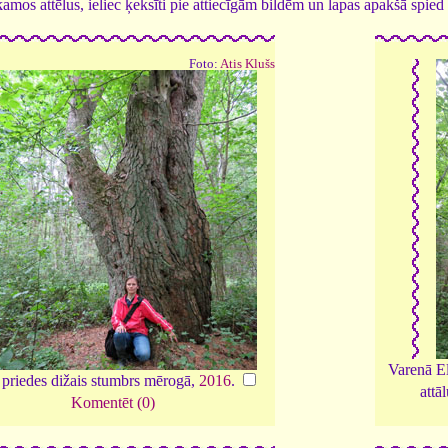
tīkamos attēlus, ieliec ķeksīti pie attiecīgām bildēm un lapas apakšā spi
Foto:
Atis Klušs
Varenā El
 priedes dižais stumbrs mērogā,
2016
.
attā
Komentēt (0)