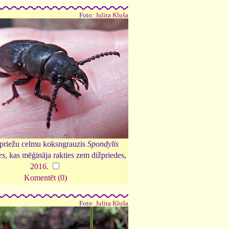
Foto:
Julita Kluša
priežu celmu koksngrauzis
Spondylis
es
, kas mēģināja rakties zem dižpriedes,
2016
.
Komentēt (0)
Foto:
Julita Kluša