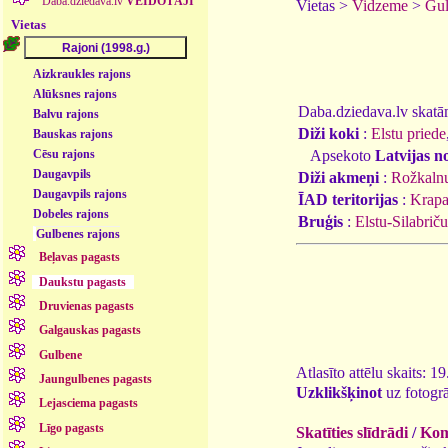
Daba.dziedava.lv
VEIDOTĀJI
Vietas >
Vidzeme
>
Gul
Vietas
Aizkraukles rajons
Alūksnes rajons
Daba.dziedava.lv skatāmi
Balvu rajons
Diži koki
:
Elstu priede
Bauskas rajons
Apsekoto
Latvijas n
Cēsu rajons
Daugavpils
Diži akmeņi
:
Rožkaln
Daugavpils rajons
ĪAD teritorijas
:
Krapa
Dobeles rajons
Bruģis
:
Elstu-Silabriču
Gulbenes rajons
Beļavas pagasts
Daukstu pagasts
Druvienas pagasts
Galgauskas pagasts
Gulbene
Atlasīto attēlu skaits: 1
Jaungulbenes pagasts
Uzklikšķinot
uz fotogrā
Lejasciema pagasts
Līgo pagasts
Skatīties slīdrādi
/
Kome