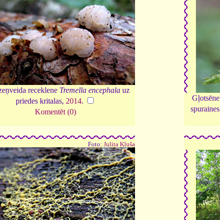
eņveida receklene
Tremella encephala
uz
Gļotsēn
priedes kritalas,
2014
.
spuraine
Komentēt (0)
Foto:
Julita Kluša