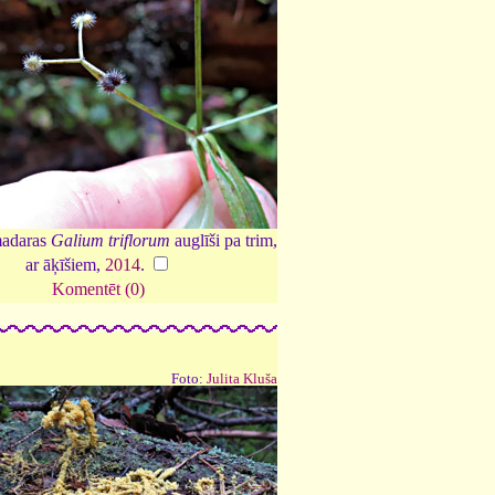
madaras
Galium triflorum
auglīši pa trim,
ar āķīšiem,
2014
.
Komentēt (0)
Foto:
Julita Kluša