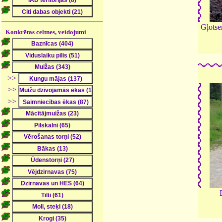
Gļotsēn
Konkrētas celtnes, veidojumi
>>
>>
>>