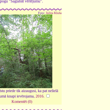
ed pogu "Saglabāt vērtējumu".
Foto:
Julita Kluša
stu priede tik aizaugusi, ka pat nelielā
lumā knapi ievērojama,
2016
.
Komentēt (0)