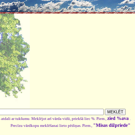
zied %ava
 atdali ar tukšumu. Meklējot arī vārda vidū, priekšā liec %. Piem.,
.
"Misas dižpriede"
Precīzu vārdkopu meklēšanai lieto pēdiņas. Piem.,