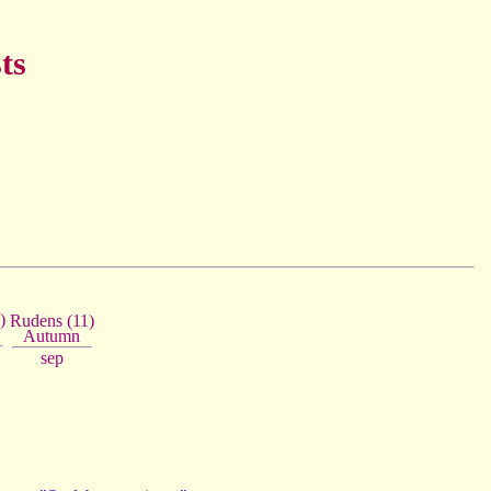
ts
)
Rudens (11)
Autumn
sep