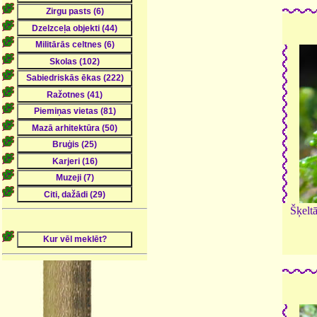
Šķeltā