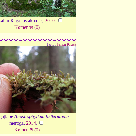
alnu Raganas akmens,
2010
.
Komentēt (0)
Foto:
Julita Kluša
 ķīļlape
Anastrophyllum hellerianum
mērogā,
2014
.
Komentēt (0)