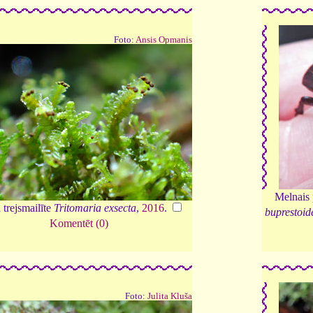
Foto:
Ansis Opmanis
Melnais 
 trejsmailīte
Tritomaria exsecta
,
2016
.
buprestoid
Komentēt (0)
Foto:
Julita Kluša