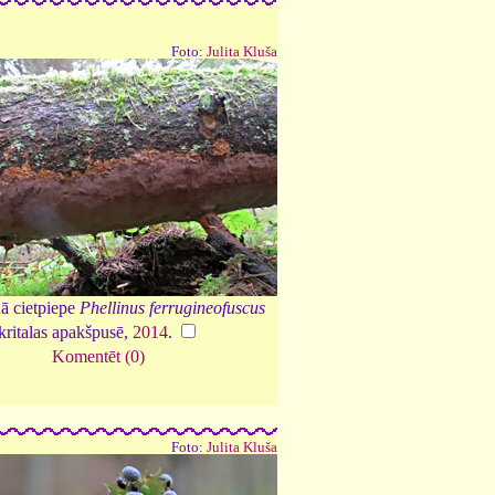
Foto:
Julita Kluša
ā cietpiepe
Phellinus ferrugineofuscus
kritalas apakšpusē,
2014
.
Komentēt (0)
Foto:
Julita Kluša