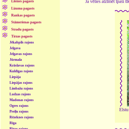
Ja vēlies atzīmēt īpaši 
Litenes pagasts
Lizuma pagasts
Rankas pagasts
Stāmerienas pagasts
Stradu pagasts
Tirzas pagasts
Jēkabpils rajons
Jelgava
Jelgavas rajons
Jūrmala
Krāslavas rajons
Kuldīgas rajons
Liepāja
Liepājas rajons
Limbažu rajons
Ludzas rajons
Madonas rajons
Ogres rajons
Elstu
Preiļu rajons
Rēzeknes rajons
Rīga
Rīgas rajons