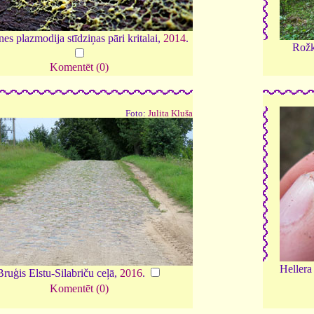
es plazmodija stīdziņas pāri kritalai,
2014
.
Rožk
Komentēt (0)
Foto:
Julita Kluša
Hellera
Bruģis Elstu-Silabriču ceļā,
2016
.
Komentēt (0)