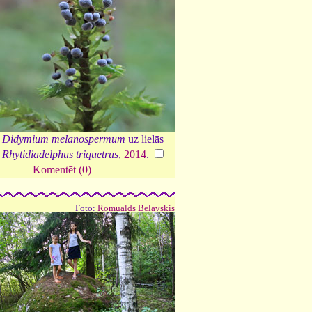
e
Didymium melanospermum
uz lielās
s
Rhytidiadelphus triquetrus
,
2014
.
Komentēt (0)
Foto:
Romualds Beļavskis