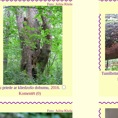
Foto:
Julita Kluša
Tumšbrūn
u priede ar kliedzošo dobumu,
2016
.
Komentēt (0)
Foto:
Julita Kluša