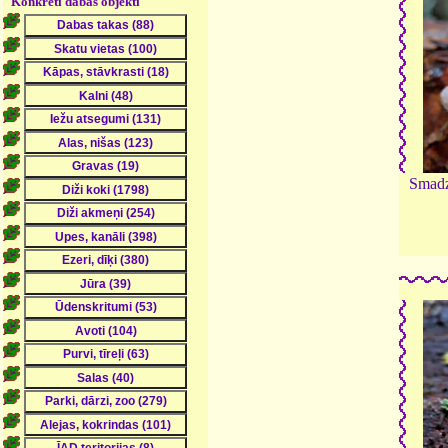
Konkrēti dabas objekti
Smadz