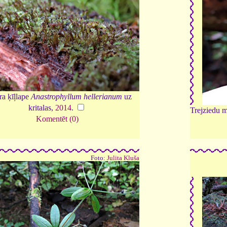
ra ķīļlape
Anastrophyllum hellerianum
uz
kritalas,
2014
.
Trejziedu 
Komentēt (0)
Foto:
Julita Kluša