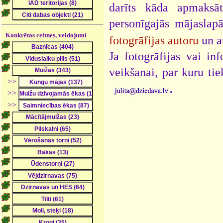
darīts kāda apmaksāt
personīgajās mājaslap
Konkrētas celtnes, veidojumi
fotogrāfijas autoru
un a
Ja fotogrāfijas vai i
veikšanai, par kuru ti
>>
.
>>
>>