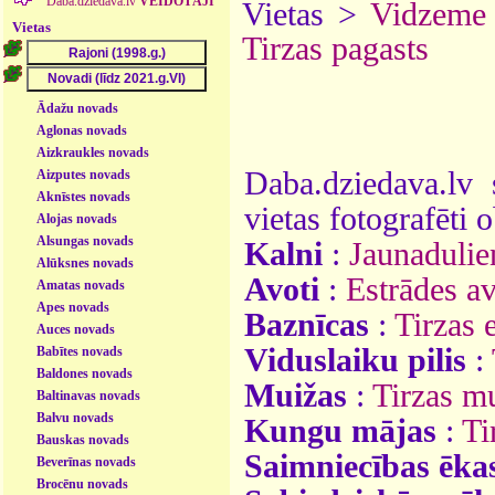
Daba.dziedava.lv
VEIDOTĀJI
Vietas >
Vidzeme
Vietas
Tirzas pagasts
Ādažu novads
Aglonas novads
Aizkraukles novads
Daba.dziedava.lv 
Aizputes novads
Aknīstes novads
vietas fotografēti o
Alojas novads
Alsungas novads
Kalni
:
Jaunadulie
Alūksnes novads
Avoti
:
Estrādes a
Amatas novads
Apes novads
Baznīcas
:
Tirzas e
Auces novads
Viduslaiku pilis
:
Babītes novads
Baldones novads
Muižas
:
Tirzas m
Baltinavas novads
Balvu novads
Kungu mājas
:
Ti
Bauskas novads
Saimniecības ēka
Beverīnas novads
Brocēnu novads