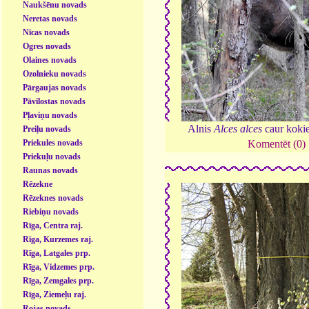
Naukšēnu novads
Neretas novads
Nīcas novads
Ogres novads
Olaines novads
Ozolnieku novads
Pārgaujas novads
Pāvilostas novads
Pļaviņu novads
Alnis
Alces alces
caur koki
Preiļu novads
Priekules novads
Komentēt (0)
Priekuļu novads
Raunas novads
Rēzekne
Rēzeknes novads
Riebiņu novads
Rīga, Centra raj.
Rīga, Kurzemes raj.
Rīga, Latgales prp.
Rīga, Vidzemes prp.
Rīga, Zemgales prp.
Rīga, Ziemeļu raj.
Rojas novads