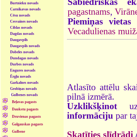
Sabiedriskās ēk
Burtnieku novads
pagastnams
,
Virān
Carnikavas novads
Cēsu novads
Piemiņas vietas
Cesvaines novads
Ciblas novads
Vecadulienas muiž
Dagdas novads
Daugavpils
Daugavpils novads
Dobeles novads
Dundagas novads
Durbes novads
Engures novads
Ērgļu novads
Garkalnes novads
Atlasīto attēlu ska
Grobiņas novads
pilnā izmērā.
Gulbenes novads
Beļavas pagasts
Uzklikšķinot
uz 
Daukstu pagasts
informāciju
par ta
Druvienas pagasts
Galgauskas pagasts
Gulbene
Skatīties slīdrādi