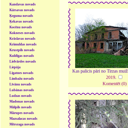
Kandavas novads
Kārsavas novads
Ķeguma novads
Ķekavas novads
Kocēnu novads
Kokneses novads
Krāslavas novads
Krimuldas novads
Krustpils novads
Kuldīgas novads
Lielvārdes novads
Liepāja
Kas palicis pāri no Tirzas mui
Līgatnes novads
2019
.
Limbažu novads
Komentēt (0)
Līvānu novads
Lubānas novads
Ludzas novads
Madonas novads
Mālpils novads
Mārupes novads
Mazsalacas novads
Mērsraga novads