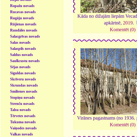
Ropažu novads
Rucavas novads
Kāda no dižajām liepām Vecadu
Rugāju novads
apkārtnē,
2019
.
Rūjienas novads
Komentēt (0)
Rundāles novads
Salacgrīvas novads
Salas novads
Salaspils novads
Saldus novads
Saulkrastu novads
Sējas novads
Siguldas novads
Skrīveru novads
Skrundas novads
Smiltenes novads
Stopiņu novads
Strenču novads
Talsu novads
Tērvetes novads
Virānes pagastnams (no 1936.
Tukuma novads
Komentēt (0)
Vaiņodes novads
Valkas novads