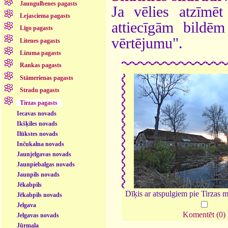
Jaungulbenes pagasts
Ja vēlies atzīmēt 
Lejasciema pagasts
attiecīgām bildē
Līgo pagasts
vērtējumu".
Litenes pagasts
Lizuma pagasts
Rankas pagasts
Stāmerienas pagasts
Stradu pagasts
Tirzas pagasts
Iecavas novads
Ikšķiles novads
Ilūkstes novads
Inčukalna novads
Jaunjelgavas novads
Jaunpiebalgas novads
Jaunpils novads
Jēkabpils
Dīķis ar atspulgiem pie Tirzas 
Jēkabpils novads
Jelgava
Komentēt (0)
Jelgavas novads
Jūrmala