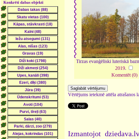
Konkrēti dabas objekti
Tirzas evanģēliski luteriskā bazn
2019
.
Komentēt (0)
Vērtējums ietekmē attēla atrašanos la
Izmantojot dziedava.lv