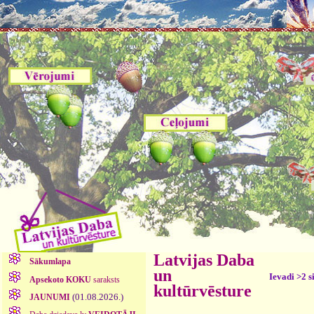
Latvijas Daba
Sākumlapa
un
Ievadi >2 s
Apsekoto KOKU
saraksts
kultūrvēsture
(01.08.2026.)
JAUNUMI