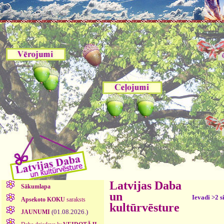
Latvijas Daba
Sākumlapa
un
Ievadi >2 s
Apsekoto KOKU
saraksts
kultūrvēsture
(01.08.2026.)
JAUNUMI