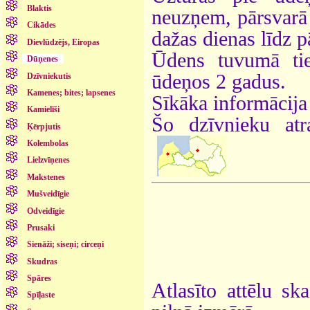
Blaktis
neuzņem, pārsvarā i
Cikādes
dažas dienas līdz p
Dievlūdzējs, Eiropas
Ūdens tuvumā tiek
Dūņenes
ūdeņos 2 gadus.
Dzīvniekutis
Kamenes; bites; lapsenes
Sīkāka informācija
Kamielīši
Šo dzīvnieku atr
Ķērpjutis
Kolembolas
Lielzvīņenes
Makstenes
Mušveidīgie
Odveidīgie
Prusaki
Sienāži; siseņi; circeņi
Skudras
Spāres
Atlasīto attēlu sk
Spīļaste