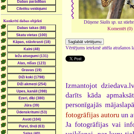
Konkrēti dabas objekti
Dūņene
Sialis sp.
uz stieb
Komentēt (0)
Vērtējums ietekmē attēla atrašanos la
Izmantojot dziedava.lv
darīts kāda apmaksāt
personīgajās mājaslap
fotogrāfijas autoru
un a
Ja fotogrāfijas vai i
veikšanai, par kuru ti