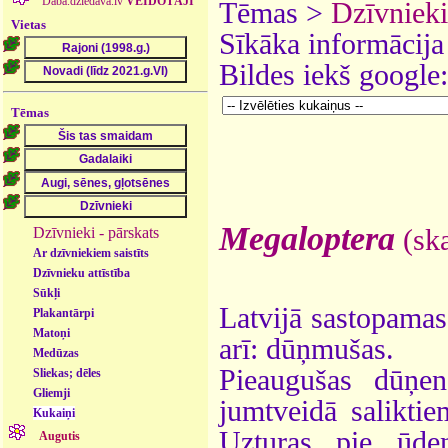
Daba.dziedava.lv
VEIDOTĀJI
Tēmas >
Dzīvnieki
Vietas
Sīkāka informācija
Bildes iekš google
Tēmas
Megaloptera
Dzīvnieki - pārskats
(ska
Ar dzīvniekiem saistīts
Dzīvnieku attīstība
Sūkļi
Latvijā sastopamas 
Plakantārpi
Matoņi
arī: dūņmušas.
Medūzas
Pieaugušas dūņen
Sliekas; dēles
Gliemji
jumtveidā salikti
Kukaiņi
Uzturas pie ūde
Augutis