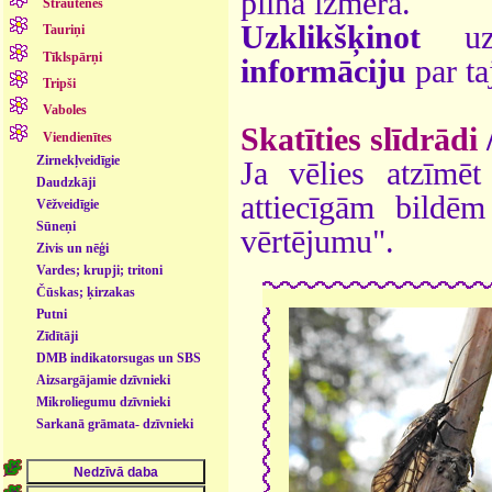
pilnā izmērā.
Strautenes
Uzklikšķinot
uz 
Tauriņi
Tīklspārņi
informāciju
par ta
Tripši
Vaboles
Skatīties slīdrādi
Viendienītes
Zirnekļveidīgie
Ja vēlies atzīmēt 
Daudzkāji
attiecīgām bildē
Vēžveidīgie
Sūneņi
vērtējumu".
Zivis un nēģi
Vardes; krupji; tritoni
Čūskas; ķirzakas
Putni
Zīdītāji
DMB indikatorsugas un SBS
- dzīvnieki
Aizsargājamie dzīvnieki
Mikroliegumu dzīvnieki
Sarkanā grāmata- dzīvnieki