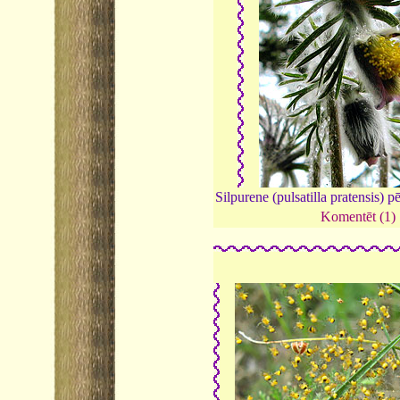
Silpurene (pulsatilla pratensis) pē
Komentēt (1)