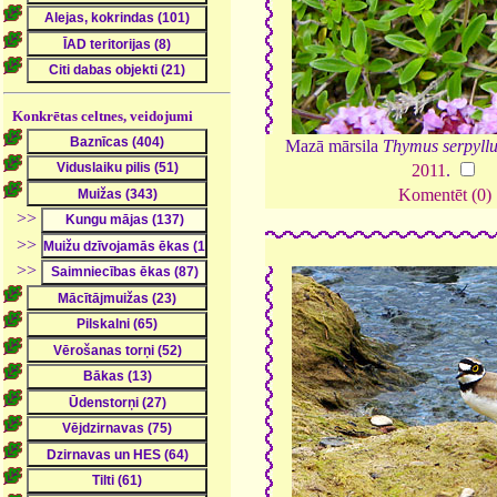
Konkrētas celtnes, veidojumi
Mazā mārsila
Thymus serpyll
2011
.
Komentēt (0)
>>
>>
>>