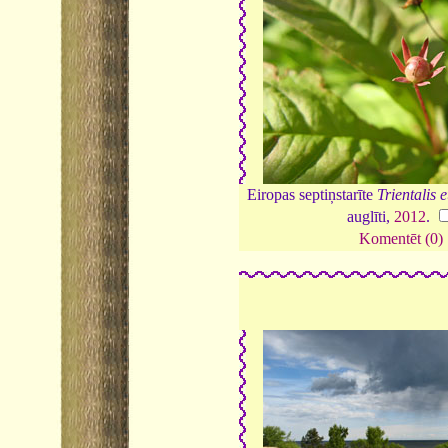
Eiropas septiņstarīte
Trientalis
auglīti,
2012
.
Komentēt (0)