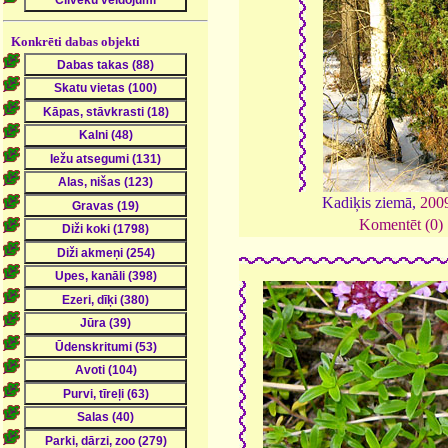
Konkrēti dabas objekti
Kadiķis ziemā,
200
Komentēt (0)