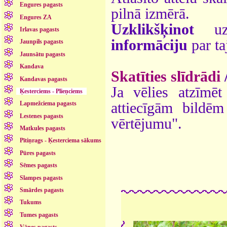
Engures pagasts
pilnā izmērā.
Engures ZA
Uzklikšķinot
uz 
Irlavas pagasts
informāciju
par ta
Jaunpils pagasts
Jaunsātu pagasts
Kandava
Skatīties slīdrādi
Kandavas pagasts
Ja vēlies atzīmēt 
Ķesterciems - Plieņciems
attiecīgām bildē
Lapmežciema pagasts
Lestenes pagasts
vērtējumu".
Matkules pagasts
Pītiņrags - Ķesterciema sākums
Pūres pagasts
Sēmes pagasts
Slampes pagasts
Smārdes pagasts
Tukums
Tumes pagasts