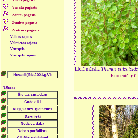
Vānes pagasts
Viesatu pagasts
Zantes pagasts
Zemītes pagasts
Zentenes pagasts
Valkas rajons
Valmieras rajons
Ventspils
Ventspils rajons
Lielā mārsila
Thymus pulegioide
Komentēt (0)
Tēmas