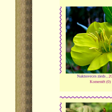
Naktssveces zieds ,
2
Komentēt (0)