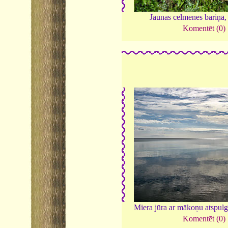
Jaunas celmenes bariņā
Komentēt (0)
Miera jūra ar mākoņu atspul
Komentēt (0)