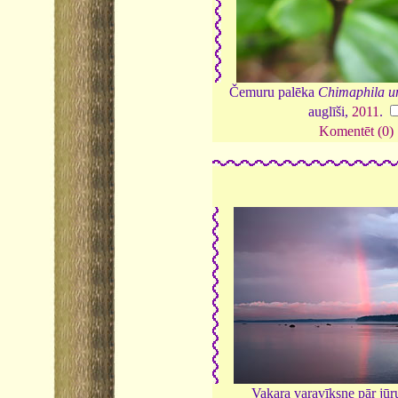
Čemuru palēka
Chimaphila u
auglīši,
2011
.
Komentēt (0)
Vakara varavīksne pār jūr