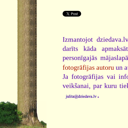
Izmantojot dziedava.lv
darīts kāda apmaksāt
personīgajās mājaslap
fotogrāfijas autoru
un a
Ja fotogrāfijas vai i
veikšanai, par kuru ti
.