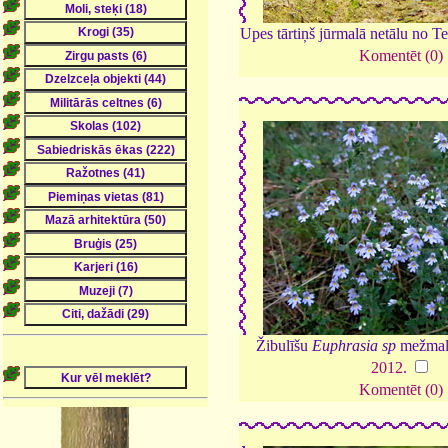
Upes tārtiņš jūrmalā netālu no Te
Komentēt (0)
Žibulīšu
Euphrasia sp
mežmala
2012
.
Komentēt (0)