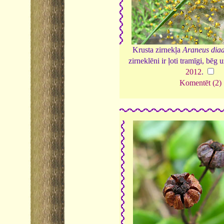
Krusta zirnekļa
Araneus dia
zirneklēni ir ļoti tramīgi, bēg
2012
.
Komentēt (2)