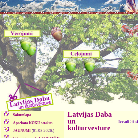
Latvijas Daba
Sākumlapa
un
Ievadi >2 s
Apsekoto KOKU
saraksts
kultūrvēsture
(01.08.2026.)
JAUNUMI