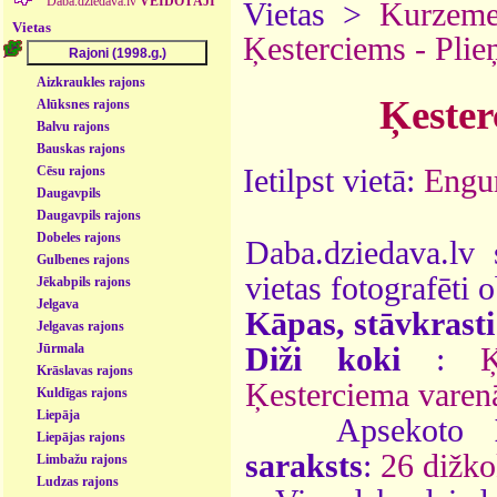
Daba.dziedava.lv
VEIDOTĀJI
Vietas >
Kurzem
Vietas
Ķesterciems - Plie
Aizkraukles rajons
Ķester
Alūksnes rajons
Balvu rajons
Bauskas rajons
Ietilpst vietā:
Engur
Cēsu rajons
Daugavpils
Daugavpils rajons
Dobeles rajons
Daba.dziedava.lv 
Gulbenes rajons
vietas fotografēti o
Jēkabpils rajons
Jelgava
Kāpas, stāvkrasti
Jelgavas rajons
Jūrmala
Diži koki
:
Ķ
Krāslavas rajons
Ķesterciema varen
Kuldīgas rajons
Liepāja
Apsekoto
Liepājas rajons
saraksts
:
26 dižko
Limbažu rajons
Ludzas rajons