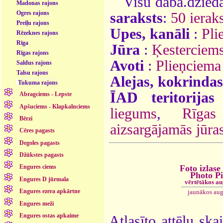
Visu daba.dzieda
Madonas rajons
Ogres rajons
saraksts
:
50 ieraks
Preiļu rajons
Upes, kanāli
:
Pli
Rēzeknes rajons
Rīga
Jūra
:
Ķesterciems
Rīgas rajons
Avoti
:
Plieņciema
Saldus rajons
Talsu rajons
Alejas, kokrindas
Tukuma rajons
ĪAD teritorijas
Abragciems - Lepste
Apšuciems - Klapkalnciems
liegums
,
Rīgas
Bērzi
aizsargājamās jūras 
Cēres pagasts
Degoles pagasts
Džūkstes pagasts
Foto izlase
Engures ciems
Photo P
Engures D jūrmala
vērtētākos a
Engures ezera apkārtne
jaunākos aug
Engures meži
Engures ostas apkaime
Atlasīto attēlu ska