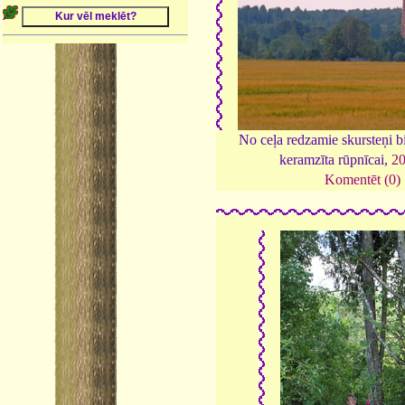
No ceļa redzamie skursteņi b
keramzīta rūpnīcai,
2
Komentēt (0)