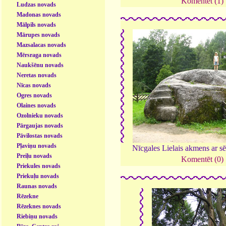
Komentēt (1)
Ludzas novads
Madonas novads
Mālpils novads
Mārupes novads
Mazsalacas novads
Mērsraga novads
Naukšēnu novads
Neretas novads
Nīcas novads
Ogres novads
Olaines novads
Ozolnieku novads
Pārgaujas novads
Pāvilostas novads
Pļaviņu novads
Nīcgales Lielais akmens ar sē
Preiļu novads
Komentēt (0)
Priekules novads
Priekuļu novads
Raunas novads
Rēzekne
Rēzeknes novads
Riebiņu novads