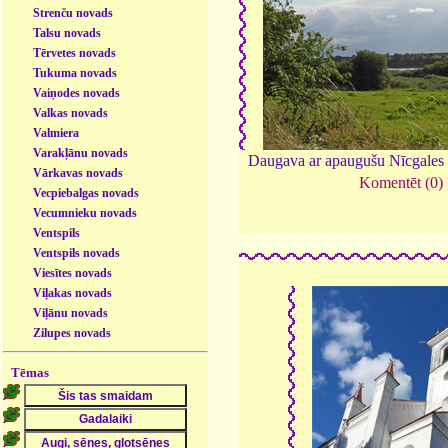
Strenču novads
Talsu novads
Tērvetes novads
Tukuma novads
Vaiņodes novads
Valkas novads
Valmiera
Varakļānu novads
Daugava ar apaugušu Nīcgales 
Vārkavas novads
Komentēt (0)
Vecpiebalgas novads
Vecumnieku novads
Ventspils
Ventspils novads
Viesītes novads
Viļakas novads
Viļānu novads
Zilupes novads
Tēmas