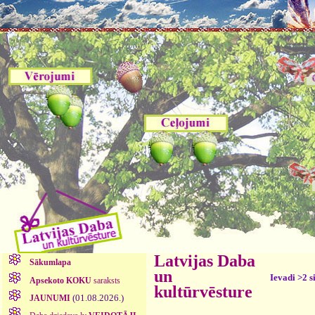
Latvijas Daba
Sākumlapa
un
Ievadi >2 s
Apsekoto KOKU
saraksts
kultūrvēsture
(01.08.2026.)
JAUNUMI