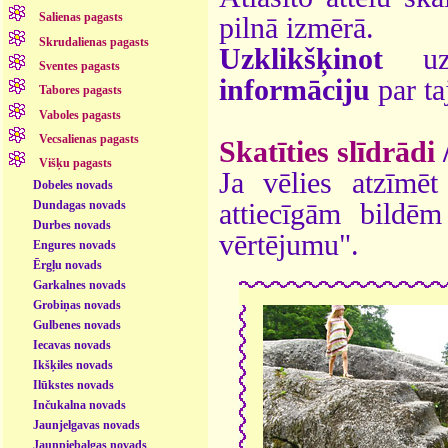
Salienas pagasts
pilnā izmērā.
Skrudalienas pagasts
Uzklikšķinot
uz 
Sventes pagasts
informāciju
par ta
Tabores pagasts
Vaboles pagasts
Vecsalienas pagasts
Skatīties slīdrādi
Višķu pagasts
Ja vēlies atzīmēt 
Dobeles novads
Dundagas novads
attiecīgām bildē
Durbes novads
vērtējumu".
Engures novads
Ērgļu novads
Garkalnes novads
Grobiņas novads
Gulbenes novads
Iecavas novads
Ikšķiles novads
Ilūkstes novads
Inčukalna novads
Jaunjelgavas novads
Jaunpiebalgas novads