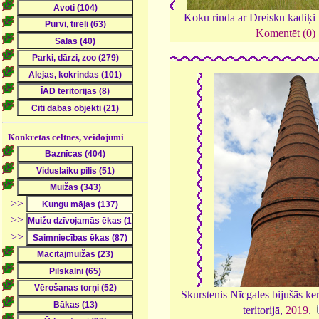
Koku rinda ar Dreisku kadiķi
Komentēt (0)
Konkrētas celtnes, veidojumi
>>
>>
>>
Skurstenis Nīcgales bijušās ke
teritorijā,
2019
.