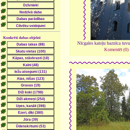
Konkrēti dabas objekti
Nīcgales katoļu baznīca tu
Komentēt (0)