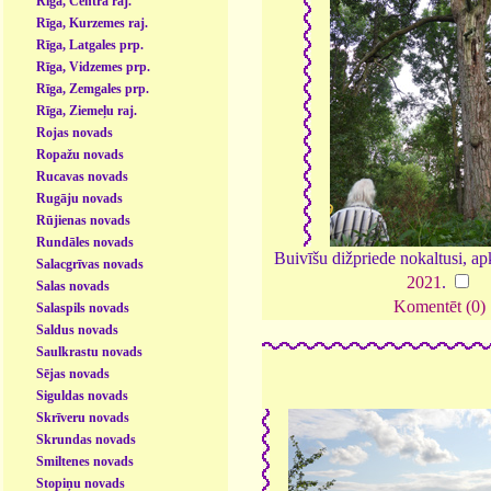
Rīga, Centra raj.
Rīga, Kurzemes raj.
Rīga, Latgales prp.
Rīga, Vidzemes prp.
Rīga, Zemgales prp.
Rīga, Ziemeļu raj.
Rojas novads
Ropažu novads
Rucavas novads
Rugāju novads
Rūjienas novads
Rundāles novads
Buivīšu dižpriede nokaltusi, a
Salacgrīvas novads
2021
.
Salas novads
Komentēt (0)
Salaspils novads
Saldus novads
Saulkrastu novads
Sējas novads
Siguldas novads
Skrīveru novads
Skrundas novads
Smiltenes novads
Stopiņu novads