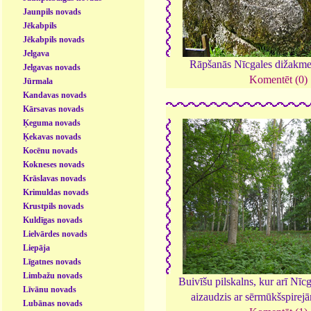
Jaunpils novads
Jēkabpils
Jēkabpils novads
Jelgava
Rāpšanās Nīcgales dižakme
Jelgavas novads
Komentēt (0)
Jūrmala
Kandavas novads
Kārsavas novads
Ķeguma novads
Ķekavas novads
Kocēnu novads
Kokneses novads
Krāslavas novads
Krimuldas novads
Krustpils novads
Kuldīgas novads
Lielvārdes novads
Liepāja
Līgatnes novads
Limbažu novads
Buivīšu pilskalns, kur arī Nīcg
Līvānu novads
aizaudzis ar sērmūkšspirej
Lubānas novads