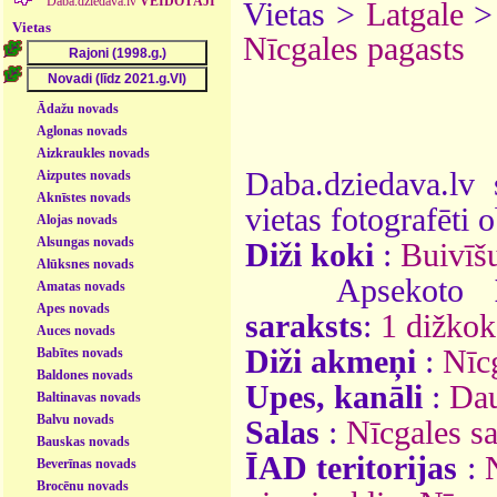
Daba.dziedava.lv
VEIDOTĀJI
Vietas >
Latgale
Vietas
Nīcgales pagasts
Ādažu novads
Aglonas novads
Aizkraukles novads
Daba.dziedava.lv 
Aizputes novads
Aknīstes novads
vietas fotografēti o
Alojas novads
Alsungas novads
Diži koki
:
Buivīš
Alūksnes novads
Apsekoto
Amatas novads
Apes novads
saraksts
:
1 dižkok
Auces novads
Diži akmeņi
:
Nīc
Babītes novads
Baldones novads
Upes, kanāli
:
Da
Baltinavas novads
Balvu novads
Salas
:
Nīcgales sa
Bauskas novads
ĪAD teritorijas
:
Beverīnas novads
Brocēnu novads