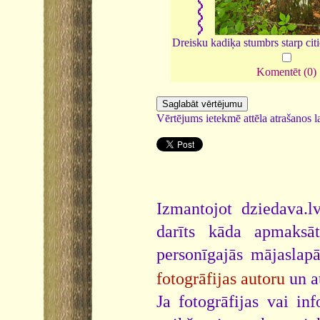
Dreisku kadiķa stumbrs starp ci
Komentēt (0)
Vērtējums ietekmē attēla atrašanos la
Izmantojot dziedava.lv
darīts kāda apmaksāt
personīgajās mājaslap
fotogrāfijas autoru
un a
Ja fotogrāfijas vai i