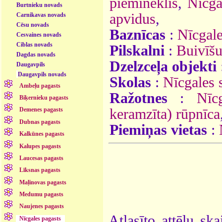
piemineklis
,
Nīcga
Burtnieku novads
apvidus
,
Carnikavas novads
Cēsu novads
Baznīcas
:
Nīcgal
Cesvaines novads
Ciblas novads
Pilskalni
:
Buivīšu
Dagdas novads
Dzelzceļa objekti
Daugavpils
Daugavpils novads
Skolas
:
Nīcgales 
Ambeļu pagasts
Ražotnes
:
Nīc
Biķernieku pagasts
keramzīta) rūpnīca
Demenes pagasts
Dubnas pagasts
Piemiņas vietas
:
Kalkūnes pagasts
Kalupes pagasts
Laucesas pagasts
Līksnas pagasts
Maļinovas pagasts
Medumu pagasts
Naujenes pagasts
Atlasīto attēlu ska
Nīcgales pagasts