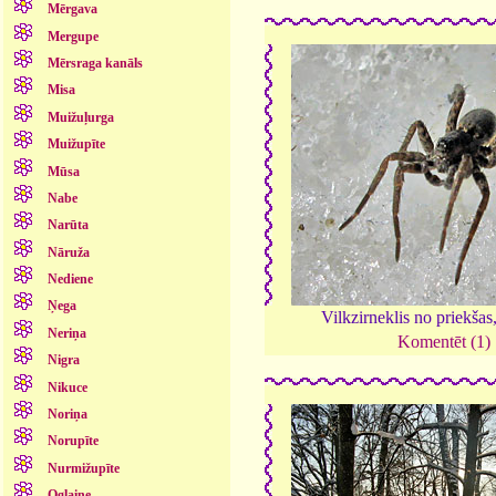
Mērgava
Mergupe
Mērsraga kanāls
Misa
Muižuļurga
Muižupīte
Mūsa
Nabe
Narūta
Nāruža
Nediene
Ņega
Vilkzirneklis no priekšas
Neriņa
Komentēt (1)
Nigra
Nikuce
Noriņa
Norupīte
Nurmižupīte
Oglaine