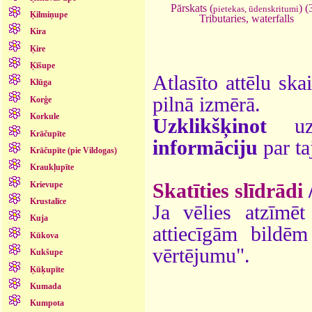
Pārskats (
) (
pietekas, ūdenskritumi
Ķilmiņupe
Tributaries, waterfalls
Kira
Ķire
Ķīšupe
Atlasīto attēlu ska
Klūga
pilnā izmērā.
Korģe
Korkule
Uzklikšķinot
uz 
Krāčupīte
informāciju
par ta
Krāčupīte (pie Vildogas)
Kraukļupīte
Krievupe
Skatīties slīdrādi
Krustalīce
Ja vēlies atzīmēt 
Kuja
attiecīgām bildē
Kūkova
vērtējumu".
Kukšupe
Ķūķupīte
Kumada
Kumpota