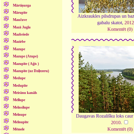
Mārtiņurga
Mārupīte
Aizkraukles pilsdrupas un baz
Maučuve
gabalu skatot,
201
Mazā Jugla
Komentēt (0)
Mazbriede
Mazirbe
Mazupe
Mazupe (Atupe)
Mazupīte ( Aģis )
Mazupīte (uz Dziļezeru)
Medupe
Medupīte
Meirānu kanāls
Mellupe
Melnsilupe
Melnupe
Daugavas Rozališku loks caur
Melnupīte
2010
.
Komentēt (0)
Mēmele