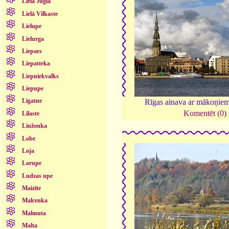
Lielā Jugla
Lielā Vilkaste
Lielupe
Lielurga
Liepars
Liepatteka
Liepniekvalks
Liepupe
Līgatne
Rīgas ainava ar mākoņie
Komentēt (0)
Lilaste
Liužonka
Lobe
Loja
Lorupe
Ludzas upe
Maizīte
Malcenka
Malmuta
Malta