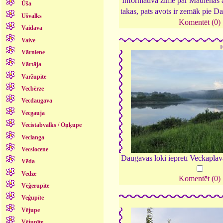
Informatīvā zīme par Madlēnas
Ūša
takas, pats avots ir zemāk pie 
Ušvalks
Komentēt (0)
Vaidava
Vaive
Vārniene
Vārtāja
Varžupīte
Vecbērze
Vecdaugava
Vecgauja
Vecistabvalks / Oņķupe
Veclanga
Vecslocene
Daugavas loki iepretī Veckaplav
Vēda
Vedze
Komentēt (0)
Vēģerupīte
Veģupīte
Vējupe
Vējupīte