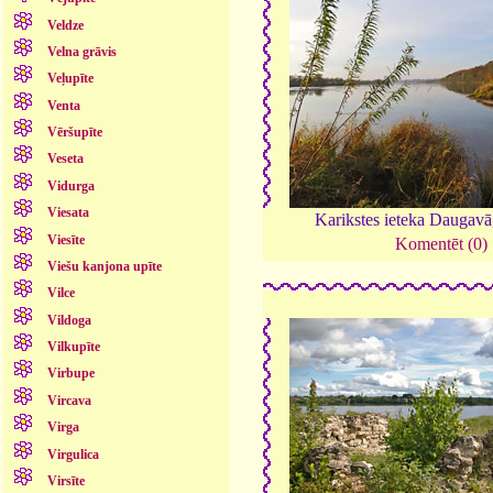
Veldze
Velna grāvis
Veļupīte
Venta
Vēršupīte
Veseta
Vidurga
Viesata
Karikstes ieteka Daugav
Viesīte
Komentēt (0)
Viešu kanjona upīte
Vilce
Vildoga
Vilkupīte
Virbupe
Vircava
Virga
Virgulica
Virsīte