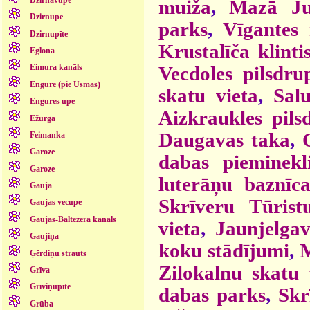
muiža
,
Mazā Ju
Dzirnupe
parks
,
Vīgantes
Dzirnupīte
Krustalīča klinti
Eglona
Vecdoles pilsdru
Eimura kanāls
Engure (pie Usmas)
skatu vieta
,
Salu
Engures upe
Aizkraukles pils
Ežurga
Daugavas taka
,
Feimanka
Garoze
dabas pieminekl
Garoze
luterāņu baznīc
Gauja
Skrīveru Tūrist
Gaujas vecupe
Gaujas-Baltezera kanāls
vieta
,
Jaunjelgav
Gaujiņa
koku stādījumi
,
M
Ģērdiņu strauts
Zilokalnu skatu 
Grīva
Grīviņupīte
dabas parks
,
Skr
Grūba