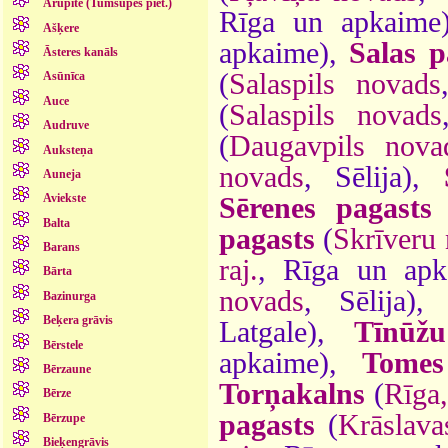
Arupīte (Tumšupes piet.)
Rīga un apkaime
Ašķere
apkaime),
Salas p
Āsteres kanāls
(
Salaspils novads
Asūnīca
Auce
(
Salaspils novads
Audruve
(
Daugavpils nova
Auksteņa
novads
, Sēlija),
Auneja
Aviekste
Sērenes pagasts
Balta
pagasts
(
Skrīveru
Barans
raj.
, Rīga un ap
Bārta
novads
, Sēlija)
Bazinurga
Beķera grāvis
Latgale),
Tīnūžu
Bērstele
apkaime),
Tomes
Bērzaune
Torņakalns
(
Rīga
Bērze
pagasts
(
Krāslava
Bērzupe
Bieķengrāvis