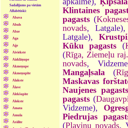
apkaime),
Ķīpsala
Sadalījums pa vietām
Klintaines pagas
Alfabētiski:
pagasts
(
Koknese
Abava
Abuls
novads
, Latgale)
Abze
Latgale),
Krustpi
Aga
Kūku pagasts
(
Aģe
(
Rīga, Ziemeļu raj
Aiviekste
Aizklāņupe
novads
, Vidzem
Akmeņupe
Mangaļsala
(
Rī
Akmeņupīte
Maskavas forštat
Alakste
Ālave
Naujenes pagast
Alekšupīte
pagasts
(
Daugavpi
Alokste
Vidzeme),
Ogres
Amata
Piedrujas pagast
Amula
Arālīte
(
Pļaviņu novads
, 