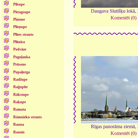
Pilsupe
Daugava Slutišķu lokā,
Pitragsupe
Komentēt (0)
Platone
Plieņupe
Plītes strauts
Plītnīca
Podvāze
Poguļanka
Prūsene
Pupaļurga
Radžupe
Raģupīte
Rākstupe
Raķupe
Ramata
Rāmnieku strauts
Rauna
Rīgas panorāma ziemā,
Raunis
Komentēt (0)