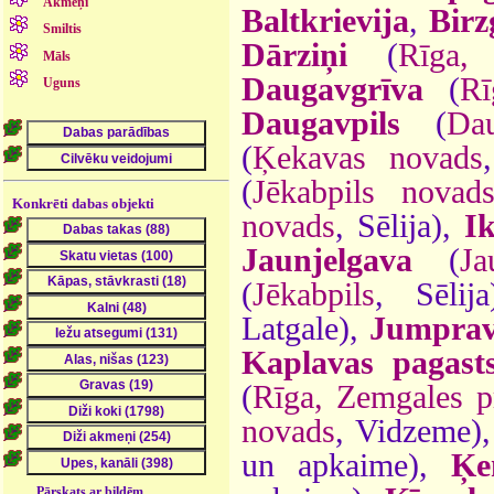
Akmeņi
Baltkrievija
,
Birz
Smiltis
Dārziņi
(
Rīga,
Māls
Daugavgrīva
(
Rī
Uguns
Daugavpils
(
Dau
(
Ķekavas novads
(
Jēkabpils novad
Konkrēti dabas objekti
novads
, Sēlija),
Ik
Jaunjelgava
(
Ja
(
Jēkabpils
, Sēlij
Latgale),
Jumprav
Kaplavas pagast
(
Rīga, Zemgales p
novads
, Vidzeme)
un apkaime),
Ķe
Pārskats ar bildēm