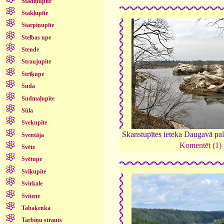
Stādiņupīte
Stakļupīte
Starpiņupīte
Stelbas upe
Stende
Straujupīte
Strīķupe
Suda
Sudmaļupīte
Sūla
Sveķupīte
Skanstupītes ieteka Daugavā pal
Sventāja
Komentēt (1)
Svēte
Svētupe
Svīķupīte
Svirkale
Svitene
Tabaķenka
Tarbiņu strauts