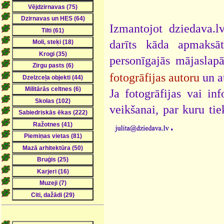
Izmantojot dziedava.lv
darīts kāda apmaksāt
personīgajās mājaslap
fotogrāfijas autoru
un a
Ja fotogrāfijas vai i
veikšanai, par kuru ti
.