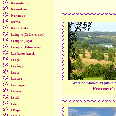
Kuņurdzēns
Kuņurdziņa
Kurliņupe
Kurna
Kusperlanks
Lāčupīte (Gulbenes nov.)
Lāčupīte (Rīgā)
Lāčupīte (Tukuma raj.)
Lambārtes kanāls
Langa
Laņģupīte
Lauce
Laucesa
Skats no Markovas pilskal
Laudurga
Komentēt (0)
Leiksna
Lētīža
Libe
Līčupe