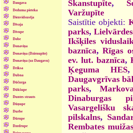
Skanstupīte
,
S
Daugava
Varžupīte
Deduma pieteka
Dienvidsusēja
Saistītie objekti:
K
Dīvaja
parks
,
Lielvārde
Divupe
Ikšķiles vidusla
Dobe
Donaviņa
baznīca
,
Rīgas o
Donaviņa (Dzirnupīte)
ev. lut. baznīca
,
Donaviņa (uz Daugavu)
Ķeguma HES
Driksa
Dubna
Daugavgrīvas bā
Dūčurga
parks
,
Markova
Dūkšupe
Dinaburgas p
Duntes strauts
Dūņupe
Vasargelišku sk
Durbe
pilskalns
,
Sandar
Dūrupe
Rembates muižas
Dzedrupe
Dzirnavupe