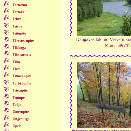
Tartaciņa
Tartaks
Tebra
Teicija
Teitupīte
Daugavas loki no Ververu kr
Tērvetes upīte
Komentēt (0)
Tildurga
Tīles strauts
Tilža
Tirza
Tītmaņupīte
Torbēnupīte
Triecupīte
Trumpe
Tulija
Umerupīte
Unģenurga
Upele