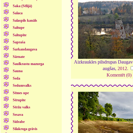
Saka (Sēlijā)
Salaca
Salaspils kanāls
Saltupe
Saltupīte
Sapraša
Sarkandaugava
Sārnate
Aizkraukles pilsdrupas Daugava
Saulkrastu mazurga
augšas,
2012
.
Sauna
Komentēt (0)
Seda
Sedumvalks
Sēmes upe
Sērupīte
Sēržu valks
Sesava
Sidrabe
Silakroga grāvis