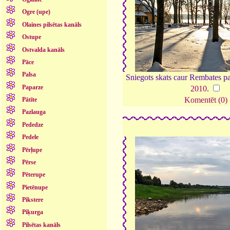
Ogre (upe)
Olaines pilsētas kanāls
Ostupe
Ostvalda kanāls
Pāce
Palsa
Sniegots skats caur Rembates 
Paparze
2010
.
Komentēt (0)
Pātīte
Pazlauga
Pededze
Pedele
Pērļupe
Pērse
Pēterupe
Pietēnupe
Pikstere
Piķurga
Pilsētas kanāls