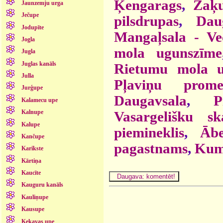
Ķengarags
,
Zaķu
Jaunzemju urga
Ječupe
pilsdrupas
,
Dau
Jodupīte
Mangaļsala - Ve
Jogla
mola ugunszīme
Jugla
Juglas kanāls
Rietumu mola u
Julla
Pļaviņu prome
Jurģupe
Daugavsala
,
P
Kalamecu upe
Vasargelišku sk
Kalnupe
Kalupe
piemineklis
,
Ābe
Kančupe
pagastnams
,
Kum
Karikste
Kārtiņa
Kaucīte
Kauguru kanāls
Kauliņupe
Kausupe
Ķekavas upe