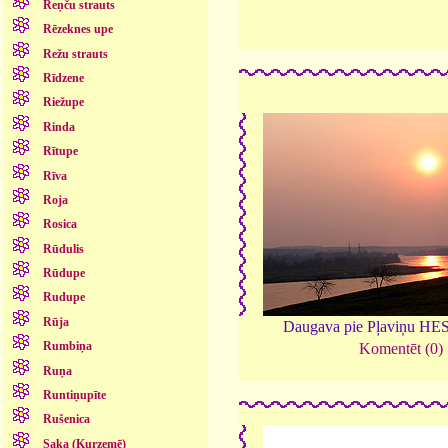
Reņču strauts
Rēzeknes upe
Režu strauts
Rīdzene
Riežupe
Rinda
Rītupe
Rīva
Roja
Rosica
Rūdulis
Rūdupe
Rudupe
Rūja
Daugava pie Pļaviņu HE
Rumbiņa
Komentēt (0)
Ruņa
Runtiņupīte
Rušenica
Saka (Kurzemē)