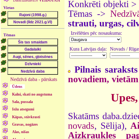
Daba.dziedava.lv
VEIDOTĀJI
Konkrēti objekti >
Vietas
Tēmas ->
Nedzīv
strauti, urgas, ci
Izvēlēties pēc nosaukuma:
Tēmas
Kura Latvijas daļa:
Novads / Rīgas
Pilnais saraksts
novadiem, vietām
Nedzīvā daba - pārskats
Ūdens
Upes,
Kalni, skati no augstuma
Sala, pussala
Iežu atsegumi
Skatāms daba.dzie
Kāpas, stāvkrasti
novads
, Sēlija),
A
Gravas, nogāzes
Alas, nišas
Aizkraukles pag