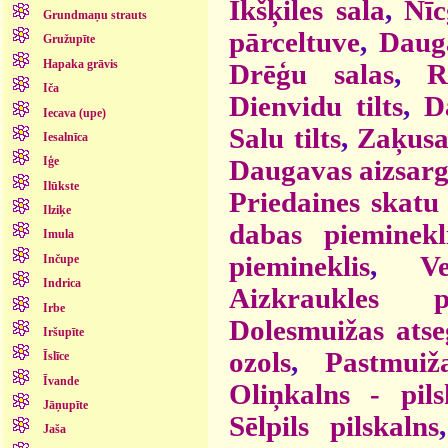
Ikšķiles sala
,
Nīc
Grundmaņu strauts
pārceltuve
,
Dauga
Gružupīte
Hapaka grāvis
Drēģu salas
,
R
Iča
Dienvidu tilts
,
D
Iecava (upe)
Salu tilts
,
Zaķusa
Iesalnīca
Daugavas aizsar
Iģe
Ilūkste
Priedaines skatu 
Ilziķe
dabas pieminekl
Imula
piemineklis
,
V
Inčupe
Indrica
Aizkraukles pi
Irbe
Dolesmuižas atse
Iršupīte
ozols
,
Pastmui
Īslīce
Īvande
Oliņkalns - pils
Jāņupīte
Sēlpils pilskalns
Jaša