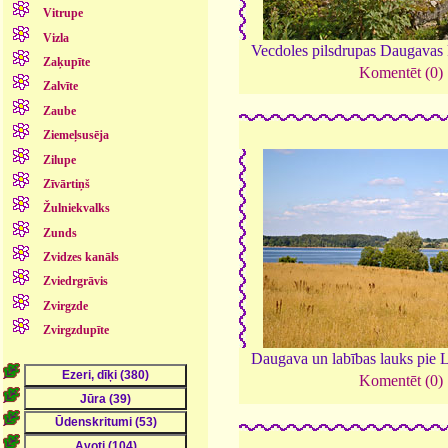
Vitrupe
Vizla
Vecdoles pilsdrupas Daugavas 
Zaķupīte
Komentēt (0)
Zalvīte
Zaube
Ziemeļsusēja
Zilupe
Zīvārtiņš
Žulniekvalks
Zunds
Zvidzes kanāls
Zviedrgrāvis
Zvirgzde
Zvirgzdupīte
Daugava un labības lauks pie 
Komentēt (0)