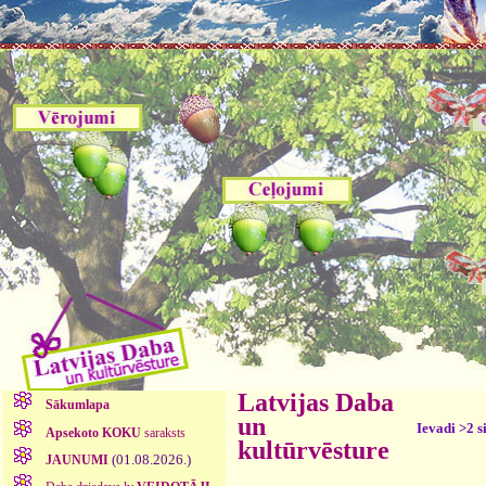
Latvijas Daba
Sākumlapa
un
Ievadi >2 s
Apsekoto KOKU
saraksts
kultūrvēsture
(01.08.2026.)
JAUNUMI