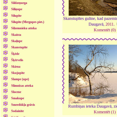
Sildzeņurga
Siliņupe
Silupīte
Skanstupītes gultne, kad pazemi
Silupīte (Mergupes piet.)
Daugavā,
2011
.
Silzemnieku atteka
Komentēt (0)
Skaista
Skaļupe
Skanstupīte
Šķēde
Šķērvelis
Skirna
Skujupīte
Slampe (upe)
Slimnīcas atteka
Slocene
Smakupe
Smerdūkļa grāvis
Rumbiņas ieteka Daugavā, z
Sodainīte
Komentēt (1)