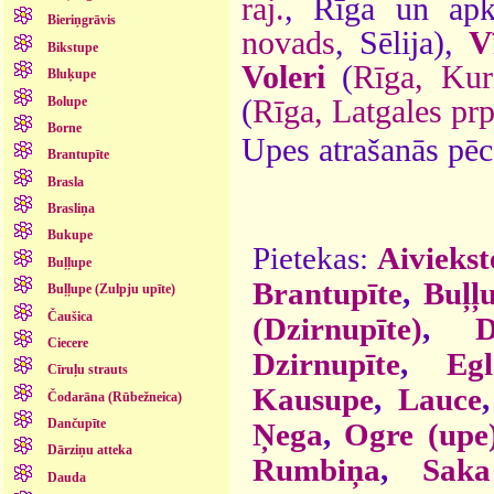
raj.
, Rīga un ap
Bieriņgrāvis
novads
, Sēlija),
V
Bikstupe
Voleri
(
Rīga, Kur
Bluķupe
Bolupe
(
Rīga, Latgales prp
Borne
Upes atrašanās pēc
Brantupīte
Brasla
Brasliņa
Bukupe
Pietekas:
Aiviekst
Buļļupe
Brantupīte
,
Buļļ
Buļļupe (Zulpju upīte)
Čaušica
(Dzirnupīte)
,
Ciecere
Dzirnupīte
,
Eg
Cīruļu strauts
Kausupe
,
Lauce
Čodarāna (Rūbežneica)
Dančupīte
Ņega
,
Ogre (upe
Dārziņu atteka
Rumbiņa
,
Saka
Dauda