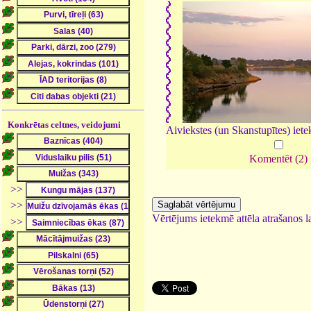
Konkrētas celtnes, veidojumi
Aiviekstes (un Skanstupītes) ie
Komentēt (2)
>>
>>
Vērtējums ietekmē attēla atrašanos la
>>