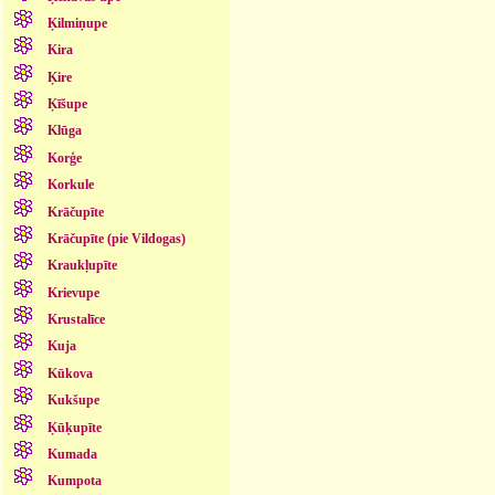
Ķilmiņupe
Kira
Ķire
Ķīšupe
Klūga
Korģe
Korkule
Krāčupīte
Krāčupīte (pie Vildogas)
Kraukļupīte
Krievupe
Krustalīce
Kuja
Kūkova
Kukšupe
Ķūķupīte
Kumada
Kumpota