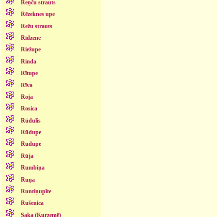
Reņču strauts
Rēzeknes upe
Režu strauts
Rīdzene
Riežupe
Rinda
Rītupe
Rīva
Roja
Rosica
Rūdulis
Rūdupe
Rudupe
Rūja
Rumbiņa
Ruņa
Runtiņupīte
Rušenica
Saka (Kurzemē)