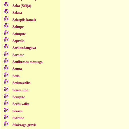
Saka (Sēlijā)
Salaca
Salaspils kanāls
Saltupe
Saltupīte
Sapraša
Sarkandaugava
Sārnate
Saulkrastu mazurga
Sauna
Seda
Sedumvalks
Sēmes upe
Sērupīte
Sēržu valks
Sesava
Sidrabe
Silakroga grāvis