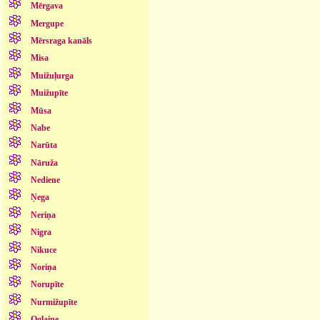
Mērgava
Mergupe
Mērsraga kanāls
Misa
Muižuļurga
Muižupīte
Mūsa
Nabe
Narūta
Nāruža
Nediene
Ņega
Neriņa
Nigra
Nikuce
Noriņa
Norupīte
Nurmižupīte
Oglaine