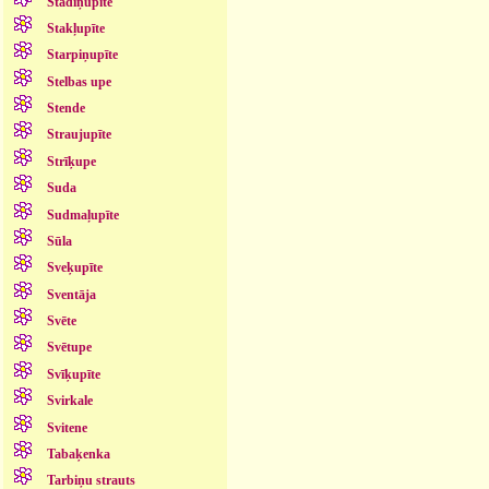
Stādiņupīte
Stakļupīte
Starpiņupīte
Stelbas upe
Stende
Straujupīte
Strīķupe
Suda
Sudmaļupīte
Sūla
Sveķupīte
Sventāja
Svēte
Svētupe
Svīķupīte
Svirkale
Svitene
Tabaķenka
Tarbiņu strauts