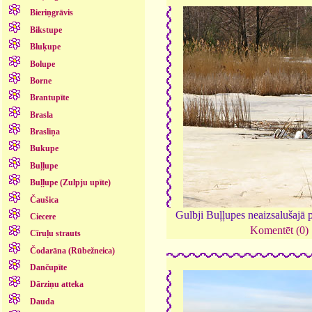
Bieriņgrāvis
Bikstupe
Bluķupe
Bolupe
Borne
Brantupīte
Brasla
Brasliņa
Bukupe
Buļļupe
Buļļupe (Zulpju upīte)
Čaušica
Gulbji Buļļupes neaizsalušajā p
Ciecere
Komentēt (0)
Cīruļu strauts
Čodarāna (Rūbežneica)
Dančupīte
Dārziņu atteka
Dauda