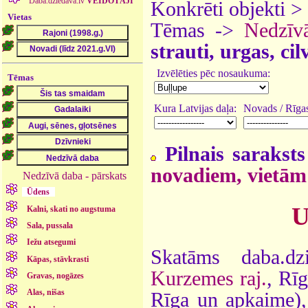
Daba.dziedava.lv
VEIDOTĀJI
Konkrēti objekti >
Vietas
Tēmas ->
Nedzīv
strauti, urgas, ci
Izvēlēties pēc nosaukuma:
Tēmas
Kura Latvijas daļa:
Novads / Rīgas
Pilnais saraksts
novadiem, vietām
Nedzīvā daba - pārskats
Ūdens
U
Kalni, skati no augstuma
Sala, pussala
Iežu atsegumi
Skatāms daba.dz
Kāpas, stāvkrasti
Kurzemes raj.
, Rī
Gravas, nogāzes
Alas, nišas
Rīga un apkaime)