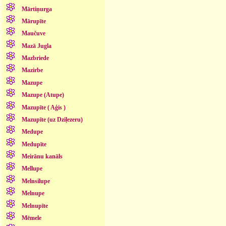
Mārtiņurga
Mārupīte
Maučuve
Mazā Jugla
Mazbriede
Mazirbe
Mazupe
Mazupe (Atupe)
Mazupīte ( Aģis )
Mazupīte (uz Dziļezeru)
Medupe
Medupīte
Meirānu kanāls
Mellupe
Melnsilupe
Melnupe
Melnupīte
Mēmele