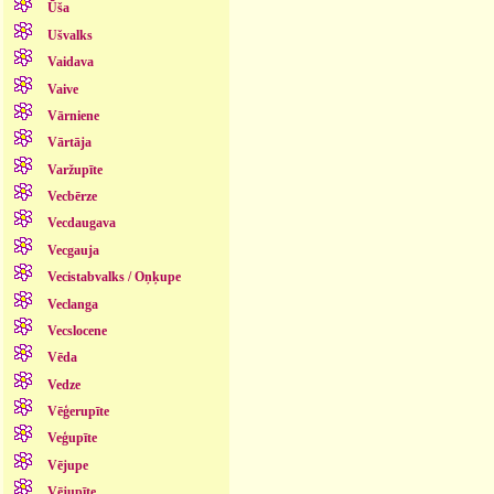
Ūša
Ušvalks
Vaidava
Vaive
Vārniene
Vārtāja
Varžupīte
Vecbērze
Vecdaugava
Vecgauja
Vecistabvalks / Oņķupe
Veclanga
Vecslocene
Vēda
Vedze
Vēģerupīte
Veģupīte
Vējupe
Vējupīte