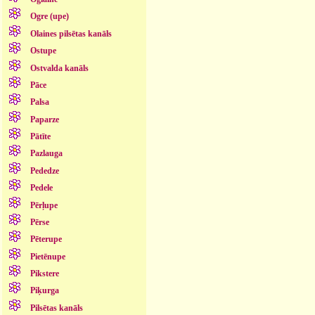
Ogre (upe)
Olaines pilsētas kanāls
Ostupe
Ostvalda kanāls
Pāce
Palsa
Paparze
Pātīte
Pazlauga
Pededze
Pedele
Pērļupe
Pērse
Pēterupe
Pietēnupe
Pikstere
Piķurga
Pilsētas kanāls