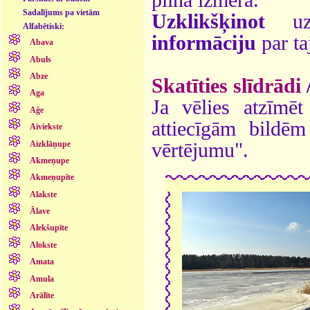
Sadalījums pa vietām
Uzklikšķinot
uz 
Alfabētiski:
informāciju
par ta
Abava
Abuls
Abze
Skatīties slīdrādi
Aga
Ja vēlies atzīmēt 
Aģe
attiecīgām bildē
Aiviekste
Aizklāņupe
vērtējumu".
Akmeņupe
Akmeņupīte
Alakste
Ālave
Alekšupīte
Alokste
Amata
Amula
Arālīte