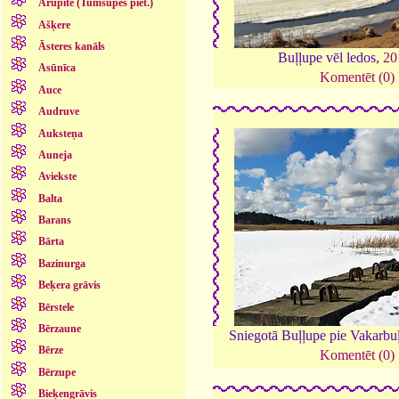
Arupīte (Tumšupes piet.)
Ašķere
Āsteres kanāls
Buļļupe vēl ledos,
20
Asūnīca
Komentēt (0)
Auce
Audruve
Auksteņa
Auneja
Aviekste
Balta
Barans
Bārta
Bazinurga
Beķera grāvis
Bērstele
Bērzaune
Sniegotā Buļļupe pie Vakarbu
Bērze
Komentēt (0)
Bērzupe
Bieķengrāvis