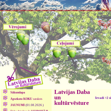
Latvijas Daba
Sākumlapa
un
Ievadi >2 s
Apsekoto KOKU
saraksts
kultūrvēsture
(01.08.2026.)
JAUNUMI