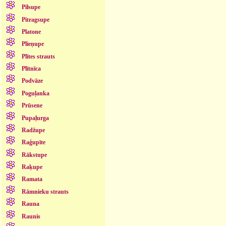
Pilsupe
Pitragsupe
Platone
Plieņupe
Plītes strauts
Plītnīca
Podvāze
Poguļanka
Prūsene
Pupaļurga
Radžupe
Raģupīte
Rākstupe
Raķupe
Ramata
Rāmnieku strauts
Rauna
Raunis