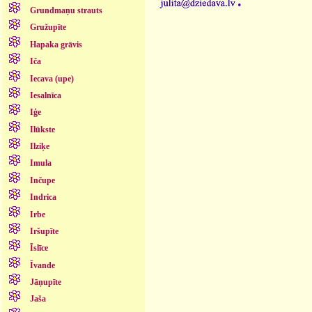
Grundmaņu strauts
Gružupīte
Hapaka grāvis
Iča
Iecava (upe)
Iesalnīca
Iģe
Ilūkste
Ilziķe
Imula
Inčupe
Indrica
Irbe
Iršupīte
Īslīce
Īvande
Jāņupīte
Jaša