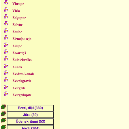
Vitrupe
Vizla
Zaķupīte
Zalvīte
Zaube
Ziemeļsusēja
Zilupe
Zīvārtiņš
Žulniekvalks
Zunds
Zvidzes kanāls
Zviedrgrāvis
Zvirgzde
Zvirgzdupīte