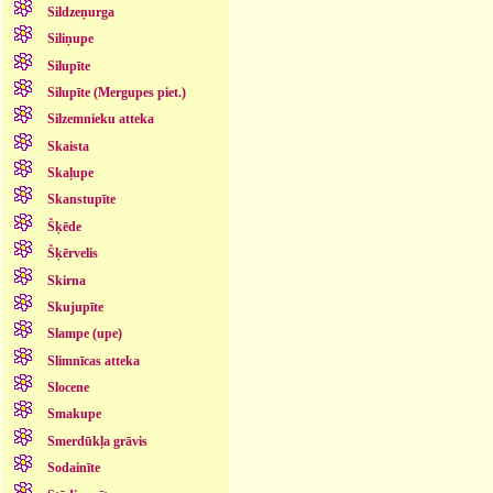
Sildzeņurga
Siliņupe
Silupīte
Silupīte (Mergupes piet.)
Silzemnieku atteka
Skaista
Skaļupe
Skanstupīte
Šķēde
Šķērvelis
Skirna
Skujupīte
Slampe (upe)
Slimnīcas atteka
Slocene
Smakupe
Smerdūkļa grāvis
Sodainīte