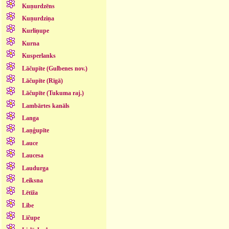
Kuņurdzēns
Kuņurdziņa
Kurliņupe
Kurna
Kusperlanks
Lāčupīte (Gulbenes nov.)
Lāčupīte (Rīgā)
Lāčupīte (Tukuma raj.)
Lambārtes kanāls
Langa
Laņģupīte
Lauce
Laucesa
Laudurga
Leiksna
Lētīža
Libe
Līčupe