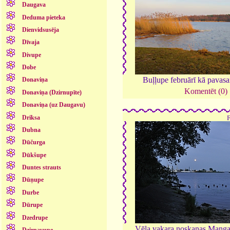
Daugava
Deduma pieteka
Dienvidsusēja
Dīvaja
Divupe
Dobe
Buļļupe februārī kā pavasa
Donaviņa
Komentēt (0)
Donaviņa (Dzirnupīte)
Donaviņa (uz Daugavu)
Driksa
Dubna
Dūčurga
Dūkšupe
Duntes strauts
Dūņupe
Durbe
Dūrupe
Dzedrupe
Vēla vakara noskaņas Mangaļ
Dzirnavupe