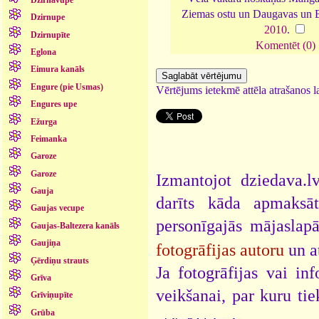
Ziemas ostu un Daugavas un B
Dzirnupe
2010
.
Dzirnupīte
Komentēt (0)
Eglona
Eimura kanāls
Engure (pie Usmas)
Vērtējums ietekmē attēla atrašanos la
Engures upe
Ežurga
Feimanka
Garoze
Garoze
Izmantojot dziedava.lv
Gauja
darīts kāda apmaksāt
Gaujas vecupe
personīgajās mājaslap
Gaujas-Baltezera kanāls
Gaujiņa
fotogrāfijas autoru
un a
Ģērdiņu strauts
Ja fotogrāfijas vai i
Grīva
veikšanai, par kuru ti
Grīviņupīte
.
Grūba