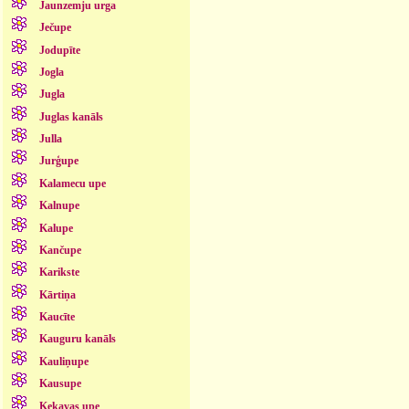
Jaunzemju urga
Ječupe
Jodupīte
Jogla
Jugla
Juglas kanāls
Julla
Jurģupe
Kalamecu upe
Kalnupe
Kalupe
Kančupe
Karikste
Kārtiņa
Kaucīte
Kauguru kanāls
Kauliņupe
Kausupe
Ķekavas upe