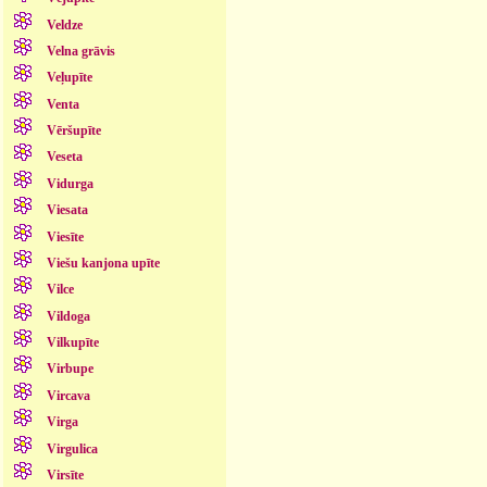
Veldze
Velna grāvis
Veļupīte
Venta
Vēršupīte
Veseta
Vidurga
Viesata
Viesīte
Viešu kanjona upīte
Vilce
Vildoga
Vilkupīte
Virbupe
Vircava
Virga
Virgulica
Virsīte