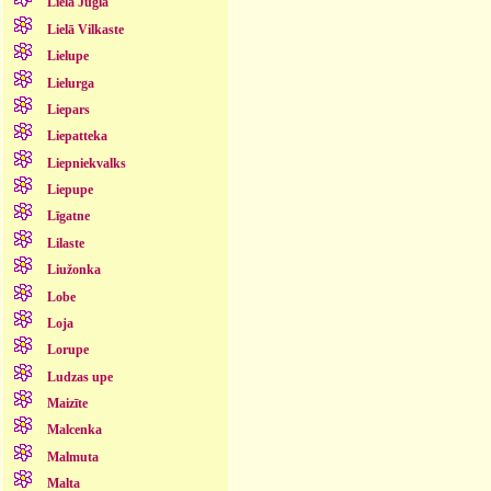
Lielā Jugla
Lielā Vilkaste
Lielupe
Lielurga
Liepars
Liepatteka
Liepniekvalks
Liepupe
Līgatne
Lilaste
Liužonka
Lobe
Loja
Lorupe
Ludzas upe
Maizīte
Malcenka
Malmuta
Malta