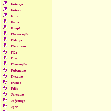
Tartaciņa
Tartaks
Tebra
Teicija
Teitupīte
Tērvetes upīte
Tildurga
Tīles strauts
Tilža
Tirza
Tītmaņupīte
Torbēnupīte
Triecupīte
Trumpe
Tulija
Umerupīte
Unģenurga
Upele