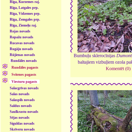
Rīga, Kurzemes raj.
Rīga, Latgales prp.
Rīga, Vidzemes prp.
Rīga, Zemgales prp.
Rīga, Ziemeļu raj.
Rojas novads
Ropažu novads
Rucavas novads
Rugāju novads
Rūjienas novads
Bumbuļu sklerocīnijas
Dumonti
Rundāles novads
baltajiem vizbuļiem ozola pa
Rundāles pagasts
Komentēt (0)
Svitenes pagasts
Viesturu pagasts
Salacgrīvas novads
Salas novads
Salaspils novads
Saldus novads
Saulkrastu novads
Sējas novads
Siguldas novads
Skrīveru novads