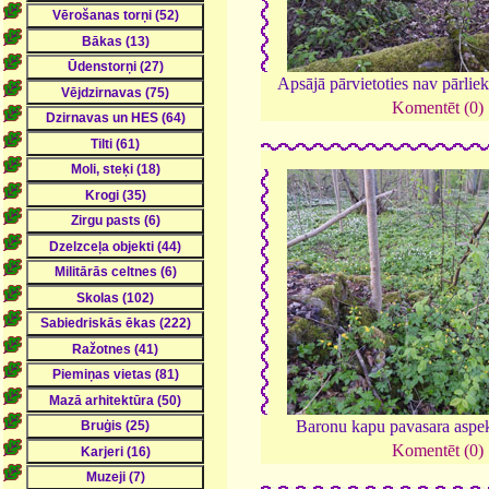
Apsājā pārvietoties nav pārliek
Komentēt (0)
Baronu kapu pavasara aspe
Komentēt (0)