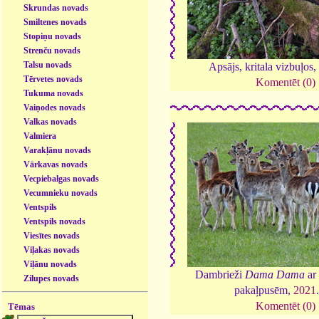
Skrundas novads
Smiltenes novads
Stopiņu novads
Strenču novads
Talsu novads
Apsājs, kritala vizbuļos
Tērvetes novads
Komentēt (0)
Tukuma novads
Vaiņodes novads
Valkas novads
Valmiera
Varakļānu novads
Vārkavas novads
Vecpiebalgas novads
Vecumnieku novads
Ventspils
Ventspils novads
Viesītes novads
Viļakas novads
Viļānu novads
Dambrieži
Dama Dama
ar
Zilupes novads
pakaļpusēm,
2021
Komentēt (0)
Tēmas