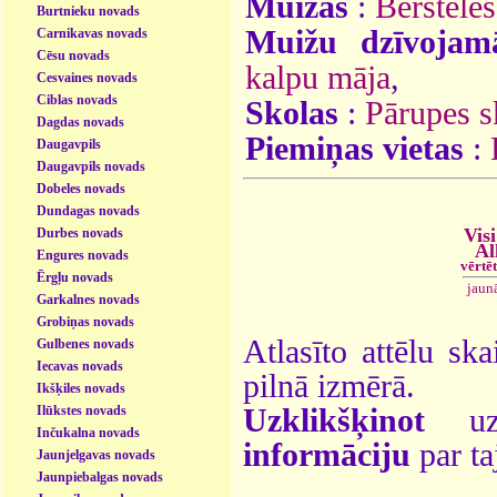
Muižas
:
Bērstele
Burtnieku novads
Muižu dzīvojam
Carnikavas novads
Cēsu novads
kalpu māja
,
Cesvaines novads
Ciblas novads
Skolas
:
Pārupes s
Dagdas novads
Piemiņas vietas
:
Daugavpils
Daugavpils novads
Dobeles novads
Dundagas novads
Visi
Durbes novads
Al
Engures novads
vērtē
Ērgļu novads
jaun
Garkalnes novads
Grobiņas novads
Atlasīto attēlu ska
Gulbenes novads
Iecavas novads
pilnā izmērā.
Ikšķiles novads
Ilūkstes novads
Uzklikšķinot
uz 
Inčukalna novads
informāciju
par ta
Jaunjelgavas novads
Jaunpiebalgas novads