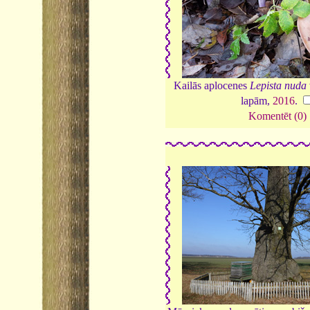
Kailās aplocenes
Lepista nuda
lapām,
2016
.
Komentēt (0)