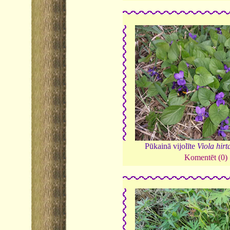
Pūkainā vijolīte
Viola hirt
Komentēt (0)