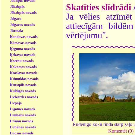
Jaunpils novads
Skatīties slīdrādi
Jēkabpils
Jēkabpils novads
Ja vēlies atzīmēt 
Jelgava
attiecīgām bildē
Jelgavas novads
Jūrmala
vērtējumu".
Kandavas novads
Kārsavas novads
Ķeguma novads
Ķekavas novads
Kocēnu novads
Kokneses novads
Krāslavas novads
Krimuldas novads
Krustpils novads
Kuldīgas novads
Lielvārdes novads
Liepāja
Līgatnes novads
Limbažu novads
Līvānu novads
Rudenīgo koku rinda starp zaļo 
Lubānas novads
Komentēt (0)
Ludzas novads