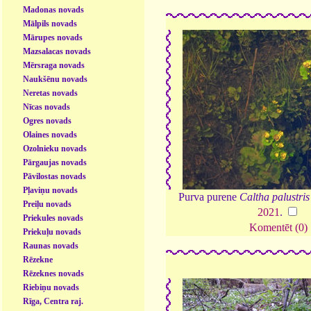
Madonas novads
Mālpils novads
Mārupes novads
Mazsalacas novads
Mērsraga novads
Naukšēnu novads
Neretas novads
Nīcas novads
Ogres novads
Olaines novads
Ozolnieku novads
Pārgaujas novads
Pāvilostas novads
Pļaviņu novads
Purva purene
Caltha palustris
Preiļu novads
2021
.
Priekules novads
Komentēt (0)
Priekuļu novads
Raunas novads
Rēzekne
Rēzeknes novads
Riebiņu novads
Rīga, Centra raj.