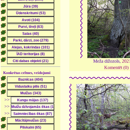
Meža dižozols,
202
Komentēt (0)
Konkrētas celtnes, veidojumi
>>
>>
>>