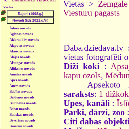
Daba.dziedava.lv
VEIDOTĀJI
Vietas >
Zemgale
Vietas
Viesturu pagasts
Ādažu novads
Aglonas novads
Aizkraukles novads
Daba.dziedava.lv 
Aizputes novads
Aknīstes novads
vietas fotografēti o
Alojas novads
Alsungas novads
Diži koki
:
Apsā
Alūksnes novads
kapu ozols
,
Mēdum
Amatas novads
Apes novads
Apsekoto
Auces novads
saraksts
:
1 dižkok
Babītes novads
Baldones novads
Upes, kanāli
:
Īslī
Baltinavas novads
Balvu novads
Parki, dārzi, zoo
Bauskas novads
Citi dabas objekt
Beverīnas novads
Brocēnu novads