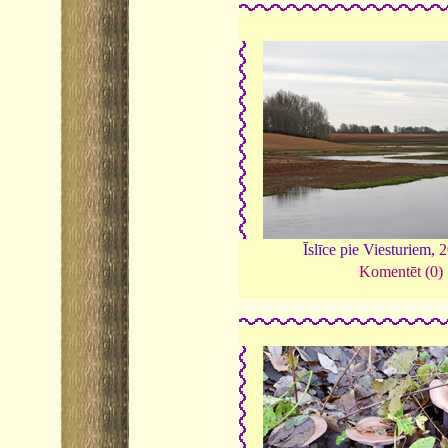
Īslīce pie Viesturiem,
2
Komentēt (0)