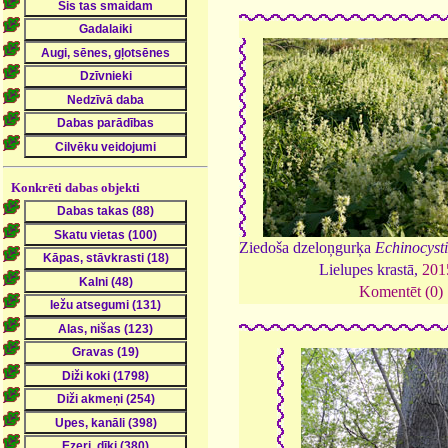
Konkrēti dabas objekti
Ziedoša dzeloņgurķa
Echinocysti
Lielupes krastā,
201
Komentēt (0)