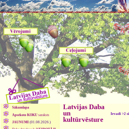
Latvijas Daba
Sākumlapa
un
Ievadi >2 s
Apsekoto KOKU
saraksts
kultūrvēsture
(01.08.2026.)
JAUNUMI