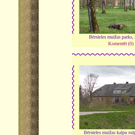
Bērsteles muižas parks,
Komentēt (0)
Bērsteles muižas kalpu mā