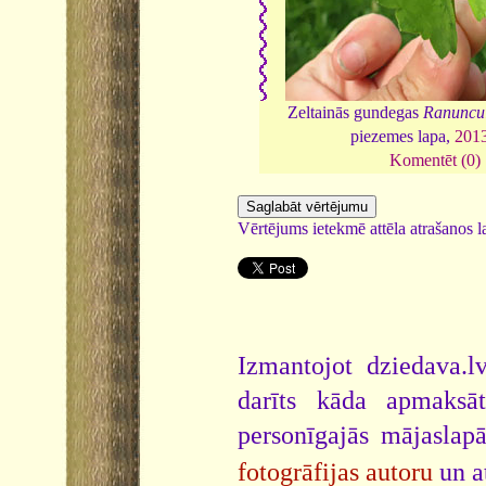
Zeltainās gundegas
Ranuncu
piezemes lapa,
201
Komentēt (0)
Vērtējums ietekmē attēla atrašanos la
Izmantojot dziedava.lv
darīts kāda apmaksāt
personīgajās mājaslap
fotogrāfijas autoru
un a