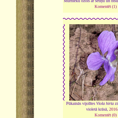
Mūrnieku ozols ar sētiņu un biš
Komentēt (1)
Pūkainās vijolītes
Viola hirta
zi
violetā krāsā,
2016
Komentēt (0)