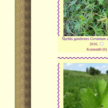
Šķeltās gandrenes
Geranium d
2016
.
Komentēt (0)