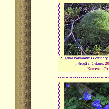
Zilganās baltsamtītes
Leucobry
mērogā ar čiekuru,
20
Komentēt (0)