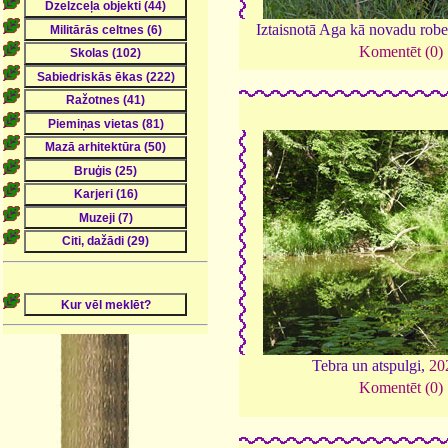
Iztaisnotā Aga kā novadu rob
Komentēt (0)
Tebra un atspulgi,
20
Komentēt (0)