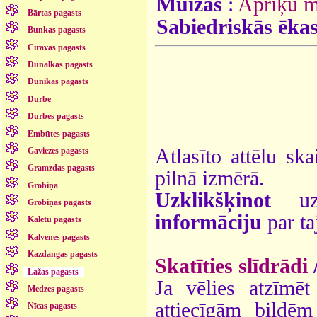
Muižas
:
Apriķu m
Bārtas pagasts
Sabiedriskās ēka
Bunkas pagasts
Cīravas pagasts
Dunalkas pagasts
Dunikas pagasts
Durbe
Durbes pagasts
Embūtes pagasts
Atlasīto attēlu ska
Gaviezes pagasts
Gramzdas pagasts
pilnā izmērā.
Grobiņa
Uzklikšķinot
uz 
Grobiņas pagasts
informāciju
par ta
Kalētu pagasts
Kalvenes pagasts
Kazdangas pagasts
Skatīties slīdrādi
Lažas pagasts
Ja vēlies atzīmēt 
Medzes pagasts
attiecīgām bildē
Nīcas pagasts