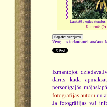
Lanksēžu egles stumbrs
Komentēt (0)
Vērtējums ietekmē attēla atrašanos la
Izmantojot dziedava.lv
darīts kāda apmaksāt
personīgajās mājaslap
fotogrāfijas autoru
un a
Ja fotogrāfijas vai i