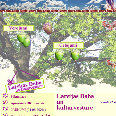
Latvijas Daba
Sākumlapa
un
Ievadi >2 s
Apsekoto KOKU
saraksts
kultūrvēsture
(01.08.2026.)
JAUNUMI