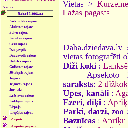
Daba.dziedava.lv
VEIDOTĀJI
Vietas >
Kurzem
Vietas
Lažas pagasts
Aizkraukles rajons
Alūksnes rajons
Balvu rajons
Bauskas rajons
Cēsu rajons
Daba.dziedava.lv 
Daugavpils
vietas fotografēti o
Daugavpils rajons
Dobeles rajons
Diži koki
:
Lanksē
Gulbenes rajons
Apsekoto
Jēkabpils rajons
Jelgava
saraksts
:
2 dižkok
Jelgavas rajons
Jūrmala
Upes, kanāli
:
Ag
Krāslavas rajons
Ezeri, dīķi
:
Apriķ
Kuldīgas rajons
Liepāja
Parki, dārzi, zoo
Liepājas rajons
Baznīcas
:
Apriķu 
Aizpute
Aizputes pagasts