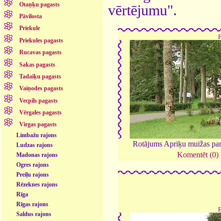
Otaņķu pagasts
vērtējumu".
Pāvilosta
Priekule
Priekules pagasts
Rucavas pagasts
Sakas pagasts
Tadaiķu pagasts
Vaiņodes pagasts
Vecpils pagasts
Vērgales pagasts
Virgas pagasts
Limbažu rajons
Rotājums Apriķu muižas pa
Ludzas rajons
Komentēt (0)
Madonas rajons
Ogres rajons
Preiļu rajons
Rēzeknes rajons
Rīga
Rīgas rajons
Saldus rajons