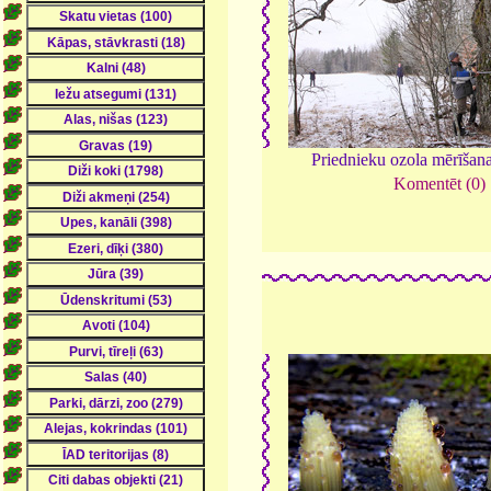
Priednieku ozola mērīšan
Komentēt (0)