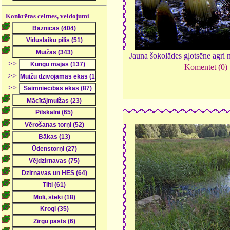
Konkrētas celtnes, veidojumi
Jauna šokolādes gļotsēne agri n
>>
Komentēt (0)
>>
>>