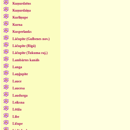
Kuņurdzēns
Kuņurdziņa
Kurliņupe
Kurna
Kusperlanks
Lāčupīte (Gulbenes nov.)
Lāčupīte (Rīgā)
Lāčupīte (Tukuma raj.)
Lambārtes kanāls
Langa
Laņģupīte
Lauce
Laucesa
Laudurga
Leiksna
Lētīža
Libe
Līčupe