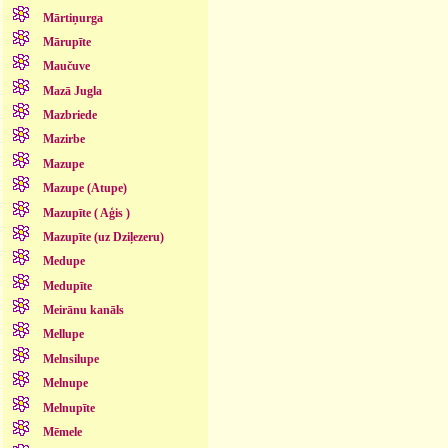
Mārtiņurga
Mārupīte
Maučuve
Mazā Jugla
Mazbriede
Mazirbe
Mazupe
Mazupe (Atupe)
Mazupīte ( Aģis )
Mazupīte (uz Dziļezeru)
Medupe
Medupīte
Meirānu kanāls
Mellupe
Melnsilupe
Melnupe
Melnupīte
Mēmele