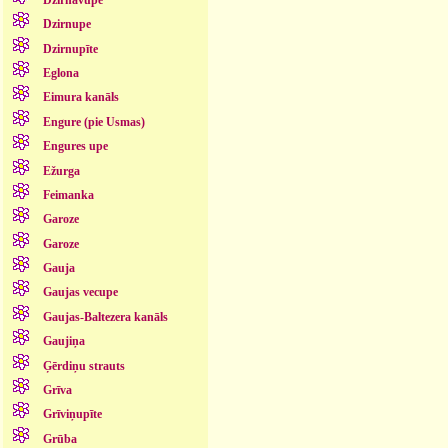
Dzirnupe
Dzirnupīte
Eglona
Eimura kanāls
Engure (pie Usmas)
Engures upe
Ežurga
Feimanka
Garoze
Garoze
Gauja
Gaujas vecupe
Gaujas-Baltezera kanāls
Gaujiņa
Ģērdiņu strauts
Grīva
Grīviņupīte
Grūba