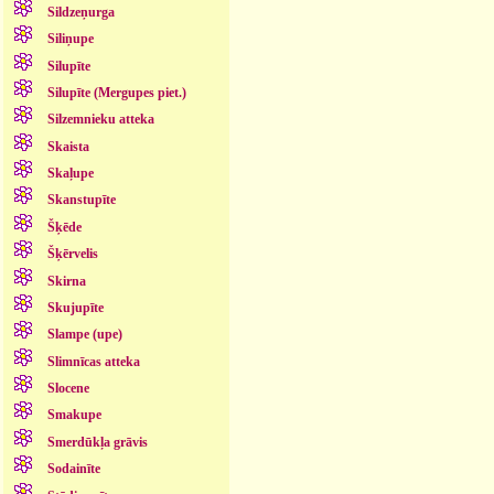
Sildzeņurga
Siliņupe
Silupīte
Silupīte (Mergupes piet.)
Silzemnieku atteka
Skaista
Skaļupe
Skanstupīte
Šķēde
Šķērvelis
Skirna
Skujupīte
Slampe (upe)
Slimnīcas atteka
Slocene
Smakupe
Smerdūkļa grāvis
Sodainīte