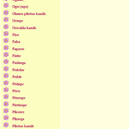
Ogre (upe)
Olaines pilsētas kanāls
Ostupe
Ostvalda kanāls
Pāce
Palsa
Paparze
Pātīte
Pazlauga
Pededze
Pedele
Pērļupe
Pērse
Pēterupe
Pietēnupe
Pikstere
Piķurga
Pilsētas kanāls