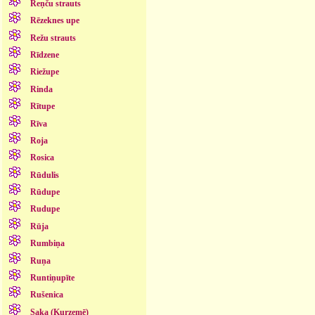
Reņču strauts
Rēzeknes upe
Režu strauts
Rīdzene
Riežupe
Rinda
Rītupe
Rīva
Roja
Rosica
Rūdulis
Rūdupe
Rudupe
Rūja
Rumbiņa
Ruņa
Runtiņupīte
Rušenica
Saka (Kurzemē)