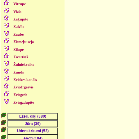
Vitrupe
Vizla
Zaķupīte
Zalvīte
Zaube
Ziemeļsusēja
Zilupe
Zīvārtiņš
Žulniekvalks
Zunds
Zvidzes kanāls
Zviedrgrāvis
Zvirgzde
Zvirgzdupīte