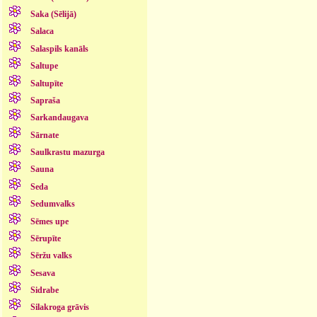
Saka (Sēlijā)
Salaca
Salaspils kanāls
Saltupe
Saltupīte
Sapraša
Sarkandaugava
Sārnate
Saulkrastu mazurga
Sauna
Seda
Sedumvalks
Sēmes upe
Sērupīte
Sēržu valks
Sesava
Sidrabe
Silakroga grāvis