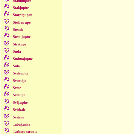
Stādiņupīte
Stakļupīte
Starpiņupīte
Stelbas upe
Stende
Straujupīte
Strīķupe
Suda
Sudmaļupīte
Sūla
Sveķupīte
Sventāja
Svēte
Svētupe
Svīķupīte
Svirkale
Svitene
Tabaķenka
Tarbiņu strauts