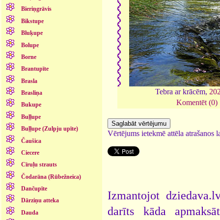
Bieriņgrāvis
Bikstupe
Bluķupe
Bolupe
Borne
Brantupīte
Brasla
Tebra ar krācēm,
20
Brasliņa
Komentēt (0)
Bukupe
Buļļupe
Buļļupe (Zulpju upīte)
Vērtējums ietekmē attēla atrašanos la
Čaušica
Ciecere
Cīruļu strauts
Čodarāna (Rūbežneica)
Dančupīte
Izmantojot dziedava.lv
Dārziņu atteka
darīts kāda apmaksāt
Dauda