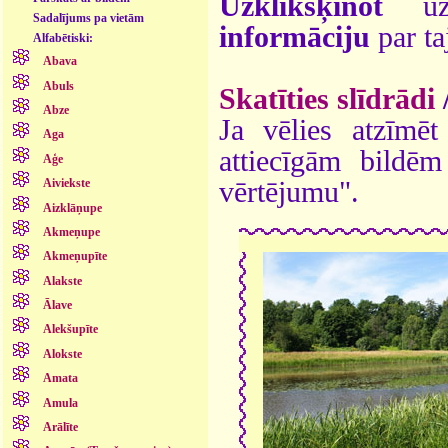
Uzklikšķinot
uz 
Sadalījums pa vietām
informāciju
par ta
Alfabētiski:
Abava
Abuls
Skatīties slīdrādi
Abze
Ja vēlies atzīmēt 
Aga
attiecīgām bildē
Aģe
vērtējumu".
Aiviekste
Aizklāņupe
Akmeņupe
Akmeņupīte
Alakste
Ālave
Alekšupīte
Alokste
Amata
Amula
Arālīte