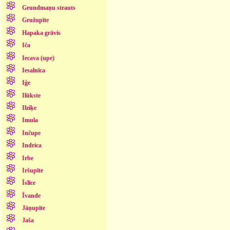
Grundmaņu strauts
Gružupīte
Hapaka grāvis
Iča
Iecava (upe)
Iesalnīca
Iģe
Ilūkste
Ilziķe
Imula
Inčupe
Indrica
Irbe
Iršupīte
Īslīce
Īvande
Jāņupīte
Jaša