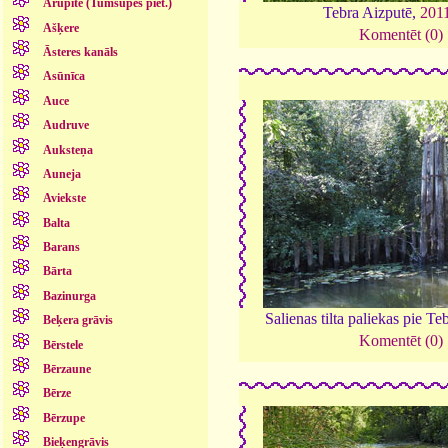
Arupīte (Tumšupes piet.)
Tebra Aizputē,
201
Ašķere
Komentēt (0)
Āsteres kanāls
Asūnīca
Auce
Audruve
Auksteņa
Auneja
Aviekste
Balta
Barans
Bārta
Bazinurga
Salienas tilta paliekas pie Te
Beķera grāvis
Komentēt (0)
Bērstele
Bērzaune
Bērze
Bērzupe
Bieķengrāvis