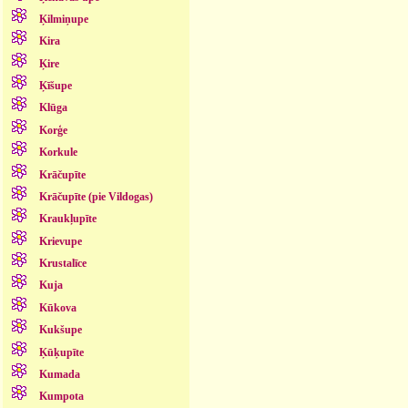
Ķilmiņupe
Kira
Ķire
Ķīšupe
Klūga
Korģe
Korkule
Krāčupīte
Krāčupīte (pie Vildogas)
Kraukļupīte
Krievupe
Krustalīce
Kuja
Kūkova
Kukšupe
Ķūķupīte
Kumada
Kumpota