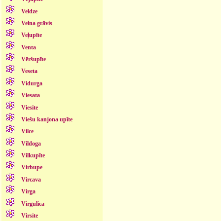
Veldze
Velna grāvis
Veļupīte
Venta
Vēršupīte
Veseta
Vidurga
Viesata
Viesīte
Viešu kanjona upīte
Vilce
Vildoga
Vilkupīte
Virbupe
Vircava
Virga
Virgulica
Virsīte