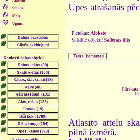
Akmeņi
Upes atrašanās pēc
Smiltis
Māls
Uguns
Pietekas:
Alokste
Saistītie objekti:
Salienas tilts
Konkrēti dabas objekti
Pārskats 
Tri
Atlasīto attēlu sk
pilnā izmērā.
Pārskats ar bildēm