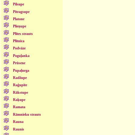
Pilsupe
Pitragsupe
Platone
Plieņupe
Plītes strauts
Plītnīca
Podvāze
Poguļanka
Prūsene
Pupaļurga
Radžupe
Raģupīte
Rākstupe
Raķupe
Ramata
Rāmnieku strauts
Rauna
Raunis