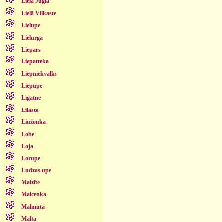
Lielā Jugla
Lielā Vilkaste
Lielupe
Lielurga
Liepars
Liepatteka
Liepniekvalks
Liepupe
Līgatne
Lilaste
Liužonka
Lobe
Loja
Lorupe
Ludzas upe
Maizīte
Malcenka
Malmuta
Malta