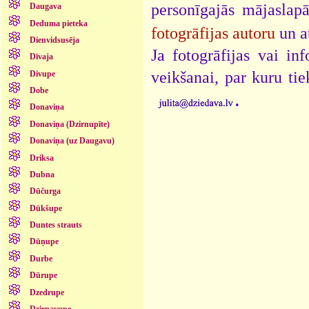
personīgajās mājaslap
Daugava
Deduma pieteka
fotogrāfijas autoru
un a
Dienvidsusēja
Ja fotogrāfijas vai i
Dīvaja
veikšanai, par kuru ti
Divupe
Dobe
.
Donaviņa
Donaviņa (Dzirnupīte)
Donaviņa (uz Daugavu)
Driksa
Dubna
Dūčurga
Dūkšupe
Duntes strauts
Dūņupe
Durbe
Dūrupe
Dzedrupe
Dzirnavupe