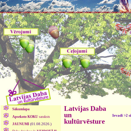
Latvijas Daba
Sākumlapa
un
Ievadi >2 s
Apsekoto KOKU
saraksts
kultūrvēsture
(01.08.2026.)
JAUNUMI