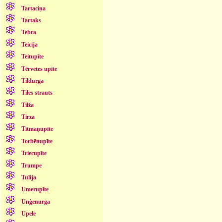
Tartaciņa
Tartaks
Tebra
Teicija
Teitupīte
Tērvetes upīte
Tildurga
Tīles strauts
Tilža
Tirza
Tītmaņupīte
Torbēnupīte
Triecupīte
Trumpe
Tulija
Umerupīte
Unģenurga
Upele