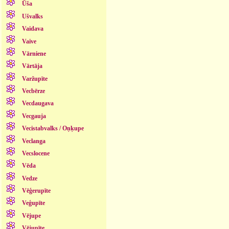
Ūša
Ušvalks
Vaidava
Vaive
Vārniene
Vārtāja
Varžupīte
Vecbērze
Vecdaugava
Vecgauja
Vecistabvalks / Oņķupe
Veclanga
Vecslocene
Vēda
Vedze
Vēģerupīte
Veģupīte
Vējupe
Vējupīte