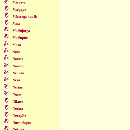
Mērgava
Mergupe
Mērsraga kanāls
Misa
Muižuļurga
Muižupīte
Mūsa
Nabe
Narūta
Nāruža
Nediene
Ņega
Neriņa
Nigra
Nikuce
Noriņa
Norupīte
Nurmižupīte
Oglaine