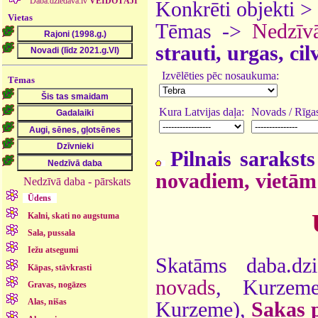
Daba.dziedava.lv
VEIDOTĀJI
Konkrēti objekti >
Vietas
Tēmas ->
Nedzīv
strauti, urgas, ci
Izvēlēties pēc nosaukuma:
Tēmas
Kura Latvijas daļa:
Novads / Rīgas
Pilnais saraksts
novadiem, vietām
Nedzīvā daba - pārskats
Ūdens
Kalni, skati no augstuma
Sala, pussala
Iežu atsegumi
Skatāms daba.dz
Kāpas, stāvkrasti
novads
, Kurzem
Gravas, nogāzes
Alas, nišas
Kurzeme),
Sakas 