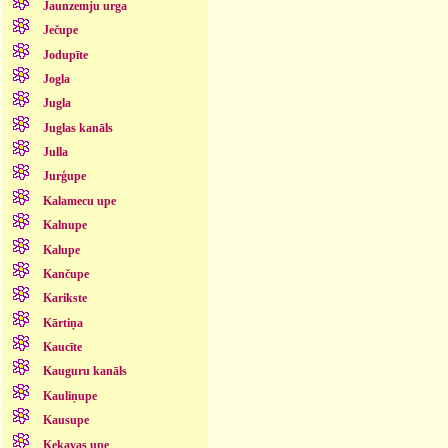
Jaunzemju urga
Ječupe
Jodupīte
Jogla
Jugla
Juglas kanāls
Julla
Jurģupe
Kalamecu upe
Kalnupe
Kalupe
Kančupe
Karikste
Kārtiņa
Kaucīte
Kauguru kanāls
Kauliņupe
Kausupe
Ķekavas upe