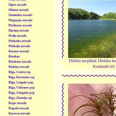
Ogres novads
Olaines novads
Ozolnieku novads
Pārgaujas novads
Pāvilostas novads
Pļaviņu novads
Preiļu novads
Priekules novads
Priekuļu novads
Raunas novads
Rēzekne
Drīdzis tuvplānā; Dreidza k
Rēzeknes novads
Komentēt (0)
Riebiņu novads
Rīga, Centra raj.
Rīga, Kurzemes raj.
Rīga, Latgales prp.
Rīga, Vidzemes prp.
Rīga, Zemgales prp.
Rīga, Ziemeļu raj.
Rojas novads
Ropažu novads
Rucavas novads