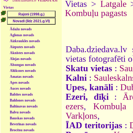
Daba.dziedava.lv
VEIDOTĀJI
Vietas >
Latgale
Vietas
Kombuļu pagasts
Ādažu novads
Aglonas novads
Aizkraukles novads
Daba.dziedava.lv 
Aizputes novads
Aknīstes novads
vietas fotografēti o
Alojas novads
Alsungas novads
Skatu vietas
:
Sau
Alūksnes novads
Kalni
:
Sauleskaln
Amatas novads
Apes novads
Upes, kanāli
:
Du
Auces novads
Ezeri, dīķi
:
Ār
Babītes novads
Baldones novads
ezers
,
Kombuļa 
Baltinavas novads
Balvu novads
Varkļons
,
Bauskas novads
ĪAD teritorijas
:
Beverīnas novads
Brocēnu novads