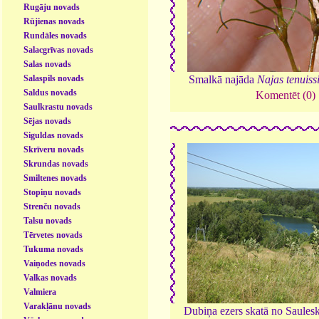
Rugāju novads
Rūjienas novads
Rundāles novads
Salacgrīvas novads
Salas novads
Salaspils novads
Smalkā najāda
Najas tenuis
Saldus novads
Komentēt (0)
Saulkrastu novads
Sējas novads
Siguldas novads
Skrīveru novads
Skrundas novads
Smiltenes novads
Stopiņu novads
Strenču novads
Talsu novads
Tērvetes novads
Tukuma novads
Vaiņodes novads
Valkas novads
Valmiera
Varakļānu novads
Dubiņa ezers skatā no Saules