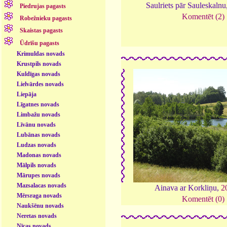
Saulriets pār Sauleskalnu
Piedrujas pagasts
Komentēt (2)
Robežnieku pagasts
Skaistas pagasts
Ūdrīšu pagasts
Krimuldas novads
Krustpils novads
Kuldīgas novads
Lielvārdes novads
Liepāja
Līgatnes novads
Limbažu novads
Līvānu novads
Lubānas novads
Ludzas novads
Madonas novads
Mālpils novads
Mārupes novads
Mazsalacas novads
Ainava ar Korkliņu,
2
Mērsraga novads
Komentēt (0)
Naukšēnu novads
Neretas novads
Nīcas novads