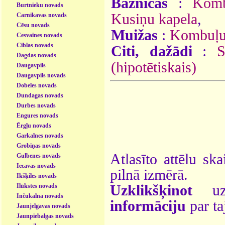
Baznīcas
:
Komb
Burtnieku novads
Kusiņu kapela
,
Carnikavas novads
Cēsu novads
Muižas
:
Kombuļu
Cesvaines novads
Ciblas novads
Citi, dažādi
:
S
Dagdas novads
(hipotētiskais)
Daugavpils
Daugavpils novads
Dobeles novads
Dundagas novads
Durbes novads
Engures novads
Ērgļu novads
Garkalnes novads
Grobiņas novads
Atlasīto attēlu ska
Gulbenes novads
Iecavas novads
pilnā izmērā.
Ikšķiles novads
Ilūkstes novads
Uzklikšķinot
uz 
Inčukalna novads
informāciju
par ta
Jaunjelgavas novads
Jaunpiebalgas novads