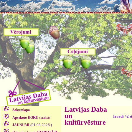
Latvijas Daba
Sākumlapa
un
Ievadi >2 s
Apsekoto KOKU
saraksts
kultūrvēsture
(01.08.2026.)
JAUNUMI