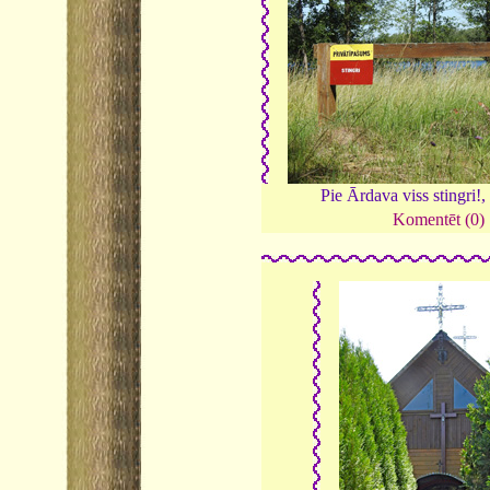
Pie Ārdava viss stingri!
Komentēt (0)