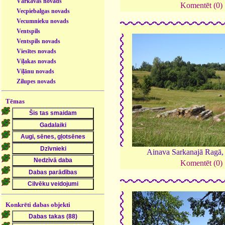
Vārkavas novads
Komentēt (0)
Vecpiebalgas novads
Vecumnieku novads
Ventspils
Ventspils novads
Viesītes novads
Viļakas novads
Viļānu novads
Zilupes novads
Tēmas
Ainava Sarkanajā Ragā
Komentēt (0)
Konkrēti dabas objekti