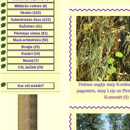
Dubnas augājs starp Kombu
pagastiem, starp Leju un Plo
Komentēt (0)