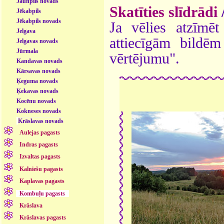
Jaunpils novads
Skatīties slīdrādi
Jēkabpils
Jēkabpils novads
Ja vēlies atzīmēt 
Jelgava
attiecīgām bildē
Jelgavas novads
Jūrmala
vērtējumu".
Kandavas novads
Kārsavas novads
Ķeguma novads
Ķekavas novads
Kocēnu novads
Kokneses novads
Krāslavas novads
Aulejas pagasts
Indras pagasts
Izvaltas pagasts
Kalniešu pagasts
Kaplavas pagasts
Kombuļu pagasts
Krāslava
Krāslavas pagasts