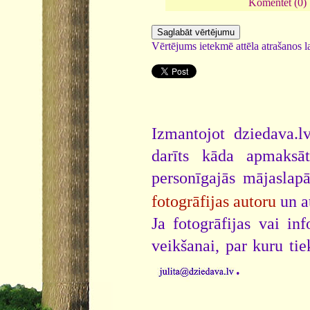
Komentēt (0)
Vērtējums ietekmē attēla atrašanos la
Izmantojot dziedava.lv
darīts kāda apmaksāt
personīgajās mājaslap
fotogrāfijas autoru
un a
Ja fotogrāfijas vai i
veikšanai, par kuru ti
.