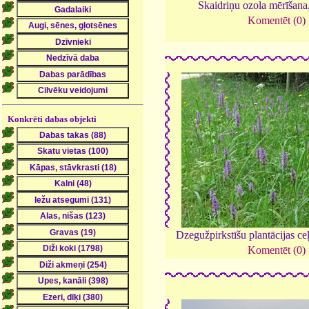
Skaidriņu ozola mērīšana
Komentēt (0)
Konkrēti dabas objekti
Dzegužpirkstīšu plantācijas c
Komentēt (0)