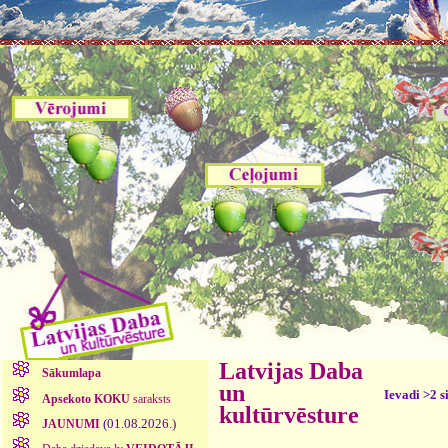
Latvijas Daba
Sākumlapa
un
Ievadi >2 s
Apsekoto KOKU
saraksts
kultūrvēsture
(01.08.2026.)
JAUNUMI