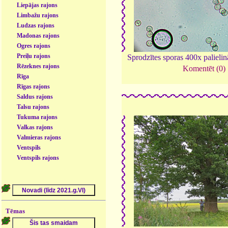
Liepājas rajons
Limbažu rajons
Ludzas rajons
Madonas rajons
Ogres rajons
Preiļu rajons
Sprodzītes sporas 400x palieli
Rēzeknes rajons
Komentēt (0)
Rīga
Rīgas rajons
Saldus rajons
Talsu rajons
Tukuma rajons
Valkas rajons
Valmieras rajons
Ventspils
Ventspils rajons
Tēmas