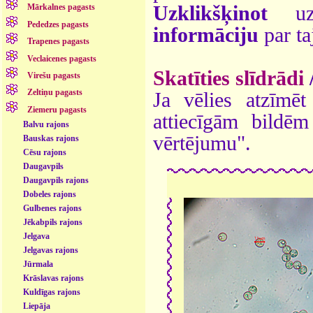
Uzklikšķinot
uz 
Mārkalnes pagasts
Pededzes pagasts
informāciju
par ta
Trapenes pagasts
Veclaicenes pagasts
Skatīties slīdrādi
Virešu pagasts
Zeltiņu pagasts
Ja vēlies atzīmēt 
Ziemeru pagasts
attiecīgām bildē
Balvu rajons
vērtējumu".
Bauskas rajons
Cēsu rajons
Daugavpils
Daugavpils rajons
Dobeles rajons
Gulbenes rajons
Jēkabpils rajons
Jelgava
Jelgavas rajons
Jūrmala
Krāslavas rajons
Kuldīgas rajons
Liepāja