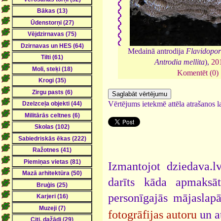
Medainā antrodija
Flavidopor
Antrodia mellita
),
20
Komentēt (0)
Vērtējums ietekmē attēla atrašanos la
Izmantojot dziedava.lv
darīts kāda apmaksāt
personīgajās mājaslap
fotogrāfijas autoru
un a