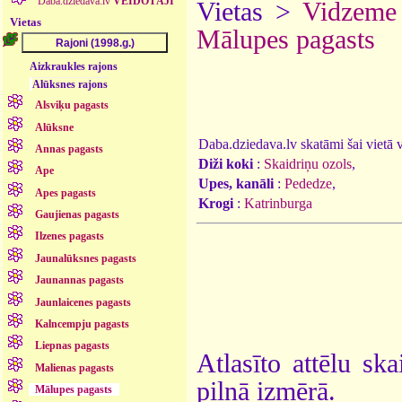
Daba.dziedava.lv
VEIDOTĀJI
Vietas >
Vidzeme
Vietas
Mālupes pagasts
Aizkraukles rajons
Alūksnes rajons
Alsviķu pagasts
Alūksne
Daba.dziedava.lv skatāmi šai vietā va
Annas pagasts
Diži koki
:
Skaidriņu ozols
,
Ape
Upes, kanāli
:
Pededze
,
Apes pagasts
Krogi
:
Katrinburga
Gaujienas pagasts
Ilzenes pagasts
Jaunalūksnes pagasts
Jaunannas pagasts
Jaunlaicenes pagasts
Kalncempju pagasts
Liepnas pagasts
Atlasīto attēlu ska
Malienas pagasts
pilnā izmērā.
Mālupes pagasts