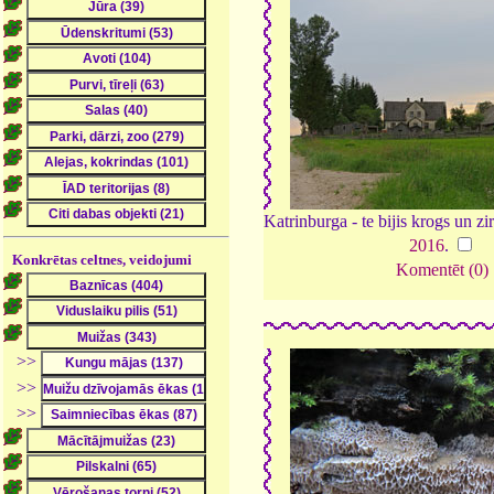
Katrinburga - te bijis krogs un z
2016
.
Konkrētas celtnes, veidojumi
Komentēt (0)
>>
>>
>>