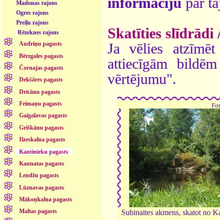
informāciju
par ta
Madonas rajons
Ogres rajons
Preiļu rajons
Skatīties slīdrādi
Rēzeknes rajons
Audriņu pagasts
Ja vēlies atzīmēt 
Bērzgales pagasts
attiecīgām bildē
Čornajas pagasts
vērtējumu".
Dekšāres pagasts
Dricānu pagasts
Feimaņu pagasts
Fo
Gaigalavas pagasts
Griškānu pagasts
Ilzeskalna pagasts
Kantinieku pagasts
Kaunatas pagasts
Lendžu pagasts
Lūznavas pagasts
Mākoņkalna pagasts
Maltas pagasts
Subinaites akmens, skatot no K