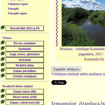
Valmieras rajons
Ventspils
Ventspils rajons
Tēmas
Rēzekne - robežupe Kantiniek
pagastiem,
2017
.
Komentēt (0)
Vērtējums ietekmē attēla atrašanos la
Konkrēti dabas objekti
Izmantojot dziedava.lv