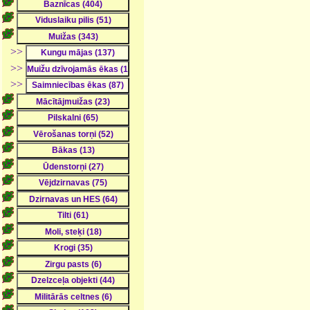
>>
>>
>>