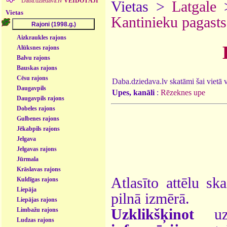
Daba.dziedava.lv
VEIDOTĀJI
Vietas >
Latgale
Vietas
Kantinieku pagasts
Aizkraukles rajons
Alūksnes rajons
Balvu rajons
Bauskas rajons
Cēsu rajons
Daba.dziedava.lv skatāmi šai vietā va
Daugavpils
Upes, kanāli
:
Rēzeknes upe
Daugavpils rajons
Dobeles rajons
Gulbenes rajons
Jēkabpils rajons
Jelgava
Jelgavas rajons
Jūrmala
Krāslavas rajons
Atlasīto attēlu sk
Kuldīgas rajons
Liepāja
pilnā izmērā.
Liepājas rajons
Uzklikšķinot
uz 
Limbažu rajons
Ludzas rajons