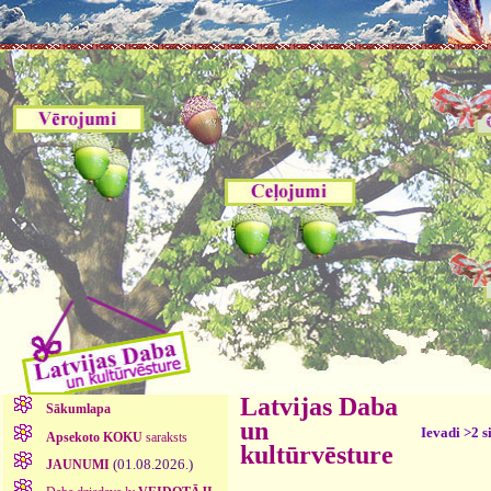
Latvijas Daba
Sākumlapa
un
Ievadi >2 s
Apsekoto KOKU
saraksts
kultūrvēsture
(01.08.2026.)
JAUNUMI