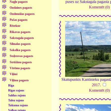
puses uz Sakstagala pagasta 
Nagļu pagasts
Komentēt (0)
Ozolaines pagasts
Ozolmuižas pagasts
Pušas pagasts
Rēzekne
Rikavas pagasts
Sakstagala pagasts
Silmalas pagasts
Sokolku pagasts
Stoļerovas pagasts
Strūžānu pagasts
Vērēmu pagasts
Viļāni
Skatupunkts Kantinieku pagast
Viļānu pagasts
2017
.
Rīga
Komentēt (0)
Rīgas rajons
Saldus rajons
Talsu rajons
Tukuma rajons
Valkas rajons