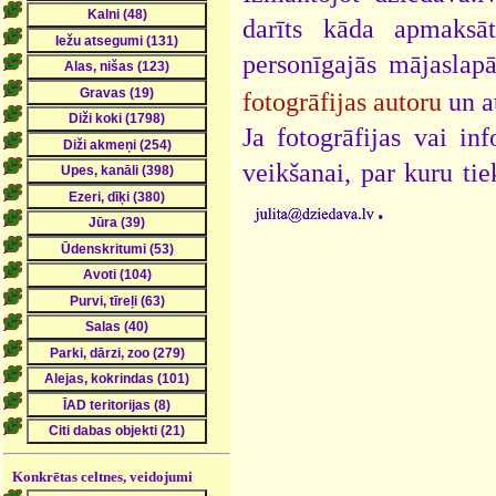
darīts kāda apmaksāt
personīgajās mājaslap
fotogrāfijas autoru
un a
Ja fotogrāfijas vai i
veikšanai, par kuru ti
.
Konkrētas celtnes, veidojumi