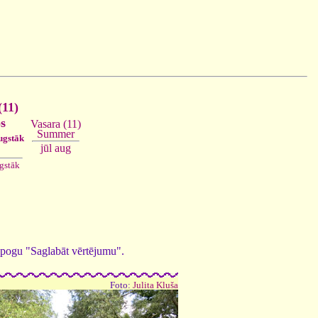
(11)
s
Vasara (11)
Summer
ugstāk
jūl
aug
gstāk
ed pogu "Saglabāt vērtējumu".
Foto:
Julita Kluša