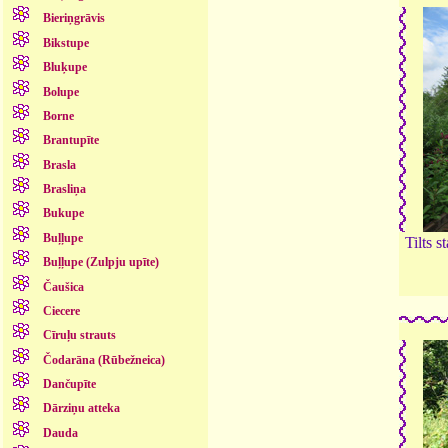
Bieriņgrāvis
Bikstupe
Bluķupe
Bolupe
Borne
Brantupīte
Brasla
Brasliņa
Bukupe
Buļļupe
Tilts 
Buļļupe (Zulpju upīte)
Čaušica
Ciecere
Cīruļu strauts
Čodarāna (Rūbežneica)
Dančupīte
Dārziņu atteka
Dauda