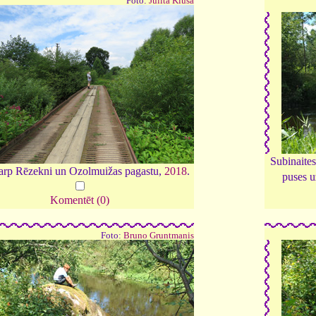
Foto:
Julita Kluša
Subinaite
starp Rēzekni un Ozolmuižas pagastu,
2018
.
puses u
Komentēt (0)
Foto:
Bruno Gruntmanis