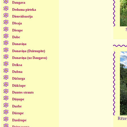
Daugava
Deduma pieteka
Dienvidsusēja
Dīvaja
Divupe
Dobe
Donaviņa
Donaviņa (Dzirnupīte)
Donaviņa (uz Daugavu)
Driksa
Dubna
Dūčurga
Dūkšupe
Duntes strauts
Dūņupe
Durbe
Dūrupe
Rēze
Dzedrupe
Dzirnavupe