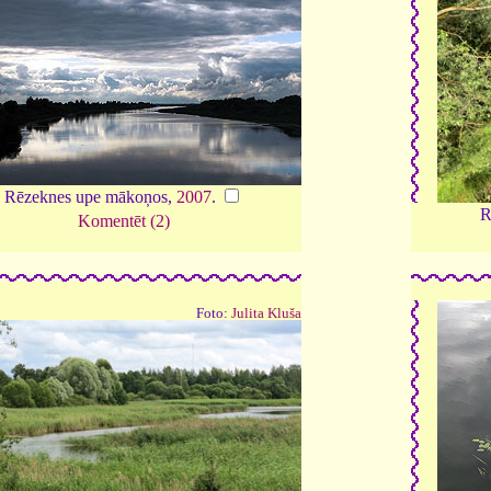
Rēzeknes upe mākoņos,
2007
.
R
Komentēt (2)
Foto:
Julita Kluša