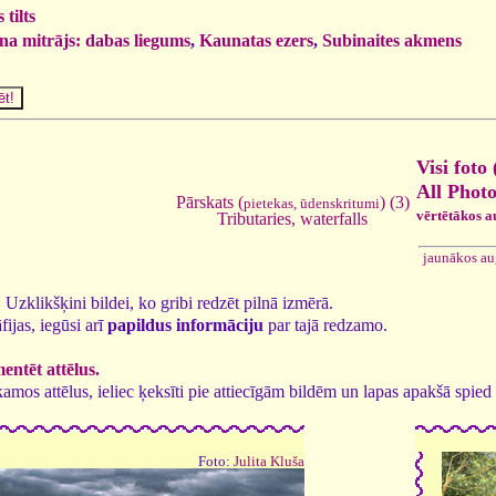
tilts
a mitrājs: dabas liegums
,
Kaunatas ezers
,
Subinaites akmens
Visi foto 
All Photo
Pārskats (
) (3)
pietekas, ūdenskritumi
vērtētākos a
Tributaries, waterfalls
jaunākos au
1. Uzklikšķini bildei, ko gribi redzēt pilnā izmērā.
fijas, iegūsi arī
papildus informāciju
par tajā redzamo.
ntēt attēlus.
tīkamos attēlus, ieliec ķeksīti pie attiecīgām bildēm un lapas apakšā spi
Foto:
Julita Kluša