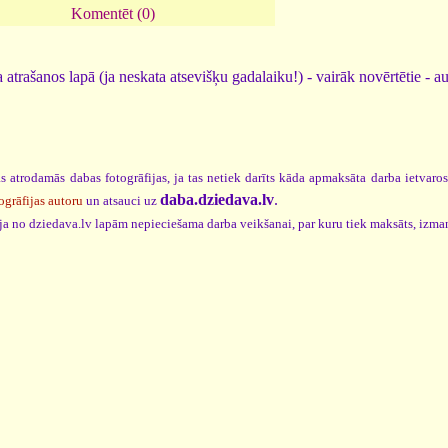
Komentēt (0)
 atrašanos lapā (ja neskata atsevišķu gadalaiku!) - vairāk novērtētie - a
s atrodamās dabas fotogrāfijas, ja tas netiek darīts kāda apmaksāta darba ietvaro
daba.dziedava.lv
.
ogrāfijas autoru
un atsauci uz
cija no dziedava.lv lapām nepieciešama darba veikšanai, par kuru tiek maksāts, izma