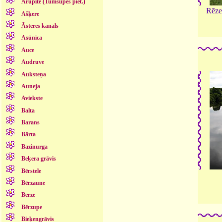
Arupīte (Tumšupes piet.)
Rēze
Ašķere
Āsteres kanāls
Asūnīca
Auce
Audruve
Auksteņa
Auneja
Aviekste
Balta
Barans
Bārta
Bazinurga
Beķera grāvis
Bērstele
Bērzaune
Bērze
Bērzupe
Bieķengrāvis