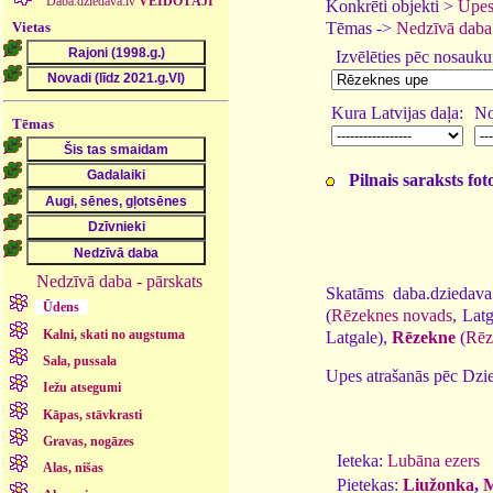
Daba.dziedava.lv
VEIDOTĀJI
Konkrēti objekti >
Upes
Vietas
Tēmas ->
Nedzīvā daba
Izvēlēties pēc nosauk
Kura Latvijas daļa:
No
Tēmas
Pilnais saraksts fo
Nedzīvā daba - pārskats
Skatāms daba.dziedava
Ūdens
(
Rēzeknes novads
, Lat
Kalni, skati no augstuma
Latgale),
Rēzekne
(
Rēz
Sala, pussala
Upes atrašanās pēc Dzie
Iežu atsegumi
Kāpas, stāvkrasti
Gravas, nogāzes
Ieteka:
Lubāna ezers
Alas, nišas
Pietekas:
Liužonka
,
M