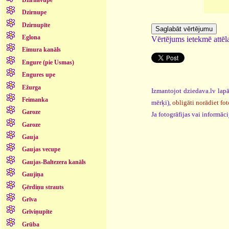
Dzirnupe
Dzirnupīte
Eglona
Vērtējums ietekmē attēla
Eimura kanāls
Engure (pie Usmas)
Engures upe
Ežurga
Izmantojot dziedava.lv lapā
Feimanka
mērķi),
obligāti norādiet fot
Garoze
Ja fotogrāfijas vai informā
Garoze
Gauja
Gaujas vecupe
Gaujas-Baltezera kanāls
Gaujiņa
Ģērdiņu strauts
Grīva
Grīviņupīte
Grūba