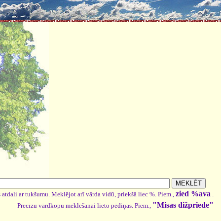
zied %ava
 atdali ar tukšumu. Meklējot arī vārda vidū, priekšā liec %. Piem.,
.
"Misas dižpriede"
Precīzu vārdkopu meklēšanai lieto pēdiņas. Piem.,