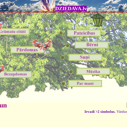
DZIEDAVA.lv
 un
Ievadi >2 simbolus.
Vārdus