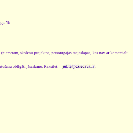
ugstāk.
s (piemēram, skolēnu projektos, personīgajās mājaslapās, kas nav ar komerciālu
.
ntošanu obligāti jāsaskaņo. Rakstiet: