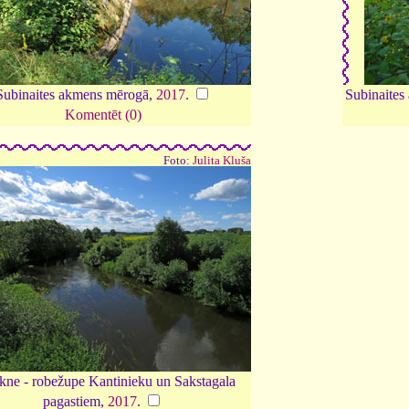
Subinaites akmens mērogā,
2017
.
Subinaites
Komentēt (0)
Foto:
Julita Kluša
kne - robežupe Kantinieku un Sakstagala
pagastiem,
2017
.