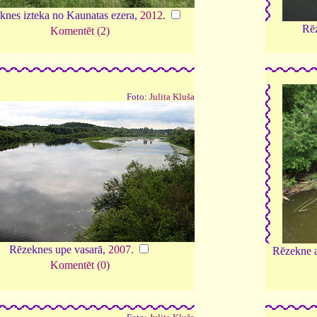
knes izteka no Kaunatas ezera,
2012
.
Rēz
Komentēt (2)
Foto:
Julita Kluša
Rēzeknes upe vasarā,
2007
.
Rēzekne a
Komentēt (0)