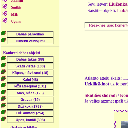
Akmeņi
Sevī ietver:
Liužonkas 
Smiltis
Saistītie objekti:
Lubān
Māls
Uguns
Konkrēti dabas objekti
Atlasīto attēlu skaits: 1
Uzklikšķinot
uz fotogrā
Skatīties slīdrādi
/
Kome
Ja vēlies atzīmēt īpaši 
Pārskats ar bildēm