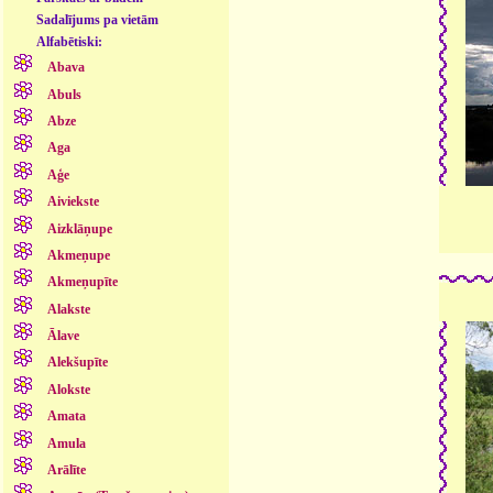
Sadalījums pa vietām
Alfabētiski:
Abava
Abuls
Abze
Aga
Aģe
Aiviekste
Aizklāņupe
Akmeņupe
Akmeņupīte
Alakste
Ālave
Alekšupīte
Alokste
Amata
Amula
Arālīte