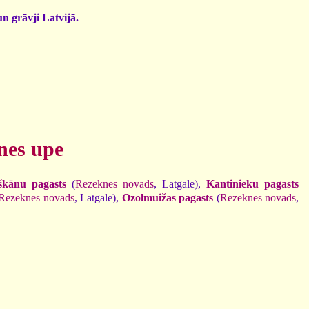
un grāvji Latvijā.
nes upe
škānu pagasts
(
Rēzeknes novads
, Latgale),
Kantinieku pagasts
Rēzeknes novads
, Latgale),
Ozolmuižas pagasts
(
Rēzeknes novads
,