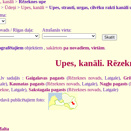
, kanāli
>
Rēzeknes upe
>
Ūdeņi
>
Upes, kanāli
=
Upes, strauti, urgas, cilvēku rakti kanāli 
uma:
vads / Rīgas daļa:
Atrašanās vieta:
tografētajiem
objektiem ,
sakārtots
pa novadiem, vietām
.
Upes, kanāli. Rēzek
.lv sadaļās :
Gaigalavas pagasts
(
Rēzeknes novads
, Latgale),
Gri
gale),
Kaunatas pagasts
(
Rēzeknes novads
, Latgale),
Nagļu pagasts
(
ekne
, Latgale),
Sakstagala pagasts
(
Rēzeknes novads
, Latgale)
davā publicētajiem foto:
alta