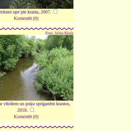
eknes upe pie krasta,
2007
.
Komentēt (0)
Foto:
Julita Kluša
r vītoliem un puķu spriganēm krastos,
2018
.
Komentēt (0)