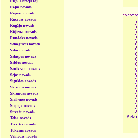
Rīga, Ziemeļu raj.
Rojas novads
Ropažu novads
Rucavas novads
Rugāju novads
Rūjienas novads
Rundāles novads
Salacgrīvas novads
Salas novads
Salaspils novads
Saldus novads
Saulkrastu novads
Sējas novads
Siguldas novads
Skrīveru novads
Skrundas novads
Smiltenes novads
Stopiņu novads
Strenču novads
Bekse
Talsu novads
Tērvetes novads
Tukuma novads
Vaiņodes novads