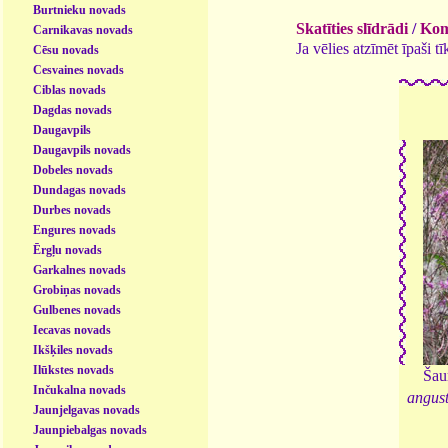
Burtnieku novads
Skatīties slīdrādi
/
Kome
Carnikavas novads
Ja vēlies atzīmēt īpaši 
Cēsu novads
Cesvaines novads
Ciblas novads
Dagdas novads
Daugavpils
Daugavpils novads
Dobeles novads
Dundagas novads
Durbes novads
Engures novads
Ērgļu novads
Garkalnes novads
Grobiņas novads
Gulbenes novads
Iecavas novads
Ikšķiles novads
Ilūkstes novads
Šau
Inčukalna novads
angust
Jaunjelgavas novads
Jaunpiebalgas novads