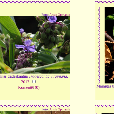
Foto:
Ansis Opmanis
nijas tradeskantija
Tradescantia virginiana
,
2013
.
Mainīgās t
Komentēt (0)
Foto:
Ansis Opmanis