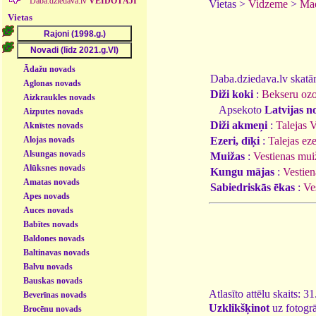
Daba.dziedava.lv
VEIDOTĀJI
Vietas >
Vidzeme
>
Mad
Vietas
Ādažu novads
Daba.dziedava.lv skatāmi
Aglonas novads
Diži koki
:
Bekseru ozo
Aizkraukles novads
Apsekoto
Latvijas n
Aizputes novads
Diži akmeņi
:
Talejas 
Aknīstes novads
Alojas novads
Ezeri, dīķi
:
Talejas eze
Alsungas novads
Muižas
:
Vestienas mui
Alūksnes novads
Kungu mājas
:
Vestie
Amatas novads
Sabiedriskās ēkas
:
Ve
Apes novads
Auces novads
Babītes novads
Baldones novads
Baltinavas novads
Balvu novads
Bauskas novads
Atlasīto attēlu skaits: 3
Beverīnas novads
Uzklikšķinot
uz fotogrā
Brocēnu novads