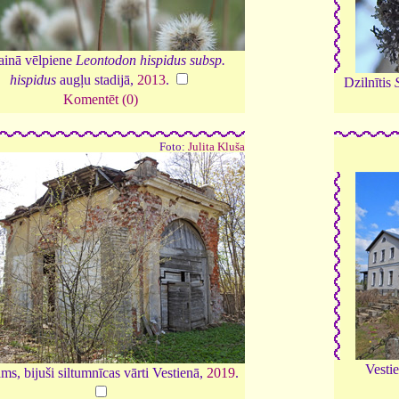
ainā vēlpiene
Leontodon hispidus subsp.
hispidus
augļu stadijā,
2013
.
Dzilnītis
Komentēt (0)
Foto:
Julita Kluša
Vesti
ms, bijuši siltumnīcas vārti Vestienā,
2019
.