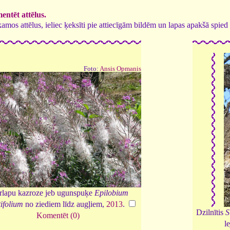
ntēt attēlus.
tīkamos attēlus, ieliec ķeksīti pie attiecīgām bildēm un lapas apakšā spi
Foto:
Ansis Opmanis
rlapu kazroze jeb ugunspuķe
Epilobium
ifolium
no ziediem līdz augļiem,
2013
.
Dzilnītis
S
Komentēt (0)
l