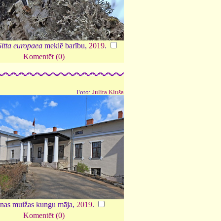
Sitta europaea
meklē barību,
2019
.
Komentēt (0)
Foto:
Julita Kluša
enas muižas kungu māja,
2019
.
Komentēt (0)