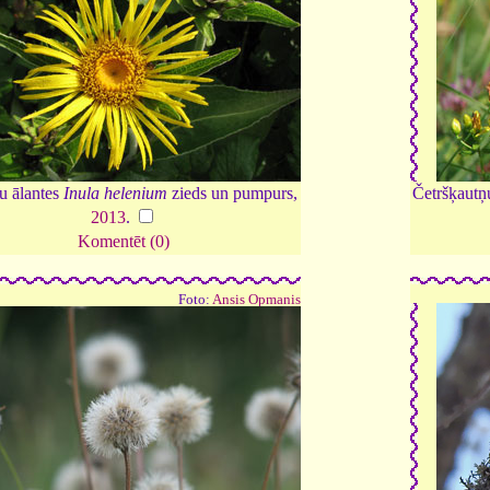
u ālantes
Inula helenium
zieds un pumpurs,
Četršķautņ
2013
.
Komentēt (0)
Foto:
Ansis Opmanis