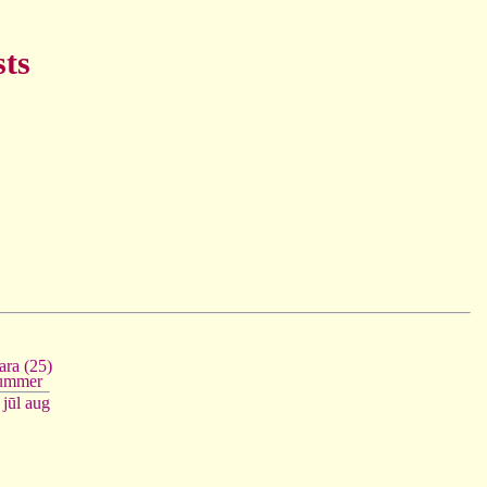
sts
ara (25)
ummer
jūl
aug