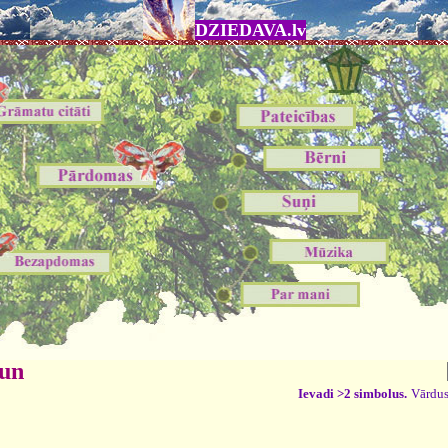
DZIEDAVA.lv
 un
Ievadi >2 simbolus.
Vārdus