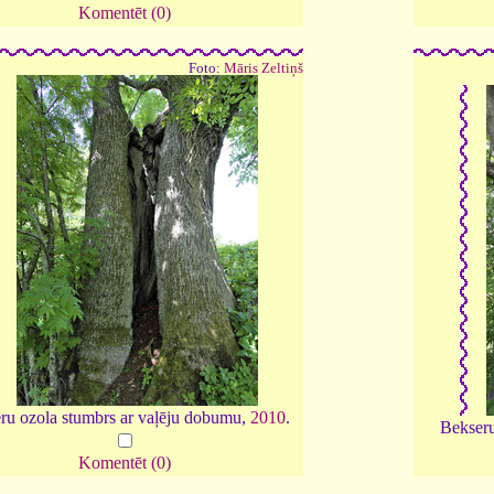
Komentēt (0)
Foto:
Māris Zeltiņš
ru ozola stumbrs ar vaļēju dobumu,
2010
.
Bekseru
Komentēt (0)