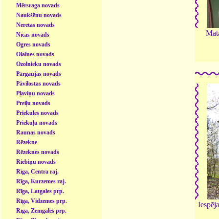
Mērsraga novads
Naukšēnu novads
Neretas novads
Mat
Nīcas novads
Ogres novads
Olaines novads
Ozolnieku novads
Pārgaujas novads
Pāvilostas novads
Pļaviņu novads
Preiļu novads
Priekules novads
Priekuļu novads
Raunas novads
Rēzekne
Rēzeknes novads
Riebiņu novads
Rīga, Centra raj.
Rīga, Kurzemes raj.
Rīga, Latgales prp.
Rīga, Vidzemes prp.
Iespēja
Rīga, Zemgales prp.