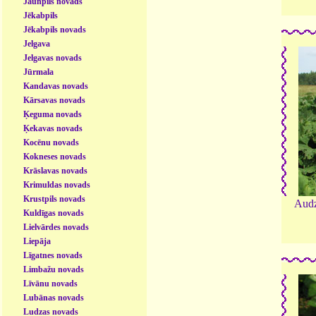
Jaunpils novads
Jēkabpils
Jēkabpils novads
Jelgava
Jelgavas novads
Jūrmala
Kandavas novads
Kārsavas novads
Ķeguma novads
Ķekavas novads
Kocēnu novads
Kokneses novads
Krāslavas novads
Krimuldas novads
Krustpils novads
Audz
Kuldīgas novads
Lielvārdes novads
Liepāja
Līgatnes novads
Limbažu novads
Līvānu novads
Lubānas novads
Ludzas novads