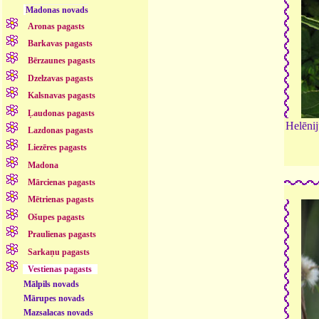
Madonas novads
Aronas pagasts
Barkavas pagasts
Bērzaunes pagasts
Dzelzavas pagasts
Kalsnavas pagasts
Ļaudonas pagasts
Helēnij
Lazdonas pagasts
Liezēres pagasts
Madona
Mārcienas pagasts
Mētrienas pagasts
Ošupes pagasts
Praulienas pagasts
Sarkaņu pagasts
Vestienas pagasts
Mālpils novads
Mārupes novads
Mazsalacas novads