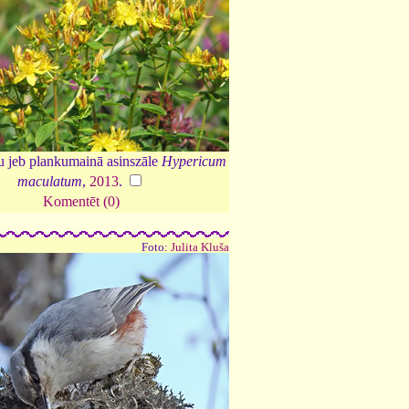
u jeb plankumainā asinszāle
Hypericum
maculatum
,
2013
.
Komentēt (0)
Foto:
Julita Kluša