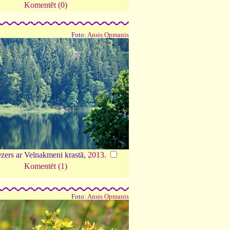
Komentēt (0)
Foto:
Ansis Opmanis
ezers ar Velnakmeni krastā,
2013
.
Komentēt (1)
Foto:
Ansis Opmanis