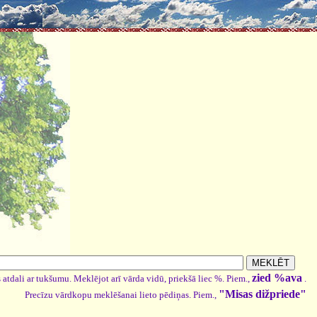
zied %ava
 atdali ar tukšumu. Meklējot arī vārda vidū, priekšā liec %. Piem.,
.
"Misas dižpriede"
Precīzu vārdkopu meklēšanai lieto pēdiņas. Piem.,