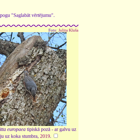
ed pogu "Saglabāt vērtējumu".
Foto:
Julita Kluša
itta europaea
tipiskā pozā - ar galvu uz
eju uz koka stumbra,
2019
.