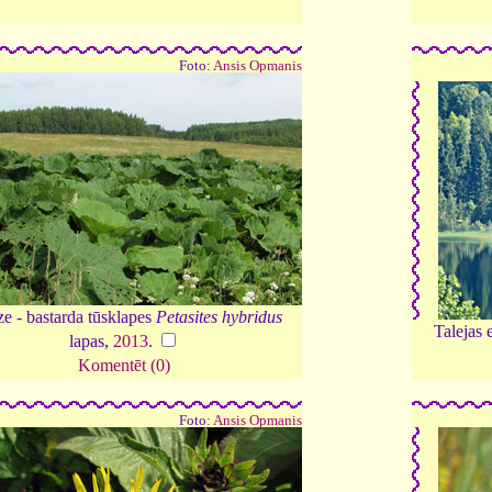
Foto:
Ansis Opmanis
e - bastarda tūsklapes
Petasites hybridus
Talejas 
lapas,
2013
.
Komentēt (0)
Foto:
Ansis Opmanis