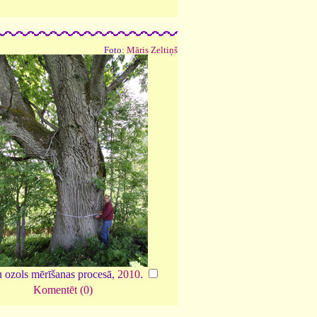
Foto:
Māris Zeltiņš
 ozols mērīšanas procesā,
2010
.
Komentēt (0)