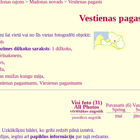
onas rajons
>
Madonas novads
>
Vestienas pagasts
Vestienas paga
 šai vietā vai no šīs vietas fotografēti objekti:
ls
ozīmes dižkoku saraksts
:
1 dižkoks
,
Velnakmens
,
rs
,
ža
,
nas muižas kungu māja
,
stienas pagastnams
,
Viesienas pagastnams
Visi foto (31)
Vas
Pavasaris (6)
All Photos
S
Spring
vērtētākos augstāk
jūn
mai
jaunākos augstāk
1. Uzklikšķini bildei, ko gribi redzēt pilnā izmērā.
fijas, iegūsi arī
papildus informāciju
par tajā redzamo.