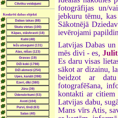
fotogrāfijas un/v
jebkuru tēmu, kas 
Konkrēti dabas objekti
Sākotnējā Dziedava
ievērojami papildin
Latvijas Dabas un 
mēs divi - es,
Juli
Es daru visas lietas
sākot ar dizainu, 
beidzot ar dat
fotografēšana, inf
kontakti ar citiem
Latvijas dabu, sug
Mans vīrs Atis, sav