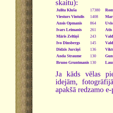
skaitu):
Julita Kluša
17380
Romu
Viesturs Vintulis
1408
Mare
Ansis Opmanis
864
Uvis
Ivars Leimanis
261
Atis
Māris Zeltiņš
243
Vald
Ivo Dinsbergs
145
Val
Didzis Jurciņš
136
Vikt
Anda Straume
130
Gunt
Bruno Gruntmanis
130
Lau
Ja kāds vēlas pie
idejām, fotogrāfij
apakšā redzamo e-p