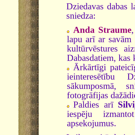
Dziedavas dabas la
sniedza:
Anda Straume
lapu arī ar savām 
kultūrvēstures ai
Dabasdatiem, kas k
Ārkārtīgi patei
ieinteresētību 
sākumposmā, sn
fotogrāfijas dažād
Paldies arī
Silvi
iespēju izmant
apsekojumus.