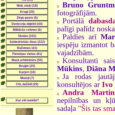
Bruno Gruntm
fotogrāfijām.
Portālā
dabasda
palīgi palīdz nosk
Paldies arī
Mar
iespēju izmantot b
vajadzībām.
Konsultanti sa
Mūkins
,
Diāna M
Ja rodas jautā
konsultējos ar
Ivo
Andra Martin
nepilnības un kļ
sadaļa
"Šis tas sm