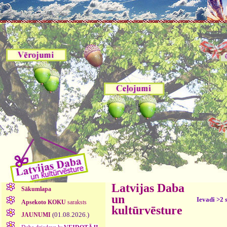
Latvijas Daba
Sākumlapa
un
Ievadi >2 
Apsekoto KOKU
saraksts
kultūrvēsture
(01.08.2026.)
JAUNUMI