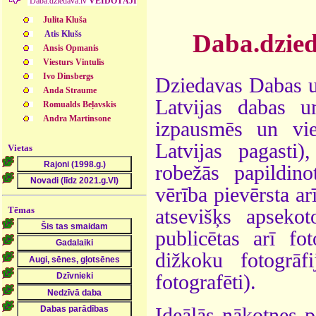
Daba.dziedava.lv
VEIDOTĀJI
Julita Kluša
Atis Klušs
Daba.dzie
Ansis Opmanis
Viesturs Vintulis
Ivo Dinsbergs
Dziedavas Dabas un
Anda Straume
Latvijas dabas u
Romualds Beļavskis
Andra Martinsone
izpausmēs un vie
Latvijas pagasti)
Vietas
robežās papildin
vērība pievērsta ar
Tēmas
atsevišķs apseko
publicētas arī fo
dižkoku fotogrāf
fotografēti).
Ideālās nākotnes p