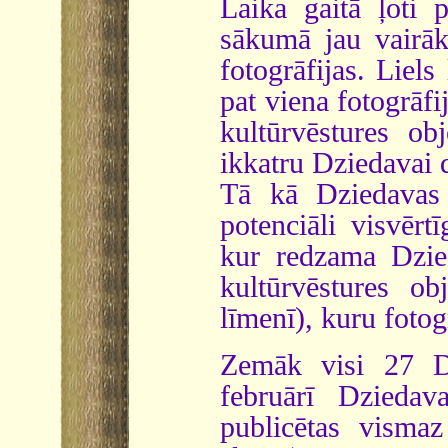
Laika gaitā ļoti p
sākumā jau vairā
fotogrāfijas. Liels
pat viena fotogrāfi
kultūrvēstures obj
ikkatru Dziedavai d
Tā kā Dziedavas 
potenciāli visvērt
kur redzama Dzie
kultūrvēstures ob
līmenī), kuru fotog
Zemāk visi 27 D
februārī Dziedav
publicētas vismaz