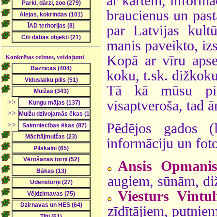
ar kartēm, informā
braucienus un past
par Latvijas kultū
manis paveikto, izs
Kopā ar vīru aps
Konkrētas celtnes, veidojumi
koku, t.sk. dižkoku
Tā kā mūsu pie
>>
visaptveroša, tad ā
>>
>>
Pēdējos gados (
informāciju un foto
Ansis Opmani
augiem, sūnām, di
Viesturs Vintul
zīdītājiem, putnie