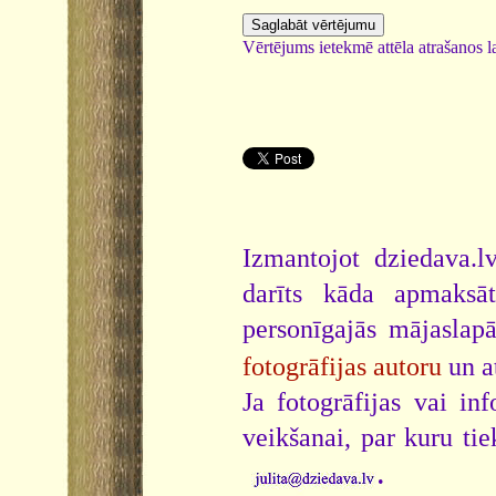
Vērtējums ietekmē attēla atrašanos la
Izmantojot dziedava.lv
darīts kāda apmaksāt
personīgajās mājaslap
fotogrāfijas autoru
un a
Ja fotogrāfijas vai i
veikšanai, par kuru ti
.