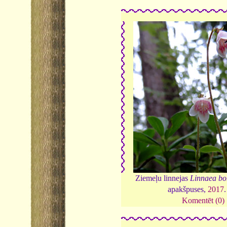
Ziemeļu linnejas
Linnaea bor
apakšpuses,
2017
Komentēt (0)