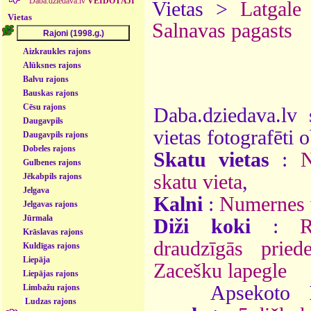
Daba.dziedava.lv
VEIDOTĀJI
Vietas >
Latgale
Vietas
Salnavas pagasts
Aizkraukles rajons
Alūksnes rajons
Balvu rajons
Bauskas rajons
Cēsu rajons
Daba.dziedava.lv 
Daugavpils
vietas fotografēti o
Daugavpils rajons
Dobeles rajons
Skatu vietas
:
N
Gulbenes rajons
skatu vieta
,
Jēkabpils rajons
Jelgava
Kalni
:
Numernes 
Jelgavas rajons
Jūrmala
Diži koki
:
R
Krāslavas rajons
draudzīgās pried
Kuldīgas rajons
Liepāja
Zacešku lapegle
Liepājas rajons
Apsekoto
Limbažu rajons
Ludzas rajons