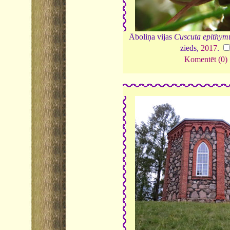
Āboliņa vijas
Cuscuta epithymu
zieds,
2017
.
Komentēt (0)