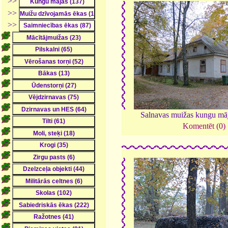
>>
>>
>>
Salnavas muižas kungu mā
Komentēt (0)