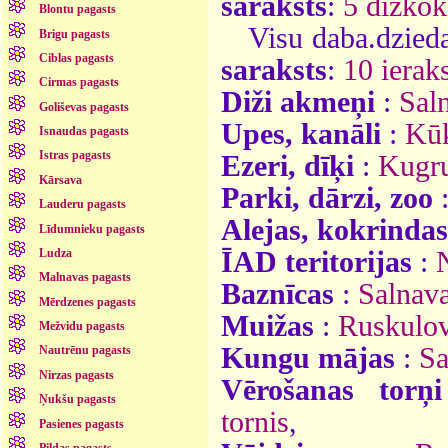
saraksts
:
5 dižkok
Blontu pagasts
Visu daba.dzieda
Brigu pagasts
Ciblas pagasts
saraksts
:
10 ieraks
Cirmas pagasts
Diži akmeņi
:
Sal
Goliševas pagasts
Upes, kanāli
:
Kū
Isnaudas pagasts
Istras pagasts
Ezeri, dīķi
:
Kugru
Kārsava
Parki, dārzi, zoo
Lauderu pagasts
Alejas, kokrindas
Līdumnieku pagasts
ĪAD teritorijas
:
Ludza
Malnavas pagasts
Baznīcas
:
Salnava
Mērdzenes pagasts
Muižas
:
Ruskulov
Mežvidu pagasts
Kungu mājas
:
Sa
Nautrēnu pagasts
Nirzas pagasts
Vērošanas torņi
Ņukšu pagasts
tornis
,
Pasienes pagasts
Pildas pagasts