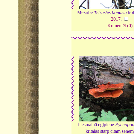
Mežirbe
Tetrastes bonasia
kok
2017
.
Komentēt (0)
Liesmainā egļpiepe
Pycnopore
kritalas starp citām sēnē