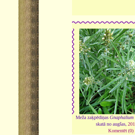
Meža zaķpēdiņas
Gnaphalium 
skatā no augšas,
201
Komentēt (0)