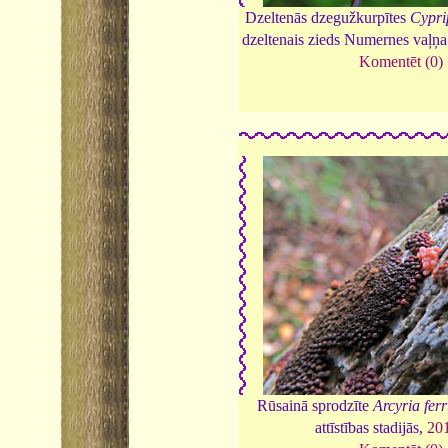
Dzeltenās dzegužkurpītes
Cypri
dzeltenais zieds Numernes vaļņa
Komentēt (0)
Rūsainā sprodzīte
Arcyria fer
attīstības stadijās,
20