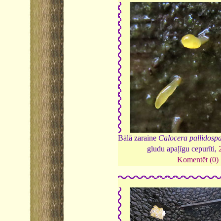
Bālā zaraine
Calocera pallidospa
gludu apaļīgu cepurīti,
Komentēt (0)