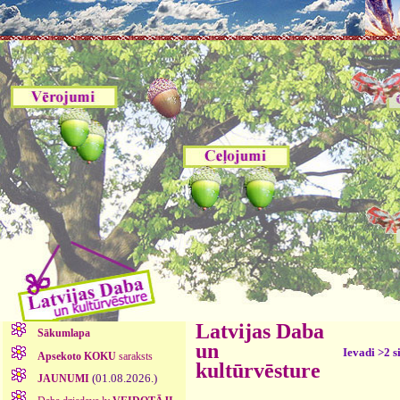
Latvijas Daba
Sākumlapa
un
Ievadi >2 s
Apsekoto KOKU
saraksts
kultūrvēsture
(01.08.2026.)
JAUNUMI