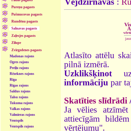
Vējdzirnavas
:
Ru
Pureņu pagasts
Pušmucovas pagasts
Rundēnu pagasts
Vis
A
Salnavas pagasts
vērt
Zaļesjes pagasts
jau
Zilupe
Zvirgzdenes pagasts
Atlasīto attēlu ska
Madonas rajons
pilnā izmērā.
Ogres rajons
Preiļu rajons
Uzklikšķinot
uz 
Rēzeknes rajons
Rīga
informāciju
par ta
Rīgas rajons
Saldus rajons
Talsu rajons
Skatīties slīdrādi
Tukuma rajons
Ja vēlies atzīmēt 
Valkas rajons
Valmieras rajons
attiecīgām bildē
Ventspils
vērtējumu".
Ventspils rajons