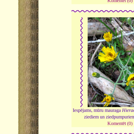
Komentēt (0)
Iespējams, mūru mauraga
Hiera
ziediem un ziedpumpurie
Komentēt (0)