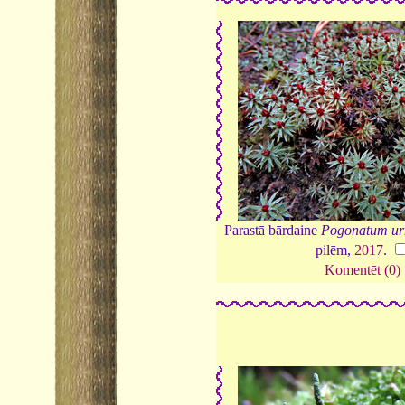
Parastā bārdaine
Pogonatum ur
pilēm,
2017
.
Komentēt (0)