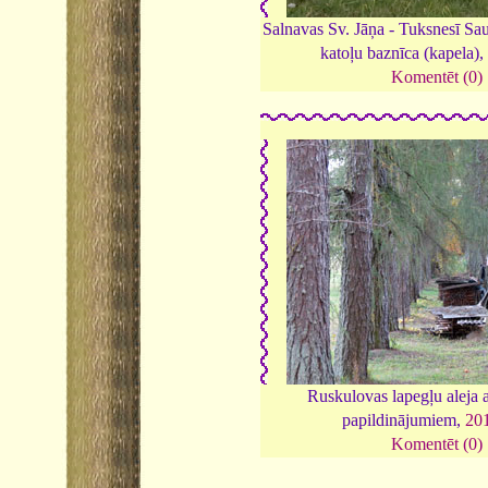
Salnavas Sv. Jāņa - Tuksnesī Sa
katoļu baznīca (kapela),
Komentēt (0)
Ruskulovas lapegļu aleja 
papildinājumiem,
20
Komentēt (0)