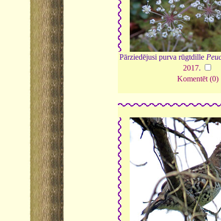
Pārziedējusi purva rūgtdille
Peuc
2017
.
Komentēt (0)