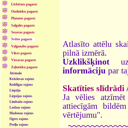
Līvbērzes pagasts
Ozolnieku pagasts
Platones pagasts
Salgales pagasts
Sesavas pagasts
Svētes pagasts
Atlasīto attēlu ska
Valgundes pagasts
pilnā izmērā.
Vilces pagasts
Uzklikšķinot
uz 
Vircavas pagasts
Zaļenieku pagasts
informāciju
par ta
Jūrmala
Krāslavas rajons
Kuldīgas rajons
Skatīties slīdrādi
Liepāja
Ja vēlies atzīmēt 
Liepājas rajons
Limbažu rajons
attiecīgām bildē
Ludzas rajons
vērtējumu".
Madonas rajons
Ogres rajons
Preiļu rajons