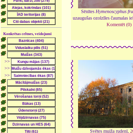
Sēnītes
Hymenoscyphus fru
uzaugušas ozolzīles čaumalas i
Komentēt (0)
Konkrētas celtnes, veidojumi
>>
>>
>>
Svētes muiža rudenī,
2