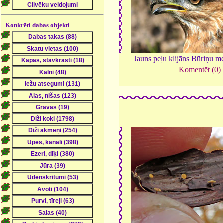
Konkrēti dabas objekti
Jauns peļu klijāns Būriņu m
Komentēt (0)