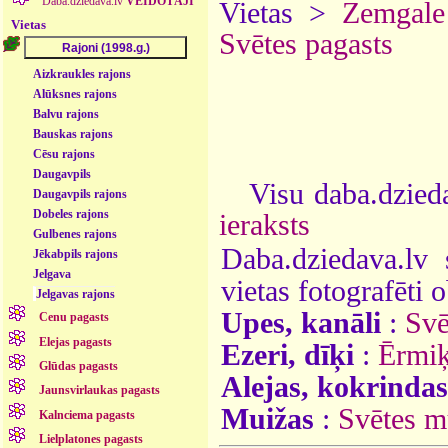
Daba.dziedava.lv
VEIDOTĀJI
Vietas >
Zemgale
Vietas
Svētes pagasts
Aizkraukles rajons
Alūksnes rajons
Balvu rajons
Bauskas rajons
Cēsu rajons
Daugavpils
Visu daba.dzieda
Daugavpils rajons
Dobeles rajons
ieraksts
Gulbenes rajons
Daba.dziedava.lv 
Jēkabpils rajons
Jelgava
vietas fotografēti o
Jelgavas rajons
Upes, kanāli
:
Svē
Cenu pagasts
Elejas pagasts
Ezeri, dīķi
:
Ērmiķ
Glūdas pagasts
Alejas, kokrindas
Jaunsvirlaukas pagasts
Muižas
:
Svētes m
Kalnciema pagasts
Lielplatones pagasts