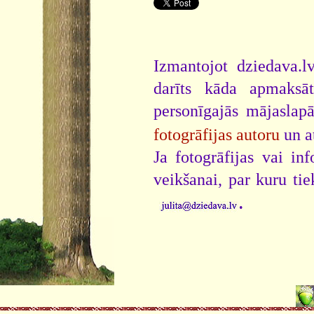
Izmantojot dziedava.lv
darīts kāda apmaksāt
personīgajās mājaslap
fotogrāfijas autoru
un a
Ja fotogrāfijas vai i
veikšanai, par kuru ti
.