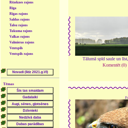
Rēzeknes rajons
Rīga
Rīgas rajons
Saldus rajons
Talsu rajons
Tukuma rajons
Valkas rajons
Valmieras rajons
Ventspils
Ventspils rajons
Tālumā spīd saule un līst
Komentēt (0)
Tēmas
F