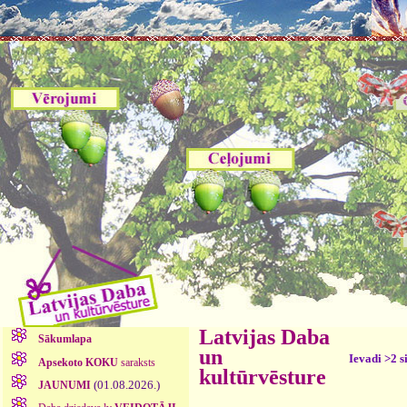
Latvijas Daba
Sākumlapa
un
Ievadi >2 s
Apsekoto KOKU
saraksts
kultūrvēsture
(01.08.2026.)
JAUNUMI