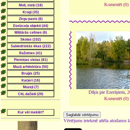
Komentēt (0)
Dīķis pie Ezeriņiem,
2
Komentēt (0)
Vērtējums ietekmē attēla atrašanos la