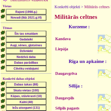
Daba.dziedava.lv
VEIDOTĀJI
Vietas
Konkrēti objekti >
Militārās celtnes
Militārās celtnes
Kurzeme :
Tēmas
Kandava
Liepāja
Rīga un apkaime :
Daugavgrīva
Konkrēti dabas objekti
Sēlija :
Daugavpils
Sēlpils pagasts