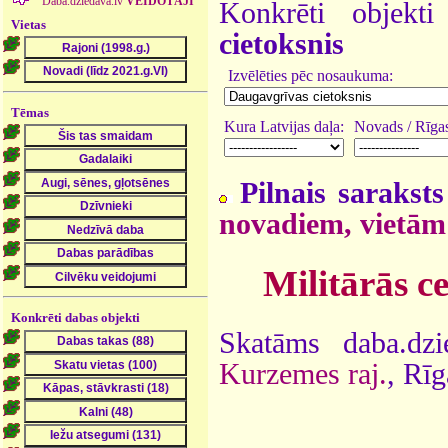
Daba.dziedava.lv
VEIDOTĀJI
Konkrēti objek
Vietas
cietoksnis
Izvēlēties pēc nosaukuma:
Tēmas
Kura Latvijas daļa:
Novads / Rīgas
Pilnais saraksts
novadiem, vietām
Militārās c
Konkrēti dabas objekti
Skatāms daba.dzi
Kurzemes raj.
, Rī