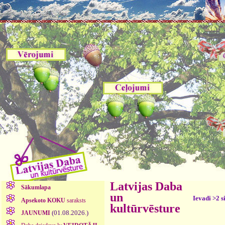
Latvijas Daba
Sākumlapa
un
Ievadi >2 s
Apsekoto KOKU
saraksts
kultūrvēsture
(01.08.2026.)
JAUNUMI