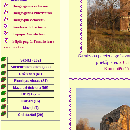
Daugavgrīvas cietoksnis
Daugavgrīvas Pulvertornis
Daugavpils cietoksnis
Kandavas Pulvertornis
Liepājas Ziemeļu forti
Sēlpils pag. 1. Pasaules kara
vācu bunkuri
Garnizona pareizticīgo baznī
priekšplānā,
2013
Komentēt (1)