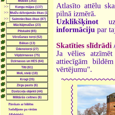
Atlasīto attēlu sk
>>
pilnā izmērā.
>>
>>
Uzklikšķinot
uz 
informāciju
par ta
Skatīties slīdrādi
Ja vēlies atzīmēt 
attiecīgām bildē
vērtējumu".
Pārskats ar bildēm
Sadalījums pa vietām
Alfabētiski: