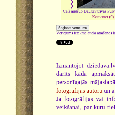
Ceļš augšup Daugavgrīvas Pulv
Komentēt (0)
Vērtējums ietekmē attēla atrašanos la
Izmantojot dziedava.lv
darīts kāda apmaksāt
personīgajās mājaslap
fotogrāfijas autoru
un a
Ja fotogrāfijas vai i
veikšanai, par kuru ti