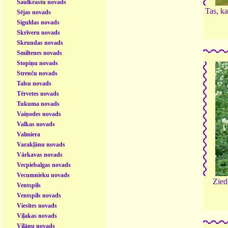
Saulkrastu novads
Tas, k
Sējas novads
Siguldas novads
Skrīveru novads
Skrundas novads
Smiltenes novads
Stopiņu novads
Strenču novads
Talsu novads
Tērvetes novads
Tukuma novads
Vaiņodes novads
Valkas novads
Valmiera
Varakļānu novads
Vārkavas novads
Vecpiebalgas novads
Vecumnieku novads
Zied
Ventspils
Ventspils novads
Viesītes novads
Viļakas novads
Viļānu novads