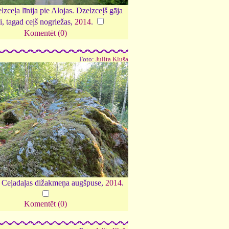
lzceļa līnija pie Alojas. Dzelzceļš gāja
ni, tagad ceļš nogriežas,
2014
.
Komentēt (0)
Foto:
Julita Kluša
b Ceļadaļas dižakmeņa augšpuse,
2014
.
Komentēt (0)