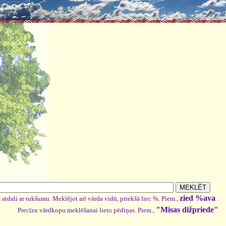
zied %ava
 atdali ar tukšumu. Meklējot arī vārda vidū, priekšā liec %. Piem.,
.
"Misas dižpriede"
Precīzu vārdkopu meklēšanai lieto pēdiņas. Piem.,