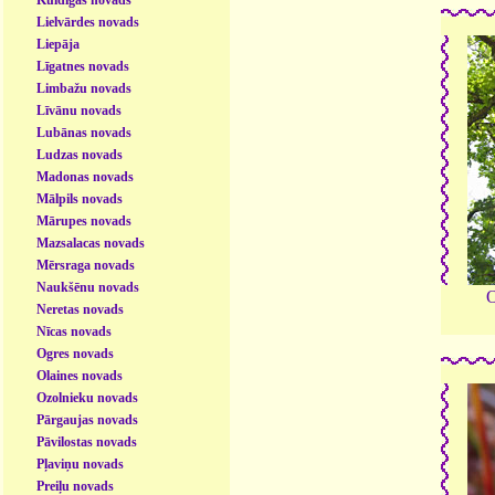
Lielvārdes novads
Liepāja
Līgatnes novads
Limbažu novads
Līvānu novads
Lubānas novads
Ludzas novads
Madonas novads
Mālpils novads
Mārupes novads
Mazsalacas novads
Mērsraga novads
Naukšēnu novads
O
Neretas novads
Nīcas novads
Ogres novads
Olaines novads
Ozolnieku novads
Pārgaujas novads
Pāvilostas novads
Pļaviņu novads
Preiļu novads