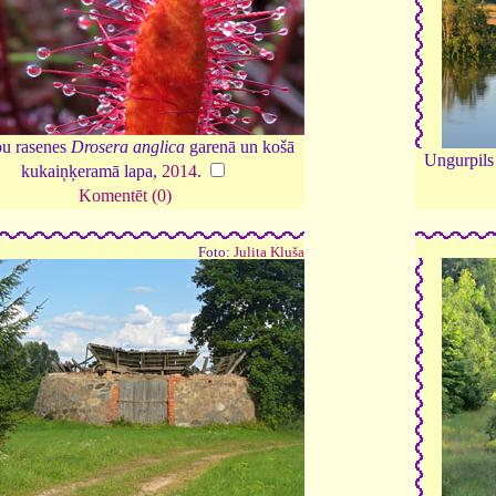
pu rasenes
Drosera anglica
garenā un košā
Ungurpils 
kukaiņķeramā lapa,
2014
.
Komentēt (0)
Foto:
Julita Kluša