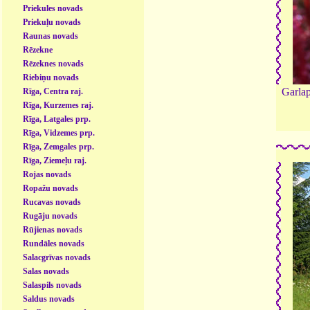
Priekules novads
Priekuļu novads
Raunas novads
Rēzekne
Rēzeknes novads
Riebiņu novads
Garla
Rīga, Centra raj.
Rīga, Kurzemes raj.
Rīga, Latgales prp.
Rīga, Vidzemes prp.
Rīga, Zemgales prp.
Rīga, Ziemeļu raj.
Rojas novads
Ropažu novads
Rucavas novads
Rugāju novads
Rūjienas novads
Rundāles novads
Salacgrīvas novads
Salas novads
Salaspils novads
Saldus novads