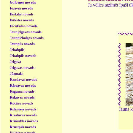
Gulbenes novads
Ja vēlies atzīmēt īpaši 
Iecavas novads
Ikšķiles novads
Ilūkstes novads
Inčukalna novads
Jaunjelgavas novads
Jaunpiebalgas novads
Jaunpils novads
Jēkabpils
Jēkabpils novads
Jelgava
Jelgavas novads
Jūrmala
Kandavas novads
Kārsavas novads
Ķeguma novads
Ķekavas novads
Kocēnu novads
Jauns 
Kokneses novads
Krāslavas novads
Krimuldas novads
Krustpils novads
Kuldīgas novads