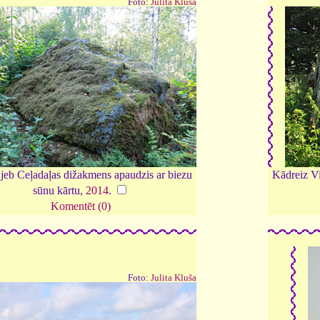
Foto:
Julita Kluša
 jeb Ceļadaļas dižakmens apaudzis ar biezu
Kādreiz Vi
sūnu kārtu,
2014
.
Komentēt (0)
Foto:
Julita Kluša