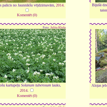
Bijušā dze
as palicis no Jaunnikšu vējdzirnavām,
2014
.
tais
Komentēt (0)
Foto:
Julita Kluša
ošu kartupeļu
Solanum tuberosum
lauks,
Alojas je
2014
.
Komentēt (0)