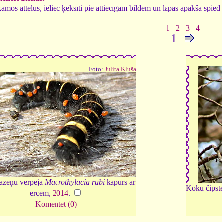
tīkamos attēlus, ieliec ķeksīti pie attiecīgām bildēm un lapas apakšā spi
1
2
3
4
1
Foto:
Julita Kluša
kazeņu vērpēja
Macrothylacia rubi
kāpurs ar
Koku čipst
ērcēm,
2014
.
Komentēt (0)