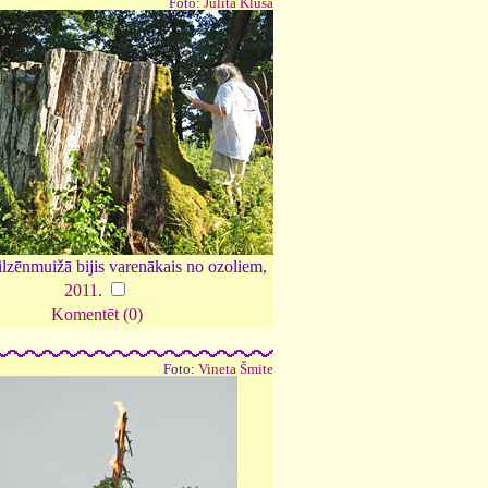
Foto:
Julita Kluša
lzēnmuižā bijis varenākais no ozoliem,
2011
.
Komentēt (0)
Foto:
Vineta Šmite