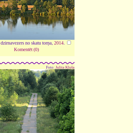
dzirnavezers no skatu torņa,
2014
.
Komentēt (0)
Foto:
Julita Kluša