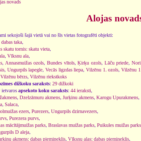
jas novads
Alojas novad
i sekojoši šajā vietā vai no šīs vietas fotografēti objekti:
 dabas taka
,
 skatu tornis: skatu vieta
,
ala
,
Vīksnu ala
,
ls
,
Annasmuižas ozols
,
Bundes vītols
,
Ķirķu ozols
,
Lāču priede
,
Nori
sis
,
Ungurpils lapegle
,
Vecās ligzdas liepa
,
Vilzēnu 1. ozols
,
Vilzēnu 1
,
Vilzēnu bērzs
,
Vilzēnu riekstkoks
ozīmes dižkoku saraksts
:
29 dižkoki
 ietvaros
apsekoto koku saraksts
:
44 ieraksti
,
ižakmens
,
Dzelzāmuru akmens
,
Jurķinu akmens
,
Karogu Upurakmens
,
la
,
Salaca
,
olmuižas ezers
,
Purezers
,
Ungurpils dzirnavezers
,
urvs
,
Purezera purvs
,
as mācītājmuižas parks
,
Braslavas muižas parks
,
Puikules muižas parks
gurpils D aleja
,
urķiņu akmens: dabas piemineklis
,
Vīksnu alas: dabas piemineklis
,