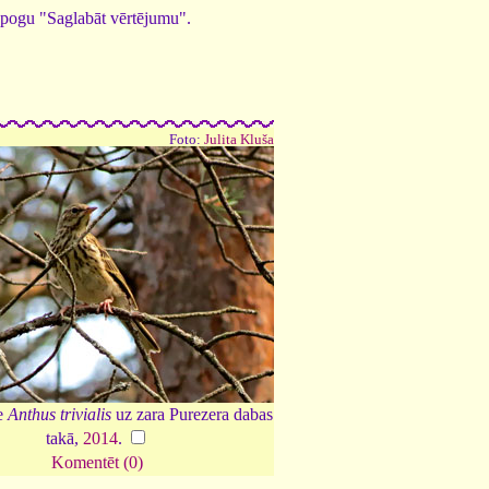
ed pogu "Saglabāt vērtējumu".
Foto:
Julita Kluša
e
Anthus trivialis
uz zara Purezera dabas
takā,
2014
.
Komentēt (0)