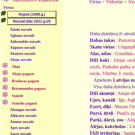
Daba.dziedava.lv
VEIDOTĀJI
Vietas >
Vidzeme
>
Alo
Vietas
Ādažu novads
Daba.dziedava.lv atrodam
Aglonas novads
Dabas takas
:
Purezera
Aizkraukles novads
Skatu vietas
:
Ungurpils
Aizputes novads
Alas, nišas
:
Graudiņu 
Aknīstes novads
Alojas novads
Diži koki
:
Alojas ozo
ozols
,
Puikules parka o
Aloja
ozols
,
Vilzēnu 3. ozols
Alojas pagasts
Apsekoto
Latvijas n
Braslavas pagasts
Visu daba.dziedava.lv
Brīvzemnieku pagasts
Diži akmeņi
:
Alojas d
Staicele
Upes, kanāli
:
Iģe
,
Jog
Staiceles pagasts
Ezeri, dīķi
:
Mazais Oz
Alsungas novads
Purvi, tīreļi
:
Planču p
Alūksnes novads
Parki, dārzi, zoo
:
Aloj
Amatas novads
Alejas, kokrindas
:
Un
Apes novads
ĪAD teritorijas
:
Jaunj
Auces novads