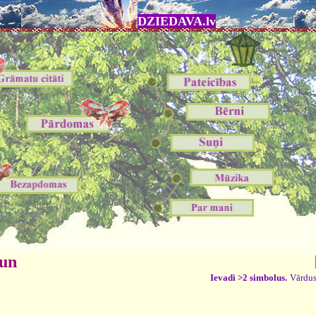
DZIEDAVA.lv
 un
Ievadi >2 simbolus.
Vārdus