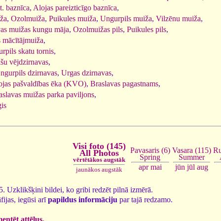
t. baznīca
,
Alojas pareizticīgo baznīca
,
iža
,
Ozolmuiža
,
Puikules muiža
,
Ungurpils muiža
,
Vilzēnu muiža
,
vas muižas kungu māja
,
Ozolmuižas pils
,
Puikules pils
,
s mācītājmuiža
,
rpils skatu tornis
,
šu vējdzirnavas
,
ngurpils dzirnavas
,
Urgas dzirnavas
,
ojas pašvaldības ēka (KVO)
,
Braslavas pagastnams
,
aslavas muižas parka paviljons
,
is
Visi foto (145)
Ru
Vasara (115)
Pavasaris (6)
All Photos
Summer
Spring
vērtētākos augstāk
jūn
jūl
aug
apr
mai
jaunākos augstāk
45. Uzklikšķini bildei, ko gribi redzēt pilnā izmērā.
fijas, iegūsi arī
papildus informāciju
par tajā redzamo.
ntēt attēlus.