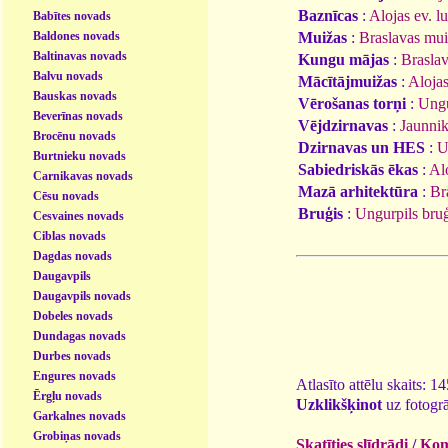
Baznīcas
:
Alojas ev. lu
Babītes novads
Baldones novads
Muižas
:
Braslavas mu
Baltinavas novads
Kungu mājas
:
Brasla
Balvu novads
Mācītājmuižas
:
Aloja
Bauskas novads
Vērošanas torņi
:
Ungu
Beverīnas novads
Vējdzirnavas
:
Jaunnik
Brocēnu novads
Dzirnavas un HES
:
U
Burtnieku novads
Sabiedriskās ēkas
:
Al
Carnikavas novads
Mazā arhitektūra
:
Br
Cēsu novads
Bruģis
:
Ungurpils bruģ
Cesvaines novads
Ciblas novads
Dagdas novads
Daugavpils
Daugavpils novads
Dobeles novads
Dundagas novads
Durbes novads
Engures novads
Atlasīto attēlu skaits: 1
Ērgļu novads
Uzklikšķinot
uz fotogrā
Garkalnes novads
Grobiņas novads
Skatīties slīdrādi
/
Kome