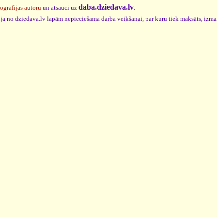
daba.dziedava.lv
.
togrāfijas autoru
un atsauci uz
cija no dziedava.lv lapām nepieciešama darba veikšanai, par kuru tiek maksāts, izm