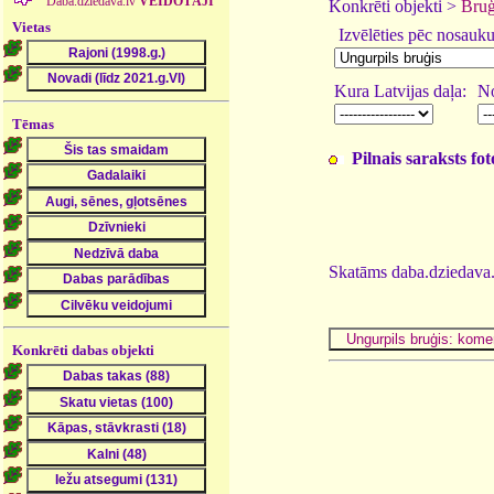
Daba.dziedava.lv
VEIDOTĀJI
Konkrēti objekti >
Bruģ
Vietas
Izvēlēties pēc nosauk
Kura Latvijas daļa:
No
Tēmas
Pilnais saraksts fo
Skatāms daba.dziedava.
Konkrēti dabas objekti