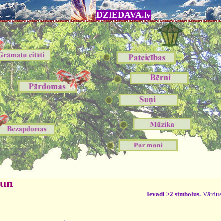
DZIEDAVA.lv
 un
Ievadi >2 simbolus.
Vārdus