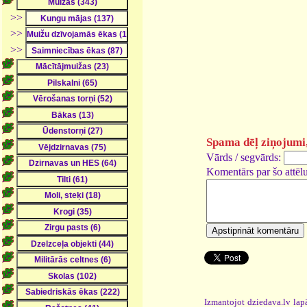
>>
>>
>>
Spama dēļ ziņojumi, 
Vārds / segvārds:
Komentārs par šo attēlu
Izmantojot dziedava.lv lapā