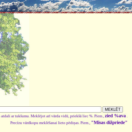
zied %ava
 atdali ar tukšumu. Meklējot arī vārda vidū, priekšā liec %. Piem.,
.
"Misas dižpriede"
Precīzu vārdkopu meklēšanai lieto pēdiņas. Piem.,