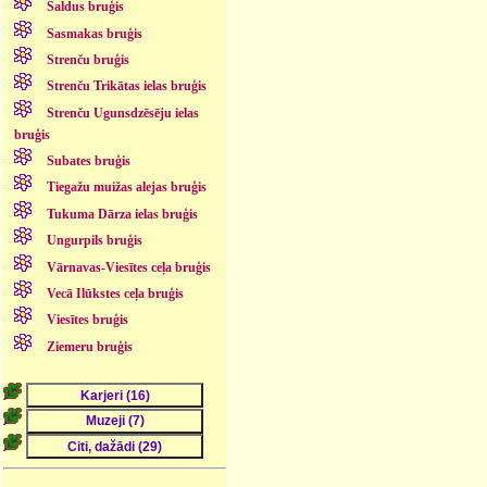
Saldus bruģis
Sasmakas bruģis
Strenču bruģis
Strenču Trikātas ielas bruģis
Strenču Ugunsdzēsēju ielas
bruģis
Subates bruģis
Tiegažu muižas alejas bruģis
Tukuma Dārza ielas bruģis
Ungurpils bruģis
Vārnavas-Viesītes ceļa bruģis
Vecā Ilūkstes ceļa bruģis
Viesītes bruģis
Ziemeru bruģis