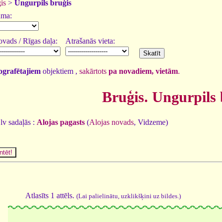
is
>
Ungurpils bruģis
uma:
vads / Rīgas daļa:
Atrašanās vieta:
tografētajiem
objektiem ,
sakārtots
pa novadiem, vietām
.
Bruģis. Ungurpils 
lv sadaļās :
Alojas pagasts
(
Alojas novads
, Vidzeme)
Atlasīts 1 attēls.
(Lai palielinātu, uzklikšķini uz bildes.)