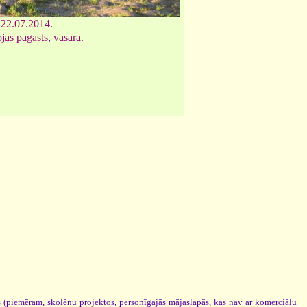
,
22.07.2014
.
jas pagasts
,
vasara
.
os (piemēram, skolēnu projektos, personīgajās mājaslapās, kas nav ar komerciālu