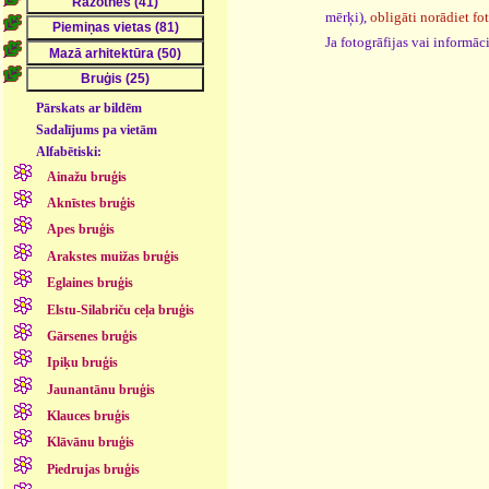
mērķi),
obligāti norādiet fo
Ja fotogrāfijas vai informā
Pārskats ar bildēm
Sadalījums pa vietām
Alfabētiski:
Ainažu bruģis
Aknīstes bruģis
Apes bruģis
Arakstes muižas bruģis
Eglaines bruģis
Elstu-Silabriču ceļa bruģis
Gārsenes bruģis
Ipiķu bruģis
Jaunantānu bruģis
Klauces bruģis
Klāvānu bruģis
Piedrujas bruģis