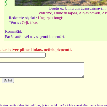
Bruģis uz Ungurpils ūdensdzirnavām
Vidzeme
,
Limbažu rajons
,
Alojas novads
,
Alo
Redzamie objekti :
Ungurpils bruģis
Tēmas :
Ceļi, takas
Komentāri:
Par šo attēlu vēl nav saņemti komentāri.
kas ietver pilnus linkus, netiek pieņemti.
:
s atrodamās dabas fotogrāfijas, ja tas netiek darīts kāda apmaksāta darba ietvar