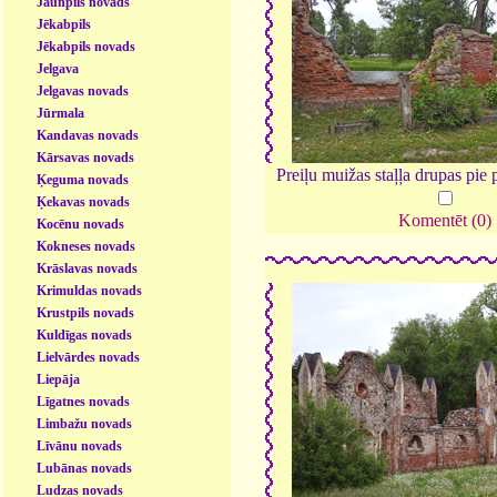
Jaunpils novads
Jēkabpils
Jēkabpils novads
Jelgava
Jelgavas novads
Jūrmala
Kandavas novads
Kārsavas novads
Preiļu muižas staļļa drupas pie
Ķeguma novads
Ķekavas novads
Komentēt (0)
Kocēnu novads
Kokneses novads
Krāslavas novads
Krimuldas novads
Krustpils novads
Kuldīgas novads
Lielvārdes novads
Liepāja
Līgatnes novads
Limbažu novads
Līvānu novads
Lubānas novads
Ludzas novads