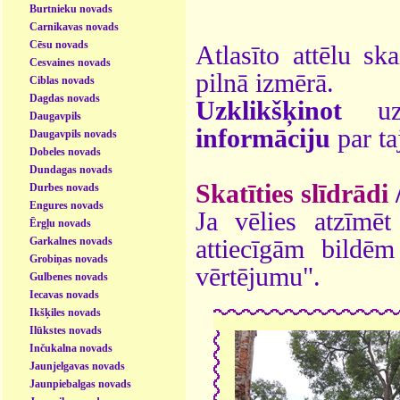
Burtnieku novads
Carnikavas novads
Cēsu novads
Atlasīto attēlu sk
Cesvaines novads
pilnā izmērā.
Ciblas novads
Dagdas novads
Uzklikšķinot
uz 
Daugavpils
informāciju
par ta
Daugavpils novads
Dobeles novads
Dundagas novads
Skatīties slīdrādi
Durbes novads
Engures novads
Ja vēlies atzīmēt 
Ērgļu novads
Garkalnes novads
attiecīgām bildē
Grobiņas novads
vērtējumu".
Gulbenes novads
Iecavas novads
Ikšķiles novads
Ilūkstes novads
Inčukalna novads
Jaunjelgavas novads
Jaunpiebalgas novads