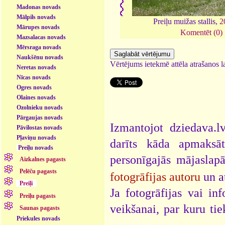
Madonas novads
Mālpils novads
Preiļu muižas stallis,
2
Mārupes novads
Komentēt (0)
Mazsalacas novads
Mērsraga novads
Naukšēnu novads
Vērtējums ietekmē attēla atrašanos la
Neretas novads
Nīcas novads
Ogres novads
Olaines novads
Ozolnieku novads
Pārgaujas novads
Izmantojot dziedava.lv
Pāvilostas novads
Pļaviņu novads
darīts kāda apmaksāt
Preiļu novads
personīgajās mājaslap
Aizkalnes pagasts
Pelēču pagasts
fotogrāfijas autoru
un a
Preiļi
Ja fotogrāfijas vai i
Preiļu pagasts
veikšanai, par kuru ti
Saunas pagasts
Priekules novads
.