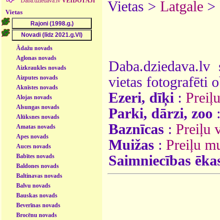
Daba.dziedava.lv
VEIDOTĀJI
Vietas >
Latgale
>
Vietas
Ādažu novads
Aglonas novads
Daba.dziedava.lv 
Aizkraukles novads
Aizputes novads
vietas fotografēti o
Aknīstes novads
Ezeri, dīķi
:
Preiļu
Alojas novads
Alsungas novads
Parki, dārzi, zoo
Alūksnes novads
Baznīcas
:
Preiļu 
Amatas novads
Apes novads
Muižas
:
Preiļu m
Auces novads
Babītes novads
Saimniecības ēka
Baldones novads
Baltinavas novads
Balvu novads
Bauskas novads
Beverīnas novads
Brocēnu novads