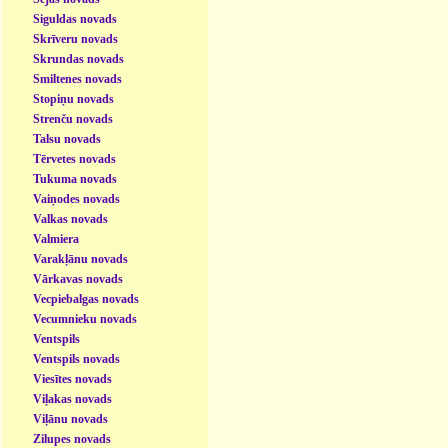
Siguldas novads
Skrīveru novads
Skrundas novads
Smiltenes novads
Stopiņu novads
Strenču novads
Talsu novads
Tērvetes novads
Tukuma novads
Vaiņodes novads
Valkas novads
Valmiera
Varakļānu novads
Vārkavas novads
Vecpiebalgas novads
Vecumnieku novads
Ventspils
Ventspils novads
Viesītes novads
Viļakas novads
Viļānu novads
Zilupes novads