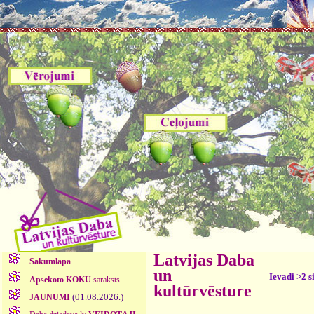
Latvijas Daba
Sākumlapa
un
Ievadi >2 s
Apsekoto KOKU
saraksts
kultūrvēsture
(01.08.2026.)
JAUNUMI