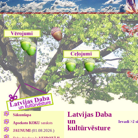
Latvijas Daba
Sākumlapa
un
Ievadi >2 s
Apsekoto KOKU
saraksts
kultūrvēsture
(01.08.2026.)
JAUNUMI