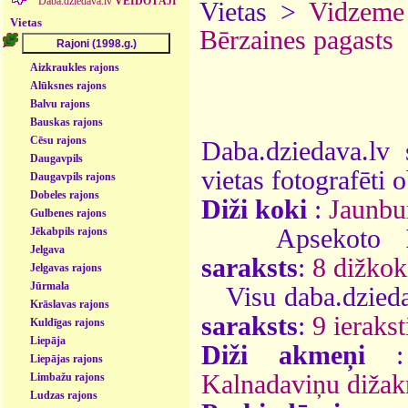
Daba.dziedava.lv
VEIDOTĀJI
Vietas >
Vidzeme
Vietas
Bērzaines pagasts
Aizkraukles rajons
Alūksnes rajons
Balvu rajons
Bauskas rajons
Cēsu rajons
Daba.dziedava.lv 
Daugavpils
vietas fotografēti o
Daugavpils rajons
Dobeles rajons
Diži koki
:
Jaunbur
Gulbenes rajons
Apsekoto
Jēkabpils rajons
Jelgava
saraksts
:
8 dižkok
Jelgavas rajons
Jūrmala
Visu daba.dzieda
Krāslavas rajons
saraksts
:
9 ierakst
Kuldīgas rajons
Liepāja
Diži akmeņi
Liepājas rajons
Kalnadaviņu diža
Limbažu rajons
Ludzas rajons