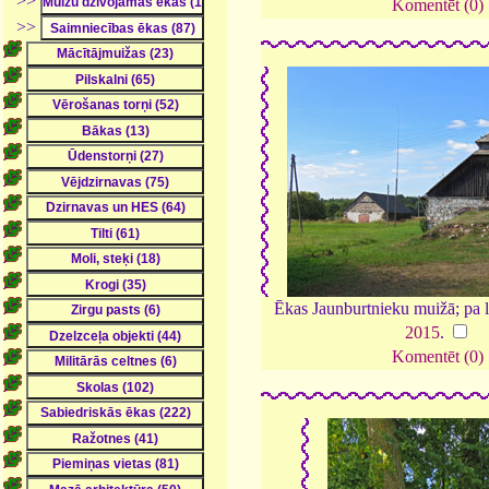
>>
Komentēt (0)
>>
Ēkas Jaunburtnieku muižā; pa lab
2015
.
Komentēt (0)