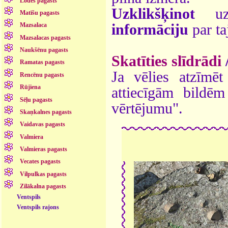
Lodes pagasts
Uzklikšķinot
uz 
Matīšu pagasts
informāciju
par ta
Mazsalaca
Mazsalacas pagasts
Naukšēnu pagasts
Skatīties slīdrādi
Ramatas pagasts
Ja vēlies atzīmēt 
Rencēnu pagasts
Rūjiena
attiecīgām bildē
Sēļu pagasts
vērtējumu".
Skaņkalnes pagasts
Vaidavas pagasts
Valmiera
Valmieras pagasts
Vecates pagasts
Vilpulkas pagasts
Zilākalna pagasts
Ventspils
Ventspils rajons