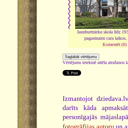
Jaunburtnieku skola līdz 19
pagastnams cara laikos,
Komentēt (0)
Vērtējums ietekmē attēla atrašanos la
Izmantojot dziedava.lv
darīts kāda apmaksāt
personīgajās mājaslap
fotogrāfijas autoru
un a