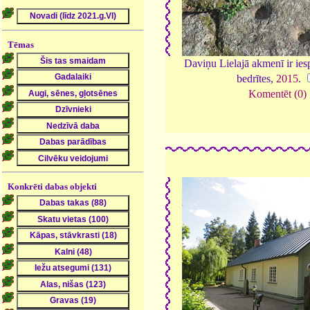
Tēmas
Daviņu Lielajā akmenī ir ies
bedrītes,
2015
.
Komentēt (0)
Konkrēti dabas objekti