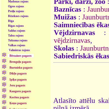
Parki, dārzi, zoo
Madonas rajons
Ogres rajons
Baznīcas
:
Jaunbu
Preiļu rajons
Muižas
:
Jaunburt
Rēzeknes rajons
Rīga
Saimniecības ēka
Rīgas rajons
Vējdzirnavas
Saldus rajons
Talsu rajons
vējdzirnavas
,
Tukuma rajons
Valkas rajons
Skolas
:
Jaunburtn
Valmieras rajons
Sabiedriskās ēka
Bērzaines pagasts
Brenguļu pagasts
Burtnieku pagasts
Dikļu pagasts
Ipiķu pagasts
Jeru pagasts
Kauguru pagasts
Kocēnu pagasts
Atlasīto attēlu ska
Ķoņu pagasts
pilnā izmērā.