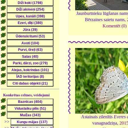
Jaunburtnieku lūgšanas nams
Bērzaines saietu nams,
Komentēt (0)
Konkrētas celtnes, veidojumi
Astainais zilenītis
Everes 
>>
vanagnadziņa,
201