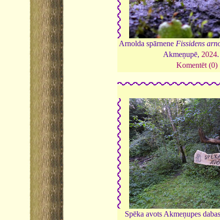
Arnolda spārnene
Fissidens arno
Akmeņupē,
2024
Komentēt (0)
Spēka avots Akmeņupes dabas