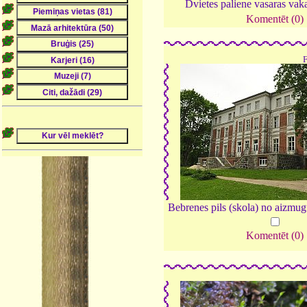
Dvietes paliene vasaras vak
Komentēt (0)
Bebrenes pils (skola) no aizmu
Komentēt (0)