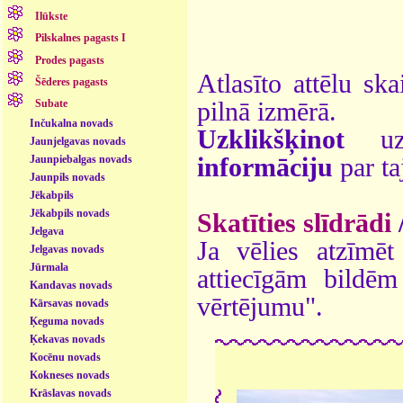
Ilūkste
Pilskalnes pagasts I
Prodes pagasts
Atlasīto attēlu ska
Šēderes pagasts
pilnā izmērā.
Subate
Inčukalna novads
Uzklikšķinot
uz 
Jaunjelgavas novads
Jaunpiebalgas novads
informāciju
par ta
Jaunpils novads
Jēkabpils
Jēkabpils novads
Skatīties slīdrādi
Jelgava
Ja vēlies atzīmēt 
Jelgavas novads
Jūrmala
attiecīgām bildē
Kandavas novads
vērtējumu".
Kārsavas novads
Ķeguma novads
Ķekavas novads
Kocēnu novads
Kokneses novads
Krāslavas novads