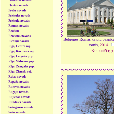
Pāvilostas novads
Pļaviņu novads
Preiļu novads
Priekules novads
Priekuļu novads
Raunas novads
Rēzekne
Rēzeknes novads
Bebrenes Romas katoļu baznīca;
Riebiņu novads
tornis,
2014
.
Rīga, Centra raj.
Komentēt (0)
Rīga, Kurzemes raj.
Rīga, Latgales prp.
Rīga, Vidzemes prp.
Rīga, Zemgales prp.
Rīga, Ziemeļu raj.
Rojas novads
Ropažu novads
Rucavas novads
Rugāju novads
Rūjienas novads
Rundāles novads
Salacgrīvas novads
Salas novads