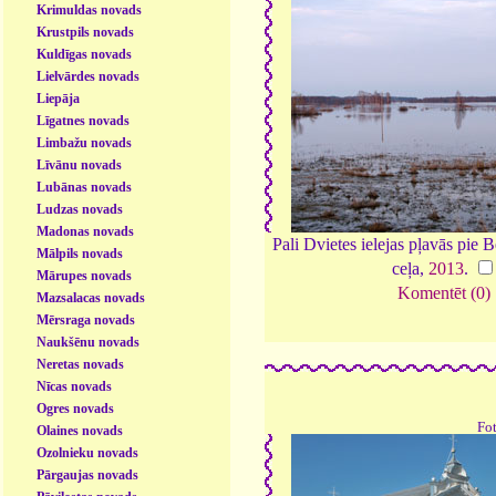
Krimuldas novads
Krustpils novads
Kuldīgas novads
Lielvārdes novads
Liepāja
Līgatnes novads
Limbažu novads
Līvānu novads
Lubānas novads
Ludzas novads
Madonas novads
Pali Dvietes ielejas pļavās pie 
Mālpils novads
ceļa,
2013
.
Mārupes novads
Komentēt (0)
Mazsalacas novads
Mērsraga novads
Naukšēnu novads
Neretas novads
Nīcas novads
Ogres novads
Fo
Olaines novads
Ozolnieku novads
Pārgaujas novads