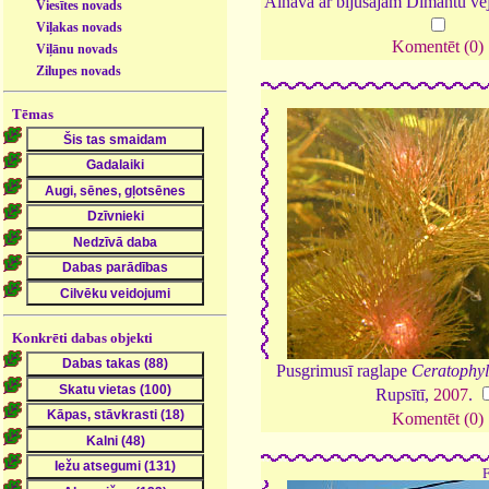
Ainava ar bijušajām Dimantu v
Viesītes novads
Viļakas novads
Komentēt (0)
Viļānu novads
Zilupes novads
Tēmas
Konkrēti dabas objekti
Pusgrimusī raglape
Ceratophy
Rupsītī,
2007
.
Komentēt (0)