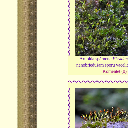
Arnolda spārnene
Fissiden
nenobriedušām sporu vācelī
Komentēt (0)