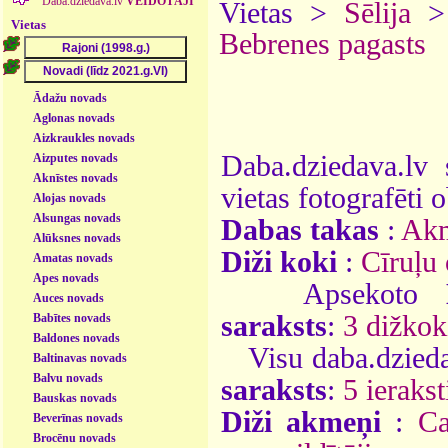
Daba.dziedava.lv
VEIDOTĀJI
Vietas >
Sēlija
Vietas
Bebrenes pagasts
Ādažu novads
Aglonas novads
Aizkraukles novads
Daba.dziedava.lv 
Aizputes novads
Aknīstes novads
vietas fotografēti o
Alojas novads
Alsungas novads
Dabas takas
:
Akm
Alūksnes novads
Diži koki
:
Cīruļu 
Amatas novads
Apes novads
Apsekoto
Auces novads
saraksts
:
3 dižkok
Babītes novads
Baldones novads
Visu daba.dzieda
Baltinavas novads
Balvu novads
saraksts
:
5 ierakst
Bauskas novads
Diži akmeņi
:
Ca
Beverīnas novads
Brocēnu novads