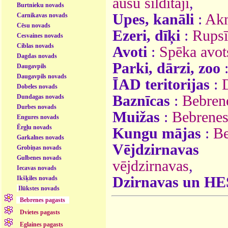
ausu sildītāji
,
Burtnieku novads
Upes, kanāli
:
Ak
Carnikavas novads
Cēsu novads
Ezeri, dīķi
:
Rupsī
Cesvaines novads
Ciblas novads
Avoti
:
Spēka avot
Dagdas novads
Parki, dārzi, zoo
Daugavpils
Daugavpils novads
ĪAD teritorijas
:
Dobeles novads
Baznīcas
:
Bebren
Dundagas novads
Durbes novads
Muižas
:
Bebrenes
Engures novads
Ērgļu novads
Kungu mājas
:
Be
Garkalnes novads
Vējdzirnavas
Grobiņas novads
Gulbenes novads
vējdzirnavas
,
Iecavas novads
Dzirnavas un HE
Ikšķiles novads
Ilūkstes novads
Bebrenes pagasts
Dvietes pagasts
Eglaines pagasts