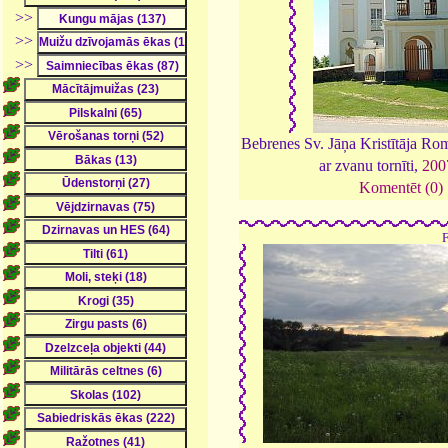
>>
>>
>>
Bebrenes Sv. Jāņa Kristītāja Ro
ar zvanu tornīti,
200
Komentēt (0)