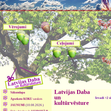
Latvijas Daba
Sākumlapa
un
Ievadi >2 s
Apsekoto KOKU
saraksts
kultūrvēsture
(10.08.2026.)
JAUNUMI