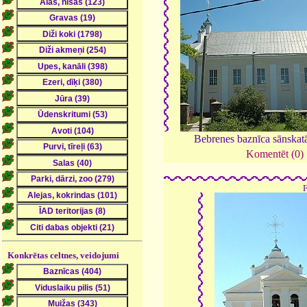
Bebrenes baznīca sānskat
Komentēt (0)
Konkrētas celtnes, veidojumi