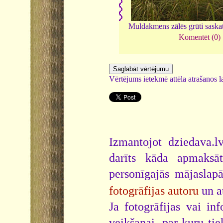
Muldakmens zālēs grūti sask
Komentēt (0)
Vērtējums ietekmē attēla atrašanos la
Izmantojot dziedava.lv
darīts kāda apmaksāt
personīgajās mājaslap
fotogrāfijas autoru
un a
Ja fotogrāfijas vai i
veikšanai, par kuru ti