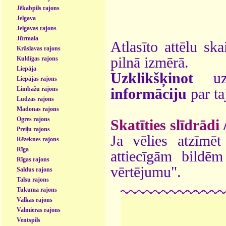
Jēkabpils rajons
Jelgava
Jelgavas rajons
Jūrmala
Atlasīto attēlu ska
Krāslavas rajons
pilnā izmērā.
Kuldīgas rajons
Liepāja
Uzklikšķinot
uz 
Liepājas rajons
Limbažu rajons
informāciju
par ta
Ludzas rajons
Madonas rajons
Ogres rajons
Skatīties slīdrādi
Preiļu rajons
Ja vēlies atzīmēt 
Rēzeknes rajons
Rīga
attiecīgām bildē
Rīgas rajons
vērtējumu".
Saldus rajons
Talsu rajons
Tukuma rajons
Valkas rajons
Valmieras rajons
Ventspils