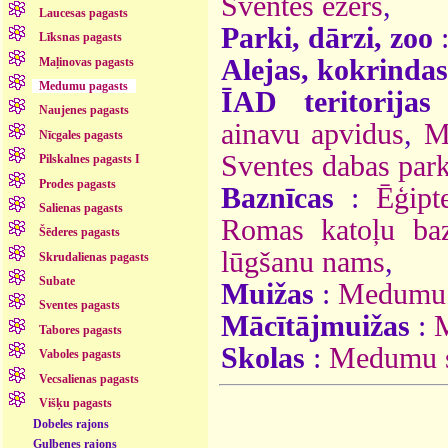
Sventes ezers
,
Laucesas pagasts
Parki, dārzi, zoo
Līksnas pagasts
Alejas, kokrindas
Maļinovas pagasts
Medumu pagasts
ĪAD teritorijas
Naujenes pagasts
ainavu apvidus
,
M
Nīcgales pagasts
Sventes dabas par
Pilskalnes pagasts I
Prodes pagasts
Baznīcas
:
Ēģipt
Salienas pagasts
Romas katoļu baz
Šēderes pagasts
lūgšanu nams
,
Skrudalienas pagasts
Subate
Muižas
:
Medumu 
Sventes pagasts
Mācītājmuižas
:
Tabores pagasts
Skolas
:
Medumu s
Vaboles pagasts
Vecsalienas pagasts
Višķu pagasts
Dobeles rajons
Gulbenes rajons