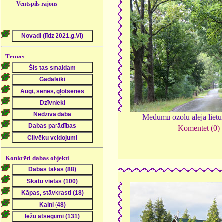
Ventspils rajons
Tēmas
Medumu ozolu aleja liet
Komentēt (0)
Konkrēti dabas objekti