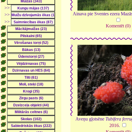
>>
Ainava pie Sventes ezera Mazā
>>
>>
Komentēt (0)
Aveņu gļotsēne
Tubifera ferr
2016
.
Komentēt (0)