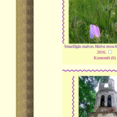
Smaržīgās malvas
Malva mosch
2016
.
Komentēt (0)