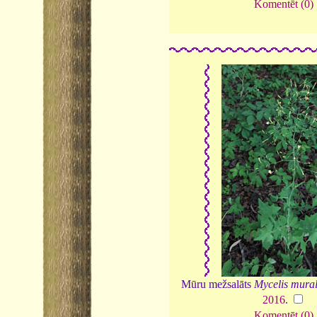
Komentēt (0)
Mūru mežsalāts
Mycelis mural
2016
.
Komentēt (0)