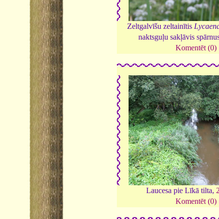
Zeltgalvīšu zeltainītis
Lycaena
naktsguļu sakļāvis spārnu
Komentēt (0)
Laucesa pie Līkā tilta,
Komentēt (0)