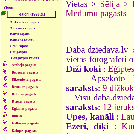
Daba.dziedava.lv
VEIDOTĀJI
Vietas >
Sēlija
>
Vietas
Medumu pagasts
Aizkraukles rajons
Alūksnes rajons
Balvu rajons
Bauskas rajons
Cēsu rajons
Daba.dziedava.lv 
Daugavpils
vietas fotografēti o
Daugavpils rajons
Ambeļu pagasts
Diži koki
:
Ēģiptes
Bebrenes pagasts
Apsekoto
Biķernieku pagasts
saraksts
:
9 dižkok
Demenes pagasts
Dubnas pagasts
Visu daba.dzieda
Dvietes pagasts
saraksts
:
12 ieraks
Eglaines pagasts
Upes, kanāli
:
Lau
Ilūkste
Kalkūnes pagasts
Ezeri, dīķi
:
Ku
Kalupes pagasts