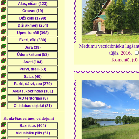
Medumu vecticībnieku lūgšanu
tūjās,
2016
.
Komentēt (0)
Konkrētas celtnes, veidojumi