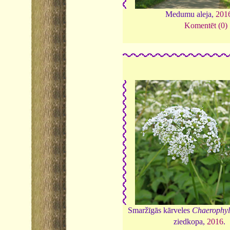
Medumu aleja,
201
Komentēt (0)
Smaržīgās kārveles
Chaerophy
ziedkopa,
2016
.