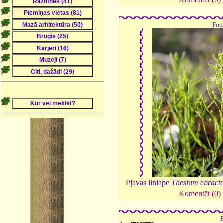
Fot
Pļavas linlape
Thesium ebract
Komentēt (0)