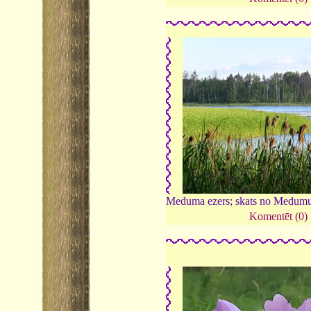
Meduma ezers; skats no Medumu
Komentēt (0)