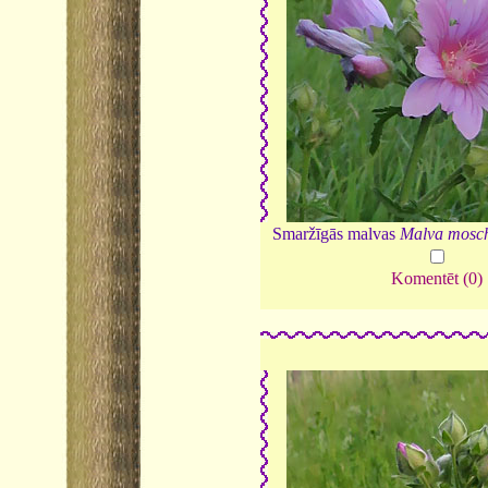
Smaržīgās malvas
Malva mosc
Komentēt (0)