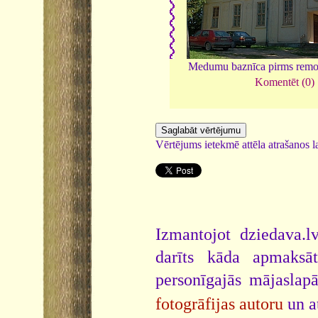
Medumu baznīca pirms remo
Komentēt (0)
Vērtējums ietekmē attēla atrašanos la
Izmantojot dziedava.lv
darīts kāda apmaksāt
personīgajās mājaslap
fotogrāfijas autoru
un a