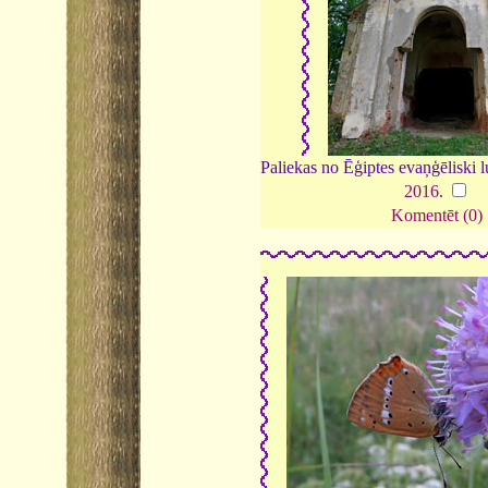
Paliekas no Ēģiptes evaņģēliski l
2016
.
Komentēt (0)