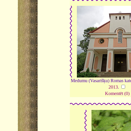
Medumu (Vasarišķu) Romas katoļ
2013
.
Komentēt (0)