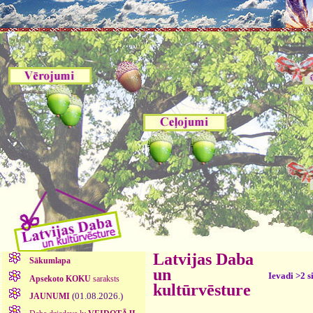
Latvijas Daba
Sākumlapa
un
Ievadi >2 s
Apsekoto KOKU
saraksts
kultūrvēsture
(01.08.2026.)
JAUNUMI