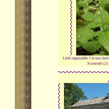
Lielā raganzālīte
Circaea lute
Komentēt (2)