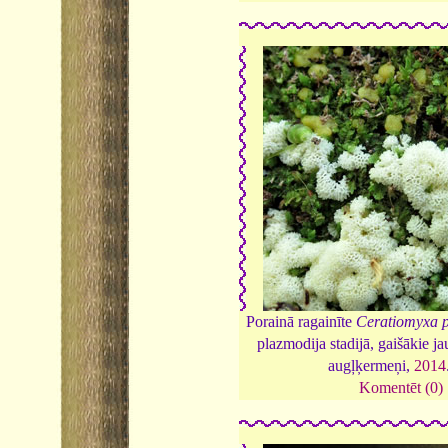
Porainā ragainīte
Ceratiomyxa p
plazmodija stadijā, gaišākie j
augļķermeņi,
2014
Komentēt (0)