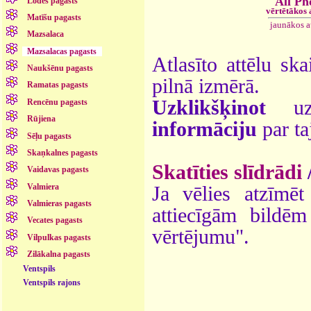
All Ph
Lodes pagasts
vērtētākos
Matīšu pagasts
jaunākos 
Mazsalaca
Mazsalacas pagasts
Atlasīto attēlu ska
Naukšēnu pagasts
pilnā izmērā.
Ramatas pagasts
Uzklikšķinot
uz 
Rencēnu pagasts
Rūjiena
informāciju
par ta
Sēļu pagasts
Skaņkalnes pagasts
Skatīties slīdrādi
Vaidavas pagasts
Valmiera
Ja vēlies atzīmēt 
Valmieras pagasts
attiecīgām bildē
Vecates pagasts
vērtējumu".
Vilpulkas pagasts
Zilākalna pagasts
Ventspils
Ventspils rajons