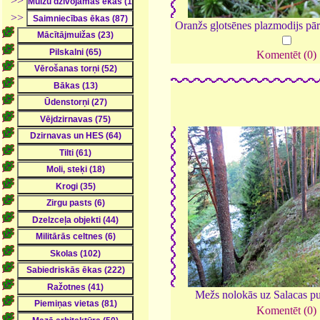
>>
>>
Oranžs gļotsēnes plazmodijs pā
Komentēt (0)
Mežs nolokās uz Salacas p
Komentēt (0)