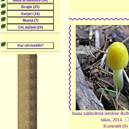
Jauna zaļdzeltenā mēslene
Bolbi
takas,
2014
.
Komentēt (0)