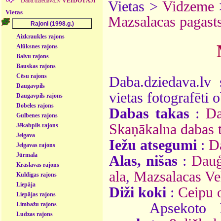
Daba.dziedava.lv
VEIDOTĀJI
Vietas >
Vidzeme
Vietas
Mazsalacas pagast
Aizkraukles rajons
Alūksnes rajons
Balvu rajons
Bauskas rajons
Cēsu rajons
Daba.dziedava.lv 
Daugavpils
vietas fotografēti o
Daugavpils rajons
Dobeles rajons
Dabas takas
:
Da
Gulbenes rajons
Skaņākalna dabas 
Jēkabpils rajons
Jelgava
Iežu atsegumi
:
D
Jelgavas rajons
Jūrmala
Alas, nišas
:
Dauģ
Krāslavas rajons
ala
,
Mazsalacas Ve
Kuldīgas rajons
Liepāja
Diži koki
:
Ceipu 
Liepājas rajons
Apsekoto
Limbažu rajons
Ludzas rajons