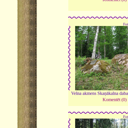
Fo
Velna akmens Skaņākalna daba
Komentēt (0)
Fo