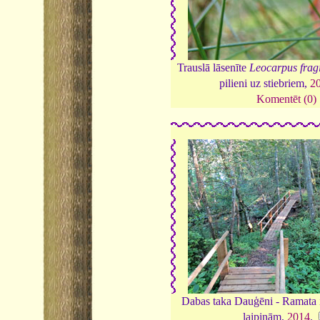
Trauslā lāsenīte
Leocarpus fragi
pilieni uz stiebriem,
2
Komentēt (0)
Dabas taka Dauģēni - Ramata ir
laipiņām,
2014
.