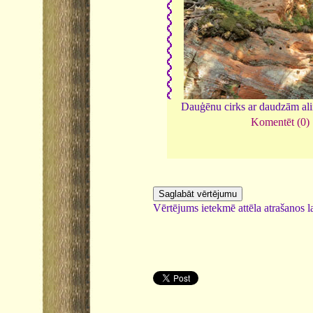
Dauģēnu cirks ar daudzām al
Komentēt (0)
Vērtējums ietekmē attēla atrašanos la