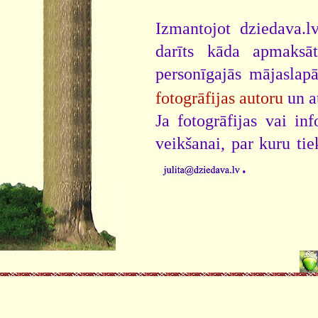
Izmantojot dziedava.lv
darīts kāda apmaksāt
personīgajās mājaslap
fotogrāfijas autoru
un a
Ja fotogrāfijas vai i
veikšanai, par kuru ti
.