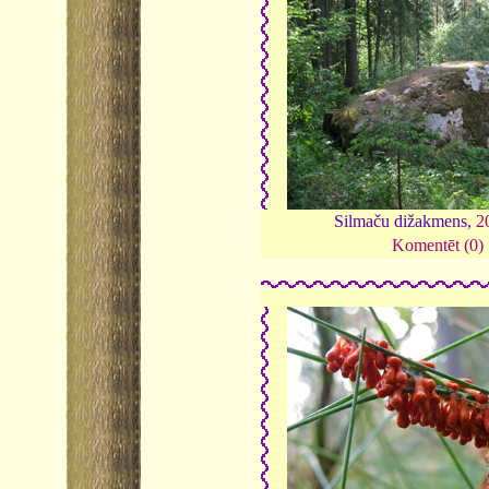
Silmaču dižakmens,
2
Komentēt (0)