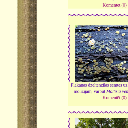
Komentēt (0)
Plakanas dzeltenzilas sēnītes uz
molīzijām, varbūt
Mollisia ve
Komentēt (0)