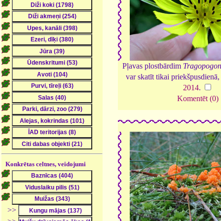
Pļavas plostbārdim
Tragopogon 
var skatīt tikai priekšpusdienā, 
2014
.
Komentēt (0)
Konkrētas celtnes, veidojumi
>>