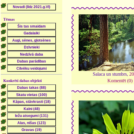
Tēmas
Salaca un stumbrs,
20
Komentēt (0)
Konkrēti dabas objekti