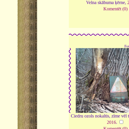
Velna skābuma ķērne,
Komentēt (0)
Fo
Ciedru ozols nokaltis, zīme vēl 
2016
.
Komentēt (0)