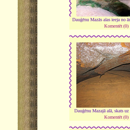
Dauģēnu Mazās alas ieeja no ā
Komentēt (0)
Dauģēnu Mazajā alā, skats uz 
Komentēt (0)