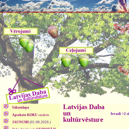
Latvijas Daba
Sākumlapa
un
Ievadi >2 s
Apsekoto KOKU
saraksts
kultūrvēsture
(01.08.2026.)
JAUNUMI