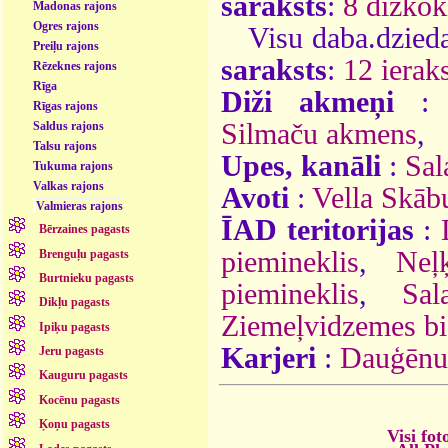
saraksts
:
8 dižkok
Madonas rajons
Ogres rajons
Visu daba.dzieda
Preiļu rajons
saraksts
:
12 ieraks
Rēzeknes rajons
Rīga
Diži akmeņi
Rīgas rajons
Silmaču akmens
,
Saldus rajons
Talsu rajons
Upes, kanāli
:
Sal
Tukuma rajons
Valkas rajons
Avoti
:
Vella Skāb
Valmieras rajons
ĪAD teritorijas
:
Bērzaines pagasts
piemineklis
,
Neļ
Brenguļu pagasts
Burtnieku pagasts
piemineklis
,
Sal
Dikļu pagasts
Ziemeļvidzemes bio
Ipiķu pagasts
Karjeri
:
Dauģēnu 
Jeru pagasts
Kauguru pagasts
Kocēnu pagasts
Ķoņu pagasts
Visi fot