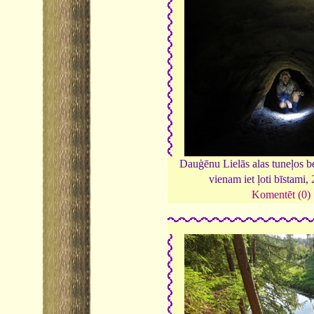
Dauģēnu Lielās alas tuneļos b
vienam iet ļoti bīstami,
Komentēt (0)