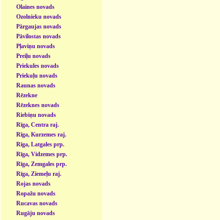
Olaines novads
Ozolnieku novads
Pārgaujas novads
Pāvilostas novads
Pļaviņu novads
Preiļu novads
Priekules novads
Priekuļu novads
Raunas novads
Rēzekne
Rēzeknes novads
Riebiņu novads
Rīga, Centra raj.
Rīga, Kurzemes raj.
Rīga, Latgales prp.
Rīga, Vidzemes prp.
Rīga, Zemgales prp.
Rīga, Ziemeļu raj.
Rojas novads
Ropažu novads
Rucavas novads
Rugāju novads