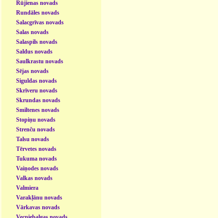
Rūjienas novads
Rundāles novads
Salacgrīvas novads
Salas novads
Salaspils novads
Saldus novads
Saulkrastu novads
Sējas novads
Siguldas novads
Skrīveru novads
Skrundas novads
Smiltenes novads
Stopiņu novads
Strenču novads
Talsu novads
Tērvetes novads
Tukuma novads
Vaiņodes novads
Valkas novads
Valmiera
Varakļānu novads
Vārkavas novads
Vecpiebalgas novads