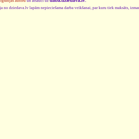
daba.dziedava.lv
.
ogrāfijas autoru
un atsauci uz
cija no dziedava.lv lapām nepieciešama darba veikšanai, par kuru tiek maksāts, izma