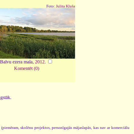
Foto:
Julita Kluša
Balvu ezera mala,
2012
.
Komentēt (0)
ugstāk.
s (piemēram, skolēnu projektos, personīgajās mājaslapās, kas nav ar komerciālu