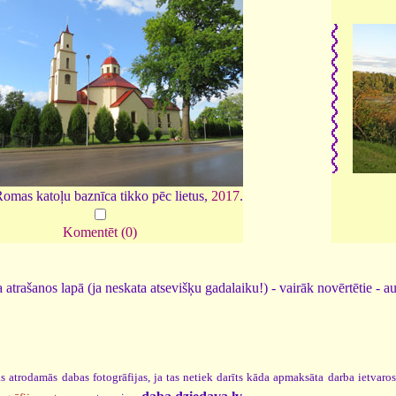
omas katoļu baznīca tikko pēc lietus,
2017
.
Komentēt (0)
 atrašanos lapā (ja neskata atsevišķu gadalaiku!) - vairāk novērtētie - a
s atrodamās dabas fotogrāfijas, ja tas netiek darīts kāda apmaksāta darba ietvaro