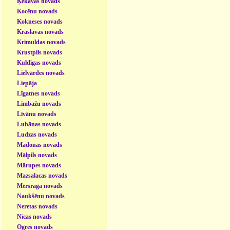
Ķekavas novads
Kocēnu novads
Kokneses novads
Krāslavas novads
Krimuldas novads
Krustpils novads
Kuldīgas novads
Lielvārdes novads
Liepāja
Līgatnes novads
Limbažu novads
Līvānu novads
Lubānas novads
Ludzas novads
Madonas novads
Mālpils novads
Mārupes novads
Mazsalacas novads
Mērsraga novads
Naukšēnu novads
Neretas novads
Nīcas novads
Ogres novads