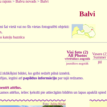
u rajons
>
Balvu novads
>
Balvi
Balvi
 šai vietā vai no šīs vietas fotografēti objekti:
s
,
 katoļu baznīca
Visi foto (2)
Vasara (2
All Photos
Summer
vērtētākos augstāk
jūl
jaunākos augstāk
. Uzklikšķini bildei, ko gribi redzēt pilnā izmērā.
fijas, iegūsi arī
papildus informāciju
par tajā redzamo.
ntēt attēlus.
tīkamos attēlus, ieliec ķeksīti pie attiecīgām bildēm un lapas apakšā spi
Foto:
Julita Kluša