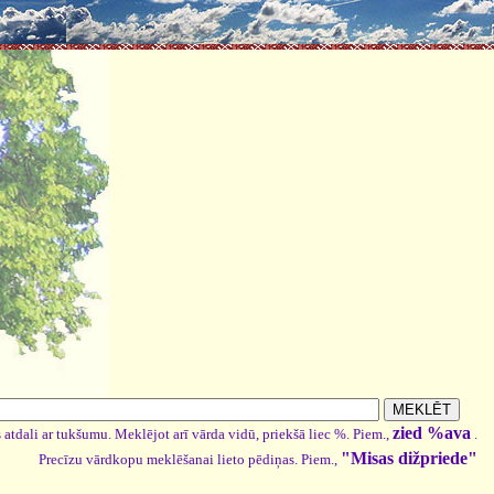
zied %ava
 atdali ar tukšumu. Meklējot arī vārda vidū, priekšā liec %. Piem.,
.
"Misas dižpriede"
Precīzu vārdkopu meklēšanai lieto pēdiņas. Piem.,