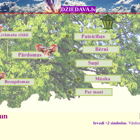
DZIEDAVA.lv
 un
Ievadi >2 simbolus.
Vārdus