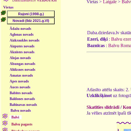
Daba.dziedava.lv
VEIDOTĀJI
Vietas >
Latgale
>
Balv
Vietas
Ādažu novads
Daba.dziedava.lv skatāmi
Aglonas novads
Ezeri, dīķi
:
Balvu ezer
Aizkraukles novads
Baznīcas
:
Balvu Romas
Aizputes novads
Aknīstes novads
Alojas novads
Alsungas novads
Alūksnes novads
Amatas novads
Apes novads
Auces novads
Atlasīto attēlu skaits: 2
Babītes novads
Uzklikšķinot
uz fotogrā
Baldones novads
Baltinavas novads
Skatīties slīdrādi
/
Kome
Balvu novads
Ja vēlies atzīmēt īpaši 
Balvi
Balvu pagasts