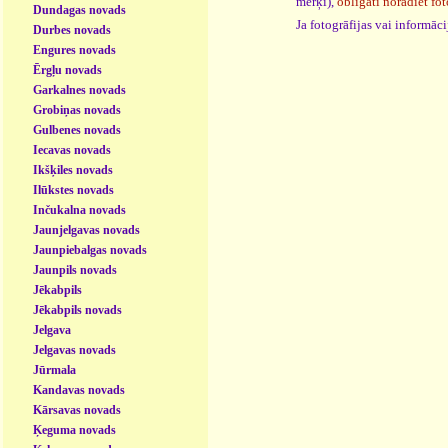
mērķi),
obligāti norādiet fot
Dundagas novads
Ja fotogrāfijas vai informā
Durbes novads
Engures novads
Ērgļu novads
Garkalnes novads
Grobiņas novads
Gulbenes novads
Iecavas novads
Ikšķiles novads
Ilūkstes novads
Inčukalna novads
Jaunjelgavas novads
Jaunpiebalgas novads
Jaunpils novads
Jēkabpils
Jēkabpils novads
Jelgava
Jelgavas novads
Jūrmala
Kandavas novads
Kārsavas novads
Ķeguma novads