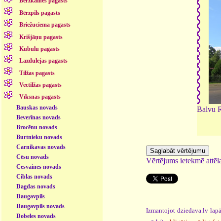
Bērzkalnes pagasts
Bērzpils pagasts
Briežuciema pagasts
Krišjāņu pagasts
Kubulu pagasts
Lazdulejas pagasts
Tilžas pagasts
Vectilžas pagasts
Vīksnas pagasts
Bauskas novads
Balvu R
Beverīnas novads
Brocēnu novads
Burtnieku novads
Carnikavas novads
Cēsu novads
Vērtējums ietekmē attēla
Cesvaines novads
Ciblas novads
Dagdas novads
Daugavpils
Daugavpils novads
Izmantojot dziedava.lv lapā
Dobeles novads