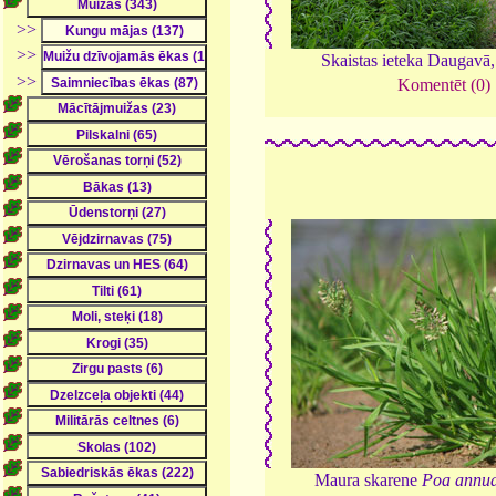
>>
>>
Skaistas ieteka Daugavā
>>
Komentēt (0)
Maura skarene
Poa annu