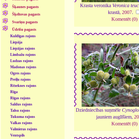
Krasta veronika
Veronica teu
Šķaunes pagasts
krastā,
2007
.
Šķeltovas pagasts
Komentēt (0)
Svariņu pagasts
Ūdrīšu pagasts
Kuldīgas rajons
Liepāja
Liepājas rajons
Limbažu rajons
Ludzas rajons
Madonas rajons
Ogres rajons
Preiļu rajons
Rēzeknes rajons
Rīga
Rīgas rajons
Saldus rajons
Dziedniecības suņmēle
Cynoglos
Talsu rajons
jauniem auglīšiem,
20
Tukuma rajons
Valkas rajons
Komentēt (0)
Valmieras rajons
Ventspils