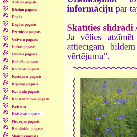
Aulejas pagasts
informāciju
par ta
Bērziņu pagasts
Dagda
Dagdas pagasts
Skatīties slīdrādi
Ezernieku pagasts
Ja vēlies atzīmēt 
Grāveru pagasts
attiecīgām bildē
Indras pagasts
vērtējumu".
Izvaltas pagasts
Kalniešu pagasts
Kaplavas pagasts
Kastuļinas pagasts
Ķepovas pagasts
Kombuļu pagasts
Konstantinovas pagasts
Krāslava
Krāslavas pagasts
Piedrujas pagasts
Robežnieku pagasts
Skaistas pagasts