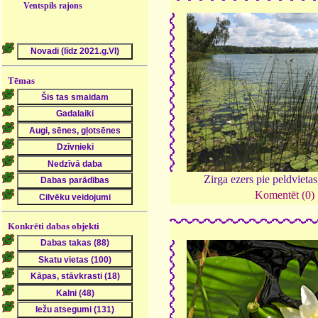
Ventspils rajons
Tēmas
Zirga ezers pie peldvieta
Komentēt (0)
Konkrēti dabas objekti