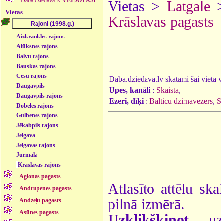
Daba.dziedava.lv
VEIDOTĀJI
Vietas >
Latgale
Vietas
Krāslavas pagasts
Aizkraukles rajons
Alūksnes rajons
Balvu rajons
Bauskas rajons
Cēsu rajons
Daba.dziedava.lv skatāmi šai vietā va
Daugavpils
Upes, kanāli
:
Skaista
,
Daugavpils rajons
Ezeri, dīķi
:
Balticu dzirnavezers
,
S
Dobeles rajons
Gulbenes rajons
Jēkabpils rajons
Jelgava
Jelgavas rajons
Jūrmala
Krāslavas rajons
Aglonas pagasts
Atlasīto attēlu ska
Andrupenes pagasts
pilnā izmērā.
Andzeļu pagasts
Asūnes pagasts
Uzklikšķinot
uz 