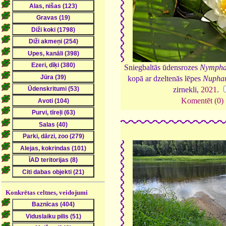
Sniegbaltās ūdensrozes
Nympha
kopā ar dzeltenās lēpes
Nuphar
zirnekli,
2021
.
Komentēt (0)
Konkrētas celtnes, veidojumi