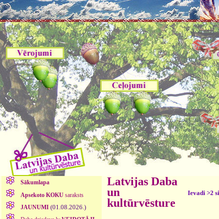
Latvijas Daba
Sākumlapa
un
Ievadi >2 s
Apsekoto KOKU
saraksts
kultūrvēsture
(01.08.2026.)
JAUNUMI