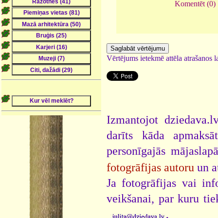
Komentēt (0)
Vērtējums ietekmē attēla atrašanos la
Izmantojot dziedava.lv
darīts kāda apmaksāt
personīgajās mājaslap
fotogrāfijas autoru
un a
Ja fotogrāfijas vai i
veikšanai, par kuru ti
.