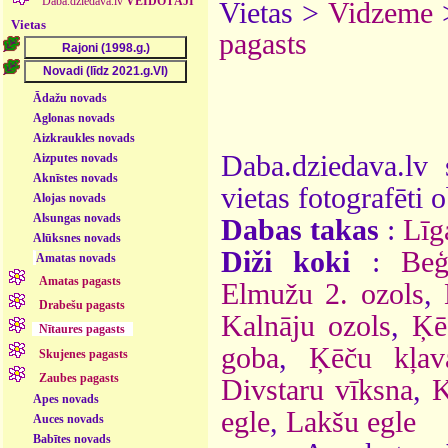
Daba.dziedava.lv
VEIDOTĀJI
Vietas >
Vidzeme
Vietas
pagasts
Ādažu novads
Aglonas novads
Aizkraukles novads
Daba.dziedava.lv 
Aizputes novads
Aknīstes novads
vietas fotografēti o
Alojas novads
Alsungas novads
Dabas takas
:
Līg
Alūksnes novads
Diži koki
:
Beģ
Amatas novads
Amatas pagasts
Elmužu 2. ozols
,
Drabešu pagasts
Kalnāju ozols
,
Ķē
Nītaures pagasts
goba
,
Ķēču kļav
Skujenes pagasts
Zaubes pagasts
Divstaru vīksna
,
K
Apes novads
egle
,
Lakšu egle
Auces novads
Babītes novads