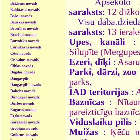
Apsekoto
Baldones novads
saraksts
:
12 dižko
Baltinavas novads
Balvu novads
Visu daba.dzieda
Bauskas novads
Beverīnas novads
saraksts
:
13 ieraks
Brocēnu novads
Upes, kanāli
Burtnieku novads
Carnikavas novads
Silupīte (Mergupes
Cēsu novads
Ezeri, dīķi
:
Asaru
Cesvaines novads
Ciblas novads
Parki, dārzi, zoo
Dagdas novads
Daugavpils
parks
,
Daugavpils novads
ĪAD teritorijas
:
A
Dobeles novads
Dundagas novads
Baznīcas
:
Nītau
Durbes novads
pareizticīgo baznīc
Engures novads
Ērgļu novads
Viduslaiku pilis
:
Garkalnes novads
Grobiņas novads
Muižas
:
Ķēču m
Gulbenes novads