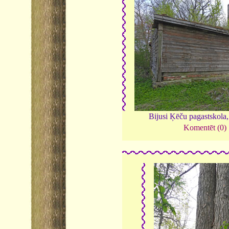
Bijusi Ķēču pagastskola
Komentēt (0)