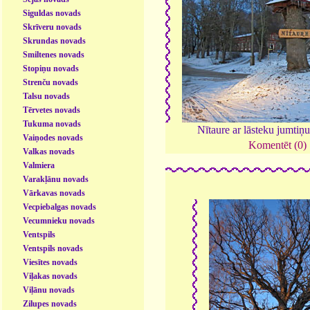
Siguldas novads
Skrīveru novads
Skrundas novads
Smiltenes novads
Stopiņu novads
Strenču novads
Talsu novads
Tērvetes novads
Tukuma novads
Nītaure ar lāsteku jumtiņ
Vaiņodes novads
Komentēt (0)
Valkas novads
Valmiera
Varakļānu novads
Vārkavas novads
Vecpiebalgas novads
Vecumnieku novads
Ventspils
Ventspils novads
Viesītes novads
Viļakas novads
Viļānu novads
Zilupes novads