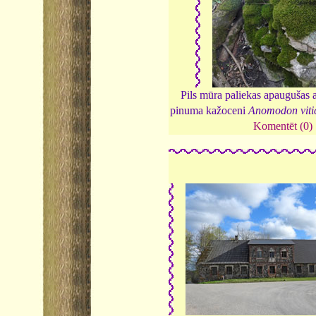
Pils mūra paliekas apaugušas a
pinuma kažoceni
Anomodon viti
Komentēt (0)