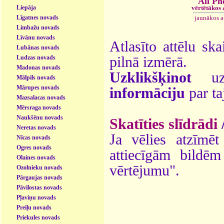
All Ph
vērtētākos
Liepāja
jaunākos 
Līgatnes novads
Limbažu novads
Līvānu novads
Atlasīto attēlu ska
Lubānas novads
pilnā izmērā.
Ludzas novads
Madonas novads
Uzklikšķinot
uz 
Mālpils novads
Mārupes novads
informāciju
par ta
Mazsalacas novads
Mērsraga novads
Naukšēnu novads
Skatīties slīdrādi
Neretas novads
Ja vēlies atzīmēt 
Nīcas novads
Ogres novads
attiecīgām bildē
Olaines novads
vērtējumu".
Ozolnieku novads
Pārgaujas novads
Pāvilostas novads
Pļaviņu novads
Preiļu novads
Priekules novads