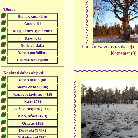
Tēmas
Elmužu varenais ozols ceļa 
Komentēt (0)
Konkrēti dabas objekti