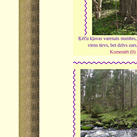
Ķēču kļavas varenais stumbrs, 
viens tievs, bet dzīvs zar
Komentēt (0)