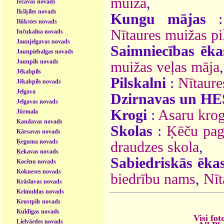
muiža
,
Iecavas novads
Ikšķiles novads
Kungu mājas
Ilūkstes novads
Nītaures muižas pi
Inčukalna novads
Jaunjelgavas novads
Saimniecības ēka
Jaunpiebalgas novads
Jaunpils novads
muižas veļas māja
,
Jēkabpils
Pilskalni
:
Nītaure
Jēkabpils novads
Jelgava
Dzirnavas un HE
Jelgavas novads
Krogi
:
Asaru kro
Jūrmala
Kandavas novads
Skolas
:
Ķēču pag
Kārsavas novads
Ķeguma novads
draudzes skola
,
Ķekavas novads
Sabiedriskās ēka
Kocēnu novads
Kokneses novads
biedrību nams
,
Nīt
Krāslavas novads
Krimuldas novads
Krustpils novads
Kuldīgas novads
Visi fot
Lielvārdes novads