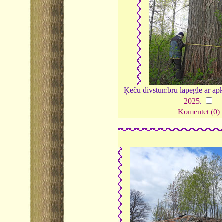
Ķēču divstumbru lapegle ar ap
2025
.
Komentēt (0)