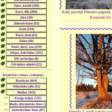
Kāds purviņš Nītaures pagastā,
Komentēt (0)
Konkrētas celtnes, veidojumi
>>
>>
>>
Elmužu 2. ozols vakara sau