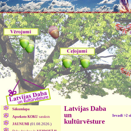
Latvijas Daba
Sākumlapa
un
Ievadi >2 s
Apsekoto KOKU
saraksts
kultūrvēsture
(01.08.2026.)
JAUNUMI