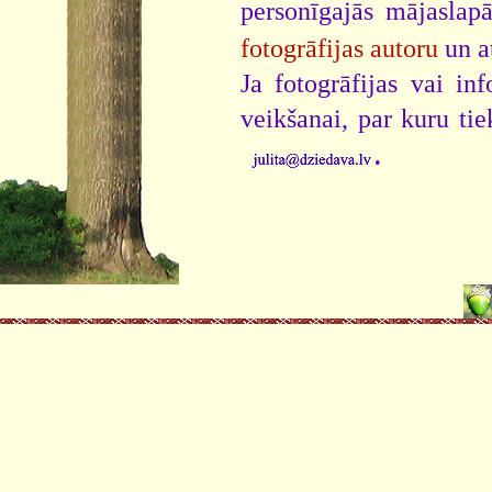
personīgajās mājaslap
fotogrāfijas autoru
un a
Ja fotogrāfijas vai i
veikšanai, par kuru ti
.