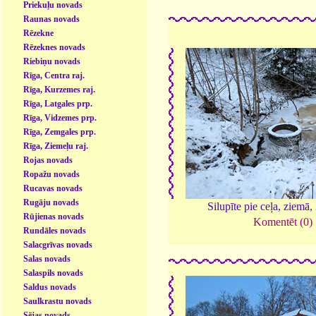
Priekuļu novads
Raunas novads
Rēzekne
Rēzeknes novads
Riebiņu novads
Rīga, Centra raj.
Rīga, Kurzemes raj.
Rīga, Latgales prp.
Rīga, Vidzemes prp.
Rīga, Zemgales prp.
Rīga, Ziemeļu raj.
Rojas novads
Ropažu novads
Rucavas novads
Rugāju novads
Silupīte pie ceļa, ziemā,
Rūjienas novads
Komentēt (0)
Rundāles novads
Salacgrīvas novads
Salas novads
Salaspils novads
Saldus novads
Saulkrastu novads
Sējas novads