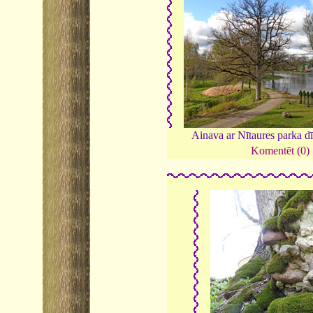
Ainava ar Nītaures parka d
Komentēt (0)