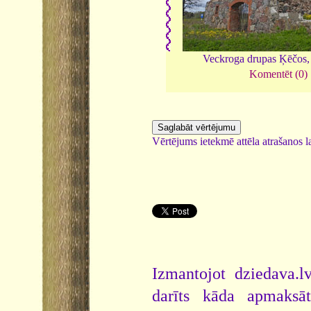
Veckroga drupas Ķēčos
Komentēt (0)
Vērtējums ietekmē attēla atrašanos la
Izmantojot dziedava.lv
darīts kāda apmaksāt