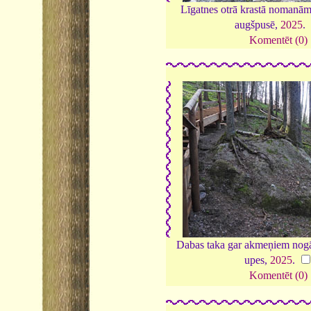
Līgatnes otrā krastā nomanām
augšpusē,
2025
.
Komentēt (0)
Dabas taka gar akmeņiem nogā
upes,
2025
.
Komentēt (0)