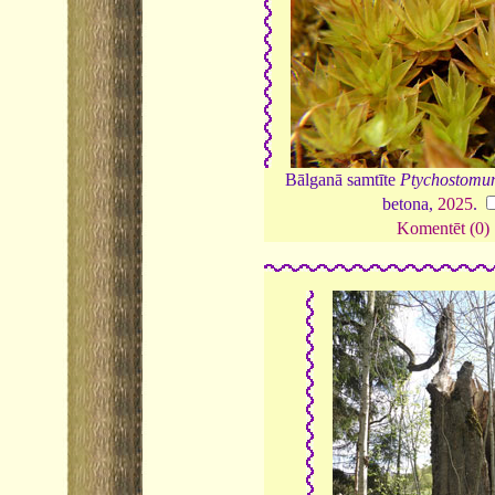
Bālganā samtīte
Ptychostomum
betona,
2025
.
Komentēt (0)