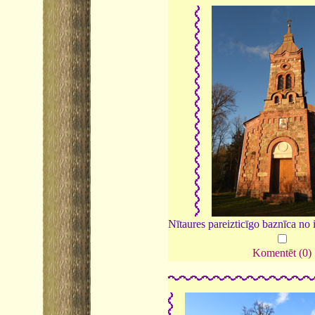
Nītaures pareizticīgo baznīca no 
Komentēt (0)