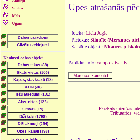
Akmeņi
Upes atrašanās pēc
Smiltis
Māls
Uguns
Ieteka:
Lielā Jugla
Pietekas:
Silupīte (Mergupes piet
Saistītie objekti:
Nītaures pilskaln
Konkrēti dabas objekti
Papildus info:
campo.laivas.lv
Pārskats (
pietekas, ūd
Tributaries, wa
Pārskats ar bildēm