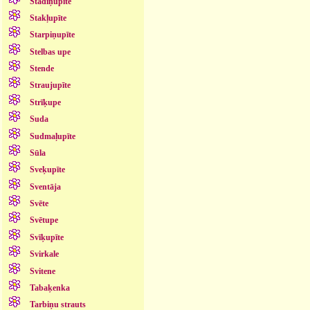
Stādiņupīte
Stakļupīte
Starpiņupīte
Stelbas upe
Stende
Straujupīte
Strīķupe
Suda
Sudmaļupīte
Sūla
Sveķupīte
Sventāja
Svēte
Svētupe
Svīķupīte
Svirkale
Svitene
Tabaķenka
Tarbiņu strauts