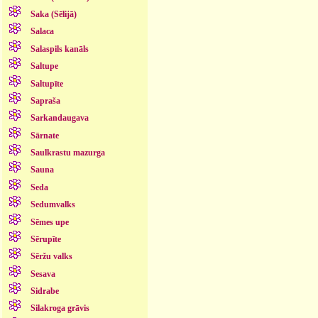
Saka (Sēlijā)
Salaca
Salaspils kanāls
Saltupe
Saltupīte
Sapraša
Sarkandaugava
Sārnate
Saulkrastu mazurga
Sauna
Seda
Sedumvalks
Sēmes upe
Sērupīte
Sēržu valks
Sesava
Sidrabe
Silakroga grāvis