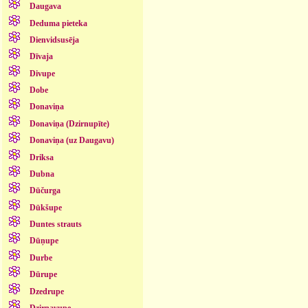
Daugava
Deduma pieteka
Dienvidsusēja
Dīvaja
Divupe
Dobe
Donaviņa
Donaviņa (Dzirnupīte)
Donaviņa (uz Daugavu)
Driksa
Dubna
Dūčurga
Dūkšupe
Duntes strauts
Dūņupe
Durbe
Dūrupe
Dzedrupe
Dzirnavupe