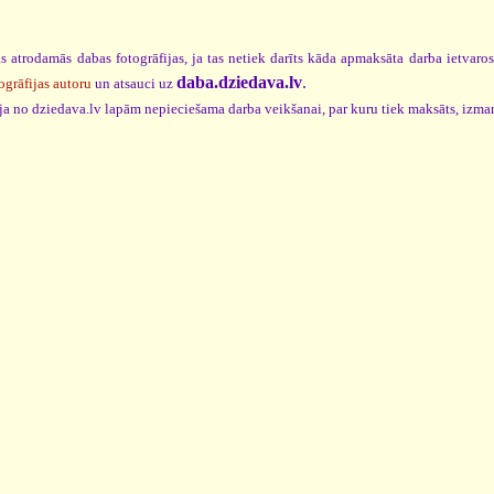
s atrodamās dabas fotogrāfijas, ja tas netiek darīts kāda apmaksāta darba ietvaro
daba.dziedava.lv
.
ogrāfijas autoru
un atsauci uz
cija no dziedava.lv lapām nepieciešama darba veikšanai, par kuru tiek maksāts, izma