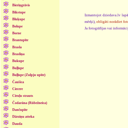
Bieriņgrāvis
Bikstupe
Izmantojot dziedava.lv lapā
Bluķupe
mērķi),
obligāti norādiet fot
Bolupe
Ja fotogrāfijas vai informā
Borne
Brantupīte
Brasla
Brasliņa
Bukupe
Buļļupe
Buļļupe (Zulpju upīte)
Čaušica
Ciecere
Cīruļu strauts
Čodarāna (Rūbežneica)
Dančupīte
Dārziņu atteka
Dauda