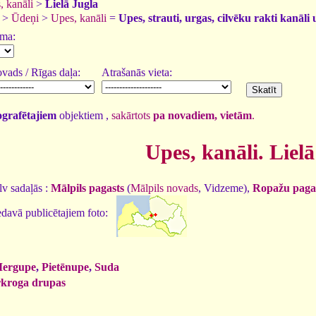
, kanāli
>
Lielā Jugla
>
Ūdeņi
>
Upes, kanāli
=
Upes, strauti, urgas, cilvēku rakti kanāli 
uma:
vads / Rīgas daļa:
Atrašanās vieta:
tografētajiem
objektiem ,
sakārtots
pa novadiem, vietām
.
Upes, kanāli. Lielā
v sadaļās :
Mālpils pagasts
(
Mālpils novads
, Vidzeme),
Ropažu paga
davā publicētajiem foto:
ergupe
,
Pietēnupe
,
Suda
rkroga drupas