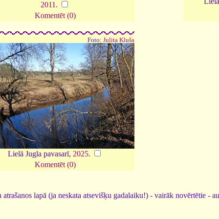
Liel
2011
.
Komentēt (0)
Foto:
Julita Kluša
Lielā Jugla pavasarī,
2025
.
Komentēt (0)
 atrašanos lapā (ja neskata atsevišķu gadalaiku!) - vairāk novērtētie - a