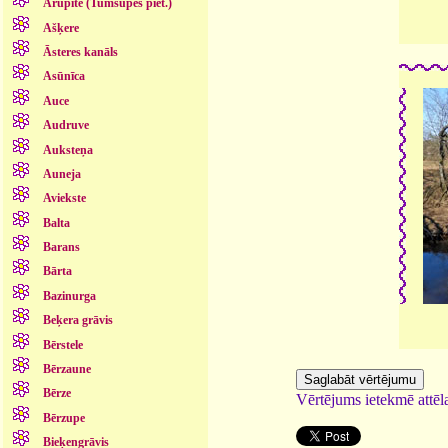
Arupīte (Tumšupes piet.)
Ašķere
Āsteres kanāls
Asūnīca
Auce
Audruve
Auksteņa
Auneja
Aviekste
Balta
Barans
Bārta
Bazinurga
Beķera grāvis
Bērstele
Bērzaune
Bērze
Vērtējums ietekmē attēla
Bērzupe
Bieķengrāvis