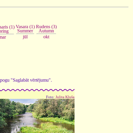
Vasara (1)
Rudens (3)
aris (1)
Summer
Autumn
pring
jūl
okt
mar
ed pogu "Saglabāt vērtējumu".
Foto:
Julita Kluša