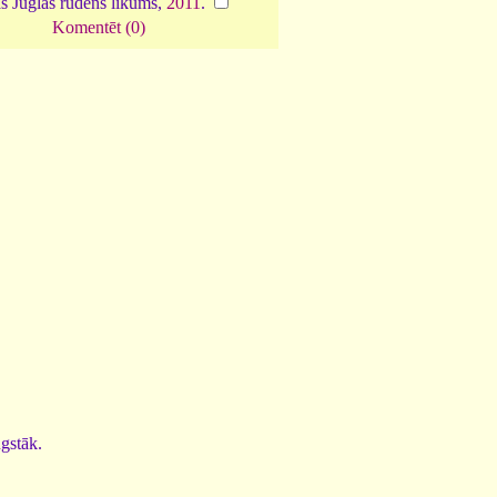
ās Juglas rudens līkums,
2011
.
Komentēt (0)
ugstāk.