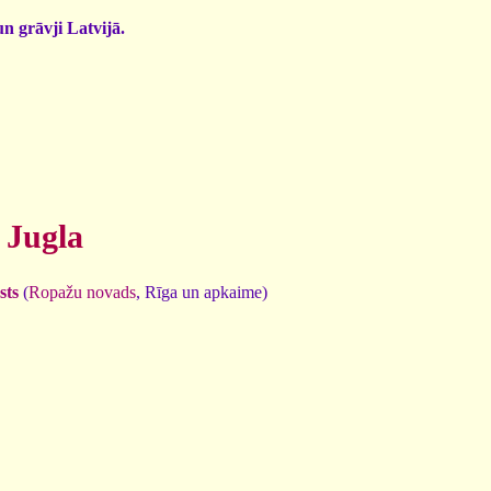
un grāvji Latvijā.
 Jugla
sts
(
Ropažu novads
, Rīga un apkaime)