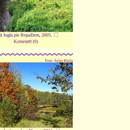
lā Jugla pie Ropažiem,
2005
.
Komentēt (0)
Foto:
Julita Kluša