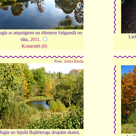
Jugla ar atspulgiem un dūmiem Sidgundā no
Lie
tilta,
2011
.
Komentēt (0)
Foto:
Julita Kluša
 Jugla no bijušā Bajārkroga drupām skatot,