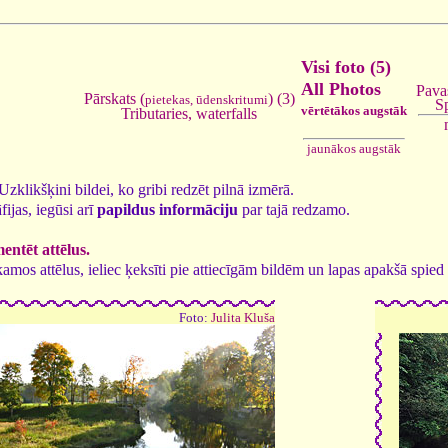
Visi foto (5)
All Photos
Pavas
Pārskats (
) (3)
pietekas, ūdenskritumi
S
vērtētākos augstāk
Tributaries, waterfalls
jaunākos augstāk
. Uzklikšķini bildei, ko gribi redzēt pilnā izmērā.
fijas, iegūsi arī
papildus informāciju
par tajā redzamo.
ntēt attēlus.
tīkamos attēlus, ieliec ķeksīti pie attiecīgām bildēm un lapas apakšā spi
Foto:
Julita Kluša