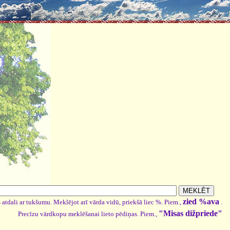
zied %ava
 atdali ar tukšumu. Meklējot arī vārda vidū, priekšā liec %. Piem.,
.
"Misas dižpriede"
Precīzu vārdkopu meklēšanai lieto pēdiņas. Piem.,