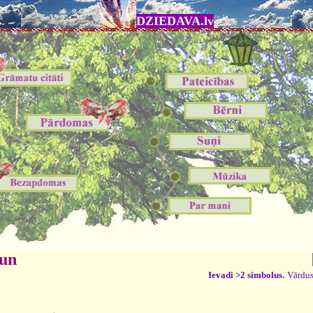
DZIEDAVA.lv
 un
Ievadi >2 simbolus.
Vārdus