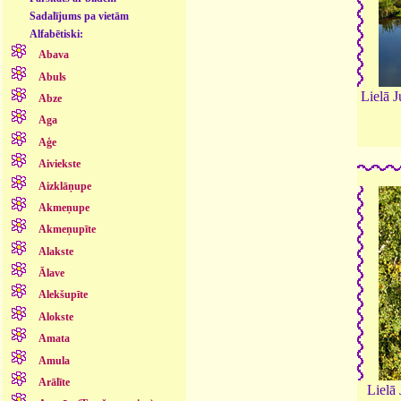
Sadalījums pa vietām
Alfabētiski:
Abava
Abuls
Lielā 
Abze
Aga
Aģe
Aiviekste
Aizklāņupe
Akmeņupe
Akmeņupīte
Alakste
Ālave
Alekšupīte
Alokste
Amata
Amula
Arālīte
Lielā