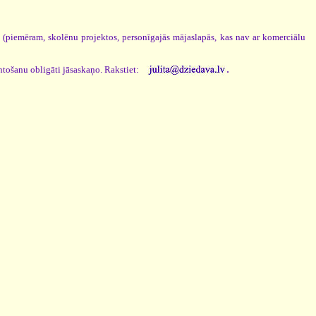
s (piemēram, skolēnu projektos, personīgajās mājaslapās, kas nav ar komerciālu
.
ntošanu obligāti jāsaskaņo. Rakstiet: