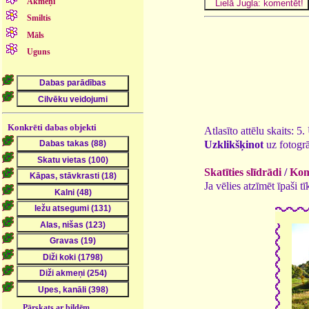
Akmeņi
Smiltis
Māls
Uguns
Konkrēti dabas objekti
Atlasīto attēlu skaits: 5
Uzklikšķinot
uz fotogrā
Skatīties slīdrādi
/
Kome
Ja vēlies atzīmēt īpaši 
Pārskats ar bildēm