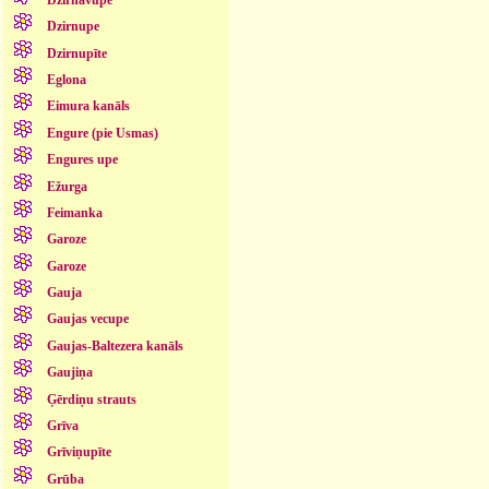
Dzirnupe
Dzirnupīte
Eglona
Eimura kanāls
Engure (pie Usmas)
Engures upe
Ežurga
Feimanka
Garoze
Garoze
Gauja
Gaujas vecupe
Gaujas-Baltezera kanāls
Gaujiņa
Ģērdiņu strauts
Grīva
Grīviņupīte
Grūba