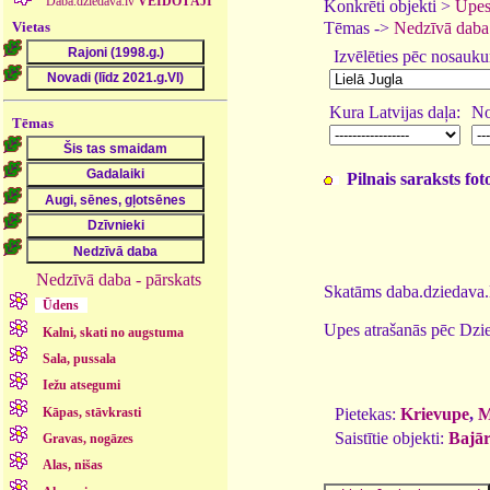
Daba.dziedava.lv
VEIDOTĀJI
Konkrēti objekti >
Upes
Vietas
Tēmas ->
Nedzīvā daba
Izvēlēties pēc nosauk
Kura Latvijas daļa:
No
Tēmas
Pilnais saraksts fo
Nedzīvā daba - pārskats
Skatāms daba.dziedava.l
Ūdens
Upes atrašanās pēc Dzie
Kalni, skati no augstuma
Sala, pussala
Iežu atsegumi
Kāpas, stāvkrasti
Pietekas:
Krievupe
,
M
Saistītie objekti:
Bajā
Gravas, nogāzes
Alas, nišas