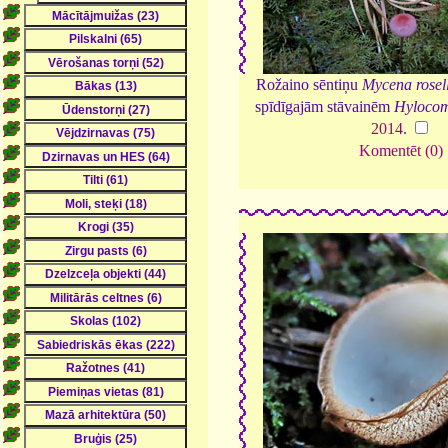
Rožaino sēntiņu
Mycena rosel
spīdīgajām stāvainēm
Hylocom
2014
.
Komentēt (0)