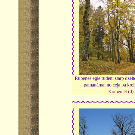
Rubenes egle rudenī starp dzel
pamanāma; no ceļa pa krei
Komentēt (0)