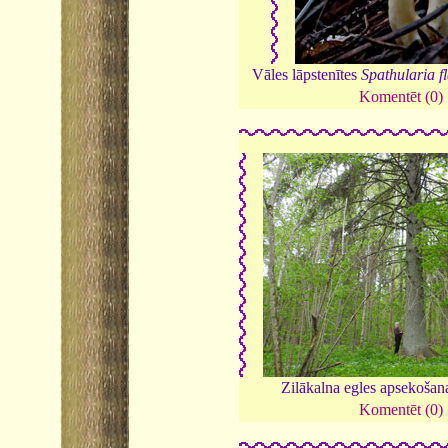
Vāles lāpstenītes
Spathularia f
Komentēt (0)
Zilākalna egles apsekošan
Komentēt (0)