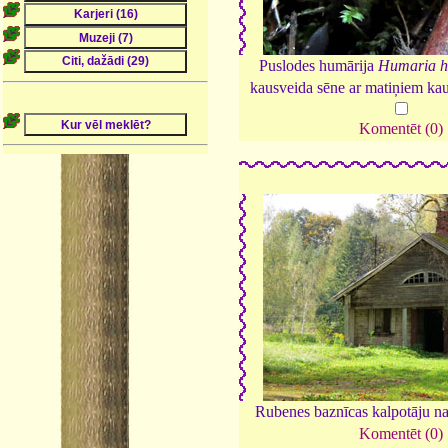
Puslodes humārija
Humaria h
kausveida sēne ar matiņiem ka
Komentēt (0)
Rubenes baznīcas kalpotāju n
Komentēt (0)