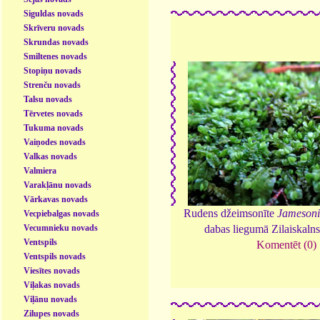
Siguldas novads
Skrīveru novads
Skrundas novads
Smiltenes novads
Stopiņu novads
Strenču novads
Talsu novads
Tērvetes novads
Tukuma novads
Vaiņodes novads
Valkas novads
Valmiera
Varakļānu novads
Vārkavas novads
Rudens džeimsonīte
Jamesoni
Vecpiebalgas novads
dabas liegumā Zilaiskaln
Vecumnieku novads
Ventspils
Komentēt (0)
Ventspils novads
Viesītes novads
Viļakas novads
Viļānu novads
Zilupes novads