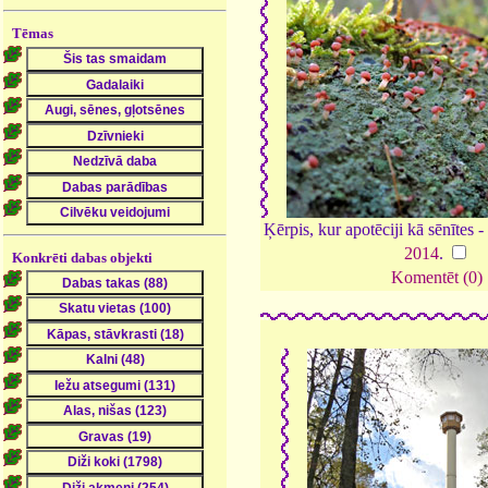
Tēmas
Ķērpis, kur apotēciji kā sēnītes -
2014
.
Konkrēti dabas objekti
Komentēt (0)