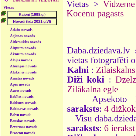
Daba.dziedava.lv
VEIDOTĀJI
Vietas >
Vidzeme
Vietas
Kocēnu pagasts
Ādažu novads
Aglonas novads
Aizkraukles novads
Daba.dziedava.lv 
Aizputes novads
Aknīstes novads
vietas fotografēti o
Alojas novads
Alsungas novads
Kalni
:
Zilaiskalns
Alūksnes novads
Diži koki
:
Dzelz
Amatas novads
Apes novads
Zilākalna egle
Auces novads
Apsekoto
Babītes novads
Baldones novads
saraksts
:
4 dižkok
Baltinavas novads
Balvu novads
Visu daba.dzieda
Bauskas novads
saraksts
:
6 ierakst
Beverīnas novads
Brocēnu novads