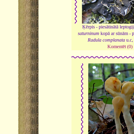
Ķērpis - piesātinātā leptogi
saturninum
kopā ar sūnām - p
Radula complanata
u.c
Komentēt (0)