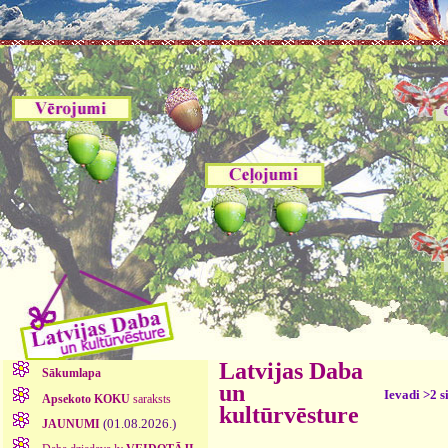
Latvijas Daba
Sākumlapa
un
Ievadi >2 s
Apsekoto KOKU
saraksts
kultūrvēsture
(01.08.2026.)
JAUNUMI