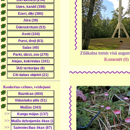
Zilākalna tornis visā augu
Komentēt (0)
Konkrētas celtnes, veidojumi
>>
>>
>>