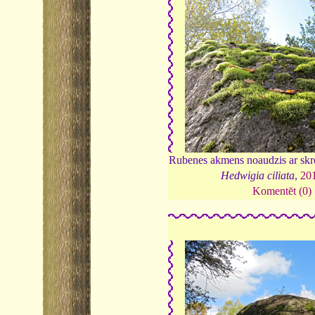
Rubenes akmens noaudzis ar skro
Hedwigia ciliata
,
20
Komentēt (0)