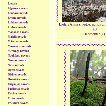
Liepāja
Līgatnes novads
Limbažu novads
Līvānu novads
Lubānas novads
Lielais Ansis sniegos, augos un
Ludzas novads
Madonas novads
Komentēt (1)
Mālpils novads
Mārupes novads
Mazsalacas novads
Mērsraga novads
Naukšēnu novads
Neretas novads
Nīcas novads
Ogres novads
Olaines novads
Ozolnieku novads
Pārgaujas novads
Pāvilostas novads
Pļaviņu novads
Preiļu novads
Priekules novads