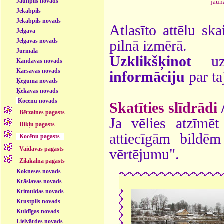
Jaunpils novads
jaun
Jēkabpils
Jēkabpils novads
Atlasīto attēlu ska
Jelgava
Jelgavas novads
pilnā izmērā.
Jūrmala
Uzklikšķinot
uz 
Kandavas novads
Kārsavas novads
informāciju
par ta
Ķeguma novads
Ķekavas novads
Kocēnu novads
Skatīties slīdrādi
Bērzaines pagasts
Ja vēlies atzīmēt 
Dikļu pagasts
attiecīgām bildē
Kocēnu pagasts
Vaidavas pagasts
vērtējumu".
Zilākalna pagasts
Kokneses novads
Krāslavas novads
Krimuldas novads
Krustpils novads
Kuldīgas novads
Lielvārdes novads