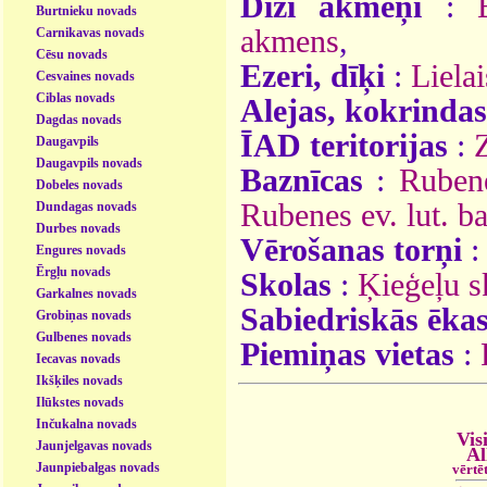
Diži akmeņi
:
Burtnieku novads
akmens
,
Carnikavas novads
Cēsu novads
Ezeri, dīķi
:
Liela
Cesvaines novads
Ciblas novads
Alejas, kokrindas
Dagdas novads
ĪAD teritorijas
:
Daugavpils
Daugavpils novads
Baznīcas
:
Rubene
Dobeles novads
Rubenes ev. lut. b
Dundagas novads
Durbes novads
Vērošanas torņi
Engures novads
Ērgļu novads
Skolas
:
Ķieģeļu s
Garkalnes novads
Sabiedriskās ēka
Grobiņas novads
Gulbenes novads
Piemiņas vietas
:
Iecavas novads
Ikšķiles novads
Ilūkstes novads
Inčukalna novads
Vis
Jaunjelgavas novads
Al
Jaunpiebalgas novads
vērtē