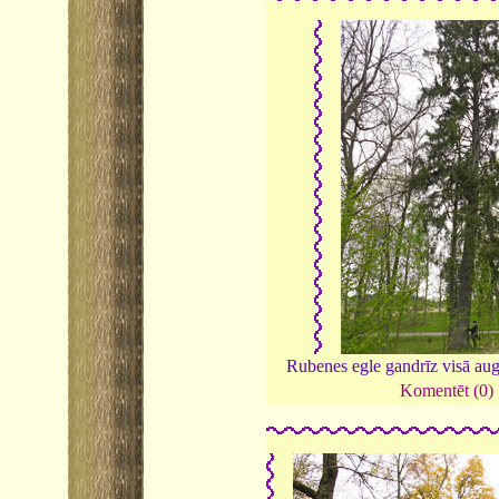
Rubenes egle gandrīz visā a
Komentēt (0)