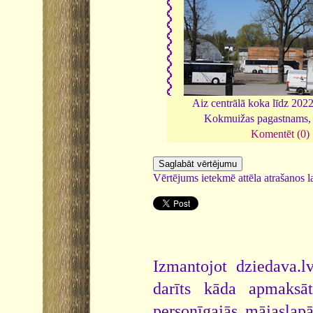
Aiz centrālā koka līdz 202
Kokmuižas pagastnams
Komentēt (0)
Vērtējums ietekmē attēla atrašanos la
Izmantojot dziedava.lv
darīts kāda apmaksāt
personīgajās mājaslap