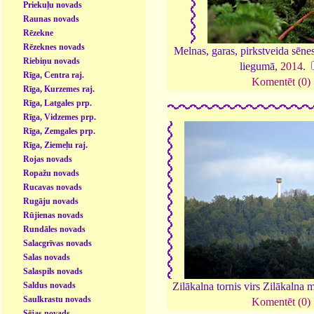
Priekuļu novads
Raunas novads
Rēzekne
Rēzeknes novads
Melnas, garas, pirkstveida sēne
Riebiņu novads
liegumā,
2014
.
Rīga, Centra raj.
Komentēt (0)
Rīga, Kurzemes raj.
Rīga, Latgales prp.
Rīga, Vidzemes prp.
Rīga, Zemgales prp.
Rīga, Ziemeļu raj.
Rojas novads
Ropažu novads
Rucavas novads
Rugāju novads
Rūjienas novads
Rundāles novads
Salacgrīvas novads
Salas novads
Salaspils novads
Zilākalna tornis virs Zilākalna
Saldus novads
Saulkrastu novads
Komentēt (0)
Sējas novads