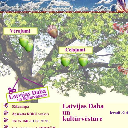
Latvijas Daba
Sākumlapa
un
Ievadi >2 s
Apsekoto KOKU
saraksts
kultūrvēsture
(01.08.2026.)
JAUNUMI