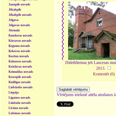
Jaunpils novads
Jēkabpils
Jēkabpils novads
Jelgava
Jelgavas novads
Jūrmala
Kandavas novads
Kārsavas novads
Ķeguma novads
Ķekavas novads
Kocēnu novads
Kokneses novads
Didrihšteinas jeb Laucesas mu
Krāslavas novads
2013
.
Krimuldas novads
Komentēt (0)
Krustpils novads
Kuldīgas novads
Lielvārdes novads
Liepāja
Vērtējums ietekmē attēla atrašanos la
Līgatnes novads
Limbažu novads
Līvānu novads
Lubānas novads