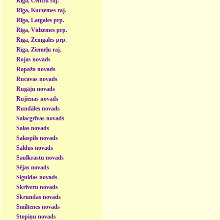
Rīga, Centra raj.
Rīga, Kurzemes raj.
Rīga, Latgales prp.
Rīga, Vidzemes prp.
Rīga, Zemgales prp.
Rīga, Ziemeļu raj.
Rojas novads
Ropažu novads
Rucavas novads
Rugāju novads
Rūjienas novads
Rundāles novads
Salacgrīvas novads
Salas novads
Salaspils novads
Saldus novads
Saulkrastu novads
Sējas novads
Siguldas novads
Skrīveru novads
Skrundas novads
Smiltenes novads
Stopiņu novads