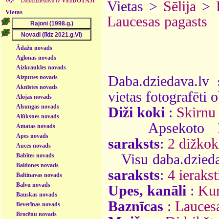
Daba.dziedava.lv
VEIDOTĀJI
Vietas >
Sēlija
>
Vietas
Laucesas pagasts
Ādažu novads
Aglonas novads
Aizkraukles novads
Daba.dziedava.lv 
Aizputes novads
Aknīstes novads
vietas fotografēti o
Alojas novads
Alsungas novads
Diži koki
:
Skirnu 
Alūksnes novads
Apsekoto
Amatas novads
Apes novads
saraksts
:
2 dižkok
Auces novads
Visu daba.dzieda
Babītes novads
Baldones novads
saraksts
:
4 ierakst
Baltinavas novads
Balvu novads
Upes, kanāli
:
Ku
Bauskas novads
Baznīcas
:
Lauces
Beverīnas novads
Brocēnu novads