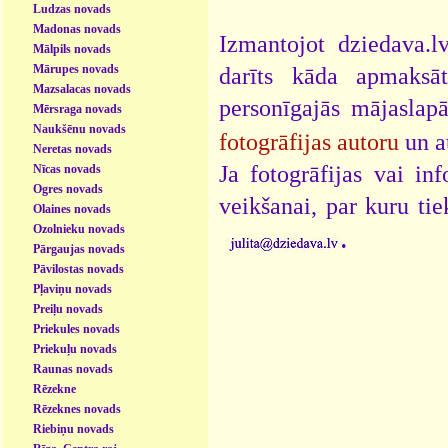
Ludzas novads
Madonas novads
Izmantojot dziedava.lv
Mālpils novads
Mārupes novads
darīts kāda apmaksāt
Mazsalacas novads
personīgajās mājaslap
Mērsraga novads
Naukšēnu novads
fotogrāfijas autoru
un a
Neretas novads
Ja fotogrāfijas vai i
Nīcas novads
Ogres novads
veikšanai, par kuru ti
Olaines novads
Ozolnieku novads
.
Pārgaujas novads
Pāvilostas novads
Pļaviņu novads
Preiļu novads
Priekules novads
Priekuļu novads
Raunas novads
Rēzekne
Rēzeknes novads
Riebiņu novads