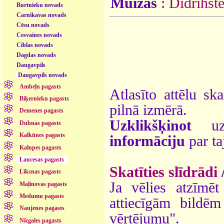
Muižas
:
Didrihšt
Burtnieku novads
Carnikavas novads
Cēsu novads
Cesvaines novads
Ciblas novads
Dagdas novads
Daugavpils
Daugavpils novads
Ambeļu pagasts
Atlasīto attēlu sk
Biķernieku pagasts
pilnā izmērā.
Demenes pagasts
Uzklikšķinot
uz 
Dubnas pagasts
Kalkūnes pagasts
informāciju
par ta
Kalupes pagasts
Laucesas pagasts
Skatīties slīdrādi
Līksnas pagasts
Ja vēlies atzīmēt 
Maļinovas pagasts
Medumu pagasts
attiecīgām bildē
Naujenes pagasts
vērtējumu".
Nīcgales pagasts