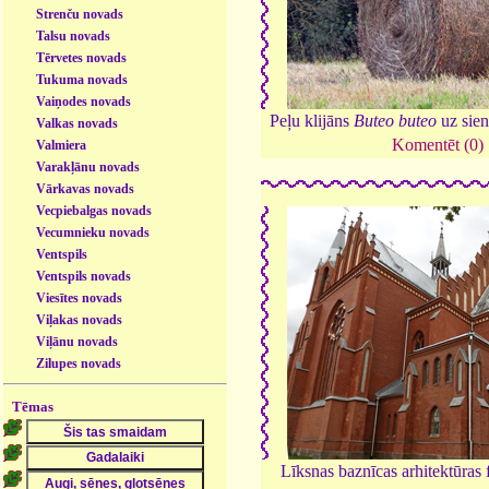
Strenču novads
Talsu novads
Tērvetes novads
Tukuma novads
Vaiņodes novads
Peļu klijāns
Buteo buteo
uz sien
Valkas novads
Komentēt (0)
Valmiera
Varakļānu novads
Vārkavas novads
Vecpiebalgas novads
Vecumnieku novads
Ventspils
Ventspils novads
Viesītes novads
Viļakas novads
Viļānu novads
Zilupes novads
Tēmas
Līksnas baznīcas arhitektūras