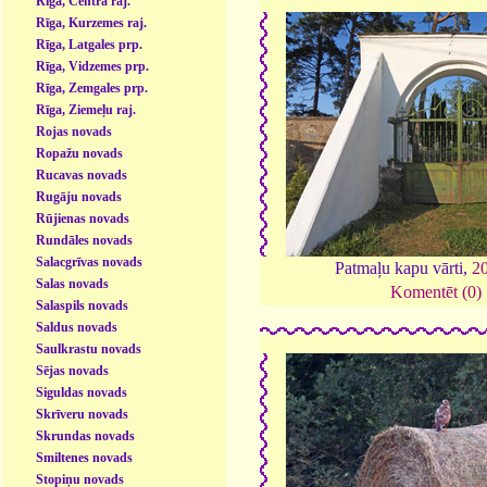
Rīga, Centra raj.
Rīga, Kurzemes raj.
Rīga, Latgales prp.
Rīga, Vidzemes prp.
Rīga, Zemgales prp.
Rīga, Ziemeļu raj.
Rojas novads
Ropažu novads
Rucavas novads
Rugāju novads
Rūjienas novads
Rundāles novads
Salacgrīvas novads
Patmaļu kapu vārti,
2
Salas novads
Komentēt (0)
Salaspils novads
Saldus novads
Saulkrastu novads
Sējas novads
Siguldas novads
Skrīveru novads
Skrundas novads
Smiltenes novads
Stopiņu novads