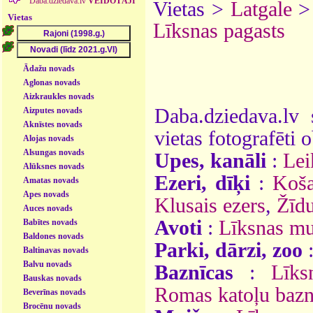
Daba.dziedava.lv
VEIDOTĀJI
Vietas >
Latgale
Vietas
Līksnas pagasts
Ādažu novads
Aglonas novads
Aizkraukles novads
Daba.dziedava.lv 
Aizputes novads
Aknīstes novads
vietas fotografēti o
Alojas novads
Alsungas novads
Upes, kanāli
:
Lei
Alūksnes novads
Ezeri, dīķi
:
Koša
Amatas novads
Apes novads
Klusais ezers
,
Žīdu
Auces novads
Avoti
:
Līksnas mu
Babītes novads
Baldones novads
Parki, dārzi, zoo
Baltinavas novads
Balvu novads
Baznīcas
:
Līks
Bauskas novads
Romas katoļu bazn
Beverīnas novads
Brocēnu novads