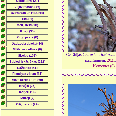
Cetrārijas
Cetraria ericetorum
izaugumiem,
2021
Komentēt (0)