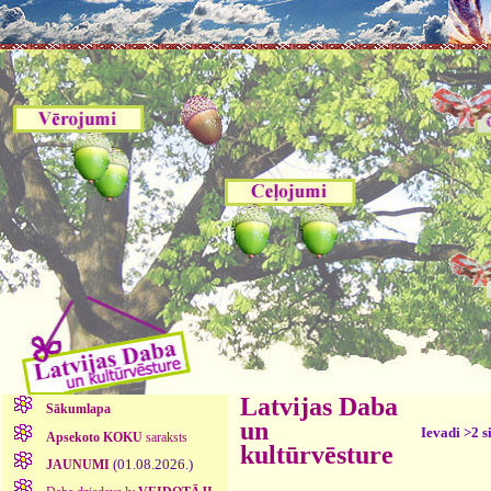
Latvijas Daba
Sākumlapa
un
Ievadi >2 s
Apsekoto KOKU
saraksts
kultūrvēsture
(01.08.2026.)
JAUNUMI