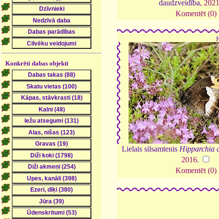
daudzveidība,
202
Komentēt (0)
Konkrēti dabas objekti
Lielais silsamtenis
Hipparchia 
2016
.
Komentēt (0)