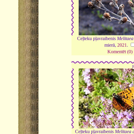
Ceļteku pļavraibenis
Melitae
mierā,
2021
.
Komentēt (0)
Ceļteku pļavraibenis
Melitaea