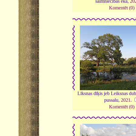
saimniecības ēka,
20
Komentēt (0)
Līksnas dīķis jeb Leiksnas duba
pussalu,
2021
.
Komentēt (0)