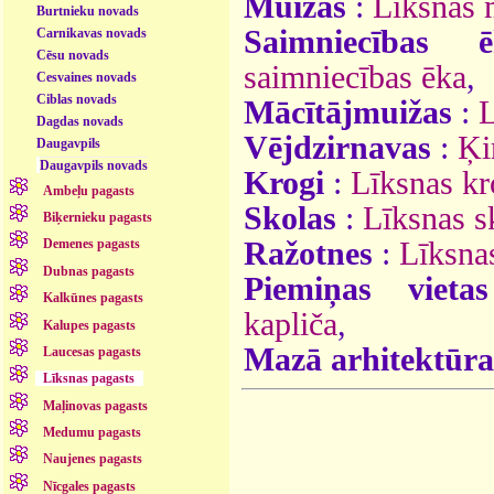
Muižas
:
Līksnas 
Burtnieku novads
Saimniecības ē
Carnikavas novads
Cēsu novads
saimniecības ēka
,
Cesvaines novads
Ciblas novads
Mācītājmuižas
:
L
Dagdas novads
Vējdzirnavas
:
Ķi
Daugavpils
Daugavpils novads
Krogi
:
Līksnas kr
Ambeļu pagasts
Skolas
:
Līksnas s
Biķernieku pagasts
Ražotnes
:
Līksnas
Demenes pagasts
Dubnas pagasts
Piemiņas vietas
Kalkūnes pagasts
kapliča
,
Kalupes pagasts
Mazā arhitektūra
Laucesas pagasts
Līksnas pagasts
Maļinovas pagasts
Medumu pagasts
Naujenes pagasts
Nīcgales pagasts