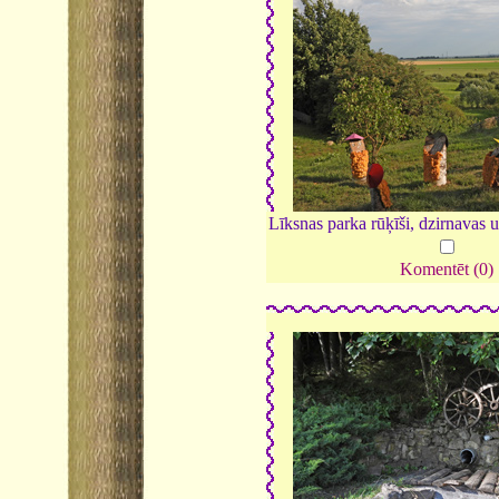
Līksnas parka rūķīši, dzirnavas u
Komentēt (0)