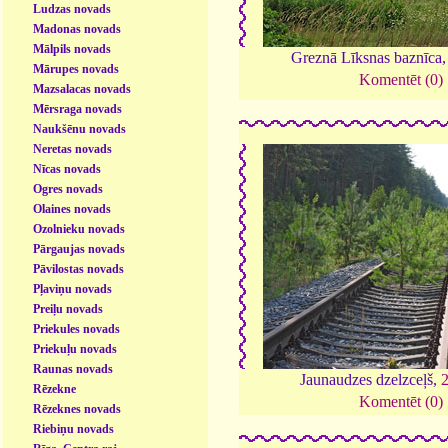
Ludzas novads
Madonas novads
Mālpils novads
Greznā Līksnas baznīca
Mārupes novads
Komentēt (0)
Mazsalacas novads
Mērsraga novads
Naukšēnu novads
Neretas novads
Nīcas novads
Ogres novads
Olaines novads
Ozolnieku novads
Pārgaujas novads
Pāvilostas novads
Pļaviņu novads
Preiļu novads
Priekules novads
Priekuļu novads
Raunas novads
Jaunaudzes dzelzceļš,
Rēzekne
Komentēt (0)
Rēzeknes novads
Riebiņu novads