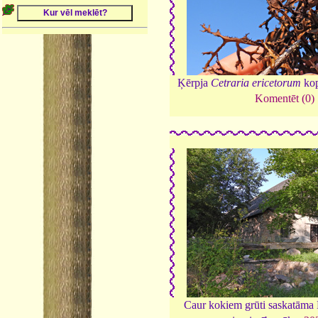
Ķērpja
Cetraria ericetorum
kop
Komentēt (0)
Caur kokiem grūti saskatāma