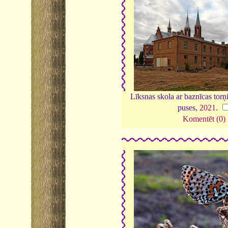
Līksnas skola ar baznīcas tor
puses,
2021
.
Komentēt (0)