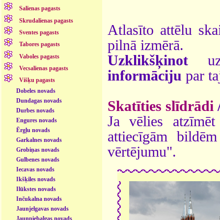
Salienas pagasts
Skrudalienas pagasts
Atlasīto attēlu ska
Sventes pagasts
pilnā izmērā.
Tabores pagasts
Uzklikšķinot
uz 
Vaboles pagasts
Vecsalienas pagasts
informāciju
par ta
Višķu pagasts
Dobeles novads
Dundagas novads
Skatīties slīdrādi
Durbes novads
Ja vēlies atzīmēt 
Engures novads
Ērgļu novads
attiecīgām bildē
Garkalnes novads
vērtējumu".
Grobiņas novads
Gulbenes novads
Iecavas novads
Ikšķiles novads
Ilūkstes novads
Inčukalna novads
Jaunjelgavas novads
Jaunpiebalgas novads