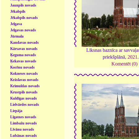
Jaunpils novads
Jēkabpils
Jēkabpils novads
Jelgava
Jelgavas novads
Jūrmala
Kandavas novads
Kārsavas novads
Līksnas baznīca ar savvaļ
Ķeguma novads
priekšplānā,
2021
Ķekavas novads
Komentēt (0)
Kocēnu novads
Kokneses novads
Krāslavas novads
Krimuldas novads
Krustpils novads
Kuldīgas novads
Lielvārdes novads
Liepāja
Līgatnes novads
Limbažu novads
Līvānu novads
Lubānas novads