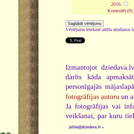
2016
.
Komentēt (0)
Vērtējums ietekmē attēla atrašanos la
Izmantojot dziedava.lv
darīts kāda apmaksāt
personīgajās mājaslap
fotogrāfijas autoru
un a
Ja fotogrāfijas vai i
veikšanai, par kuru ti
.