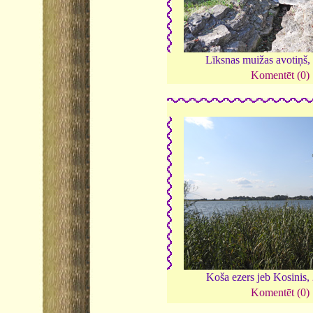
Līksnas muižas avotiņš,
Komentēt (0)
Koša ezers jeb Kosinis,
Komentēt (0)