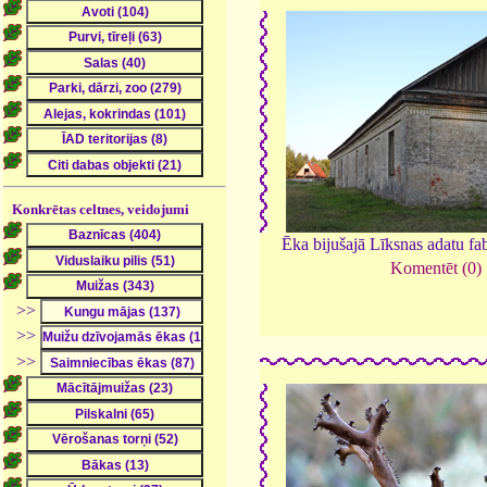
Konkrētas celtnes, veidojumi
Ēka bijušajā Līksnas adatu fa
Komentēt (0)
>>
>>
>>