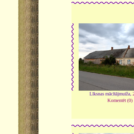
Līksnas mācītājmuiža,
Komentēt (0)