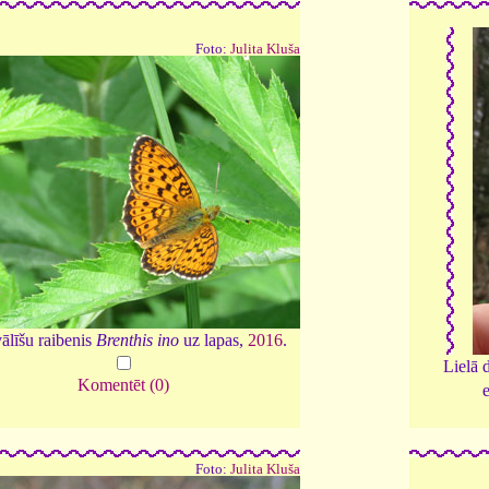
Foto:
Julita Kluša
ālīšu raibenis
Brenthis ino
uz lapas,
2016
.
Lielā 
Komentēt (0)
Foto:
Julita Kluša