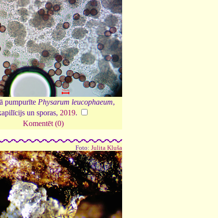
tā pumpurīte
Physarum leucophaeum
,
kapilīcijs un sporas,
2019
.
Komentēt (0)
Foto:
Julita Kluša