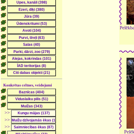
Pelēkba
Konkrētas celtnes, veidojumi
>>
>>
>>
Pelē