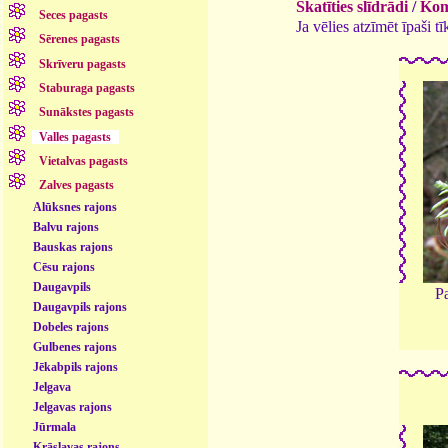
Skatīties slīdrādi
/
Kome
Seces pagasts
Ja vēlies atzīmēt īpaši 
Sērenes pagasts
Skrīveru pagasts
Staburaga pagasts
Sunākstes pagasts
Valles pagasts
Vietalvas pagasts
Zalves pagasts
Alūksnes rajons
Balvu rajons
Bauskas rajons
Cēsu rajons
Daugavpils
Pa
Daugavpils rajons
Dobeles rajons
Gulbenes rajons
Jēkabpils rajons
Jelgava
Jelgavas rajons
Jūrmala
Krāslavas rajons