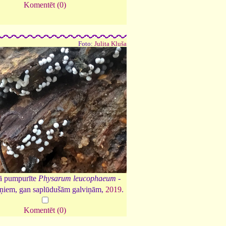
Komentēt (0)
Foto:
Julita Kluša
tā pumpurīte
Physarum leucophaeum
-
iņiem, gan saplūdušām galviņām,
2019
.
Komentēt (0)