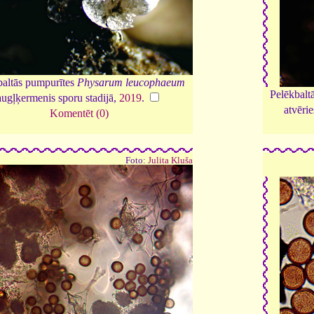
baltās pumpurītes
Physarum leucophaeum
Pelēkbalt
augļķermenis sporu stadijā,
2019
.
atvēri
Komentēt (0)
Foto:
Julita Kluša