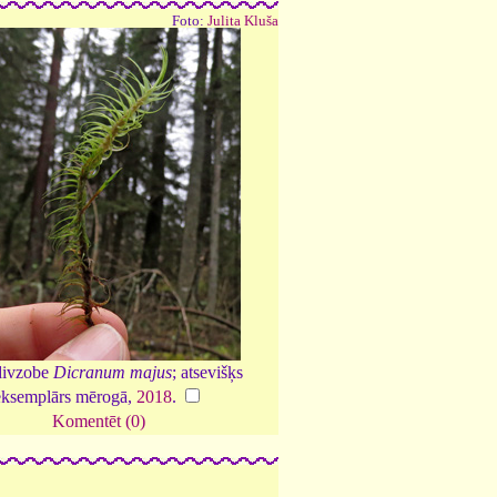
Foto:
Julita Kluša
divzobe
Dicranum majus
; atsevišķs
eksemplārs mērogā,
2018
.
Komentēt (0)