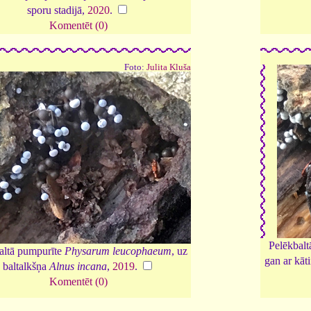
sporu stadijā,
2020
.
Komentēt (0)
Foto:
Julita Kluša
Pelēkbal
altā pumpurīte
Physarum leucophaeum
, uz
gan ar kāt
baltalkšņa
Alnus incana
,
2019
.
Komentēt (0)