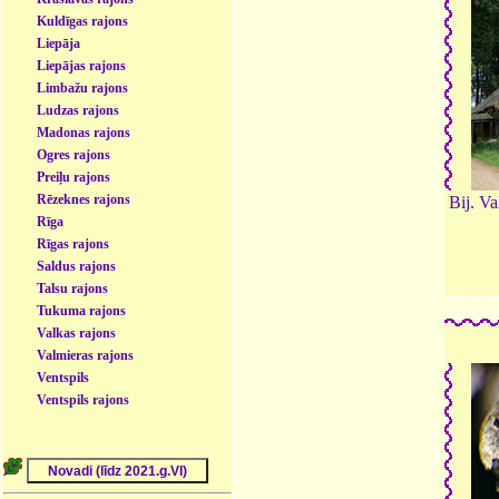
Kuldīgas rajons
Liepāja
Liepājas rajons
Limbažu rajons
Ludzas rajons
Madonas rajons
Ogres rajons
Preiļu rajons
Rēzeknes rajons
Bij. Va
Rīga
Rīgas rajons
Saldus rajons
Talsu rajons
Tukuma rajons
Valkas rajons
Valmieras rajons
Ventspils
Ventspils rajons