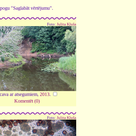
ed pogu "Saglabāt vērtējumu".
Foto:
Julita Kluša
ecava ar atsegumiem,
2013
.
Komentēt (0)
Foto:
Julita Kluša