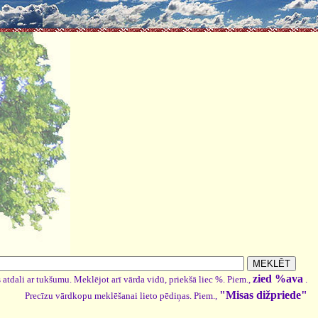
zied %ava
 atdali ar tukšumu. Meklējot arī vārda vidū, priekšā liec %. Piem.,
.
"Misas dižpriede"
Precīzu vārdkopu meklēšanai lieto pēdiņas. Piem.,