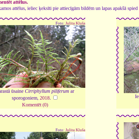
ntēt attēlus.
tīkamos attēlus, ieliec ķeksīti pie attiecīgām bildēm un lapas apakšā spi
Foto:
Julita Kluša
rastā ūsaine
Cirriphyllum piliferum
ar
I
sporogoniem,
2018
.
Komentēt (0)
Foto:
Julita Kluša