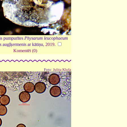
ās pumpurītes
Physarum leucophaeum
es augļķermenis ar kātiņu,
2019
.
Komentēt (0)
Foto:
Julita Kluša