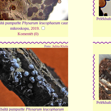
Pelēkbal
ltā pumpurīte
Physarum leucophaeum
caur
mikroskopu,
2019
.
Komentēt (0)
Foto:
Julita Kluša
Pelēkbal
kbaltā pumpurīte
Physarum leucophaeum