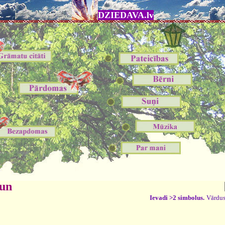
DZIEDAVA.lv
 un
Ievadi >2 simbolus.
Vārdus