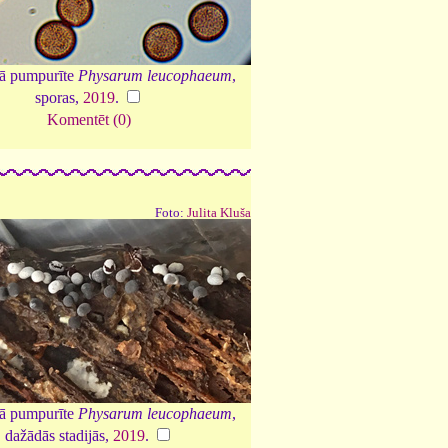
tā pumpurīte
Physarum leucophaeum
,
sporas,
2019
.
Komentēt (0)
Foto:
Julita Kluša
tā pumpurīte
Physarum leucophaeum
,
dažādās stadijās,
2019
.