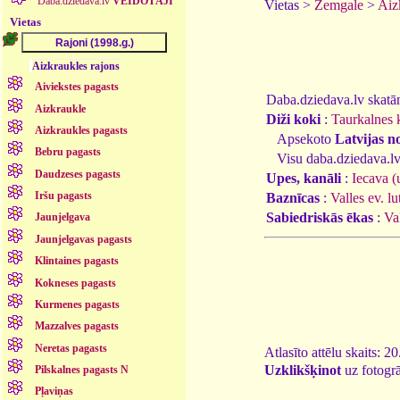
Daba.dziedava.lv
VEIDOTĀJI
Vietas >
Zemgale
>
Aiz
Vietas
Aizkraukles rajons
Aiviekstes pagasts
Daba.dziedava.lv skatāmi
Aizkraukle
Diži koki
:
Taurkalnes 
Aizkraukles pagasts
Apsekoto
Latvijas n
Bebru pagasts
Visu daba.dziedava.lv
Daudzeses pagasts
Upes, kanāli
:
Iecava (
Iršu pagasts
Baznīcas
:
Valles ev. lu
Sabiedriskās ēkas
:
Va
Jaunjelgava
Jaunjelgavas pagasts
Klintaines pagasts
Kokneses pagasts
Kurmenes pagasts
Mazzalves pagasts
Neretas pagasts
Atlasīto attēlu skaits: 2
Uzklikšķinot
uz fotogrā
Pilskalnes pagasts N
Pļaviņas