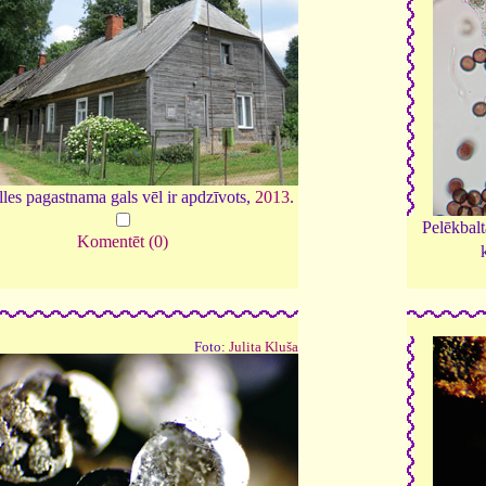
lles pagastnama gals vēl ir apdzīvots,
2013
.
Pelēkbal
Komentēt (0)
Foto:
Julita Kluša