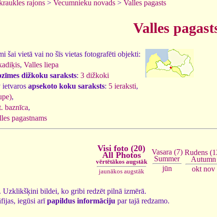
kraukles rajons
>
Vecumnieku novads
>
Valles pagasts
Valles pagast
 šai vietā vai no šīs vietas fotografēti objekti:
kadiķis
,
Valles liepa
ozīmes dižkoku saraksts
:
3 dižkoki
 ietvaros
apsekoto koku saraksts
:
5 ieraksti
,
upe)
,
t. baznīca
,
lles pagastnams
Visi foto (20)
Vasara (7)
Rudens (1
All Photos
Summer
Autumn
vērtētākos augstāk
jūn
okt
nov
jaunākos augstāk
0. Uzklikšķini bildei, ko gribi redzēt pilnā izmērā.
fijas, iegūsi arī
papildus informāciju
par tajā redzamo.