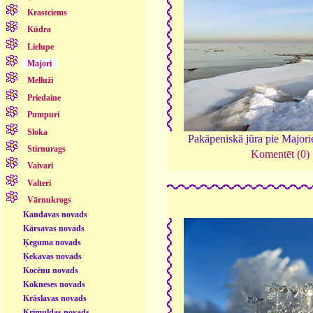
Krastciems
Kūdra
Lielupe
Majori
Melluži
Priedaine
Pumpuri
Sloka
Pakāpeniskā jūra pie Major
Stirnurags
Komentēt (0)
Vaivari
Valteri
Vārnukrogs
Kandavas novads
Kārsavas novads
Ķeguma novads
Ķekavas novads
Kocēnu novads
Kokneses novads
Krāslavas novads
Krimuldas novads