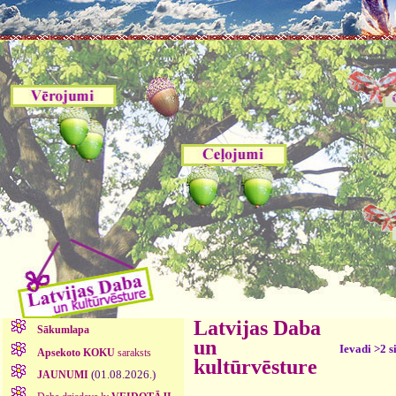
Latvijas Daba
Sākumlapa
un
Ievadi >2 s
Apsekoto KOKU
saraksts
kultūrvēsture
(01.08.2026.)
JAUNUMI