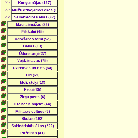
>>
>>
>>