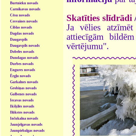
Burtnieku novads
Carnikavas novads
Cēsu novads
Skatīties slīdrādi
Cesvaines novads
Ja vēlies atzīmēt 
Ciblas novads
Dagdas novads
attiecīgām bildē
Daugavpils
vērtējumu".
Daugavpils novads
Dobeles novads
Dundagas novads
Durbes novads
Engures novads
Ērgļu novads
Garkalnes novads
Grobiņas novads
Gulbenes novads
Iecavas novads
Ikšķiles novads
Ilūkstes novads
Inčukalna novads
Jaunjelgavas novads
Jaunpiebalgas novads