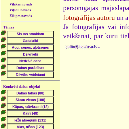
Viļakas novads
personīgajās mājaslap
Viļānu novads
fotogrāfijas autoru
un a
Zilupes novads
Ja fotogrāfijas vai i
Tēmas
veikšanai, par kuru ti
.
Konkrēti dabas objekti