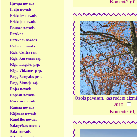
Komentēt (0)
Pļaviņu novads
Preiļu novads
Priekules novads
Priekuļu novads
Raunas novads
Rēzekne
Rēzeknes novads
Riebiņu novads
Rīga, Centra raj.
Rīga, Kurzemes raj.
Rīga, Latgales prp.
Rīga, Vidzemes prp.
Rīga, Zemgales prp.
Rīga, Ziemeļu raj.
Rojas novads
Ropažu novads
Ozols pavasarī, kas rudenī aizmi
Rucavas novads
2010
.
Rugāju novads
Komentēt (0)
Rūjienas novads
Rundāles novads
Salacgrīvas novads
Salas novads