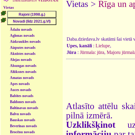
Daba.dziedava.lv
VEIDOTĀJI
Vietas >
Rīga un a
Vietas
Ādažu novads
Aglonas novads
Daba.dziedava.lv skatāmi šai vietā va
Aizkraukles novads
Upes, kanāli
:
Lielupe
,
Aizputes novads
Jūra
:
Jūrmala: jūra
,
Majoru jūrmal
Aknīstes novads
Alojas novads
Alsungas novads
Alūksnes novads
Amatas novads
Apes novads
Auces novads
Babītes novads
Baldones novads
Atlasīto attēlu ska
Baltinavas novads
pilnā izmērā.
Balvu novads
Bauskas novads
Uzklikšķinot
uz 
Beverīnas novads
informāciju
par ta
Brocēnu novads