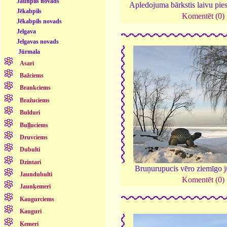
Jaunpils novads
Apledojuma bārkstis laivu pie
Jēkabpils
Komentēt (0)
Jēkabpils novads
Jelgava
Jelgavas novads
Jūrmala
Asari
Bažciems
Brankciems
Bražuciems
Bulduri
Buļļuciems
Druvciems
Dubulti
Dzintari
Bruņurupucis vēro ziemīgo 
Jaundubulti
Komentēt (0)
Jaunķemeri
Kaugurciems
Kauguri
Ķemeri