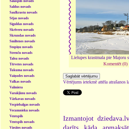
Salaspils novads
Saldus novads
Saulkrastu novads
Sējas novads
Siguldas novads
Skrīveru novads
Skrundas novads
Smiltenes novads
Stopiņu novads
Strenču novads
Lielupes krastmala pie Majoru s
Talsu novads
Komentēt (0)
Tērvetes novads
Tukuma novads
Vaiņodes novads
Vērtējums ietekmē attēla atrašanos la
Valkas novads
Valmiera
Varakļānu novads
Vārkavas novads
Vecpiebalgas novads
Vecumnieku novads
Ventspils
Izmantojot dziedava.lv
Ventspils novads
darīts kāda apmaksāt
Viesītes novads