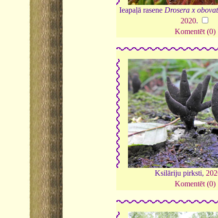
Ieapaļā rasene
Drosera x obova
2020
.
Komentēt (0)
Ksilāriju pirksti,
202
Komentēt (0)