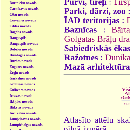
Purvi, tīreļi
:
Tīrs
Burtnieku novads
Parki, dārzi, zoo
Carnikavas novads
Cēsu novads
ĪAD teritorijas
:
Cesvaines novads
Ciblas novads
Baznīcas
:
Bārt
Dagdas novads
Golgatas Brāļu dr
Daugavpils
Daugavpils novads
Sabiedriskās ēka
Dobeles novads
Ražotnes
:
Dunika
Dundagas novads
Durbes novads
Mazā arhitektūra
Engures novads
Ērgļu novads
Garkalnes novads
Grobiņas novads
Vis
Gulbenes novads
Al
Iecavas novads
vērtē
Ikšķiles novads
jaun
Ilūkstes novads
Inčukalna novads
Atlasīto attēlu ska
Jaunjelgavas novads
Jaunpiebalgas novads
pilnā izmērā.