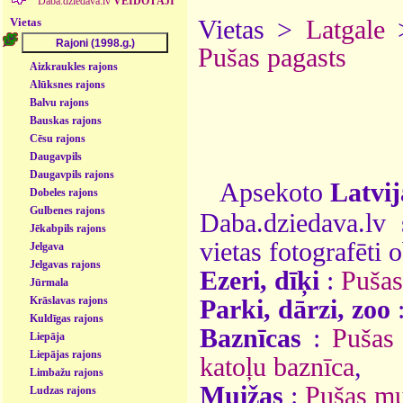
Daba.dziedava.lv
VEIDOTĀJI
Vietas
Vietas >
Latgale
Pušas pagasts
Aizkraukles rajons
Alūksnes rajons
Balvu rajons
Bauskas rajons
Cēsu rajons
Daugavpils
Daugavpils rajons
Apsekoto
Latvij
Dobeles rajons
Gulbenes rajons
Daba.dziedava.lv 
Jēkabpils rajons
vietas fotografēti o
Jelgava
Jelgavas rajons
Ezeri, dīķi
:
Pušas
Jūrmala
Krāslavas rajons
Parki, dārzi, zoo
Kuldīgas rajons
Baznīcas
:
Pušas
Liepāja
Liepājas rajons
katoļu baznīca
,
Limbažu rajons
Muižas
:
Pušas mu
Ludzas rajons