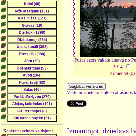
Pušas ezers vakara ainavā no Pu
2014
.
Komentēt (0)
Vērtējums ietekmē attēla atrašanos la
Izmantojot dziedava.lv
Konkrētas celtnes, veidojumi