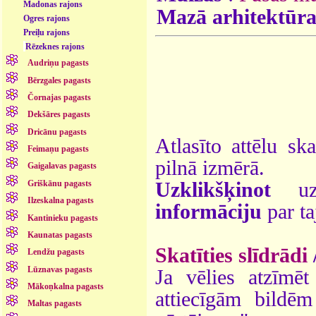
Madonas rajons
Mazā arhitektūr
Ogres rajons
Preiļu rajons
Rēzeknes rajons
Audriņu pagasts
Bērzgales pagasts
Čornajas pagasts
Dekšāres pagasts
Dricānu pagasts
Atlasīto attēlu sk
Feimaņu pagasts
pilnā izmērā.
Gaigalavas pagasts
Uzklikšķinot
uz 
Griškānu pagasts
Ilzeskalna pagasts
informāciju
par ta
Kantinieku pagasts
Kaunatas pagasts
Skatīties slīdrādi
Lendžu pagasts
Lūznavas pagasts
Ja vēlies atzīmēt 
Mākoņkalna pagasts
attiecīgām bildē
Maltas pagasts