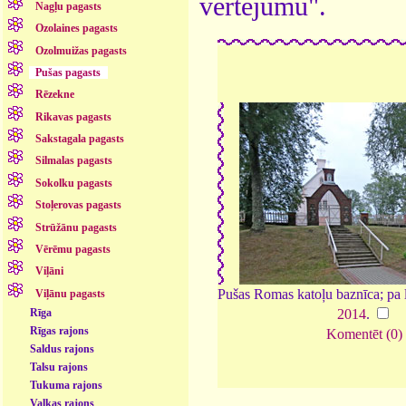
vērtējumu".
Nagļu pagasts
Ozolaines pagasts
Ozolmuižas pagasts
Pušas pagasts
Rēzekne
Rikavas pagasts
Sakstagala pagasts
Silmalas pagasts
Sokolku pagasts
Stoļerovas pagasts
Strūžānu pagasts
Vērēmu pagasts
Viļāni
Pušas Romas katoļu baznīca; pa l
Viļānu pagasts
Rīga
2014
.
Rīgas rajons
Komentēt (0)
Saldus rajons
Talsu rajons
Tukuma rajons
Valkas rajons