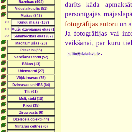
darīts kāda apmaksāt
personīgajās mājaslap
>>
fotogrāfijas autoru
un a
>>
Ja fotogrāfijas vai i
>>
veikšanai, par kuru ti
.