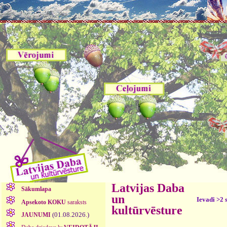
Latvijas Daba
Sākumlapa
un
Ievadi >2 
Apsekoto KOKU
saraksts
kultūrvēsture
(01.08.2026.)
JAUNUMI