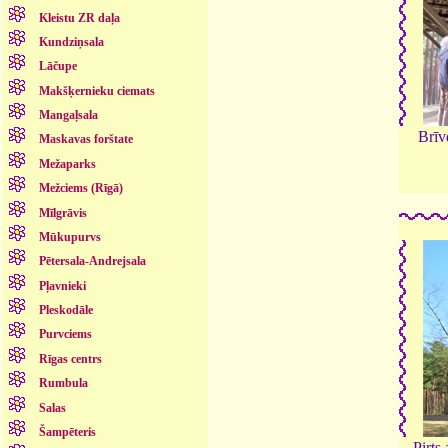
Kleistu ZR daļa
Kundziņsala
Lāčupe
Makšķernieku ciemats
Mangaļsala
Brīv
Maskavas forštate
Mežaparks
Mežciems (Rīgā)
Mīlgrāvis
Mūkupurvs
Pētersala-Andrejsala
Pļavnieki
Pleskodāle
Purvciems
Rīgas centrs
Rumbula
Salas
Šampēteris
Pirts