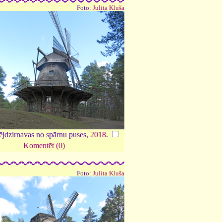
Foto:
Julita Kluša
ējdzirnavas no spārnu puses,
2018
.
Komentēt (0)
Foto:
Julita Kluša