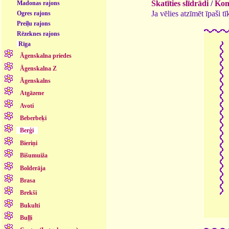
Skatīties slīdrādi
/
Kome
Madonas rajons
Ja vēlies atzīmēt īpaši 
Ogres rajons
Preiļu rajons
Rēzeknes rajons
Rīga
Āgenskalna priedes
Āgenskalna Z
Āgenskalns
Atgāzene
Avoti
Beberbeķi
Berģi
Bieriņi
Bišumuiža
Bolderāja
Brasa
Brekši
Bukulti
Buļļi