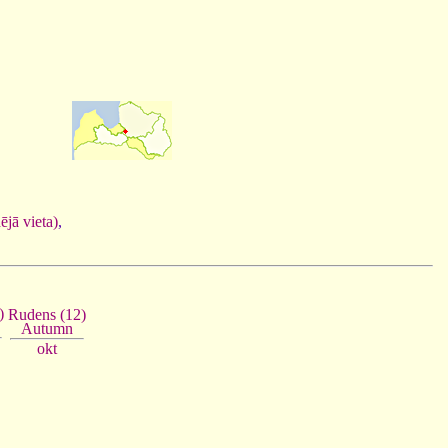
ējā vieta)
,
)
Rudens (12)
Autumn
okt