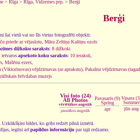
me
>
Rīga
>
Rīga, Vidzemes prp.
>
Berģi
Berģi
 šai vietā vai no šīs vietas fotografēti objekti:
u priede ar vējaslotu
,
Māra Zeltiņa Kaltiņu ozols
ozīmes dižkoku saraksts
:
8 dižkoki
 ietvaros
apsekoto koku saraksts
:
10 ieraksti
,
rs
,
Mašēnu ezers
,
 (Viktorinovas) vējdzirnavas (ar aprakstu)
,
Pakalnu vējdzirnavas (tagad
rāfiskais brīvdabas muzejs
Visi foto (24)
Vasara (3
Pavasaris (9)
All Photos
Summer
Spring
vērtētākos augstāk
jūn
aug
apr
jaunākos augstāk
4. Uzklikšķini bildei, ko gribi redzēt pilnā izmērā.
fijas, iegūsi arī
papildus informāciju
par tajā redzamo.