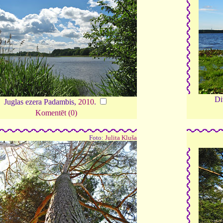
Di
Juglas ezera Padambis,
2010
.
Komentēt (0)
Foto:
Julita Kluša