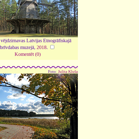
vējdzirnavas Latvijas Etnogrāfiskajā
brīvdabas muzejā,
2018
.
Komentēt (0)
Foto:
Julita Kluša