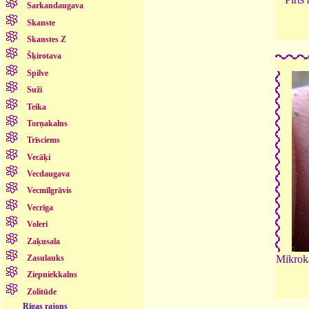
Sarkandaugava
Skanste
Skanstes Z
Šķirotava
Spilve
Suži
Teika
Torņakalns
Trīsciems
Vecāķi
Vecdaugava
Vecmīlgrāvis
Vecrīga
Voleri
Zaķusala
Zasulauks
Mikroka
Ziepniekkalns
Zolitūde
Rīgas rajons