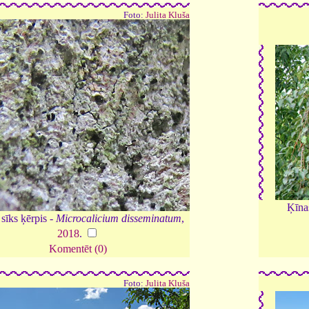
Foto:
Julita Kluša
Ķīna
sīks ķērpis -
Microcalicium disseminatum
,
2018
.
Komentēt (0)
Foto:
Julita Kluša