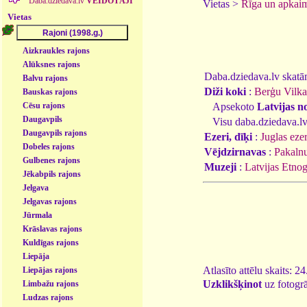
Daba.dziedava.lv
VEIDOTĀJI
Vietas >
Rīga un apkai
Vietas
Aizkraukles rajons
Alūksnes rajons
Daba.dziedava.lv skatāmi
Balvu rajons
Diži koki
:
Berģu Vilkač
Bauskas rajons
Apsekoto
Latvijas n
Cēsu rajons
Daugavpils
Visu daba.dziedava.lv
Daugavpils rajons
Ezeri, dīķi
:
Juglas eze
Dobeles rajons
Vējdzirnavas
:
Pakalnu
Gulbenes rajons
Muzeji
:
Latvijas Etnog
Jēkabpils rajons
Jelgava
Jelgavas rajons
Jūrmala
Krāslavas rajons
Kuldīgas rajons
Liepāja
Atlasīto attēlu skaits: 2
Liepājas rajons
Uzklikšķinot
uz fotogrā
Limbažu rajons
Ludzas rajons