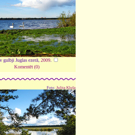
v gulbji Juglas ezerā,
2009
.
Komentēt (0)
Foto:
Julita Kluša