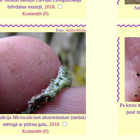
brīvdabas muzejā,
2018
.
Ain
Komentēt (0)
Foto:
Julita Kluša
Pa kreisi
pusē m
līcija
Microcalicium disseminatum
(melnā)
mērogā ar pirksta galu,
2018
.
Komentēt (0)