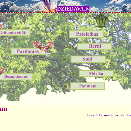
DZIEDAVA.lv
 un
Ievadi >2 simbolus.
Vārdus