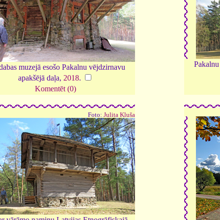
Pakalnu 
dabas muzejā esošo Pakalnu vējdzirnavu
apakšējā daļa,
2018
.
Komentēt (0)
Foto:
Julita Kluša
 ar vārāmo namiņu Latvijas Etnogrāfiskajā