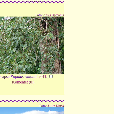
Foto:
Ansis Opmanis
s apse
Populus simonii
,
2011
.
Komentēt (0)
Foto:
Julita Kluša