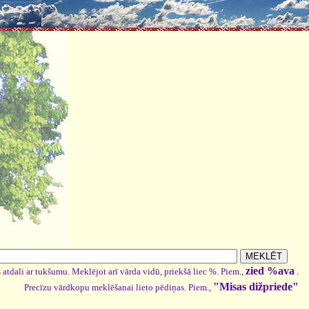
zied %ava
 atdali ar tukšumu. Meklējot arī vārda vidū, priekšā liec %. Piem.,
.
"Misas dižpriede"
Precīzu vārdkopu meklēšanai lieto pēdiņas. Piem.,