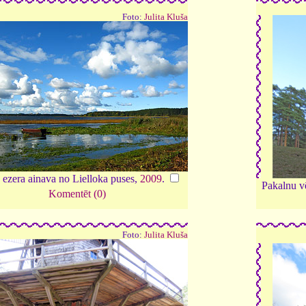
Foto:
Julita Kluša
 ezera ainava no Lielloka puses,
2009
.
Pakalnu v
Komentēt (0)
Foto:
Julita Kluša