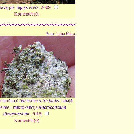
ava pie Juglas ezera,
2009
.
Komentēt (0)
Foto:
Julita Kluša
 henotēka
Chaenotheca trichialis
; labajā
elnie - mikrokalīcija
Microcalicium
disseminatum
,
2018
.
Komentēt (0)