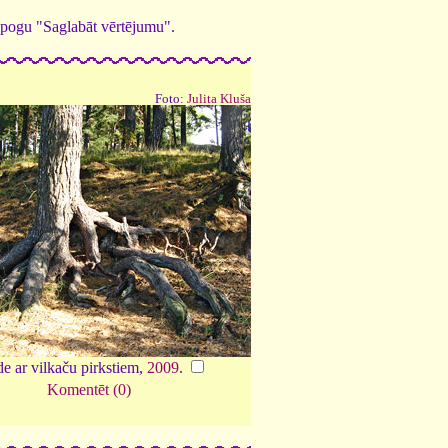
ed pogu "Saglabāt vērtējumu".
Foto:
Julita Kluša
de ar vilkaču pirkstiem,
2009
.
Komentēt (0)