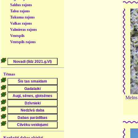
Saldus rajons
Talsu rajons
Tukuma rajons
Valkas rajons
Valmieras rajons
Ventspils
Ventspils rajons
Tēmas
Melns 
Konkrēti dabas objekti