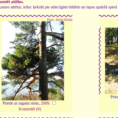
ntēt attēlus.
tīkamos attēlus, ieliec ķeksīti pie attiecīgām bildēm un lapas apakšā spi
Foto:
Julita Kluša
Prie
Priede ar raganu slotu,
2009
.
Komentēt (0)