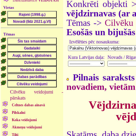
Daba.dziedava.lv
VEIDOTĀJI
Konkrēti objekti
Vietas
vējdzirnavas (ar 
Tēmas ->
Cilvēku
Esošās un bijušās
Tēmas
Izvēlēties pēc nosaukuma:
Kura Latvijas daļa:
Novads / Rīgas
Pilnais saraksts
novadiem, vietām
Cilvēku veidojumi -
pārskats
Vējdzirna
Celtnes dabas ainavā
vējd
Pilskalni
Koka veidojumi
Akmeņu veidojumi
Skatāms daba.dzie
Tilti