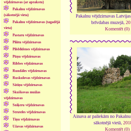
vējdzirnavas (ar aprakstu)
Pakalnu vējdzirnavas
(sākotnējā vieta)
Pakalnu vējdzirnavas Latvijas
Pakalnu vējdzirnavas (tagadējā
brīvdabas muzejā,
20
vieta)
Komentēt (0)
Pastaru vējdzirnavas
Pilātu vējdzirnavas
Pilsblīdenes vējdzirnavas
Pūņu vējdzirnavas
Ribbes vējdzirnavas
Rundāles vējdzirnavas
Ruskulovas vējdzirnavas
Sātiņu vējdzirnavas
Skuškovas muižas
vējdzirnavas
Sniķeru vējdzirnavas
Struteles vējdzirnavas
Ainava ar paliekām no Pakalnu
Tiņu vējdzirnavas
sākotnējā vietā,
201
Užavas vējdzirnavas
Komentēt (0)