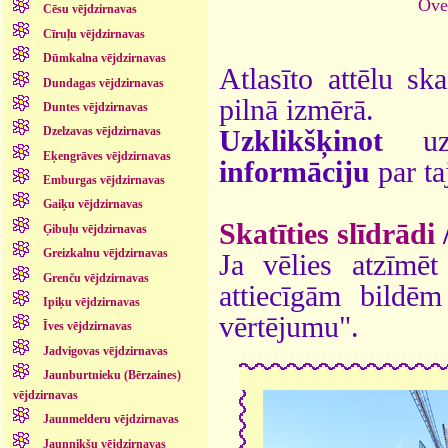
Ove
Cēsu vējdzirnavas
Cīruļu vējdzirnavas
Dūmkalna vējdzirnavas
Atlasīto attēlu sk
Dundagas vējdzirnavas
pilnā izmērā.
Duntes vējdzirnavas
Dzelzavas vējdzirnavas
Uzklikšķinot
uz 
Eķengrāves vējdzirnavas
informāciju
par ta
Emburgas vējdzirnavas
Gaiķu vējdzirnavas
Skatīties slīdrādi
Ģibuļu vējdzirnavas
Greizkalnu vējdzirnavas
Ja vēlies atzīmēt 
Grenču vējdzirnavas
attiecīgām bildē
Ipiķu vējdzirnavas
vērtējumu".
Īves vējdzirnavas
Jadvigovas vējdzirnavas
Jaunburtnieku (Bērzaines)
vējdzirnavas
Jaunmelderu vējdzirnavas
Jaunnikšu vējdzirnavas