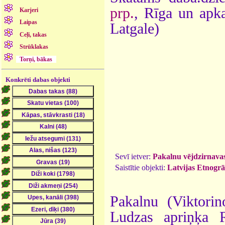
prp.
, Rīga un apk
Karjeri
Laipas
Latgale)
Ceļi, takas
Strūklakas
Torņi, bākas
Konkrēti dabas objekti
Sevī ietver:
Pakalnu vējdzirnavas
Saistītie objekti:
Latvijas Etnogrā
Pakalnu (Viktorin
Ludzas apriņķa R