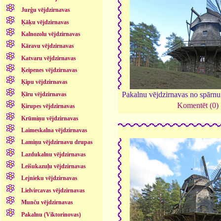
Jurģu vējdzirnavas
Ķāķu vējdzirnavas
Kalnozolu vējdzirnavas
Kāravu vējdzirnavas
Katvaru vējdzirnavas
Ķeipenes vējdzirnavas
Ķipu vējdzirnavas
Pakalnu vējdzirnavas no spārnu
Ķīru vējdzirnavas
Komentēt (0)
Ķirupes vējdzirnavas
Krūmiņu vējdzirnavas
Laimeskalna vējdzirnavas
Lamiņu vējdzirnavu drupas
Lazdukalnu vējdzirnavas
Leišukazuļu vējdzirnavas
Lejnieku vējdzirnavas
Lielvircavas vējdzirnavas
Munču vējdzirnavas
Pakalnu (Viktorinovas)