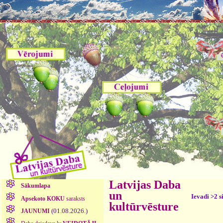
Latvijas Daba
Sākumlapa
un
Ievadi >2 s
Apsekoto KOKU
saraksts
kultūrvēsture
(01.08.2026.)
JAUNUMI