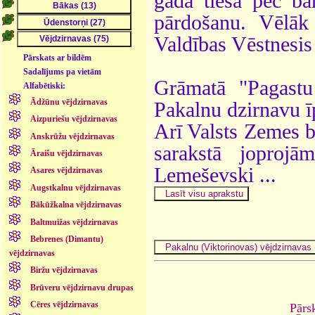
gadā tiesa pēc ba
pārdošanu. Vēlāk
Valdības Vēstnesis
Pārskats ar bildēm
Sadalījums pa vietām
Grāmatā "Pagastu
Alfabētiski:
Ādžūnu vējdzirnavas
Pakalnu dzirnavu ī
Aizpuriešu vējdzirnavas
Arī Valsts Zemes b
Anskrūžu vējdzirnavas
sarakstā joprojā
Āraišu vējdzirnavas
Lemeševski ...
Asares vējdzirnavas
Augstkalnu vējdzirnavas
Bākūžkalna vējdzirnavas
Baltmuižas vējdzirnavas
Bebrenes (Dimantu)
vējdzirnavas
Biržu vējdzirnavas
Brūveru vējdzirnavu drupas
Cēres vējdzirnavas
Pārs