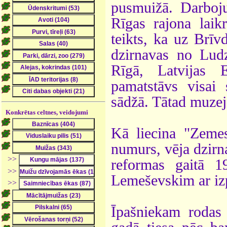
pusmuižā. Darboju
Rīgas rajona laik
teikts, ka uz Brī
dzirnavas no Ludz
Rīgā, Latvijas 
pamatstāvs visai 
sādžā. Tātad muzej
Konkrētas celtnes, veidojumi
Kā liecina "Zemes
numurs, vēja dzirn
>>
reformas gaitā 1
>>
Lemeševskim ar iz
>>
Īpašniekam rodas