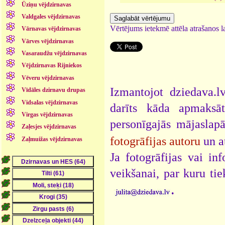
Ūziņu vējdzirnavas
Valdgales vējdzirnavas
Vērtējums ietekmē attēla atrašanos la
Vārnavas vējdzirnavas
Vārves vējdzirnavas
Vasaraudžu vējdzirnavas
Vējdzirnavas Rijniekos
Vēveru vējdzirnavas
Izmantojot dziedava.lv
Vīdāles dzirnavu drupas
Vidsalas vējdzirnavas
darīts kāda apmaksāt
Virgas vējdzirnavas
personīgajās mājaslap
Zaļesjes vējdzirnavas
fotogrāfijas autoru
un a
Zaļmuižas vējdzirnavas
Ja fotogrāfijas vai i
veikšanai, par kuru ti
.