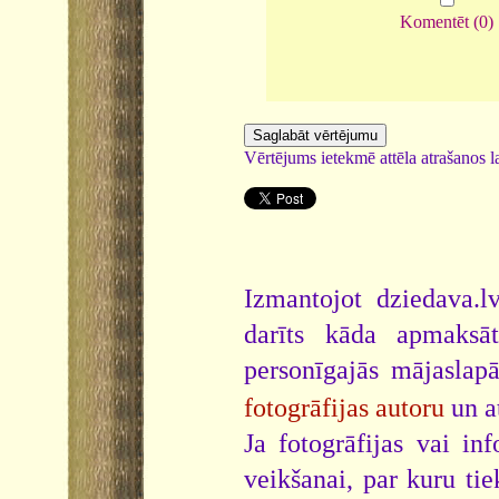
Komentēt (0)
Vērtējums ietekmē attēla atrašanos la
Izmantojot dziedava.lv
darīts kāda apmaksāt
personīgajās mājaslap
fotogrāfijas autoru
un a
Ja fotogrāfijas vai i
veikšanai, par kuru ti