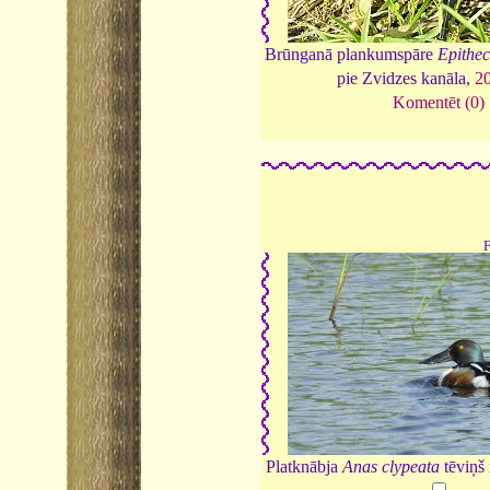
Brūnganā plankumspāre
Epithe
pie Zvidzes kanāla,
2
Komentēt (0)
Platknābja
Anas clypeata
tēviņš 