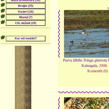
Purva tilbīšu
Tringa glareola
b
Kalnagala,
2008
.
Komentēt (0)