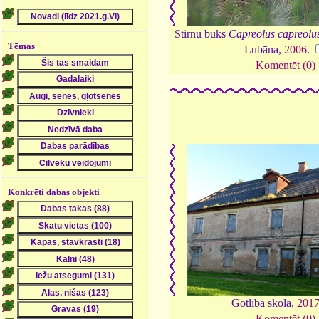
Stirnu buks
Capreolus capreolu
Tēmas
Lubāna,
2006
.
Komentēt (0)
Konkrēti dabas objekti
Gotlība skola,
201
Komentēt (0)