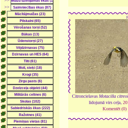
>>
>>
Citroncielavas
Motacilla citreo
lidojumā virs ceļa,
20
Komentēt (0)