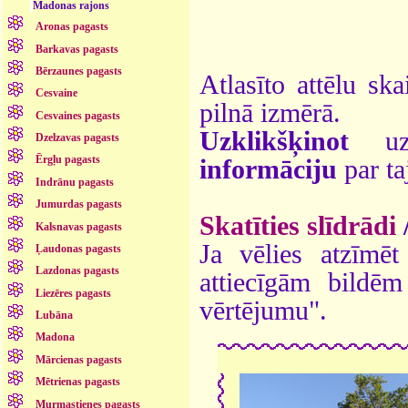
Madonas rajons
Aronas pagasts
Barkavas pagasts
Bērzaunes pagasts
Atlasīto attēlu ska
Cesvaine
pilnā izmērā.
Cesvaines pagasts
Uzklikšķinot
uz 
Dzelzavas pagasts
Ērgļu pagasts
informāciju
par ta
Indrānu pagasts
Jumurdas pagasts
Skatīties slīdrādi
Kalsnavas pagasts
Ja vēlies atzīmēt 
Ļaudonas pagasts
Lazdonas pagasts
attiecīgām bildē
Liezēres pagasts
vērtējumu".
Lubāna
Madona
Mārcienas pagasts
Mētrienas pagasts
Murmastienes pagasts