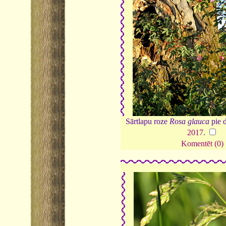
Sārtlapu roze
Rosa glauca
pie d
2017
.
Komentēt (0)