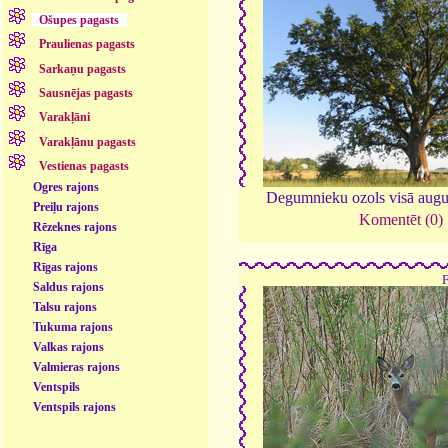
Ošupes pagasts
Praulienas pagasts
Sarkaņu pagasts
Sausnējas pagasts
Varakļāni
Varakļānu pagasts
Vestienas pagasts
Ogres rajons
Degumnieku ozols visā aug
Preiļu rajons
Komentēt (0)
Rēzeknes rajons
Rīga
Rīgas rajons
Saldus rajons
Talsu rajons
Tukuma rajons
Valkas rajons
Valmieras rajons
Ventspils
Ventspils rajons