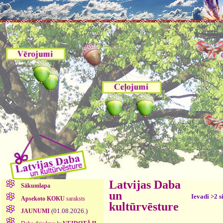
Latvijas Daba
Sākumlapa
un
Ievadi >2 s
Apsekoto KOKU
saraksts
kultūrvēsture
(01.08.2026.)
JAUNUMI