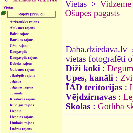
Daba.dziedava.lv
VEIDOTĀJI
Vietas >
Vidzeme
Vietas
Ošupes pagasts
Aizkraukles rajons
Alūksnes rajons
Balvu rajons
Bauskas rajons
Cēsu rajons
Daba.dziedava.lv 
Daugavpils
vietas fotografēti o
Daugavpils rajons
Dobeles rajons
Diži koki
:
Degumn
Gulbenes rajons
Upes, kanāli
:
Zvi
Jēkabpils rajons
Jelgava
ĪAD teritorijas
:
Jelgavas rajons
Jūrmala
Vējdzirnavas
:
Le
Krāslavas rajons
Skolas
:
Gotlība s
Kuldīgas rajons
Liepāja
Liepājas rajons
Limbažu rajons
Ludzas rajons