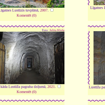
Līgatnes 
Līgatnes Lustūzis tuvplānā,
2007
.
Komentēt (0)
Foto:
Julita Kluša
 kāda Lustūža pagraba dziļumā,
2021
.
Lustūža pa
Komentēt (0)