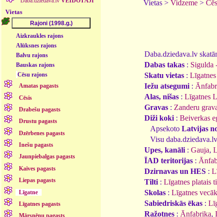
Daba.dziedava.lv
VEIDOTĀJI
Vietas >
Vidzeme
>
Cēs
Vietas
Aizkraukles rajons
Alūksnes rajons
Daba.dziedava.lv skatāmi
Balvu rajons
Dabas takas
:
Sigulda 
Bauskas rajons
Skatu vietas
:
Līgatnes
Cēsu rajons
Iežu atsegumi
:
Ānfabri
Amatas pagasts
Alas, nišas
:
Līgatnes L
Cēsis
Gravas
:
Zanderu grav
Drabešu pagasts
Diži koki
:
Beiverkas e
Drustu pagasts
Apsekoto
Latvijas n
Dzērbenes pagasts
Visu daba.dziedava.lv
Inešu pagasts
Upes, kanāli
:
Gauja
,
L
Jaunpiebalgas pagasts
ĪAD teritorijas
:
Ānfabr
Kaives pagasts
Dzirnavas un HES
:
L
Liepas pagasts
Tilti
:
Līgatnes platais ti
Skolas
:
Līgatnes vecāk
Līgatne
Sabiedriskās ēkas
:
Lī
Līgatnes pagasts
Ražotnes
:
Ānfabrika
,
Mārsnēnu pagasts