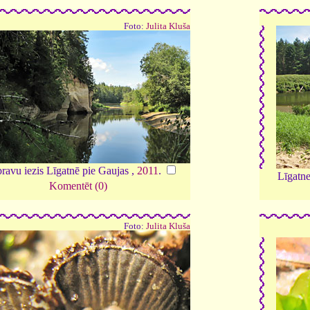
Foto:
Julita Kluša
ravu iezis Līgatnē pie Gaujas ,
2011
.
Līgatne
Komentēt (0)
Foto:
Julita Kluša