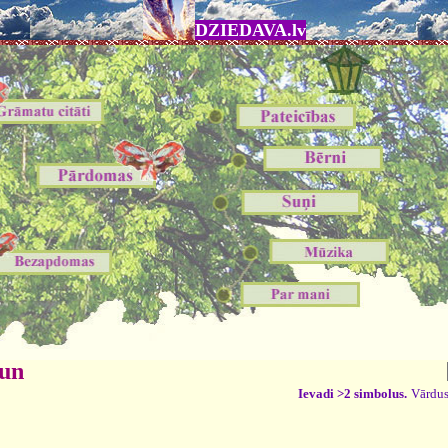
DZIEDAVA.lv
 un
Ievadi >2 simbolus.
Vārdus