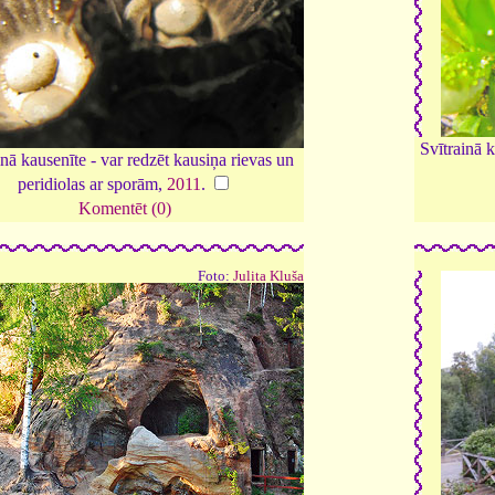
Svītrainā 
inā kausenīte - var redzēt kausiņa rievas un
peridiolas ar sporām,
2011
.
Komentēt (0)
Foto:
Julita Kluša