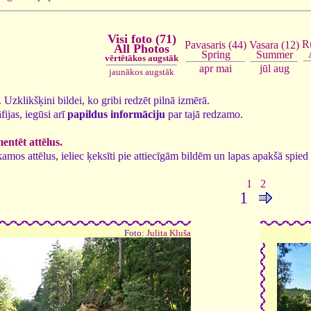
Visi foto (71)
R
Vasara (12)
Pavasaris (44)
All Photos
Summer
Spring
vērtētākos augstāk
jūl
aug
apr
mai
jaunākos augstāk
1. Uzklikšķini bildei, ko gribi redzēt pilnā izmērā.
fijas, iegūsi arī
papildus informāciju
par tajā redzamo.
ntēt attēlus.
tīkamos attēlus, ieliec ķeksīti pie attiecīgām bildēm un lapas apakšā spi
1
2
1
Foto:
Julita Kluša