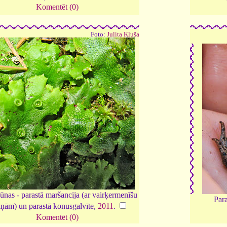
Komentēt (0)
Foto:
Julita Kluša
nas - parastā maršancija (ar vairķermenīšu
Para
iņām) un parastā konusgalvīte,
2011
.
Komentēt (0)