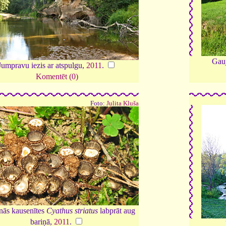
Gauj
Jumpravu iezis ar atspulgu,
2011
.
Komentēt (0)
Foto:
Julita Kluša
inās kausenītes
Cyathus striatus
labprāt aug
bariņā,
2011
.