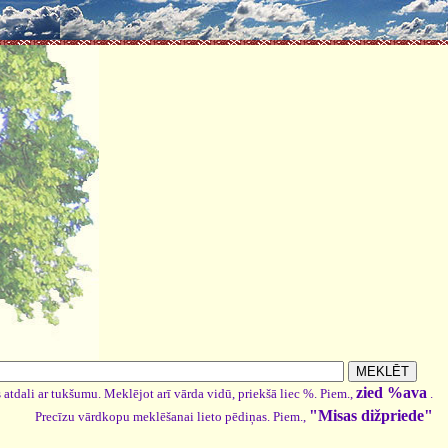
zied %ava
 atdali ar tukšumu. Meklējot arī vārda vidū, priekšā liec %. Piem.,
.
"Misas dižpriede"
Precīzu vārdkopu meklēšanai lieto pēdiņas. Piem.,