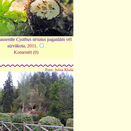
kausenīte
Cyathus striatus
pagaidām vēl
aizvākota,
2011
.
Komentēt (0)
Foto:
Julita Kluša