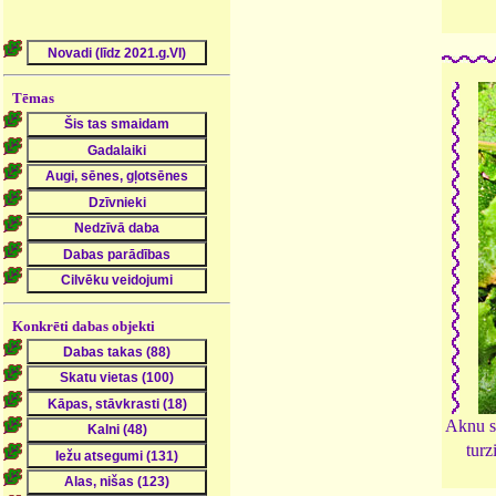
Tēmas
Konkrēti dabas objekti
Aknu sū
turz