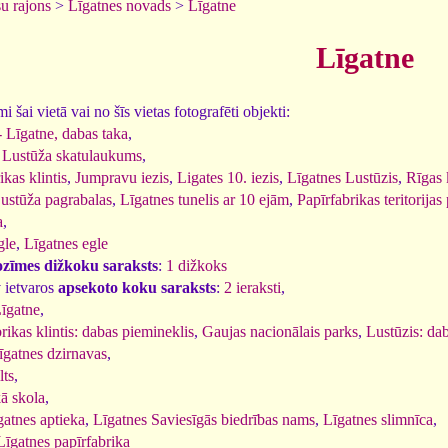
u rajons
>
Līgatnes novads
>
Līgatne
Līgatne
 šai vietā vai no šīs vietas fotografēti objekti:
- Līgatne, dabas taka
,
 Lustūža skatulaukums
,
kas klintis
,
Jumpravu iezis
,
Ligates 10. iezis
,
Līgatnes Lustūzis
,
Rīgas 
ustūža pagrabalas
,
Līgatnes tunelis ar 10 ejām
,
Papīrfabrikas teritorijas
a
,
gle
,
Līgatnes egle
ozīmes dižkoku saraksts
:
1 dižkoks
 ietvaros
apsekoto koku saraksts
:
2 ieraksti
,
īgatne
,
ikas klintis: dabas piemineklis
,
Gaujas nacionālais parks
,
Lustūzis: da
īgatnes dzirnavas
,
lts
,
ā skola
,
gatnes aptieka
,
Līgatnes Saviesīgās biedrības nams
,
Līgatnes slimnīca
,
Līgatnes papīrfabrika