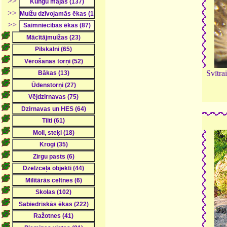
>>
>>
>>
Svītra