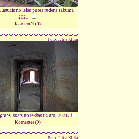
Lustūzis no ielas puses rudens sākumā,
2021
.
Komentēt (0)
Foto:
Julita Kluša
grabs, skats no iekšas uz āru,
2021
.
Komentēt (0)
Foto:
Julita Kluša