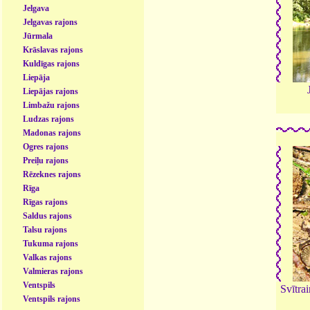
Jelgava
Jelgavas rajons
Jūrmala
Krāslavas rajons
Kuldīgas rajons
Liepāja
Liepājas rajons
Limbažu rajons
Ludzas rajons
Madonas rajons
Ogres rajons
Preiļu rajons
Rēzeknes rajons
Rīga
Rīgas rajons
Saldus rajons
Talsu rajons
Tukuma rajons
Valkas rajons
Valmieras rajons
Ventspils
Svītra
Ventspils rajons