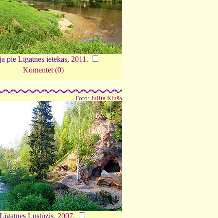
a pie Līgatnes ietekas,
2011
.
Komentēt (0)
Foto:
Julita Kluša
Līgatnes Lustūzis,
2007
.