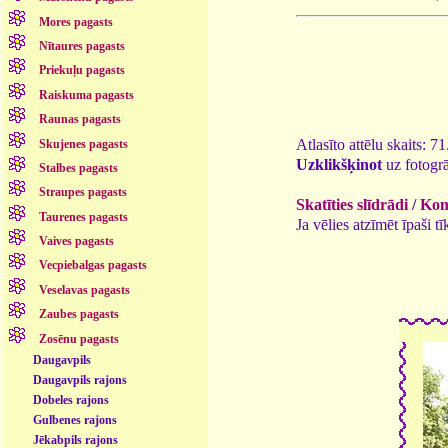
Mores pagasts
Nītaures pagasts
Priekuļu pagasts
Raiskuma pagasts
Raunas pagasts
Atlasīto attēlu skaits: 7
Skujenes pagasts
Uzklikšķinot
uz fotogrā
Stalbes pagasts
Straupes pagasts
Skatīties slīdrādi
/
Kome
Taurenes pagasts
Ja vēlies atzīmēt īpaši 
Vaives pagasts
Vecpiebalgas pagasts
Veselavas pagasts
Zaubes pagasts
Zosēnu pagasts
Daugavpils
Daugavpils rajons
Dobeles rajons
Gulbenes rajons
Jēkabpils rajons