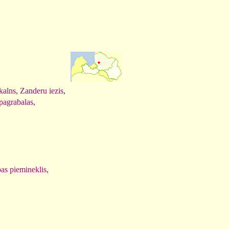
kalns
,
Zanderu iezis
,
 pagrabalas
,
bas piemineklis
,