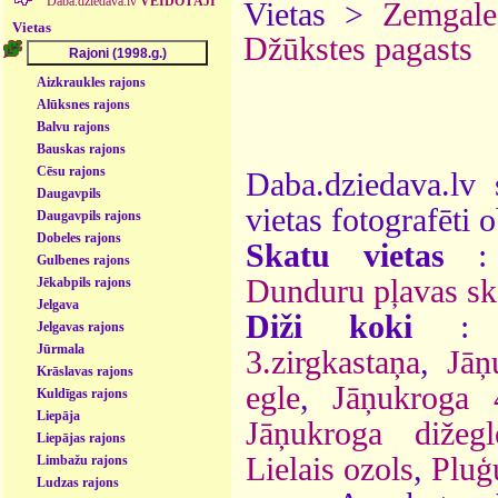
Daba.dziedava.lv
VEIDOTĀJI
Vietas >
Zemgale
Vietas
Džūkstes pagasts
Aizkraukles rajons
Alūksnes rajons
Balvu rajons
Bauskas rajons
Cēsu rajons
Daba.dziedava.lv 
Daugavpils
vietas fotografēti o
Daugavpils rajons
Dobeles rajons
Skatu vietas
Gulbenes rajons
Dunduru pļavas ska
Jēkabpils rajons
Jelgava
Diži koki
Jelgavas rajons
Jūrmala
3.zirgkastaņa
,
Jāņ
Krāslavas rajons
egle
,
Jāņukroga 
Kuldīgas rajons
Liepāja
Jāņukroga dižegl
Liepājas rajons
Lielais ozols
,
Pluģ
Limbažu rajons
Ludzas rajons