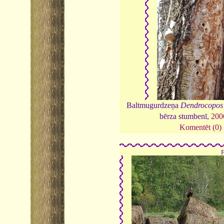
Baltmugurdzeņa
Dendrocopos 
bērza stumbenī,
200
Komentēt (0)