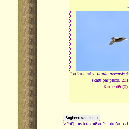
Lauku cīrulis
Alauda arvensis
dz
skatu pār plecu,
201
Komentēt (0)
Vērtējums ietekmē attēla atrašanos la