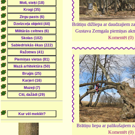
Brātiņu dižliepa ar daudzajiem z
Gustava Zemgala piemiņas ak
Komentēt (0)
Brātiņu liepa ar palikušajiem 
Komentēt (0)