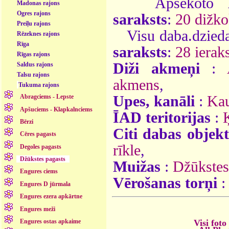
Apsekoto
Madonas rajons
Ogres rajons
saraksts
:
20 dižko
Preiļu rajons
Visu daba.dzieda
Rēzeknes rajons
Rīga
saraksts
:
28 ieraks
Rīgas rajons
Diži akmeņi
:
Saldus rajons
Talsu rajons
akmens
,
Tukuma rajons
Upes, kanāli
:
Kau
Abragciems - Lepste
Apšuciems - Klapkalnciems
ĪAD teritorijas
:
Bērzi
Citi dabas objekt
Cēres pagasts
rīkle
,
Degoles pagasts
Džūkstes pagasts
Muižas
:
Džūkstes
Engures ciems
Vērošanas torņi
Engures D jūrmala
Engures ezera apkārtne
Engures meži
Visi foto
Engures ostas apkaime