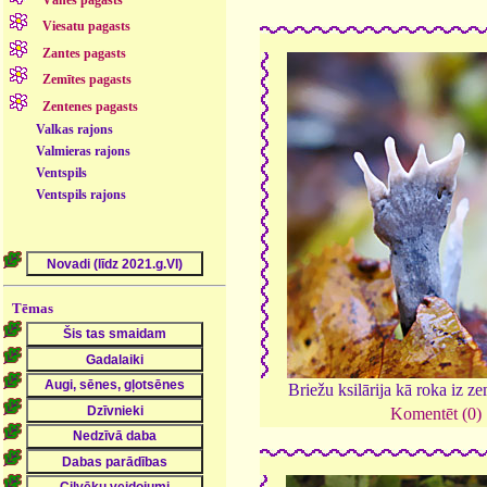
Vānes pagasts
Viesatu pagasts
Zantes pagasts
Zemītes pagasts
Zentenes pagasts
Valkas rajons
Valmieras rajons
Ventspils
Ventspils rajons
Tēmas
Briežu ksilārija kā roka iz z
Komentēt (0)