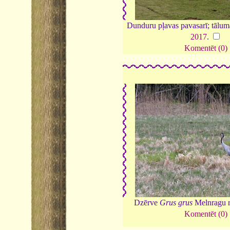
Dunduru pļavas pavasarī; tālum
2017
.
Komentēt (0)
Dzērve
Grus grus
Melnragu r
Komentēt (0)