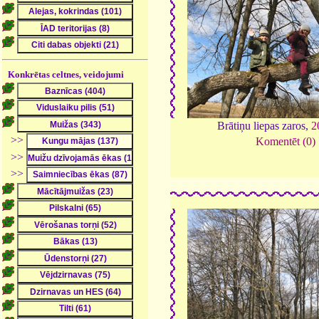
Konkrētas celtnes, veidojumi
Brātiņu liepas zaros,
2
>>
Komentēt (0)
>>
>>