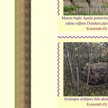
Mazais ērglis
Aquila pomarin
salmu ruļļiem Dunduru pļa
Komentēt (0)
Krūmājos ieslēpies liels ak
Komentēt (0)