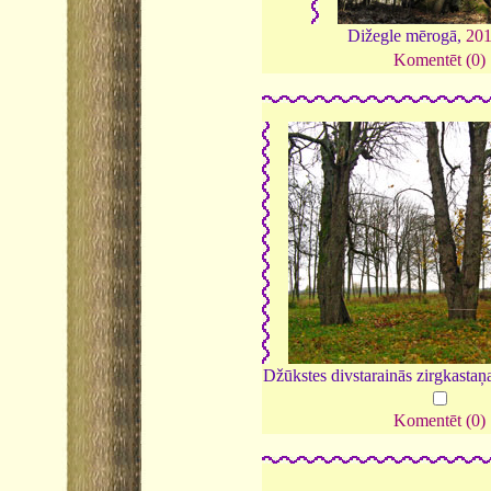
Dižegle mērogā,
20
Komentēt (0)
Džūkstes divstarainās zirgkastaņ
Komentēt (0)