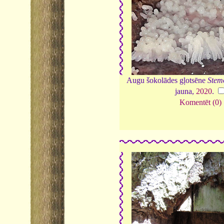
Augu šokolādes gļotsēne
Stemo
jauna,
2020
.
Komentēt (0)