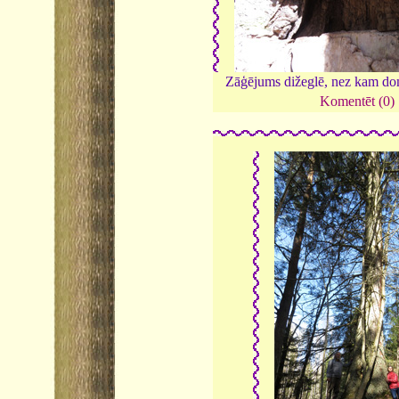
Zāģējums dižeglē, nez kam do
Komentēt (0)