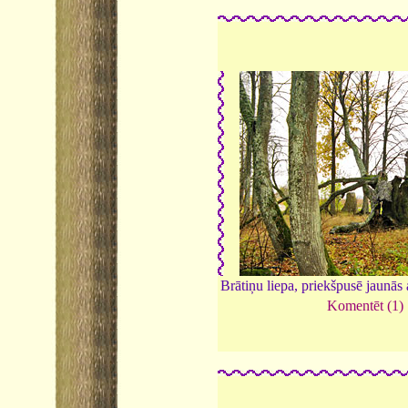
Brātiņu liepa, priekšpusē jaunās
Komentēt (1)