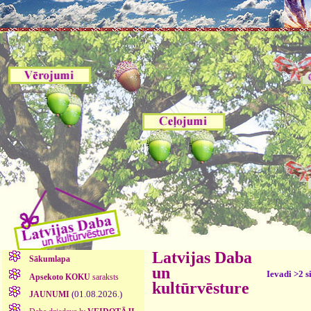
Latvijas Daba
Sākumlapa
un
Ievadi >2 s
Apsekoto KOKU
saraksts
kultūrvēsture
(01.08.2026.)
JAUNUMI