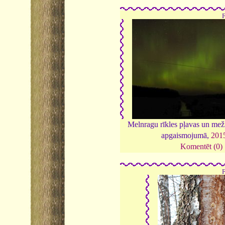
Melnragu rīkles pļavas un mež
apgaismojumā,
201
Komentēt (0)