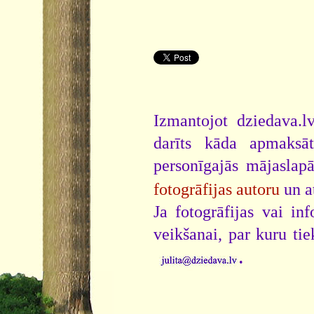
Izmantojot dziedava.lv
darīts kāda apmaksāt
personīgajās mājaslap
fotogrāfijas autoru
un a
Ja fotogrāfijas vai i
veikšanai, par kuru ti
.