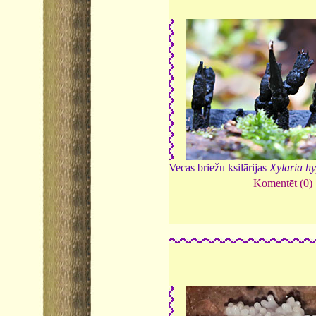
Vecas briežu ksilārijas
Xylaria h
Komentēt (0)