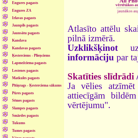
All Pho
Engures pagasts
vērtētākos a
Engures ZA
jaunākos au
Irlavas pagasts
Jaunpils pagasts
Atlasīto attēlu ska
Jaunsātu pagasts
pilnā izmērā.
Kandava
Uzklikšķinot
uz 
Kandavas pagasts
informāciju
par ta
Ķesterciems - Plieņciems
Lapmežciema pagasts
Lestenes pagasts
Skatīties slīdrādi
Matkules pagasts
Ja vēlies atzīmēt 
Pītiņrags - Ķesterciema sākums
attiecīgām bildē
Pūres pagasts
Sēmes pagasts
vērtējumu".
Slampes pagasts
Smārdes pagasts
Tukums
Tumes pagasts