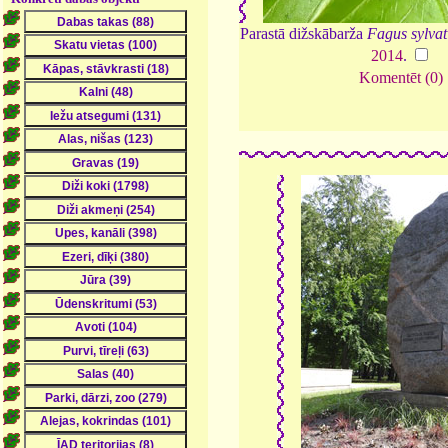
Parastā dižskābarža
Fagus sylvat
2014
.
Komentēt (0)