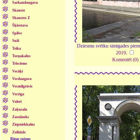
Sarkandaugava
Skanste
Skanstes Z
Šķirotava
Spilve
Suži
Dziesmu svētku simtgades piem
Teika
2019
.
Torņakalns
Komentēt (0)
Trīsciems
Vecāķi
Vecdaugava
Vecmīlgrāvis
Vecrīga
Voleri
Zaķusala
Zasulauks
Ziepniekkalns
Zolitūde
Rīgas rajons