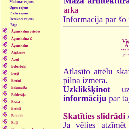
Mazā arhitektūr
Madonas rajons
arka
Ogres rajons
Preiļu rajons
Informācija par šo
Rēzeknes rajons
Rīga
Āgenskalna priedes
Āgenskalna Z
Vis
A
Āgenskalns
vērt
Atgāzene
jau
Avoti
Beberbeķi
Atlasīto attēlu ska
Berģi
pilnā izmērā.
Bieriņi
Uzklikšķinot
uz 
Bišumuiža
Bolderāja
informāciju
par ta
Brasa
Brekši
Skatīties slīdrādi
Bukulti
Ja vēlies atzīmēt 
Buļļi