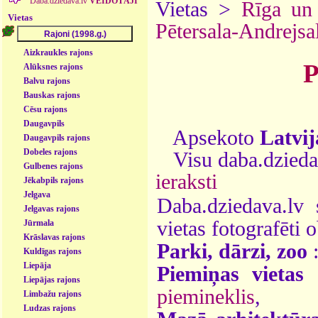
Daba.dziedava.lv
VEIDOTĀJI
Vietas >
Rīga un
Vietas
Pētersala-Andrejsa
Aizkraukles rajons
P
Alūksnes rajons
Balvu rajons
Bauskas rajons
Cēsu rajons
Daugavpils
Apsekoto
Latvij
Daugavpils rajons
Dobeles rajons
Visu daba.dziedav
Gulbenes rajons
ieraksti
Jēkabpils rajons
Jelgava
Daba.dziedava.lv 
Jelgavas rajons
vietas fotografēti o
Jūrmala
Krāslavas rajons
Parki, dārzi, zoo
Kuldīgas rajons
Liepāja
Piemiņas vietas
Liepājas rajons
piemineklis
,
Limbažu rajons
Ludzas rajons