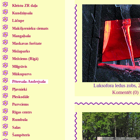
Kleistu ZR daļa
Kundziņsala
Lāčupe
Makšķernieku ciemats
Mangaļsala
Maskavas forštate
Mežaparks
Mežciems (Rīgā)
Mīlgrāvis
Mūkupurvs
Pētersala-Andrejsala
Luksofora ledus zobs,
Pļavnieki
Komentēt (0)
Pleskodāle
Purvciems
Rīgas centrs
Rumbula
Salas
Šampēteris