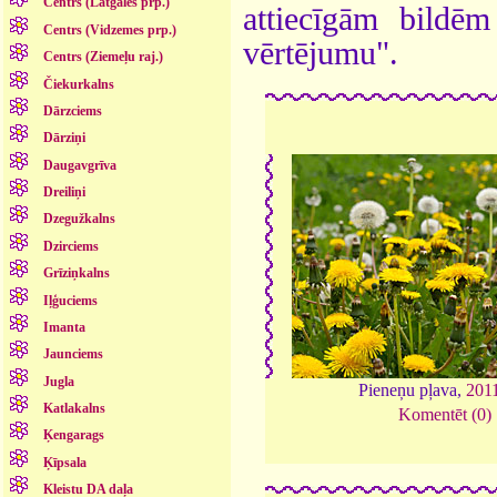
Centrs (Latgales prp.)
attiecīgām bildē
Centrs (Vidzemes prp.)
vērtējumu".
Centrs (Ziemeļu raj.)
Čiekurkalns
Dārzciems
Dārziņi
Daugavgrīva
Dreiliņi
Dzegužkalns
Dzirciems
Grīziņkalns
Iļģuciems
Imanta
Jaunciems
Jugla
Pieneņu pļava,
201
Katlakalns
Komentēt (0)
Ķengarags
Ķīpsala
Kleistu DA daļa