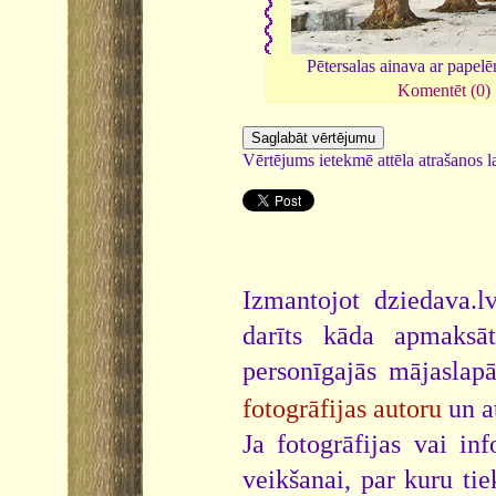
Pētersalas ainava ar papel
Komentēt (0)
Vērtējums ietekmē attēla atrašanos la
Izmantojot dziedava.lv
darīts kāda apmaksāt
personīgajās mājaslap
fotogrāfijas autoru
un a
Ja fotogrāfijas vai i
veikšanai, par kuru ti