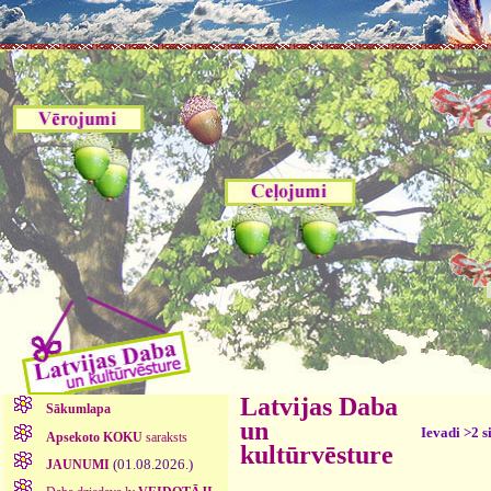
Latvijas Daba
Sākumlapa
un
Ievadi >2 s
Apsekoto KOKU
saraksts
kultūrvēsture
(01.08.2026.)
JAUNUMI