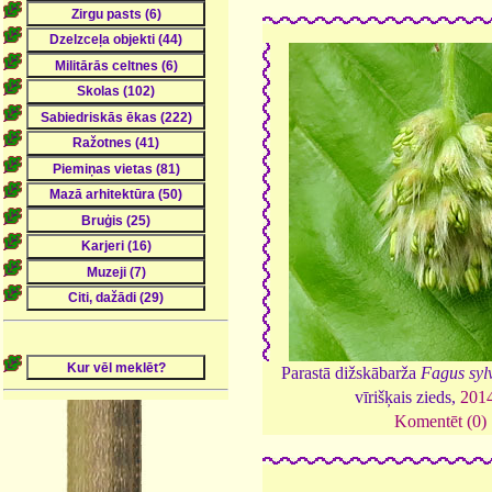
Parastā dižskābarža
Fagus syl
vīrišķais zieds,
201
Komentēt (0)