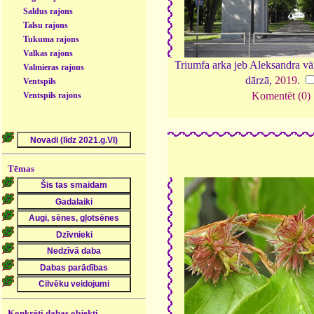
Saldus rajons
Talsu rajons
Tukuma rajons
Valkas rajons
Triumfa arka jeb Aleksandra vārt
Valmieras rajons
dārzā,
2019
.
Ventspils
Komentēt (0)
Ventspils rajons
Tēmas
Konkrēti dabas objekti