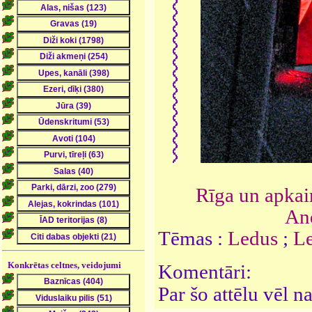
Rīga un apka
And
Tēmas :
Ledus
;
Le
Konkrētas celtnes, veidojumi
Komentāri:
Par šo attēlu vēl 