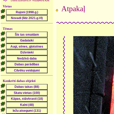
Daba.dziedava.lv
VEIDOTĀJI
Vietas
Atpakaļ
Tēmas
Konkrēti dabas objekti