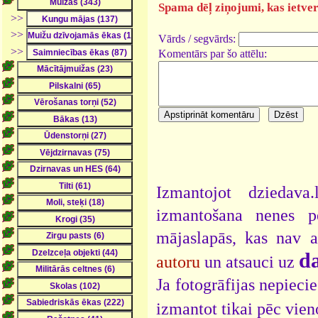
Spama dēļ ziņojumi, kas ietver 
>>
>>
Vārds / segvārds:
>>
Komentārs par šo attēlu:
Izmantojot dziedava
izmantošana nenes pe
mājaslapās, kas nav 
da
autoru
un atsauci uz
Ja fotogrāfijas nepieci
izmantot tikai pēc vien