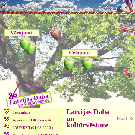
Latvijas Daba
Sākumlapa
un
Ievadi >2 
Apsekoto KOKU
saraksts
kultūrvēsture
(01.08.2026.)
JAUNUMI