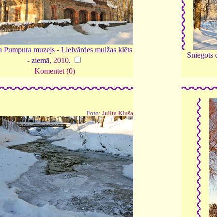
 Pumpura muzejs - Lielvārdes muižas klēts
Sniegots 
- ziemā,
2010
.
Komentēt (0)
Foto:
Julita Kluša