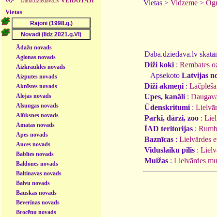
Daba.dziedava.lv
VEIDOTĀJI
Vietas >
Vidzeme
>
Ogr
Vietas
Ādažu novads
Daba.dziedava.lv skatāmi
Aglonas novads
Diži koki
:
Rembates o
Aizkraukles novads
Apsekoto
Latvijas n
Aizputes novads
Diži akmeņi
:
Lāčplēša
Aknīstes novads
Alojas novads
Upes, kanāli
:
Daugav
Alsungas novads
Ūdenskritumi
:
Lielvā
Alūksnes novads
Parki, dārzi, zoo
:
Lie
Amatas novads
ĪAD teritorijas
:
Rumbi
Apes novads
Baznīcas
:
Lielvārdes e
Auces novads
Viduslaiku pilis
:
Lielv
Babītes novads
Muižas
:
Lielvārdes mu
Baldones novads
Baltinavas novads
Balvu novads
Bauskas novads
Beverīnas novads
Brocēnu novads