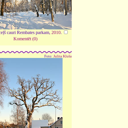
ceļš cauri Rembates parkam,
2010
.
Komentēt (0)
Foto:
Julita Kluša