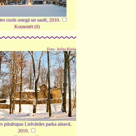
es ozols sniegā un saulē,
2010
.
Komentēt (0)
Foto:
Julita Kluša
s pilsdrupas Lielvārdes parka ainavā,
2010
.