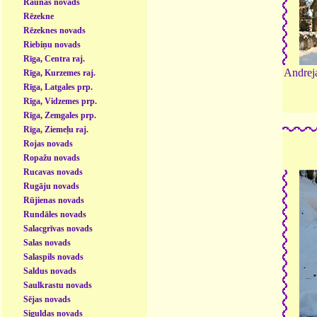
Raunas novads
Rēzekne
Rēzeknes novads
Riebiņu novads
Rīga, Centra raj.
Andreja
Rīga, Kurzemes raj.
Rīga, Latgales prp.
Rīga, Vidzemes prp.
Rīga, Zemgales prp.
Rīga, Ziemeļu raj.
Rojas novads
Ropažu novads
Rucavas novads
Rugāju novads
Rūjienas novads
Rundāles novads
Salacgrīvas novads
Salas novads
Salaspils novads
Saldus novads
Saulkrastu novads
Sējas novads
Siguldas novads