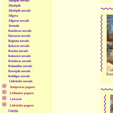
Jaunpils novads
Jēkabpils
Jēkabpils novads
Jelgava
Jelgavas novads
Jūrmala
Kandavas novads
Kārsavas novads
Ķeguma novads
Ķekavas novads
Kocēnu novads
Kokneses novads
Krāslavas novads
Krimuldas novads
Krustpils novads
Rum
Kuldīgas novads
Lielvārdes novads
Jumpravas pagasts
Lēdmanes pagasts
Lielvārde
Lielvārdes pagasts
Liepāja