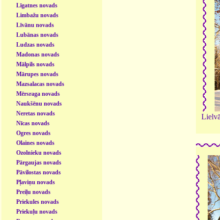
Līgatnes novads
Limbažu novads
Līvānu novads
Lubānas novads
Ludzas novads
Madonas novads
Mālpils novads
Mārupes novads
Mazsalacas novads
Mērsraga novads
Naukšēnu novads
Neretas novads
Lielv
Nīcas novads
Ogres novads
Olaines novads
Ozolnieku novads
Pārgaujas novads
Pāvilostas novads
Pļaviņu novads
Preiļu novads
Priekules novads
Priekuļu novads