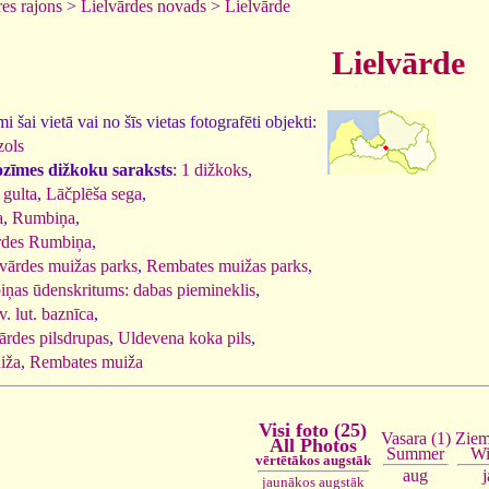
es rajons
>
Lielvārdes novads
>
Lielvārde
Lielvārde
 šai vietā vai no šīs vietas fotografēti objekti:
zols
ozīmes dižkoku saraksts
:
1 dižkoks
,
 gulta
,
Lāčplēša sega
,
a
,
Rumbiņa
,
rdes Rumbiņa
,
lvārdes muižas parks
,
Rembates muižas parks
,
ņas ūdenskritums: dabas piemineklis
,
v. lut. baznīca
,
ārdes pilsdrupas
,
Uldevena koka pils
,
iža
,
Rembates muiža
Visi foto (25)
Vasara (1)
Ziem
All Photos
Summer
Wi
vērtētākos augstāk
aug
jaunākos augstāk