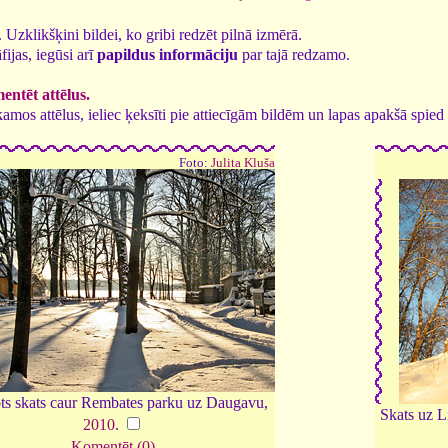
5. Uzklikšķini bildei, ko gribi redzēt pilnā izmērā.
fijas, iegūsi arī
papildus informāciju
par tajā redzamo.
ntēt attēlus.
tīkamos attēlus, ieliec ķeksīti pie attiecīgām bildēm un lapas apakšā spi
Foto:
Julita Kluša
ts skats caur Rembates parku uz Daugavu,
Skats uz L
2010
.
Komentēt (0)