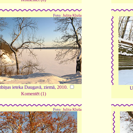
Foto:
Julita Kluša
biņas ieteka Daugavā, ziemā,
2010
.
U
Komentēt (1)
Foto:
Julita Kluša