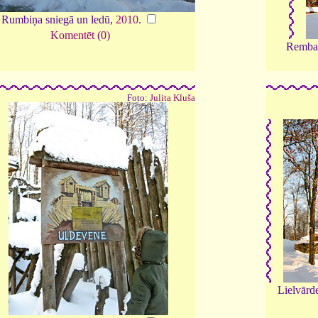
Rumbiņa sniegā un ledū,
2010
.
Komentēt (0)
Rembat
Foto:
Julita Kluša
Lielvārde