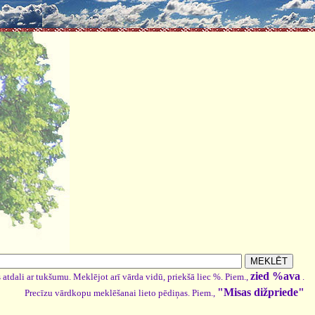
zied %ava
 atdali ar tukšumu. Meklējot arī vārda vidū, priekšā liec %. Piem.,
.
"Misas dižpriede"
Precīzu vārdkopu meklēšanai lieto pēdiņas. Piem.,