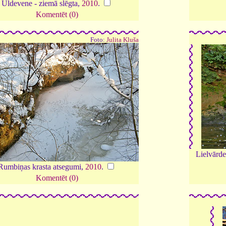
Uldevene - ziemā slēgta,
2010
.
Komentēt (0)
Foto:
Julita Kluša
Lielvārd
Rumbiņas krasta atsegumi,
2010
.
Komentēt (0)