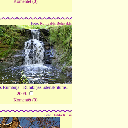
Komentēt (0)
Foto:
Romualds Beļavskis
es Rumbiņa - Rumbiņas ūdenskritums,
2009
.
Komentēt (0)
Foto:
Julita Kluša