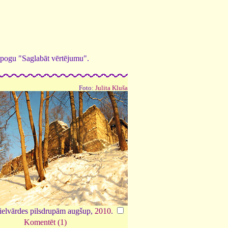
ed pogu "Saglabāt vērtējumu".
Foto:
Julita Kluša
ielvārdes pilsdrupām augšup,
2010
.
Komentēt (1)