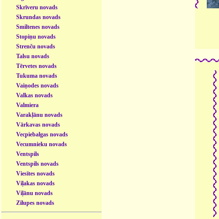
Skrīveru novads
Skrundas novads
Smiltenes novads
Stopiņu novads
Strenču novads
Talsu novads
Tērvetes novads
Tukuma novads
Vaiņodes novads
Valkas novads
Valmiera
Varakļānu novads
Vārkavas novads
Vecpiebalgas novads
Vecumnieku novads
Ventspils
Ventspils novads
Viesītes novads
Viļakas novads
Viļānu novads
Zilupes novads