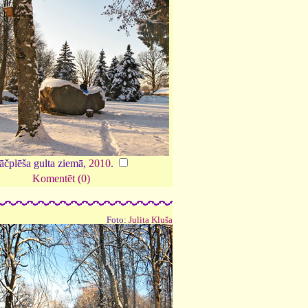
āčplēša gulta ziemā,
2010
.
Komentēt (0)
Foto:
Julita Kluša