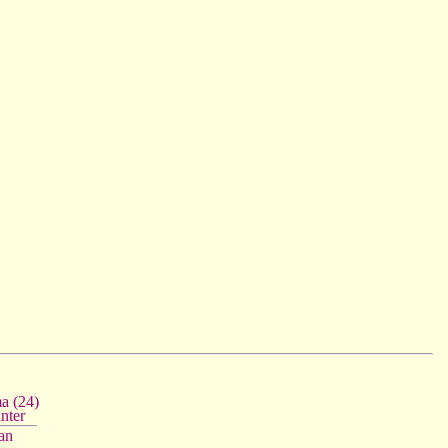
a (24)
nter
jan