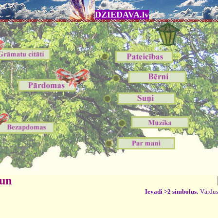
DZIEDAVA.lv
 un
Ievadi >2 simbolus.
Vārdus