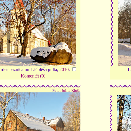
ārdes baznīca un Lāčplēša gulta,
2010
.
L
Komentēt (0)
Foto:
Julita Kluša