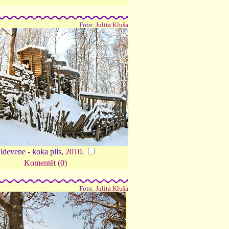
Foto:
Julita Kluša
ldevene - koka pils,
2010
.
Komentēt (0)
Foto:
Julita Kluša