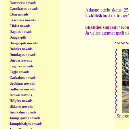
Burtnieku novads
Carnikavas novads
Atlasīto attēlu skaits: 2
Cēsu novads
Uzklikšķinot
uz fotogrā
Cesvaines novads
Ciblas novads
Skatīties slīdrādi
/
Kome
Dagdas novads
Ja vēlies atzīmēt īpaši 
Daugavpils
Daugavpils novads
Dobeles novads
Dundagas novads
Durbes novads
Engures novads
Ērgļu novads
Garkalnes novads
Grobiņas novads
Gulbenes novads
Iecavas novads
Ikšķiles novads
Ilūkstes novads
Inčukalna novads
Sniego
Jaunjelgavas novads
Jaunpiebalgas novads