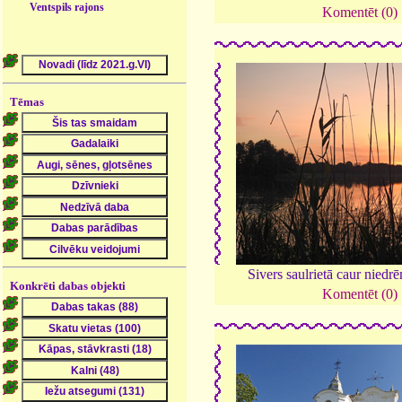
Ventspils rajons
Komentēt (0)
Tēmas
Sivers saulrietā caur niedr
Konkrēti dabas objekti
Komentēt (0)