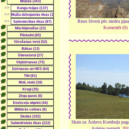
>>
>>
>>
Rises Siverā pēc niedru pļau
Komentēt (0)
Skats uz Ārdavu Kombuļu paga
Aulejas pagastā,
20