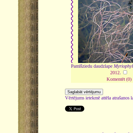
Pamīšziedu daudzlape
Myriophyl
2012
.
Komentēt (0)
Vērtējums ietekmē attēla atrašanos la