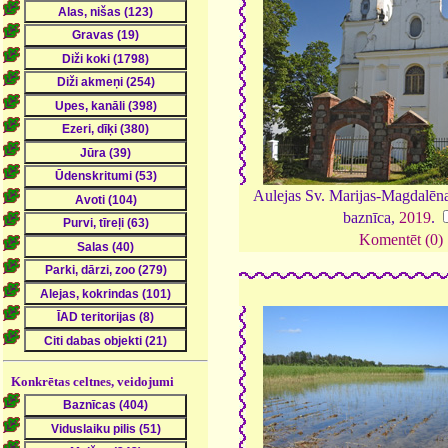
Aulejas Sv. Marijas-Magdalēn
baznīca,
2019
.
Komentēt (0)
Konkrētas celtnes, veidojumi