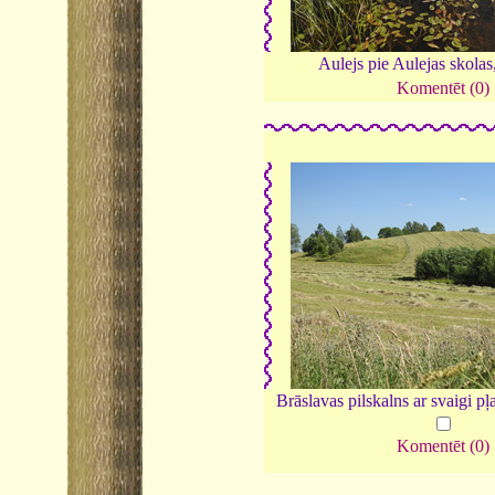
Aulejs pie Aulejas skolas
Komentēt (0)
Brāslavas pilskalns ar svaigi pļ
Komentēt (0)