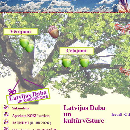
Latvijas Daba
Sākumlapa
un
Ievadi >2 s
Apsekoto KOKU
saraksts
kultūrvēsture
(01.08.2026.)
JAUNUMI