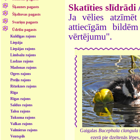
Skatīties slīdrādi
Šķaunes pagasts
Ja vēlies atzīmēt 
Šķeltovas pagasts
Svariņu pagasts
attiecīgām bildē
Ūdrīšu pagasts
vērtējumu".
Kuldīgas rajons
Liepāja
Liepājas rajons
Limbažu rajons
Ludzas rajons
Madonas rajons
Ogres rajons
Preiļu rajons
Rēzeknes rajons
Rīga
Rīgas rajons
Saldus rajons
Talsu rajons
Tukuma rajons
Valkas rajons
Valmieras rajons
Gaigalas
Bucephala clangula
Ventspils
ezerā pie dzeltenās lēpes