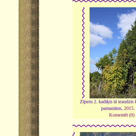
Zīperu 2. kadiķis tā ieaudzis 
pamanāms,
2015
Komentēt (0)