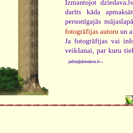
Izmantojot dziedava.lv
darīts kāda apmaksāt
personīgajās mājaslap
fotogrāfijas autoru
un a
Ja fotogrāfijas vai i
veikšanai, par kuru ti
.