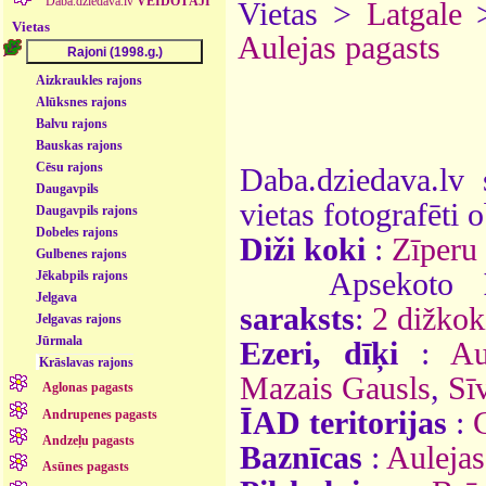
Daba.dziedava.lv
VEIDOTĀJI
Vietas >
Latgale
Vietas
Aulejas pagasts
Aizkraukles rajons
Alūksnes rajons
Balvu rajons
Bauskas rajons
Cēsu rajons
Daba.dziedava.lv 
Daugavpils
vietas fotografēti o
Daugavpils rajons
Dobeles rajons
Diži koki
:
Zīperu 
Gulbenes rajons
Apsekoto
Jēkabpils rajons
Jelgava
saraksts
:
2 dižkok
Jelgavas rajons
Jūrmala
Ezeri, dīķi
:
Au
Krāslavas rajons
Mazais Gausls
,
Sī
Aglonas pagasts
ĪAD teritorijas
:
Andrupenes pagasts
Andzeļu pagasts
Baznīcas
:
Aulejas
Asūnes pagasts