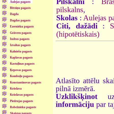
Pilskalni
:
Brā
Aulejas pagasts
pilskalns
,
Bērziņu pagasts
Dagda
Skolas
:
Aulejas p
Dagdas pagasts
Citi, dažādi
:
S
Ezernieku pagasts
(hipotētiskais)
Grāveru pagasts
Indras pagasts
Izvaltas pagasts
Kalniešu pagasts
Kaplavas pagasts
Kastuļinas pagasts
Ķepovas pagasts
Kombuļu pagasts
Atlasīto attēlu ska
Konstantinovas pagasts
pilnā izmērā.
Krāslava
Uzklikšķinot
uz 
Krāslavas pagasts
Piedrujas pagasts
informāciju
par ta
Robežnieku pagasts
Skaistas pagasts