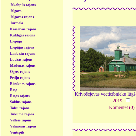
Jēkabpils rajons
Jelgava
Jelgavas rajons
Jūrmala
Krāslavas rajons
Kuldīgas rajons
Liepāja
Liepājas rajons
Limbažu rajons
Ludzas rajons
Madonas rajons
Ogres rajons
Preiļu rajons
Rēzeknes rajons
Rīga
Krivošejevas vecticībnieku lūg
Rīgas rajons
2019
.
Saldus rajons
Komentēt (0)
Talsu rajons
Tukuma rajons
Valkas rajons
Valmieras rajons
Ventspils