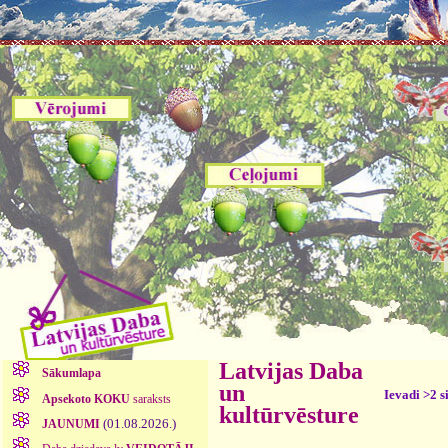
Latvijas Daba
Sākumlapa
un
Ievadi >2 s
Apsekoto KOKU
saraksts
kultūrvēsture
(01.08.2026.)
JAUNUMI