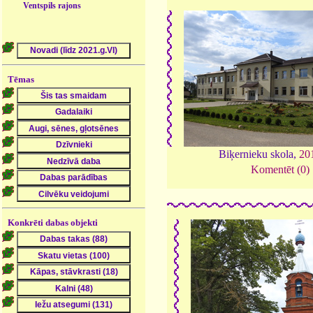
Ventspils rajons
Tēmas
Biķernieku skola,
20
Komentēt (0)
Konkrēti dabas objekti