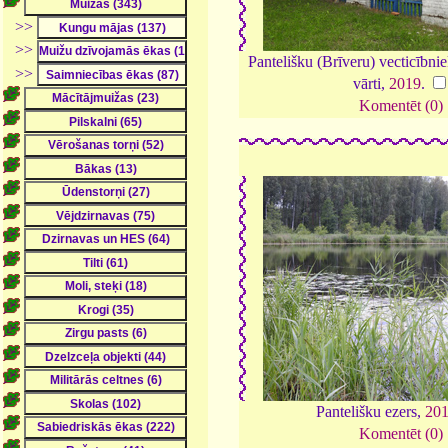
>>
>>
Pantelišku (Brīveru) vecticībn
>>
vārti,
2019
.
Komentēt (0)
Pantelišku ezers,
20
Komentēt (0)