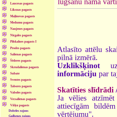
lūgšanu nama vārti
Laucesas pagasts
Līksnas pagasts
Maļinovas pagasts
Medumu pagasts
Naujenes pagasts
Nīcgales pagasts
Pilskalnes pagasts I
Atlasīto attēlu ska
Prodes pagasts
Salienas pagasts
pilnā izmērā.
Šēderes pagasts
Uzklikšķinot
uz 
Skrudalienas pagasts
informāciju
par ta
Subate
Sventes pagasts
Tabores pagasts
Skatīties slīdrādi
Vaboles pagasts
Ja vēlies atzīmēt 
Vecsalienas pagasts
attiecīgām bildē
Višķu pagasts
Dobeles rajons
vērtējumu".
Gulbenes rajons