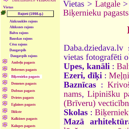
Daba.dziedava.lv
VEIDOTĀJI
Vietas >
Latgale
Vietas
Biķernieku pagasts
Aizkraukles rajons
Alūksnes rajons
Balvu rajons
Bauskas rajons
Cēsu rajons
Daba.dziedava.lv 
Daugavpils
vietas fotografēti o
Daugavpils rajons
Ambeļu pagasts
Upes, kanāli
:
Bal
Bebrenes pagasts
Ezeri, dīķi
:
Meļņi
Biķernieku pagasts
Baznīcas
:
Krivo
Demenes pagasts
Dubnas pagasts
nams
,
Lipinišku p
Dvietes pagasts
(Brīveru) vecticīb
Eglaines pagasts
Skolas
:
Biķerniek
Ilūkste
Kalkūnes pagasts
Mazā arhitektūr
Kalupes pagasts