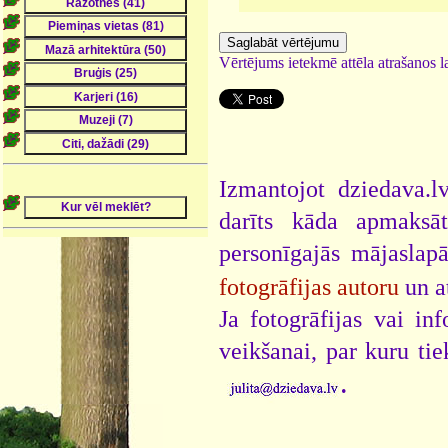
Vērtējums ietekmē attēla atrašanos la
Izmantojot dziedava.lv
darīts kāda apmaksāt
personīgajās mājaslap
fotogrāfijas autoru
un a
Ja fotogrāfijas vai i
veikšanai, par kuru ti
.